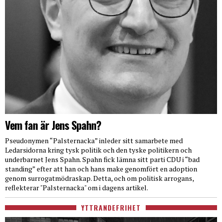
Vem fan är Jens Spahn?
Pseudonymen “Palsternacka” inleder sitt samarbete med
Ledarsidorna kring tysk politik och den tyske politikern och
underbarnet Jens Spahn. Spahn fick lämna sitt parti CDU i “bad
standing” efter att han och hans make genomfört en adoption
genom surrogatmödraskap. Detta, och om politisk arrogans,
reflekterar "Palsternacka" om i dagens artikel.
YTTRANDEFRIHET