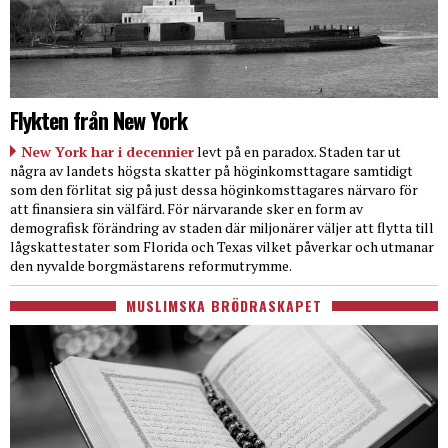
Flykten från New York
New York har i decennier
levt på en paradox. Staden tar ut
några av landets högsta skatter på höginkomsttagare samtidigt
som den förlitat sig på just dessa höginkomsttagares närvaro för
att finansiera sin välfärd. För närvarande sker en form av
demografisk förändring av staden där miljonärer väljer att flytta till
lågskattestater som Florida och Texas vilket påverkar och utmanar
den nyvalde borgmästarens reformutrymme.
MUSLIMSKA BRÖDRASKAPET