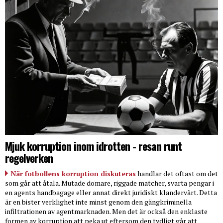
Mjuk korruption inom idrotten - resan runt
regelverken
När fotbollens korruption diskuteras
handlar det oftast om det
som går att åtala. Mutade domare, riggade matcher, svarta pengar i
en agents handbagage eller annat direkt juridiskt klandervärt. Detta
är en bister verklighet inte minst genom den gängkriminella
infiltrationen av agentmarknaden. Men det är också den enklaste
formen av korruption att peka ut eftersom den tydligt går att