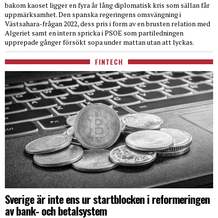
bakom kaoset ligger en fyra år lång diplomatisk kris som sällan får
uppmärksamhet. Den spanska regeringens omsvängning i
Västsahara-frågan 2022, dess pris i form av en brusten relation med
Algeriet samt en intern spricka i PSOE som partiledningen
upprepade gånger försökt sopa under mattan utan att lyckas.
FINTECH
Sverige är inte ens ur startblocken i reformeringen
av bank- och betalsystem