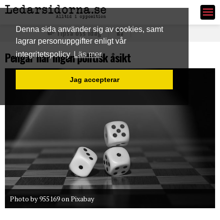
Ledarsidorna.se
Denna sida använder sig av cookies, samt
Tipsa oss idag
lagrar personuppgifter enligt vår
Pengar har ingen politisk åsikt
integritetspolicy
Läs mer
Jag accepterar
Photo by 955169 on Pixabay