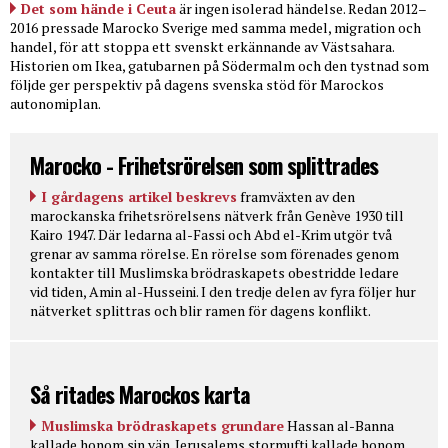
Det som hände i Ceuta
är ingen isolerad händelse. Redan 2012–
2016 pressade Marocko Sverige med samma medel, migration och
handel, för att stoppa ett svenskt erkännande av Västsahara.
Historien om Ikea, gatubarnen på Södermalm och den tystnad som
följde ger perspektiv på dagens svenska stöd för Marockos
autonomiplan.
Marocko - Frihetsrörelsen som splittrades
I gårdagens artikel beskrevs
framväxten av den
marockanska frihetsrörelsens nätverk från Genève 1930 till
Kairo 1947. Där ledarna al-Fassi och Abd el-Krim utgör två
grenar av samma rörelse. En rörelse som förenades genom
kontakter till Muslimska brödraskapets obestridde ledare
vid tiden, Amin al-Husseini. I den tredje delen av fyra följer hur
nätverket splittras och blir ramen för dagens konflikt.
Så ritades Marockos karta
Muslimska brödraskapets grundare
Hassan al-Banna
kallade honom sin vän. Jerusalems stormufti kallade honom