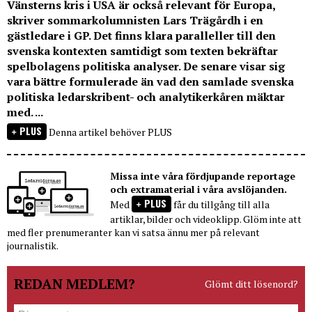
Vänsterns kris i USA är också relevant för Europa,
skriver sommarkolumnisten Lars Trägårdh i en
gästledare i GP. Det finns klara paralleller till den
svenska kontexten samtidigt som texten bekräftar
spelbolagens politiska analyser. De senare visar sig
vara bättre formulerade än vad den samlade svenska
politiska ledarskribent- och analytikerkåren mäktar
med. ...
PLUS
Denna artikel behöver PLUS
Missa inte våra fördjupande reportage
och extramaterial i våra avslöjanden.
PLUS
Med
får du tillgång till alla
artiklar, bilder och videoklipp. Glöm inte att
med fler prenumeranter kan vi satsa ännu mer på relevant
journalistik.
REDAN MEDLEM?
Glömt ditt lösenord?