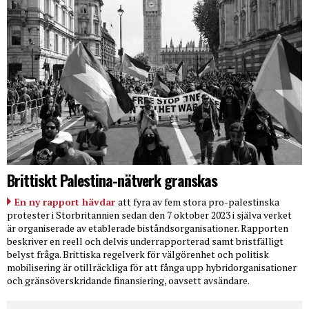
Brittiskt Palestina-nätverk granskas
En ny rapport hävdar
att fyra av fem stora pro-palestinska
protester i Storbritannien sedan den 7 oktober 2023 i själva verket
är organiserade av etablerade biståndsorganisationer. Rapporten
beskriver en reell och delvis underrapporterad samt bristfälligt
belyst fråga. Brittiska regelverk för välgörenhet och politisk
mobilisering är otillräckliga för att fånga upp hybridorganisationer
och gränsöverskridande finansiering, oavsett avsändare.