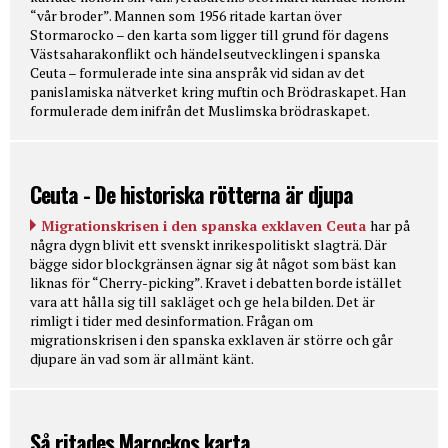
“vår broder”. Mannen som 1956 ritade kartan över
Stormarocko – den karta som ligger till grund för dagens
Västsaharakonflikt och händelseutvecklingen i spanska
Ceuta – formulerade inte sina anspråk vid sidan av det
panislamiska nätverket kring muftin och Brödraskapet. Han
formulerade dem inifrån det Muslimska brödraskapet.
Ceuta - De historiska rötterna är djupa
Migrationskrisen i den spanska exklaven Ceuta
har på
några dygn blivit ett svenskt inrikespolitiskt slagträ. Där
bägge sidor blockgränsen ägnar sig åt något som bäst kan
liknas för “Cherry-picking”. Kravet i debatten borde istället
vara att hålla sig till sakläget och ge hela bilden. Det är
rimligt i tider med desinformation. Frågan om
migrationskrisen i den spanska exklaven är större och går
djupare än vad som är allmänt känt.
Så ritades Marockos karta