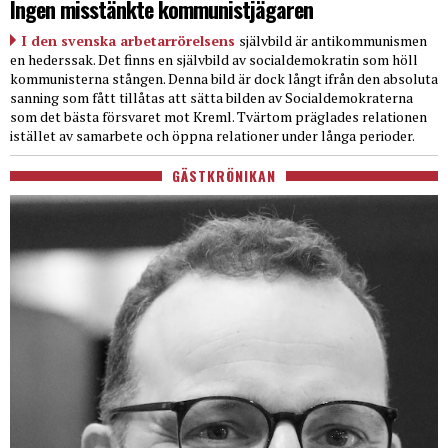
Ingen misstänkte kommunistjägaren
I den svenska arbetarrörelsens
självbild är antikommunismen
en hederssak. Det finns en självbild av socialdemokratin som höll
kommunisterna stången. Denna bild är dock långt ifrån den absoluta
sanning som fått tillåtas att sätta bilden av Socialdemokraterna
som det bästa försvaret mot Kreml. Tvärtom präglades relationen
istället av samarbete och öppna relationer under långa perioder.
GÄSTKRÖNIKAN