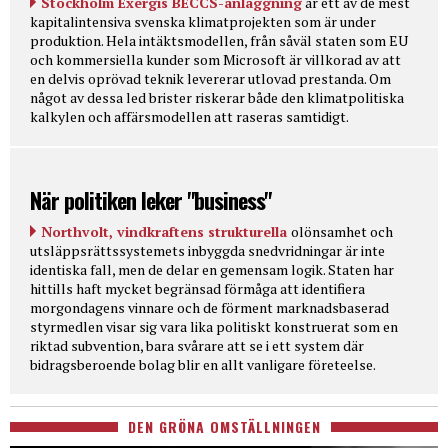
Stockholm Exergis BECCS-anläggning
är ett av de mest
kapitalintensiva svenska klimatprojekten som är under
produktion. Hela intäktsmodellen, från såväl staten som EU
och kommersiella kunder som Microsoft är villkorad av att
en delvis oprövad teknik levererar utlovad prestanda. Om
något av dessa led brister riskerar både den klimatpolitiska
kalkylen och affärsmodellen att raseras samtidigt.
När politiken leker "business"
Northvolt, vindkraftens strukturella
olönsamhet och
utsläppsrättssystemets inbyggda snedvridningar är inte
identiska fall, men de delar en gemensam logik. Staten har
hittills haft mycket begränsad förmåga att identifiera
morgondagens vinnare och de förment marknadsbaserad
styrmedlen visar sig vara lika politiskt konstruerat som en
riktad subvention, bara svårare att se i ett system där
bidragsberoende bolag blir en allt vanligare företeelse.
DEN GRÖNA OMSTÄLLNINGEN