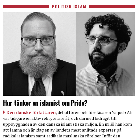
POLITISK ISLAM
Hur tänker en islamist om Pride?
Den danske författaren
, debattören och föreläsaren Yaqoub Ali
var tidigare en aktiv rekryterare åt, och därmed bidragit till
uppbyggnaden av den danska islamistiska miljön. En miljö han kom
att lämna och är idag en av landets mest anlitade experter på
radikal islamism samt radikala muslimska rörelser. Inför den