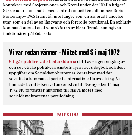
kontakter med Sovjetunionen och Kreml under det “Kalla kriget”.
Sten Anderssons möte med centralkommittémedlemmen Boris
Ponomarjov 1965 framstår inte längre som en isolerad händelse
utan som en del av en långvarig och förtrolig partikanal. En exklusiv
kommunikationskanal som sköttes av identifierade namngivna
funktionärer på båda sidor.
Vi var redan vänner - Mötet med S i maj 1972
I går publicerade Ledarsidorna
del 1 av en genomgång av
den sovjetiske politikern Anatolij Tjernjajevs dagbok och dess
uppgifter om Socialdemokraternas kontakter med det
sovjetiska kommunistpartiets internationella avdelning. Vi
lämnade berättelsen vid ankomsten till Sverige den 14 maj
1972. Nu fortsätter historien till själva mötet med
socialdemokraternas partiledning.
PALESTINA