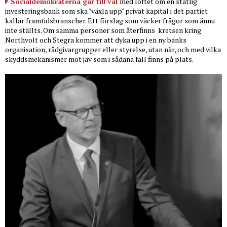
Socialdemokraterna går till val
med löftet om en statlig
investeringsbank som ska "växla upp" privat kapital i det partiet
kallar framtidsbranscher. Ett förslag som väcker frågor som ännu
inte ställts. Om samma personer som återfinns
kretsen kring
Northvolt och Stegra kommer att dyka upp i en ny banks
organisation, rådgivargrupper eller styrelse, utan när, och med vilka
skyddsmekanismer mot jäv som i sådana fall finns på plats.