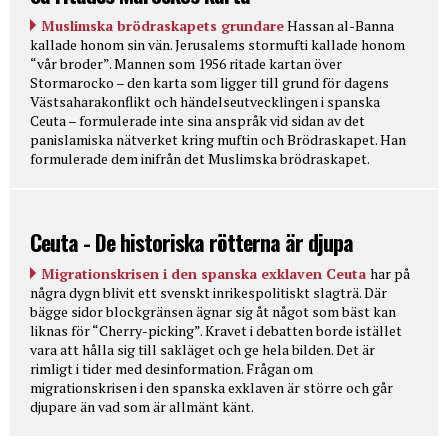
Muslimska brödraskapets grundare
Hassan al-Banna
kallade honom sin vän. Jerusalems stormufti kallade honom
“vår broder”. Mannen som 1956 ritade kartan över
Stormarocko – den karta som ligger till grund för dagens
Västsaharakonflikt och händelseutvecklingen i spanska
Ceuta – formulerade inte sina anspråk vid sidan av det
panislamiska nätverket kring muftin och Brödraskapet. Han
formulerade dem inifrån det Muslimska brödraskapet.
Ceuta - De historiska rötterna är djupa
Migrationskrisen i den spanska exklaven Ceuta
har på
några dygn blivit ett svenskt inrikespolitiskt slagträ. Där
bägge sidor blockgränsen ägnar sig åt något som bäst kan
liknas för “Cherry-picking”. Kravet i debatten borde istället
vara att hålla sig till sakläget och ge hela bilden. Det är
rimligt i tider med desinformation. Frågan om
migrationskrisen i den spanska exklaven är större och går
djupare än vad som är allmänt känt.