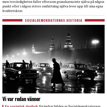
men trovärdigheten faller eftersom granskarna inte själva på någon
punkt eller i någon större omfattning själva lever upp till sina egna
kvalitetskrav.
SOCIALDEMOKRATERNAS HISTORIA
Vi var redan vänner
En sovjetisk dagbok
förändrar bilden av Socialdemokraternas