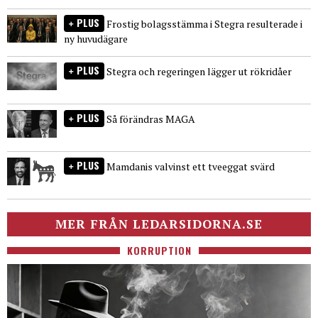
PLUS
Frostig bolagsstämma i Stegra resulterade i
ny huvudägare
PLUS
Stegra och regeringen lägger ut rökridåer
PLUS
Så förändras MAGA
PLUS
Mamdanis valvinst ett tveeggat svärd
MER FRÅN LEDARSIDORNA.SE
KORRUPTION