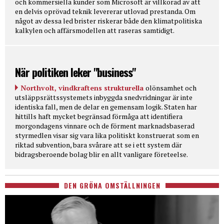
och kommersiella kunder som Microsoft är villkorad av att
en delvis oprövad teknik levererar utlovad prestanda. Om
något av dessa led brister riskerar både den klimatpolitiska
kalkylen och affärsmodellen att raseras samtidigt.
När politiken leker "business"
Northvolt, vindkraftens strukturella
olönsamhet och
utsläppsrättssystemets inbyggda snedvridningar är inte
identiska fall, men de delar en gemensam logik. Staten har
hittills haft mycket begränsad förmåga att identifiera
morgondagens vinnare och de förment marknadsbaserad
styrmedlen visar sig vara lika politiskt konstruerat som en
riktad subvention, bara svårare att se i ett system där
bidragsberoende bolag blir en allt vanligare företeelse.
DEN GRÖNA OMSTÄLLNINGEN