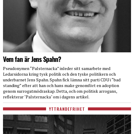
Vem fan är Jens Spahn?
Pseudonymen “Palsternacka” inleder sitt samarbete med
Ledarsidorna kring tysk politik och den tyske politikern och
underbarnet Jens Spahn. Spahn fick lämna sitt parti CDU i “bad
standing” efter att han och hans make genomfört en adoption
genom surrogatmödraskap. Detta, och om politisk arrogans,
reflekterar "Palsternacka" om i dagens artikel.
YTTRANDEFRIHET