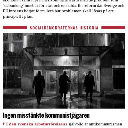
"debanking" innebär för stat och enskilda. En reform där Sverige och
EU inte ens börjat formulera hur problemen skall lösas på ett
principiellt plan.
SOCIALDEMOKRATERNAS HISTORIA
Ingen misstänkte kommunistjägaren
I den svenska arbetarrörelsens
självbild är antikommunismen