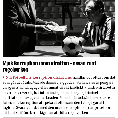
Mjuk korruption inom idrotten - resan runt
regelverken
När fotbollens korruption diskuteras
handlar det oftast om det
som går att åtala. Mutade domare, riggade matcher, svarta pengar i
en agents handbagage eller annat direkt juridiskt klandervärt. Detta
är en bister verklighet inte minst genom den gängkriminella
infiltrationen av agentmarknaden. Men det är också den enklaste
formen av korruption att peka ut eftersom den tydligt går att
lagföra. Svårare är det med den mjuka korruptionen där priset för
att bortse ifrån den är lägre än att följa regelverken.