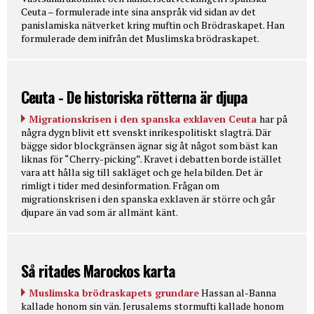
Ceuta – formulerade inte sina anspråk vid sidan av det
panislamiska nätverket kring muftin och Brödraskapet. Han
formulerade dem inifrån det Muslimska brödraskapet.
Ceuta - De historiska rötterna är djupa
Migrationskrisen i den spanska exklaven Ceuta
har på
några dygn blivit ett svenskt inrikespolitiskt slagträ. Där
bägge sidor blockgränsen ägnar sig åt något som bäst kan
liknas för “Cherry-picking”. Kravet i debatten borde istället
vara att hålla sig till sakläget och ge hela bilden. Det är
rimligt i tider med desinformation. Frågan om
migrationskrisen i den spanska exklaven är större och går
djupare än vad som är allmänt känt.
Så ritades Marockos karta
Muslimska brödraskapets grundare
Hassan al-Banna
kallade honom sin vän. Jerusalems stormufti kallade honom