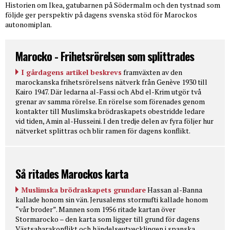
Historien om Ikea, gatubarnen på Södermalm och den tystnad som
följde ger perspektiv på dagens svenska stöd för Marockos
autonomiplan.
Marocko - Frihetsrörelsen som splittrades
I gårdagens artikel beskrevs
framväxten av den
marockanska frihetsrörelsens nätverk från Genève 1930 till
Kairo 1947. Där ledarna al-Fassi och Abd el-Krim utgör två
grenar av samma rörelse. En rörelse som förenades genom
kontakter till Muslimska brödraskapets obestridde ledare
vid tiden, Amin al-Husseini. I den tredje delen av fyra följer hur
nätverket splittras och blir ramen för dagens konflikt.
Så ritades Marockos karta
Muslimska brödraskapets grundare
Hassan al-Banna
kallade honom sin vän. Jerusalems stormufti kallade honom
“vår broder”. Mannen som 1956 ritade kartan över
Stormarocko – den karta som ligger till grund för dagens
Västsaharakonflikt och händelseutvecklingen i spanska