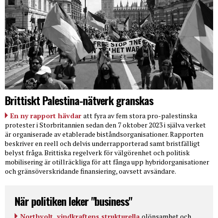
Brittiskt Palestina-nätverk granskas
En ny rapport hävdar
att fyra av fem stora pro-palestinska
protester i Storbritannien sedan den 7 oktober 2023 i själva verket
är organiserade av etablerade biståndsorganisationer. Rapporten
beskriver en reell och delvis underrapporterad samt bristfälligt
belyst fråga. Brittiska regelverk för välgörenhet och politisk
mobilisering är otillräckliga för att fånga upp hybridorganisationer
och gränsöverskridande finansiering, oavsett avsändare.
När politiken leker "business"
Northvolt, vindkraftens strukturella
olönsamhet och