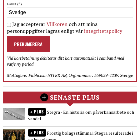
LAND
(*)
Jag accepterar
Villkoren
och att mina
personuppgifter lagras enligt vår
integritetspolicy
PRENUMERERA
Vid kortbetalning debiteras ditt kort automatiskt i samband med
varje ny period
Mottagare: Publicism NITEK AB, Org.nummer: 559059-4239. Sverige
SENASTE PLUS
PLUS
Stegra - En historia om påverkansarbete och
vandel
PLUS
Frostig bolagsstämma i Stegra resulterade i
ny huvudägare