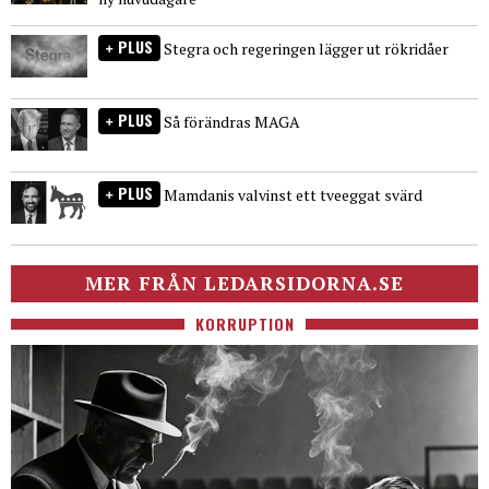
PLUS
Stegra och regeringen lägger ut rökridåer
PLUS
Så förändras MAGA
PLUS
Mamdanis valvinst ett tveeggat svärd
MER FRÅN LEDARSIDORNA.SE
KORRUPTION