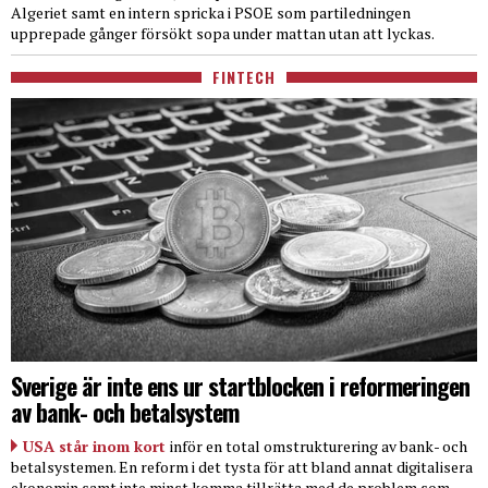
Algeriet samt en intern spricka i PSOE som partiledningen
upprepade gånger försökt sopa under mattan utan att lyckas.
FINTECH
Sverige är inte ens ur startblocken i reformeringen
av bank- och betalsystem
USA står inom kort
inför en total omstrukturering av bank- och
betalsystemen. En reform i det tysta för att bland annat digitalisera
ekonomin samt inte minst komma tillrätta med de problem som