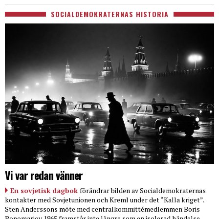
SOCIALDEMOKRATERNAS HISTORIA
Vi var redan vänner
En sovjetisk dagbok
förändrar bilden av Socialdemokraternas
kontakter med Sovjetunionen och Kreml under det “Kalla kriget”.
Sten Anderssons möte med centralkommittémedlemmen Boris
Ponomarjov 1965 framstår inte längre som en isolerad händelse