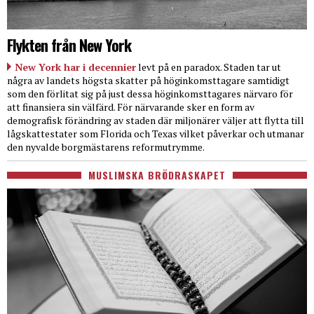
Flykten från New York
New York har i decennier
levt på en paradox. Staden tar ut
några av landets högsta skatter på höginkomsttagare samtidigt
som den förlitat sig på just dessa höginkomsttagares närvaro för
att finansiera sin välfärd. För närvarande sker en form av
demografisk förändring av staden där miljonärer väljer att flytta till
lågskattestater som Florida och Texas vilket påverkar och utmanar
den nyvalde borgmästarens reformutrymme.
MUSLIMSKA BRÖDRASKAPET