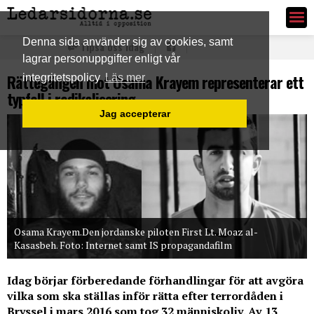
Ledarsidorna.se
Denna sida använder sig av cookies, samt
Tipsa oss idag
lagrar personuppgifter enligt vår
Rättegången mot Osama Krayem representerar ett
integritetspolicy
Läs mer
typfall i radikalisering
Jag accepterar
Osama Krayem.Den jordanske piloten First Lt. Moaz al-
Kasasbeh. Foto: Internet samt IS propagandafilm
Idag börjar förberedande förhandlingar för att avgöra
vilka som ska ställas inför rätta efter terrordåden i
Bryssel i mars 2016 som tog 32 människoliv. Av 13