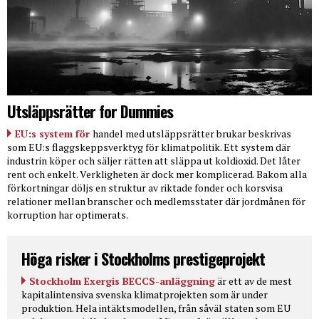
Utsläppsrätter for Dummies
EU:s system för
handel med utsläppsrätter brukar beskrivas
som EU:s flaggskeppsverktyg för klimatpolitik. Ett system där
industrin köper och säljer rätten att släppa ut koldioxid. Det låter
rent och enkelt. Verkligheten är dock mer komplicerad. Bakom alla
förkortningar döljs en struktur av riktade fonder och korsvisa
relationer mellan branscher och medlemsstater där jordmånen för
korruption har optimerats.
Höga risker i Stockholms prestigeprojekt
Stockholm Exergis BECCS-anläggning
är ett av de mest
kapitalintensiva svenska klimatprojekten som är under
produktion. Hela intäktsmodellen, från såväl staten som EU