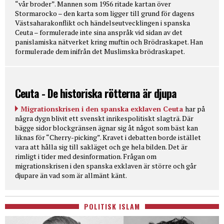
“vår broder”. Mannen som 1956 ritade kartan över
Stormarocko – den karta som ligger till grund för dagens
Västsaharakonflikt och händelseutvecklingen i spanska
Ceuta – formulerade inte sina anspråk vid sidan av det
panislamiska nätverket kring muftin och Brödraskapet. Han
formulerade dem inifrån det Muslimska brödraskapet.
Ceuta - De historiska rötterna är djupa
Migrationskrisen i den spanska exklaven Ceuta
har på
några dygn blivit ett svenskt inrikespolitiskt slagträ. Där
bägge sidor blockgränsen ägnar sig åt något som bäst kan
liknas för “Cherry-picking”. Kravet i debatten borde istället
vara att hålla sig till sakläget och ge hela bilden. Det är
rimligt i tider med desinformation. Frågan om
migrationskrisen i den spanska exklaven är större och går
djupare än vad som är allmänt känt.
POLITISK ISLAM