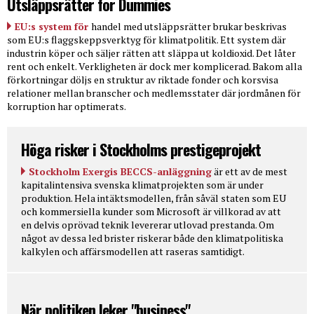
Utsläppsrätter for Dummies
EU:s system för
handel med utsläppsrätter brukar beskrivas
som EU:s flaggskeppsverktyg för klimatpolitik. Ett system där
industrin köper och säljer rätten att släppa ut koldioxid. Det låter
rent och enkelt. Verkligheten är dock mer komplicerad. Bakom alla
förkortningar döljs en struktur av riktade fonder och korsvisa
relationer mellan branscher och medlemsstater där jordmånen för
korruption har optimerats.
Höga risker i Stockholms prestigeprojekt
Stockholm Exergis BECCS-anläggning
är ett av de mest
kapitalintensiva svenska klimatprojekten som är under
produktion. Hela intäktsmodellen, från såväl staten som EU
och kommersiella kunder som Microsoft är villkorad av att
en delvis oprövad teknik levererar utlovad prestanda. Om
något av dessa led brister riskerar både den klimatpolitiska
kalkylen och affärsmodellen att raseras samtidigt.
När politiken leker "business"