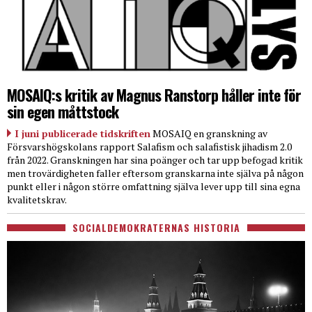
MOSAIQ:s kritik av Magnus Ranstorp håller inte för
sin egen måttstock
I juni publicerade tidskriften
MOSAIQ en granskning av
Försvarshögskolans rapport Salafism och salafistisk jihadism 2.0
från 2022. Granskningen har sina poänger och tar upp befogad kritik
men trovärdigheten faller eftersom granskarna inte själva på någon
punkt eller i någon större omfattning själva lever upp till sina egna
kvalitetskrav.
SOCIALDEMOKRATERNAS HISTORIA