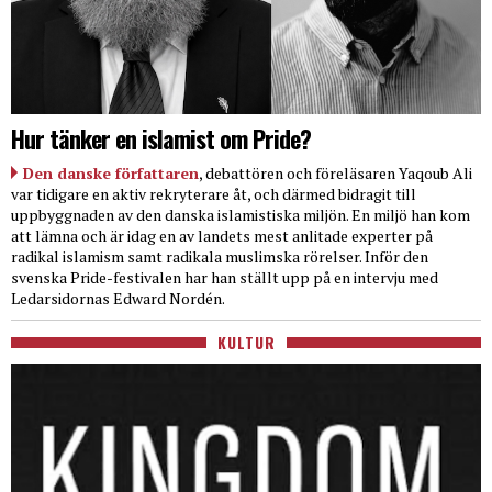
Hur tänker en islamist om Pride?
Den danske författaren
, debattören och föreläsaren Yaqoub Ali
var tidigare en aktiv rekryterare åt, och därmed bidragit till
uppbyggnaden av den danska islamistiska miljön. En miljö han kom
att lämna och är idag en av landets mest anlitade experter på
radikal islamism samt radikala muslimska rörelser. Inför den
svenska Pride-festivalen har han ställt upp på en intervju med
Ledarsidornas Edward Nordén.
KULTUR