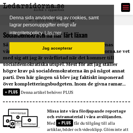
Ledarsidorna.se
Denna sida använder sig av cookies, samt
Tipsa oss idag
lagrar personuppgifter enligt vår
Socialdemokraterna har lärt läxan
integritetspolicy
Läs mer
Så presenterades VÅM:en, Socialdemokraternas
Jag accepterar
vårmotion. De som känner mig och Ledarsidorna.se vet
med sig att jag är svårflirtad när det kommer till
socialdemokratiska utspel. Mest för att jag ställer
högre krav på socialdemokraterna än på något annat
parti. Den här gången så blev jag faktiskt imponerad
över kompletteringsbudgeten. Inom de givna ramar...
PLUS
Denna artikel behöver PLUS
Missa inte våra fördjupande reportage
och extramaterial i våra avslöjanden.
PLUS
Med
får du tillgång till alla
artiklar, bilder och videoklipp. Glöm inte att