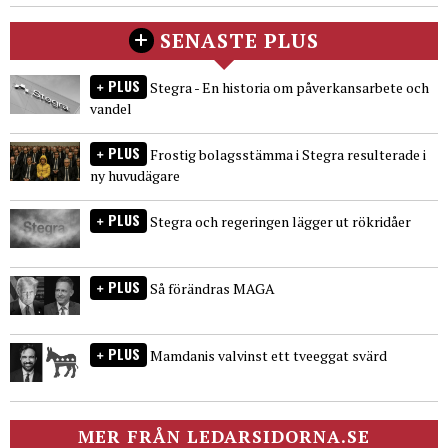
SENASTE PLUS
PLUS
Stegra - En historia om påverkansarbete och
vandel
PLUS
Frostig bolagsstämma i Stegra resulterade i
ny huvudägare
PLUS
Stegra och regeringen lägger ut rökridåer
PLUS
Så förändras MAGA
PLUS
Mamdanis valvinst ett tveeggat svärd
MER FRÅN LEDARSIDORNA.SE