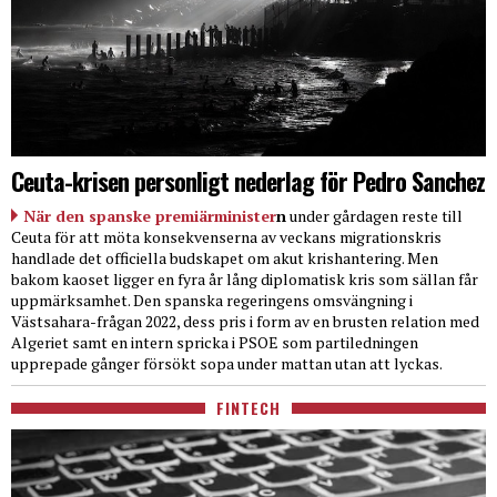
Ceuta-krisen personligt nederlag för Pedro Sanchez
När den spanske premiärminister
n
under gårdagen reste till
Ceuta för att möta konsekvenserna av veckans migrationskris
handlade det officiella budskapet om akut krishantering. Men
bakom kaoset ligger en fyra år lång diplomatisk kris som sällan får
uppmärksamhet. Den spanska regeringens omsvängning i
Västsahara-frågan 2022, dess pris i form av en brusten relation med
Algeriet samt en intern spricka i PSOE som partiledningen
upprepade gånger försökt sopa under mattan utan att lyckas.
FINTECH