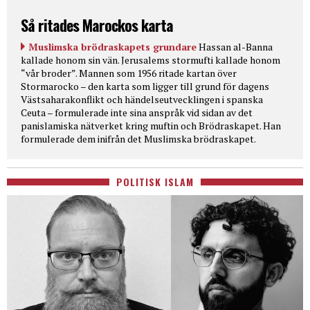
Så ritades Marockos karta
Muslimska brödraskapets grundare
Hassan al-Banna
kallade honom sin vän. Jerusalems stormufti kallade honom
“vår broder”. Mannen som 1956 ritade kartan över
Stormarocko – den karta som ligger till grund för dagens
Västsaharakonflikt och händelseutvecklingen i spanska
Ceuta – formulerade inte sina anspråk vid sidan av det
panislamiska nätverket kring muftin och Brödraskapet. Han
formulerade dem inifrån det Muslimska brödraskapet.
POLITISK ISLAM