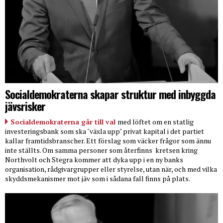
Socialdemokraterna skapar struktur med inbyggda
jävsrisker
Socialdemokraterna går till val
med löftet om en statlig
investeringsbank som ska "växla upp" privat kapital i det partiet
kallar framtidsbranscher. Ett förslag som väcker frågor som ännu
inte ställts. Om samma personer som återfinns
kretsen kring
Northvolt och Stegra kommer att dyka upp i en ny banks
organisation, rådgivargrupper eller styrelse, utan när, och med vilka
skyddsmekanismer mot jäv som i sådana fall finns på plats.