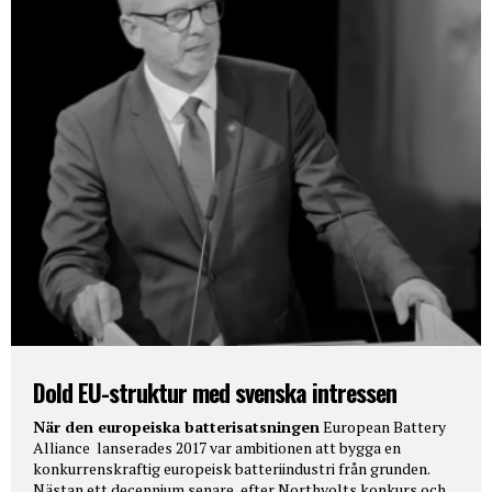
Dold EU-struktur med svenska intressen
När den europeiska batterisatsningen
European Battery
Alliance lanserades 2017 var ambitionen att bygga en
konkurrenskraftig europeisk batteriindustri från grunden.
Nästan ett decennium senare, efter Northvolts konkurs och