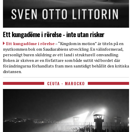
Ett kungadöme i rörelse - inte utan risker
Ett kungadöme i rörelse
– “Kingdom in motion” är titeln på en
nyutkommen bok om Saudiarabiens utveckling. En välinformerad,
personligt buren skildring av ett land i strukturell omvandling.
Boken är skriven av en författare som både suttit vid bordet där
förändringarna förhandlats fram men samtidigt behållit den kritiska
distansen.
CEUTA - MAROCKO