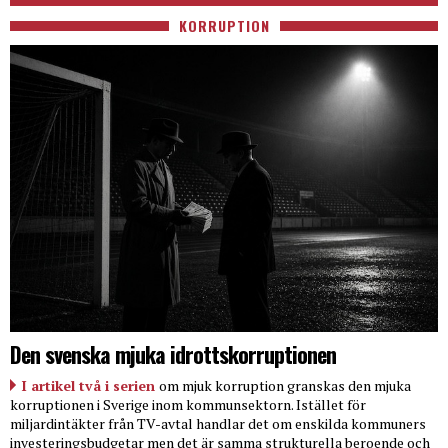
KORRUPTION
Den svenska mjuka idrottskorruptionen
I artikel två i serien
om mjuk korruption granskas den mjuka
korruptionen i Sverige inom kommunsektorn. Istället för
miljardintäkter från TV-avtal handlar det om enskilda kommuners
investeringsbudgetar men det är samma strukturella beroende och