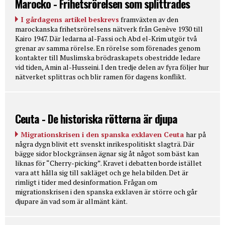
Marocko - Frihetsrörelsen som splittrades
I gårdagens artikel beskrevs
framväxten av den
marockanska frihetsrörelsens nätverk från Genève 1930 till
Kairo 1947. Där ledarna al-Fassi och Abd el-Krim utgör två
grenar av samma rörelse. En rörelse som förenades genom
kontakter till Muslimska brödraskapets obestridde ledare
vid tiden, Amin al-Husseini. I den tredje delen av fyra följer hur
nätverket splittras och blir ramen för dagens konflikt.
Ceuta - De historiska rötterna är djupa
Migrationskrisen i den spanska exklaven Ceuta
har på
några dygn blivit ett svenskt inrikespolitiskt slagträ. Där
bägge sidor blockgränsen ägnar sig åt något som bäst kan
liknas för “Cherry-picking”. Kravet i debatten borde istället
vara att hålla sig till sakläget och ge hela bilden. Det är
rimligt i tider med desinformation. Frågan om
migrationskrisen i den spanska exklaven är större och går
djupare än vad som är allmänt känt.