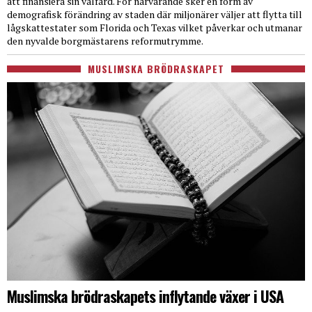
att finansiera sin välfärd. För närvarande sker en form av
demografisk förändring av staden där miljonärer väljer att flytta till
lågskattestater som Florida och Texas vilket påverkar och utmanar
den nyvalde borgmästarens reformutrymme.
MUSLIMSKA BRÖDRASKAPET
Muslimska brödraskapets inflytande växer i USA