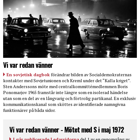
Vi var redan vänner
En sovjetisk dagbok
förändrar bilden av Socialdemokraternas
kontakter med Sovjetunionen och Kreml under det “Kalla kriget”.
Sten Anderssons möte med centralkommittémedlemmen Boris
Ponomarjov 1965 framstår inte längre som en isolerad händelse
utan som en del av en långvarig och förtrolig partikanal. En exklusiv
kommunikationskanal som sköttes av identifierade namngivna
funktionärer på båda sidor.
Vi var redan vänner - Mötet med S i maj 1972
I går publicerade Ledarsidorna
del 1 av en genomgång av