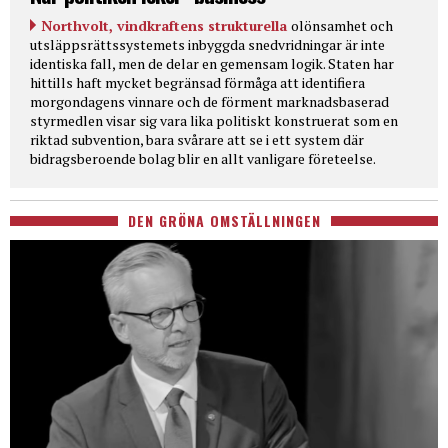
Northvolt, vindkraftens strukturella
olönsamhet och
utsläppsrättssystemets inbyggda snedvridningar är inte
identiska fall, men de delar en gemensam logik. Staten har
hittills haft mycket begränsad förmåga att identifiera
morgondagens vinnare och de förment marknadsbaserad
styrmedlen visar sig vara lika politiskt konstruerat som en
riktad subvention, bara svårare att se i ett system där
bidragsberoende bolag blir en allt vanligare företeelse.
DEN GRÖNA OMSTÄLLNINGEN