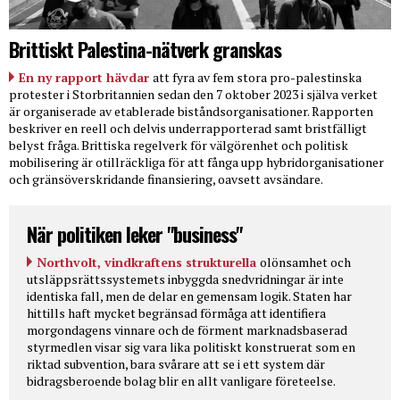
Brittiskt Palestina-nätverk granskas
En ny rapport hävdar
att fyra av fem stora pro-palestinska
protester i Storbritannien sedan den 7 oktober 2023 i själva verket
är organiserade av etablerade biståndsorganisationer. Rapporten
beskriver en reell och delvis underrapporterad samt bristfälligt
belyst fråga. Brittiska regelverk för välgörenhet och politisk
mobilisering är otillräckliga för att fånga upp hybridorganisationer
och gränsöverskridande finansiering, oavsett avsändare.
När politiken leker "business"
Northvolt, vindkraftens strukturella
olönsamhet och
utsläppsrättssystemets inbyggda snedvridningar är inte
identiska fall, men de delar en gemensam logik. Staten har
hittills haft mycket begränsad förmåga att identifiera
morgondagens vinnare och de förment marknadsbaserad
styrmedlen visar sig vara lika politiskt konstruerat som en
riktad subvention, bara svårare att se i ett system där
bidragsberoende bolag blir en allt vanligare företeelse.