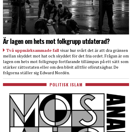
Är lagen om hets mot folkgrupp utdaterad?
Två uppmärksammade fall
visar hur svårt det är att dra gränsen
mellan skyddet mot hat och skyddet för det fria ordet. Frågan är om
lagen om hets mot folkgrupp fortfarande tillämpas på ett sätt som
stärker rättsstaten eller om den blivit alltför oförutsägbar. De
frågorna ställer sig Edward Nordén.
POLITISK ISLAM