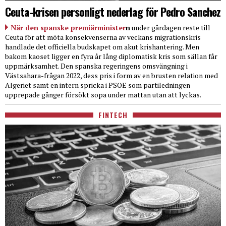
Ceuta-krisen personligt nederlag för Pedro Sanchez
När den spanske premiärminister
n
under gårdagen reste till
Ceuta för att möta konsekvenserna av veckans migrationskris
handlade det officiella budskapet om akut krishantering. Men
bakom kaoset ligger en fyra år lång diplomatisk kris som sällan får
uppmärksamhet. Den spanska regeringens omsvängning i
Västsahara-frågan 2022, dess pris i form av en brusten relation med
Algeriet samt en intern spricka i PSOE som partiledningen
upprepade gånger försökt sopa under mattan utan att lyckas.
FINTECH