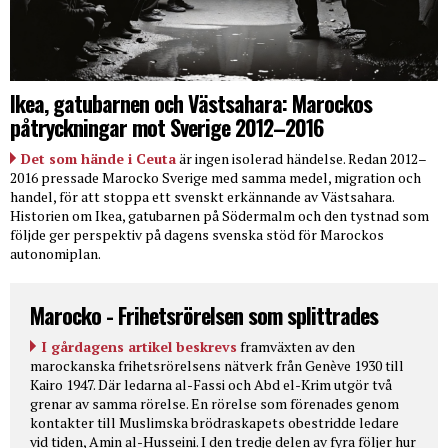
Ikea, gatubarnen och Västsahara: Marockos
påtryckningar mot Sverige 2012–2016
Det som hände i Ceuta
är ingen isolerad händelse. Redan 2012–
2016 pressade Marocko Sverige med samma medel, migration och
handel, för att stoppa ett svenskt erkännande av Västsahara.
Historien om Ikea, gatubarnen på Södermalm och den tystnad som
följde ger perspektiv på dagens svenska stöd för Marockos
autonomiplan.
Marocko - Frihetsrörelsen som splittrades
I gårdagens artikel beskrevs
framväxten av den
marockanska frihetsrörelsens nätverk från Genève 1930 till
Kairo 1947. Där ledarna al-Fassi och Abd el-Krim utgör två
grenar av samma rörelse. En rörelse som förenades genom
kontakter till Muslimska brödraskapets obestridde ledare
vid tiden, Amin al-Husseini. I den tredje delen av fyra följer hur