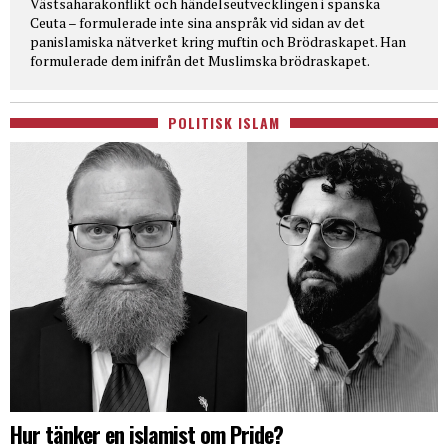
Västsaharakonflikt och händelseutvecklingen i spanska
Ceuta – formulerade inte sina anspråk vid sidan av det
panislamiska nätverket kring muftin och Brödraskapet. Han
formulerade dem inifrån det Muslimska brödraskapet.
POLITISK ISLAM
Hur tänker en islamist om Pride?