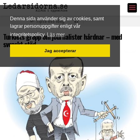
Ledarsidorna.se
Denna sida använder sig av cookies, samt
Tipsa oss idag
lagrar personuppgifter enligt vår
Turkiets grepp om journalister hårdnar – med
integritetspolicy
Läs mer
svenskt stöd
Jag accepterar