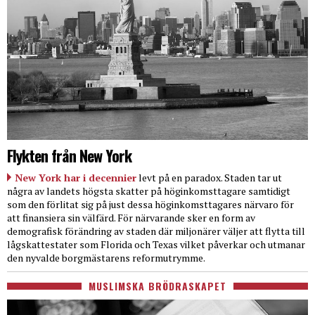
Flykten från New York
New York har i decennier
levt på en paradox. Staden tar ut
några av landets högsta skatter på höginkomsttagare samtidigt
som den förlitat sig på just dessa höginkomsttagares närvaro för
att finansiera sin välfärd. För närvarande sker en form av
demografisk förändring av staden där miljonärer väljer att flytta till
lågskattestater som Florida och Texas vilket påverkar och utmanar
den nyvalde borgmästarens reformutrymme.
MUSLIMSKA BRÖDRASKAPET