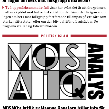
Två uppmärksammade fall
visar hur svårt det är att dra gränsen
mellan skyddet mot hat och skyddet för det fria ordet. Frågan är om
lagen om hets mot folkgrupp fortfarande tillämpas på ett sätt som
stärker rättsstaten eller om den blivit alltför oförutsägbar. De
frågorna ställer sig Edward Nordén.
POLITISK ISLAM
MOSAIQ:s kritik av Magnus Ranstorp håller inte för