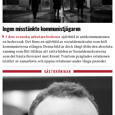
Ingen misstänkte kommunistjägaren
I den svenska arbetarrörelsens
självbild är antikommunismen
en hederssak. Det finns en självbild av socialdemokratin som höll
kommunisterna stången. Denna bild är dock långt ifrån den absoluta
sanning som fått tillåtas att sätta bilden av Socialdemokraterna
som det bästa försvaret mot Kreml. Tvärtom präglades relationen
istället av samarbete och öppna relationer under långa perioder.
GÄSTKRÖNIKAN