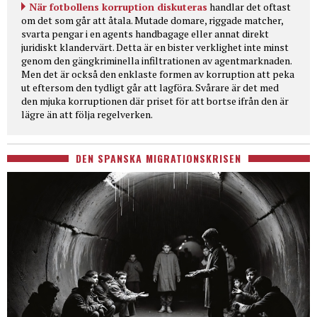
När fotbollens korruption diskuteras
handlar det oftast
om det som går att åtala. Mutade domare, riggade matcher,
svarta pengar i en agents handbagage eller annat direkt
juridiskt klandervärt. Detta är en bister verklighet inte minst
genom den gängkriminella infiltrationen av agentmarknaden.
Men det är också den enklaste formen av korruption att peka
ut eftersom den tydligt går att lagföra. Svårare är det med
den mjuka korruptionen där priset för att bortse ifrån den är
lägre än att följa regelverken.
DEN SPANSKA MIGRATIONSKRISEN