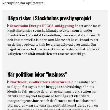
korruption har optimerats.
Höga risker i Stockholms prestigeprojekt
Stockholm Exergis BECCS-anläggning
är ett av de mest
kapitalintensiva svenska klimatprojekten som är under
produktion. Hela intäktsmodellen, från såväl staten som EU
och kommersiella kunder som Microsoft är villkorad av att
en delvis oprövad teknik levererar utlovad prestanda. Om
något av dessa led brister riskerar både den klimatpolitiska
kalkylen och affärsmodellen att raseras samtidigt.
När politiken leker "business"
Northvolt, vindkraftens strukturella
olönsamhet och
utsläppsrättssystemets inbyggda snedvridningar är inte
identiska fall, men de delar en gemensam logik. Staten har
hittills haft mycket begränsad förmåga att identifiera
morgondagens vinnare och de förment marknadsbaserad
styrmedlen visar sig vara lika politiskt konstruerat som en
riktad subvention, bara svårare att se i ett system där