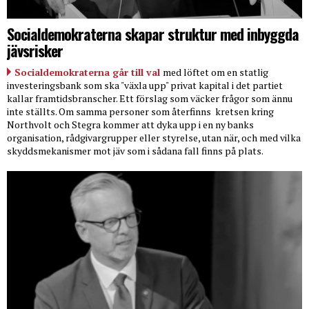
Socialdemokraterna skapar struktur med inbyggda
jävsrisker
Socialdemokraterna går till val
med löftet om en statlig
investeringsbank som ska "växla upp" privat kapital i det partiet
kallar framtidsbranscher. Ett förslag som väcker frågor som ännu
inte ställts. Om samma personer som återfinns
kretsen kring
Northvolt och Stegra kommer att dyka upp i en ny banks
organisation, rådgivargrupper eller styrelse, utan när, och med vilka
skyddsmekanismer mot jäv som i sådana fall finns på plats.