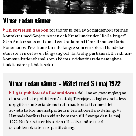
Vi var redan vänner
En sovjetisk dagbok
förändrar bilden av Socialdemokraternas
kontakter med Sovjetunionen och Kreml under det “Kalla kriget”.
Sten Anderssons möte med centralkommittémedlemmen Boris
Ponomarjov 1965 framstår inte längre som en isolerad händelse
utan som en del av en långvarig och förtrolig partikanal. En exklusiv
kommunikationskanal som sköttes av identifierade namngivna
funktionärer på båda sidor.
Vi var redan vänner - Mötet med S i maj 1972
I går publicerade Ledarsidorna
del 1 av en genomgång av
den sovjetiske politikern Anatolij Tjernjajevs dagbok och dess
uppgifter om Socialdemokraternas kontakter med det
sovjetiska kommunistpartiets internationella avdelning. Vi
lämnade berättelsen vid ankomsten till Sverige den 14 maj
1972. Nu fortsätter historien till själva mötet med
socialdemokraternas partiledning.