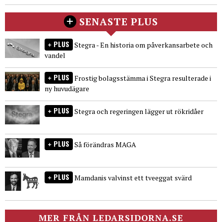
SENASTE PLUS
PLUS
Stegra - En historia om påverkansarbete och
vandel
PLUS
Frostig bolagsstämma i Stegra resulterade i
ny huvudägare
PLUS
Stegra och regeringen lägger ut rökridåer
PLUS
Så förändras MAGA
PLUS
Mamdanis valvinst ett tveeggat svärd
MER FRÅN LEDARSIDORNA.SE