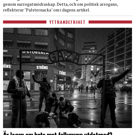
genom surrogatmödraskap. Detta, och om politisk arrogans,
reflekterar "Palsternacka" om i dagens artikel.
YTTRANDEFRIHET
Är lagen om hets mot folkgrupp utdaterad?