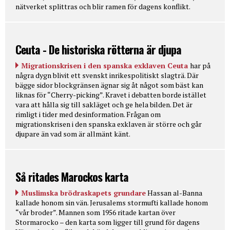
nätverket splittras och blir ramen för dagens konflikt.
Ceuta - De historiska rötterna är djupa
Migrationskrisen i den spanska exklaven Ceuta
har på
några dygn blivit ett svenskt inrikespolitiskt slagträ. Där
bägge sidor blockgränsen ägnar sig åt något som bäst kan
liknas för “Cherry-picking”. Kravet i debatten borde istället
vara att hålla sig till sakläget och ge hela bilden. Det är
rimligt i tider med desinformation. Frågan om
migrationskrisen i den spanska exklaven är större och går
djupare än vad som är allmänt känt.
Så ritades Marockos karta
Muslimska brödraskapets grundare
Hassan al-Banna
kallade honom sin vän. Jerusalems stormufti kallade honom
“vår broder”. Mannen som 1956 ritade kartan över
Stormarocko – den karta som ligger till grund för dagens