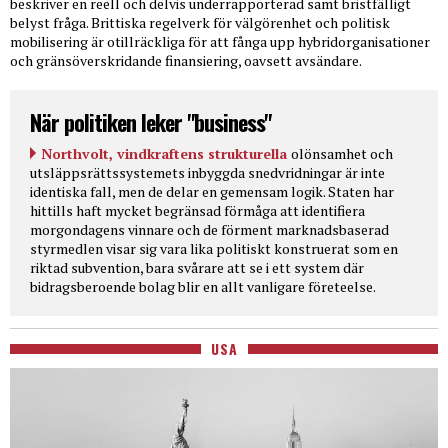
beskriver en reell och delvis underrapporterad samt bristfälligt
belyst fråga. Brittiska regelverk för välgörenhet och politisk
mobilisering är otillräckliga för att fånga upp hybridorganisationer
och gränsöverskridande finansiering, oavsett avsändare.
När politiken leker "business"
Northvolt, vindkraftens strukturella
olönsamhet och
utsläppsrättssystemets inbyggda snedvridningar är inte
identiska fall, men de delar en gemensam logik. Staten har
hittills haft mycket begränsad förmåga att identifiera
morgondagens vinnare och de förment marknadsbaserad
styrmedlen visar sig vara lika politiskt konstruerat som en
riktad subvention, bara svårare att se i ett system där
bidragsberoende bolag blir en allt vanligare företeelse.
USA