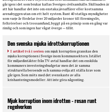
går igen i det som brukar kallas Sveriges civilsamhälle. Skillnaden är
att här handlar det inte om enstaka jävsaffärer eller kostsamma
arenabyggen utan om ett helt system. Runt 40 statliga myndigheter
som varje år fördelar över 20 miljarder kronor till föreningsliv,
folkrörelser och trossamfund, byggt på en princip som en gång var
rimlig och som ingen har vågat överge — tillit.
Den svenska mjuka idrottskorruptionen
I artikel två i serien
om mjuk korruption granskas den
mjuka korruptionen i Sverige inom kommunsektorn. Istället
för miljardintäkter från TV-avtal handlar det om enskilda
kommuners investeringsbudgetar men det är samma
strukturella beroende och samma ovilja att ställa krav som
går igen. Som möts med det svenskaste av alla
krishanteringsmodeller: Att inte göra någonting.
Mjuk korruption inom idrotten - resan runt
regelverken