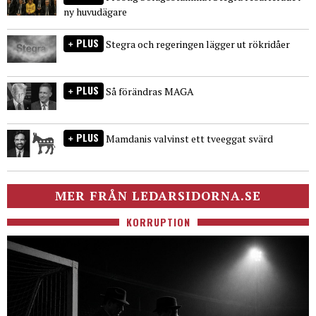
ny huvudägare
PLUS
Stegra och regeringen lägger ut rökridåer
PLUS
Så förändras MAGA
PLUS
Mamdanis valvinst ett tveeggat svärd
MER FRÅN LEDARSIDORNA.SE
KORRUPTION