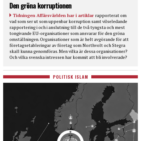
Den gröna korruptionen
Tidningen Affärsvärlden har i artiklar
rapporterat om
vad som ser ut som uppenbar korruption samt vilseledande
rapportering i och i anslutning till de två tyngsta och mest
tongivande EU-organisationer som ansvarar för den gröna
omställningen. Organisationer som är helt avgörande för att
företagsetableringar av företag som Northvolt och Stegra
skall kunna genomföras. Men vilka är dessa organisationer?
Och vilka svenska intressen har kommit att bli involverade?
POLITISK ISLAM