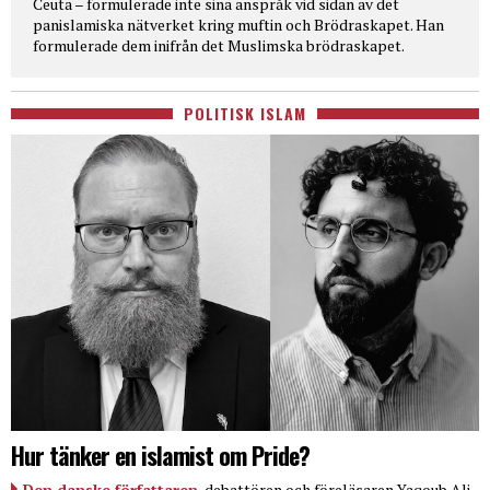
Ceuta – formulerade inte sina anspråk vid sidan av det
panislamiska nätverket kring muftin och Brödraskapet. Han
formulerade dem inifrån det Muslimska brödraskapet.
POLITISK ISLAM
Hur tänker en islamist om Pride?
Den danske författaren
, debattören och föreläsaren Yaqoub Ali