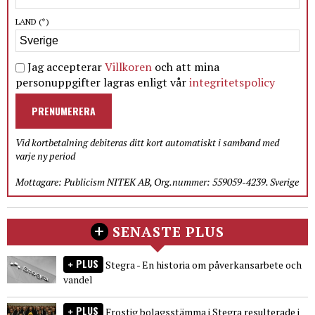
LAND
(*)
Jag accepterar
Villkoren
och att mina
personuppgifter lagras enligt vår
integritetspolicy
PRENUMERERA
Vid kortbetalning debiteras ditt kort automatiskt i samband med
varje ny period
Mottagare: Publicism NITEK AB, Org.nummer: 559059-4239. Sverige
SENASTE PLUS
PLUS
Stegra - En historia om påverkansarbete och
vandel
PLUS
Frostig bolagsstämma i Stegra resulterade i