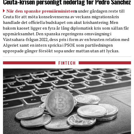
Ceuta-krisen personligt nederlag för Pedro Sanchez
När den spanske premiärminister
n
under gårdagen reste till
Ceuta för att möta konsekvenserna av veckans migrationskris
handlade det officiella budskapet om akut krishantering. Men
bakom kaoset ligger en fyra år lång diplomatisk kris som sällan får
uppmärksamhet. Den spanska regeringens omsvängning i
Västsahara-frågan 2022, dess pris i form av en brusten relation med
Algeriet samt en intern spricka i PSOE som partiledningen
upprepade gånger försökt sopa under mattan utan att lyckas.
FINTECH