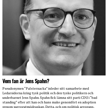
Vem fan är Jens Spahn?
Pseudonymen “Palsternacka” inleder sitt samarbete med
Ledarsidorna kring tysk politik och den tyske politikern och
underbarnet Jens Spahn. Spahn fick lämna sitt parti CDU i “bad
standing” efter att han och hans make genomfört en adoption
genom surrogatmödraskap. Detta, och om politisk arrogans,