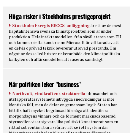
Höga risker i Stockholms prestigeprojekt
Stockholm Exergis BECCS-anläggning
är ett av de mest
kapitalintensiva svenska klimatprojekten som är under
produktion. Hela intäktsmodellen, från såväl staten som EU
och kommersiella kunder som Microsoft är villkorad av att
en delvis oprövad teknik levererar utlovad prestanda. Om
något av dessa led brister riskerar både den klimatpolitiska
kalkylen och affärsmodellen att raseras samtidigt.
När politiken leker "business"
Northvolt, vindkraftens strukturella
olönsamhet och
utsläppsrättssystemets inbyggda snedvridningar är inte
identiska fall, men de delar en gemensam logik. Staten har
hittills haft mycket begränsad förmåga att identifiera
morgondagens vinnare och de förment marknadsbaserad
styrmedlen visar sig vara lika politiskt konstruerat som en
riktad subvention, bara svårare att se i ett system där
bidragsberoende bolag blir en allt vanligare företeelse.