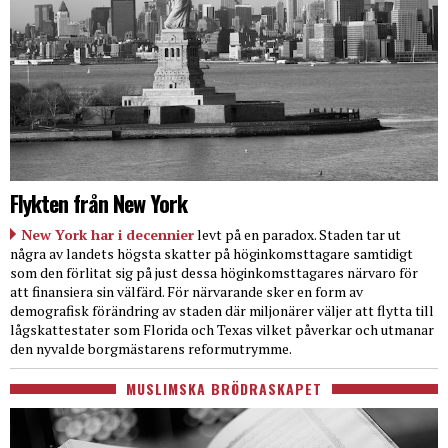
Flykten från New York
New York har i decennier
levt på en paradox. Staden tar ut
några av landets högsta skatter på höginkomsttagare samtidigt
som den förlitat sig på just dessa höginkomsttagares närvaro för
att finansiera sin välfärd. För närvarande sker en form av
demografisk förändring av staden där miljonärer väljer att flytta till
lågskattestater som Florida och Texas vilket påverkar och utmanar
den nyvalde borgmästarens reformutrymme.
MUSLIMSKA BRÖDRASKAPET