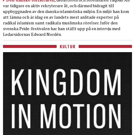
var tidigare en aktiv rekryterare åt, och därmed bidragit till
uppbyggnaden av den danska islamistiska miljön. En miljö han kom
att lämna och är idag en av landets mest anlitade experter på
radikal islamism samt radikala muslimska rörelser. Inför den
svenska Pride-festivalen har han ställt upp på en intervju med
Ledarsidornas Edward Nordén.
KULTUR