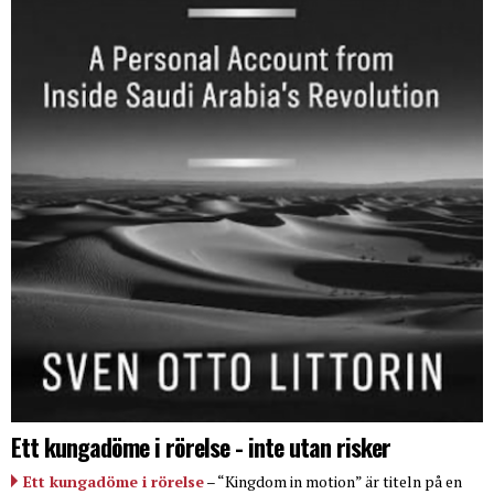
Ett kungadöme i rörelse - inte utan risker
Ett kungadöme i rörelse
– “Kingdom in motion” är titeln på en