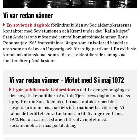
Vi var redan vänner
En sovjetisk dagbok
förändrar bilden av Socialdemokraternas
kontakter med Sovjetunionen och Kreml under det “Kalla kriget”.
Sten Anderssons möte med centralkommittémedlemmen Boris
Ponomarjov 1965 framstår inte längre som en isolerad händelse
utan som en del av en långvarig och förtrolig partikanal. En exklusiv
kommunikationskanal som sköttes av identifierade namngivna
funktionärer på båda sidor.
Vi var redan vänner - Mötet med S i maj 1972
I går publicerade Ledarsidorna
del 1 av en genomgång av
den sovjetiske politikern Anatolij Tjernjajevs dagbok och dess
uppgifter om Socialdemokraternas kontakter med det
sovjetiska kommunistpartiets internationella avdelning. Vi
lämnade berättelsen vid ankomsten till Sverige den 14 maj
1972. Nu fortsätter historien till själva mötet med
socialdemokraternas partiledning.