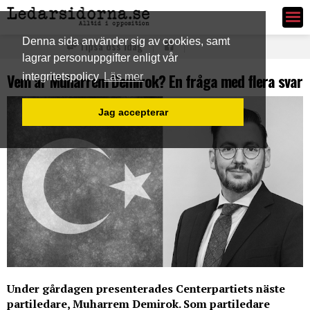
Ledarsidorna.se
Denna sida använder sig av cookies, samt
Tipsa oss idag
lagrar personuppgifter enligt vår
Vem är Muharrem Demirok? En fråga med flera svar
integritetspolicy
Läs mer
Jag accepterar
Under gårdagen presenterades Centerpartiets näste
partiledare, Muharrem Demirok. Som partiledare