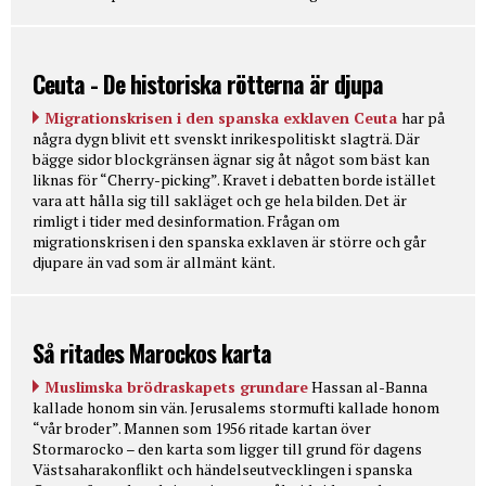
Ceuta - De historiska rötterna är djupa
Migrationskrisen i den spanska exklaven Ceuta
har på
några dygn blivit ett svenskt inrikespolitiskt slagträ. Där
bägge sidor blockgränsen ägnar sig åt något som bäst kan
liknas för “Cherry-picking”. Kravet i debatten borde istället
vara att hålla sig till sakläget och ge hela bilden. Det är
rimligt i tider med desinformation. Frågan om
migrationskrisen i den spanska exklaven är större och går
djupare än vad som är allmänt känt.
Så ritades Marockos karta
Muslimska brödraskapets grundare
Hassan al-Banna
kallade honom sin vän. Jerusalems stormufti kallade honom
“vår broder”. Mannen som 1956 ritade kartan över
Stormarocko – den karta som ligger till grund för dagens
Västsaharakonflikt och händelseutvecklingen i spanska