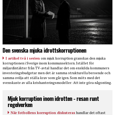
Den svenska mjuka idrottskorruptionen
I artikel två i serien
om mjuk korruption granskas den mjuka
korruptionen i Sverige inom kommunsektorn. Istället för
miljardintäkter från TV-avtal handlar det om enskilda kommuners
investeringsbudgetar men det är samma strukturella beroende och
samma ovilja att ställa krav som går igen. Som möts med det
svenskaste av alla krishanteringsmodeller: Att inte göra någonting.
Mjuk korruption inom idrotten - resan runt
regelverken
När fotbollens korruption diskuteras
handlar det oftast