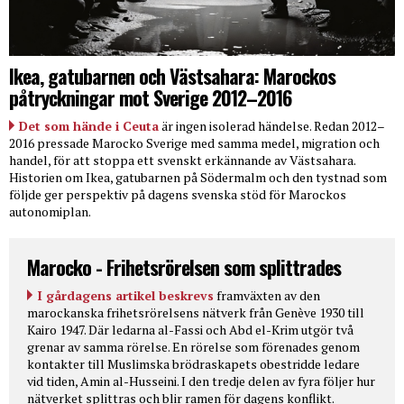
Ikea, gatubarnen och Västsahara: Marockos
påtryckningar mot Sverige 2012–2016
Det som hände i Ceuta
är ingen isolerad händelse. Redan 2012–
2016 pressade Marocko Sverige med samma medel, migration och
handel, för att stoppa ett svenskt erkännande av Västsahara.
Historien om Ikea, gatubarnen på Södermalm och den tystnad som
följde ger perspektiv på dagens svenska stöd för Marockos
autonomiplan.
Marocko - Frihetsrörelsen som splittrades
I gårdagens artikel beskrevs
framväxten av den
marockanska frihetsrörelsens nätverk från Genève 1930 till
Kairo 1947. Där ledarna al-Fassi och Abd el-Krim utgör två
grenar av samma rörelse. En rörelse som förenades genom
kontakter till Muslimska brödraskapets obestridde ledare
vid tiden, Amin al-Husseini. I den tredje delen av fyra följer hur
nätverket splittras och blir ramen för dagens konflikt.