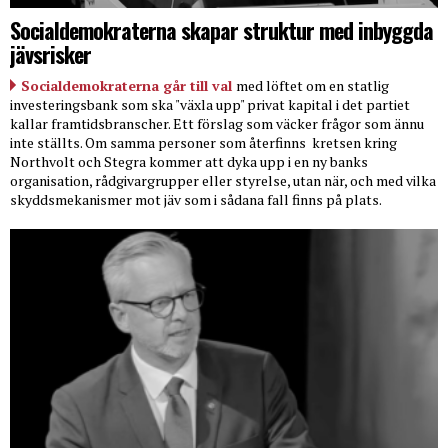
Socialdemokraterna skapar struktur med inbyggda
jävsrisker
Socialdemokraterna går till val
med löftet om en statlig
investeringsbank som ska "växla upp" privat kapital i det partiet
kallar framtidsbranscher. Ett förslag som väcker frågor som ännu
inte ställts. Om samma personer som återfinns
kretsen kring
Northvolt och Stegra kommer att dyka upp i en ny banks
organisation, rådgivargrupper eller styrelse, utan när, och med vilka
skyddsmekanismer mot jäv som i sådana fall finns på plats.