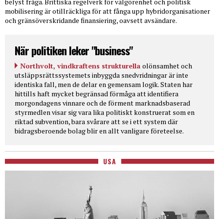
belyst fråga. Brittiska regelverk för välgörenhet och politisk
mobilisering är otillräckliga för att fånga upp hybridorganisationer
och gränsöverskridande finansiering, oavsett avsändare.
När politiken leker "business"
Northvolt, vindkraftens strukturella
olönsamhet och
utsläppsrättssystemets inbyggda snedvridningar är inte
identiska fall, men de delar en gemensam logik. Staten har
hittills haft mycket begränsad förmåga att identifiera
morgondagens vinnare och de förment marknadsbaserad
styrmedlen visar sig vara lika politiskt konstruerat som en
riktad subvention, bara svårare att se i ett system där
bidragsberoende bolag blir en allt vanligare företeelse.
USA