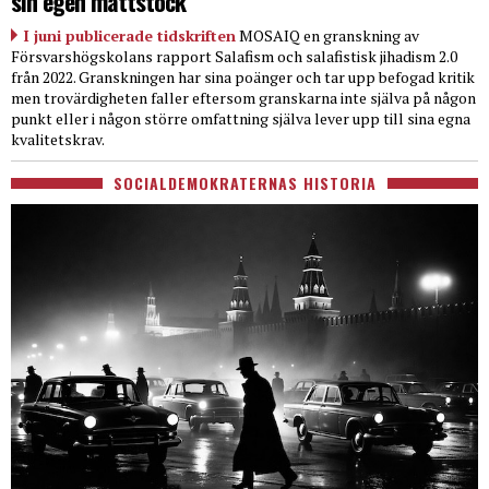
sin egen måttstock
I juni publicerade tidskriften
MOSAIQ en granskning av
Försvarshögskolans rapport Salafism och salafistisk jihadism 2.0
från 2022. Granskningen har sina poänger och tar upp befogad kritik
men trovärdigheten faller eftersom granskarna inte själva på någon
punkt eller i någon större omfattning själva lever upp till sina egna
kvalitetskrav.
SOCIALDEMOKRATERNAS HISTORIA