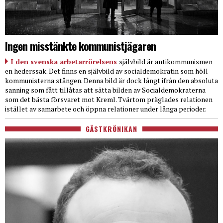
Ingen misstänkte kommunistjägaren
I den svenska arbetarrörelsens
självbild är antikommunismen
en hederssak. Det finns en självbild av socialdemokratin som höll
kommunisterna stången. Denna bild är dock långt ifrån den absoluta
sanning som fått tillåtas att sätta bilden av Socialdemokraterna
som det bästa försvaret mot Kreml. Tvärtom präglades relationen
istället av samarbete och öppna relationer under långa perioder.
GÄSTKRÖNIKAN