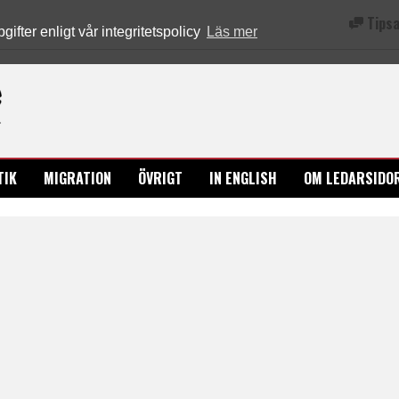
Tipsa
fter enligt vår integritetspolicy
Läs mer
Ledarsidorna.se
TIK
MIGRATION
ÖVRIGT
IN ENGLISH
OM LEDARSIDO