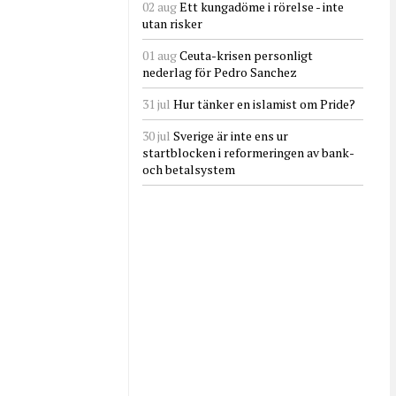
02 aug
Ett kungadöme i rörelse - inte
utan risker
01 aug
Ceuta-krisen personligt
nederlag för Pedro Sanchez
31 jul
Hur tänker en islamist om Pride?
30 jul
Sverige är inte ens ur
startblocken i reformeringen av bank-
och betalsystem