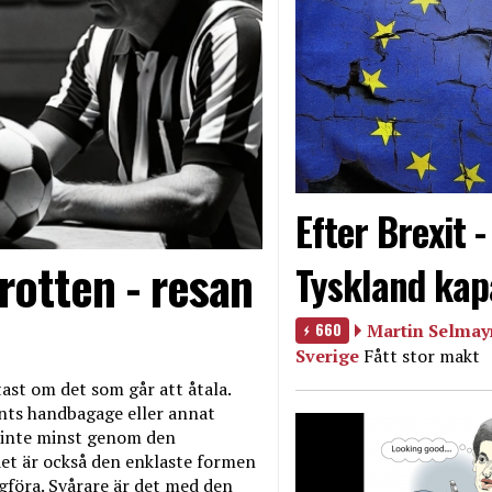
Efter Brexit 
rotten - resan
Tyskland kap
660
Martin Selmayr
Sverige
Fått stor makt
ast om det som går att åtala.
nts handbagage eller annat
et inte minst genom den
et är också den enklaste formen
agföra. Svårare är det med den