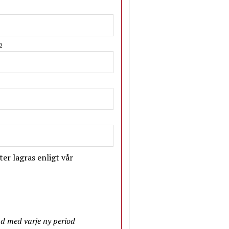
2
er lagras enligt vår
nd med varje ny period