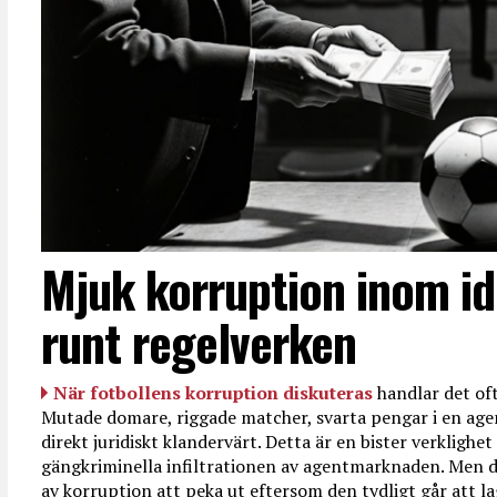
Mjuk korruption inom id
runt regelverken
När fotbollens korruption diskuteras
handlar det oft
Mutade domare, riggade matcher, svarta pengar i en age
direkt juridiskt klandervärt. Detta är en bister verkligh
gängkriminella infiltrationen av agentmarknaden. Men d
av korruption att peka ut eftersom den tydligt går att l