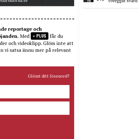
edarsidorna.se
tveeggat svärd
nde reportage och
PLUS
öjanden.
Med
får du
bilder och videoklipp. Glöm inte att
n vi satsa ännu mer på relevant
Glömt ditt lösenord?