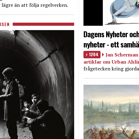
 lägre än att följa regelverken.
ISEN
Dagens Nyheter och
nyheter - ett samhä
1204
Jan Scherman 
artiklar om Urban Ahl
frågetecken kring gjorda