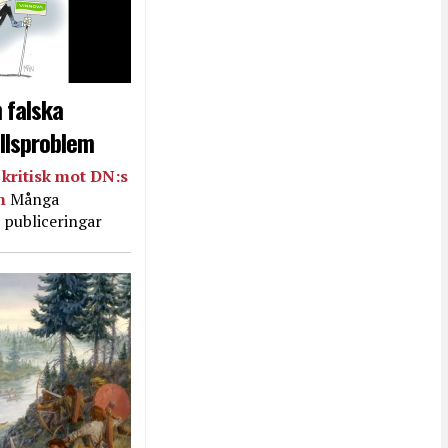
 falska
llsproblem
kritisk mot DN:s
in
Många
 publiceringar