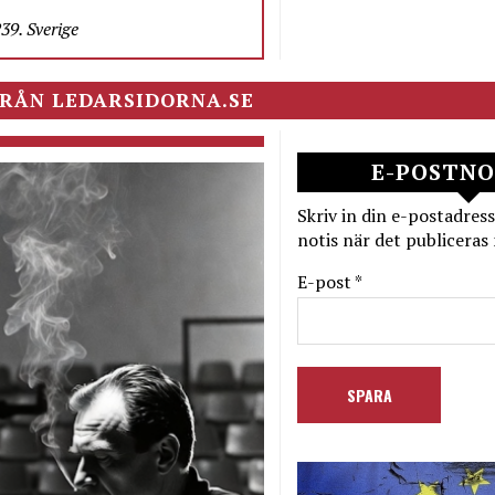
9. Sverige
RÅN LEDARSIDORNA.SE
E-POSTNO
Skriv in din e-postadress
notis när det publiceras 
E-post *