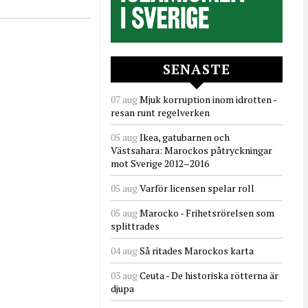
SENASTE
07 aug
Mjuk korruption inom idrotten -
resan runt regelverken
05 aug
Ikea, gatubarnen och
Västsahara: Marockos påtryckningar
mot Sverige 2012–2016
05 aug
Varför licensen spelar roll
05 aug
Marocko - Frihetsrörelsen som
splittrades
04 aug
Så ritades Marockos karta
03 aug
Ceuta - De historiska rötterna är
djupa