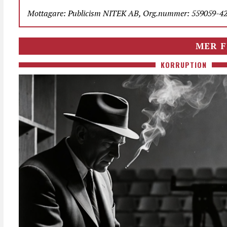
Mottagare: Publicism NITEK AB, Org.nummer: 559059-423
MER F
KORRUPTION