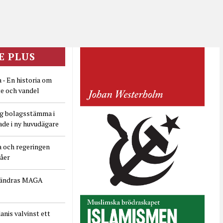
E PLUS
 - En historia om
e och vandel
ig bolagsstämma i
ade i ny huvudägare
a och regeringen
dåer
rändras MAGA
nis valvinst ett