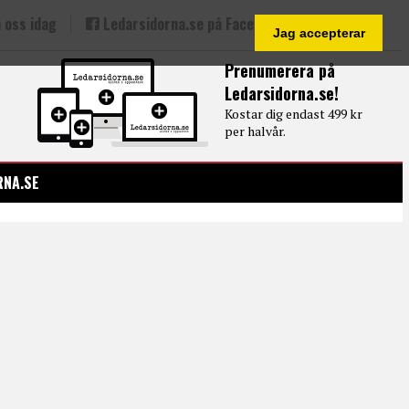
 oss idag
Ledarsidorna.se på Facebook
Jag accepterar
Prenumerera på
Ledarsidorna.se!
Kostar dig endast 499 kr
per halvår.
RNA.SE