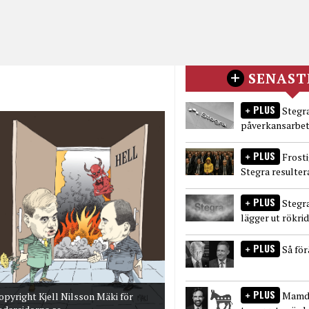
SENAST
PLUS
Stegra
påverkansarbet
PLUS
Frost
Stegra resulter
PLUS
Stegr
lägger ut rökri
PLUS
Så fö
PLUS
Mamda
opyright Kjell Nilsson Mäki för