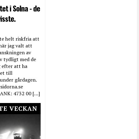
et i Solna - de
isste.
e helt riskfria att
när jag valt att
anskningen av
ev tydligt med de
efter att ha
t till
 under gårdagen.
rsidorna.se
ANK: 4732 00 […]
TE VECKAN