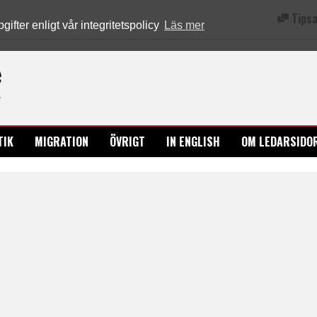
Tipsa
fter enligt vår integritetspolicy
Läs mer
Ledarsidorna.se
TIK
MIGRATION
ÖVRIGT
IN ENGLISH
OM LEDARSIDO