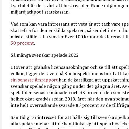
kvartalet är det svårt att beskriva den ökade intjäninge
miljardjackpot i statskassan.
Vad som kan vara intressant att veta är att tack vare spel
skattefria för den enskilda spelaren, så ser det inte ut ho
måste istället alla vinster över 100 kronor deklareras til
30 procent
.
Så många svenskar spelade 2022
Utöver att granska licensansökningar och se till att spel
villkor, ligger det även på Spelinspektionens bord att k
sin senaste årsrapport
kan de kartlägga att uppskattnin
svenskar spelade någon gång under det gångna året. Av
spelat den senaste månaden och 38 procent den senaste 
helhet ökat gradvis sedan 2019, året när den nya spelm
inte helt överraskande svarade 85 procent av de tillfråga
Samtidigt är intresset för att hålla sig till svenska spelbo
alla spelare menar att de kan tänka sig att spela hos icke