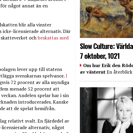
n för något annat än en
skatten blir alla vinster
s icke-licensierade alternativ. Där
l skatteverket och
beskattas med
Slow Culture: Världa
7 oktober, 1021
Om hur Erik den Röde
bolagen lever upp till statens
av västerut
En återblick
artlägga svenskarnas spelvanor.
I
gsvis 72 procent av alla myndiga
 dem menade 52 procent att
veckan. Andelen spelar har i sin
arknaden introducerades. Kanske
de att de spelat hemifrån.
lag relativt svalt. En fjärdedel av
-licensierade alternativ, något