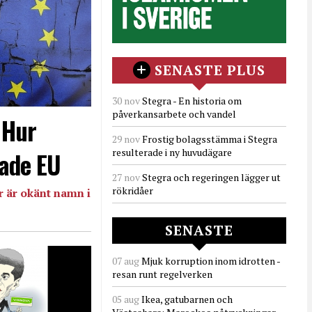
SENASTE PLUS
30 nov
Stegra - En historia om
påverkansarbete och vandel
- Hur
29 nov
Frostig bolagsstämma i Stegra
resulterade i ny huvudägare
ade EU
27 nov
Stegra och regeringen lägger ut
rökridåer
 är okänt namn i
SENASTE
07 aug
Mjuk korruption inom idrotten -
resan runt regelverken
05 aug
Ikea, gatubarnen och