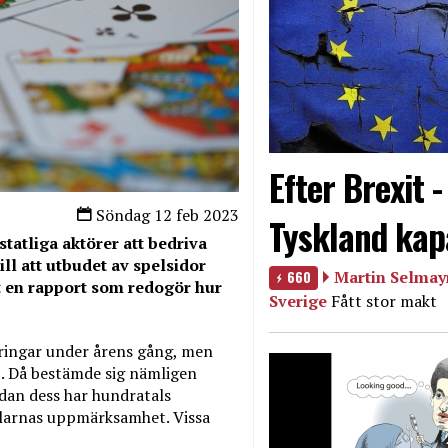
Efter Brexit 
Söndag 12 feb 2023
Tyskland kap
-statliga aktörer att bedriva
ill att utbudet av spelsidor
660
Martin Selmayr
t en rapport som redogör hur
Sverige
Fått stor makt
ringar under årens gång, men
9. Då bestämde sig nämligen
Sedan dess har hundratals
elarnas uppmärksamhet. Vissa