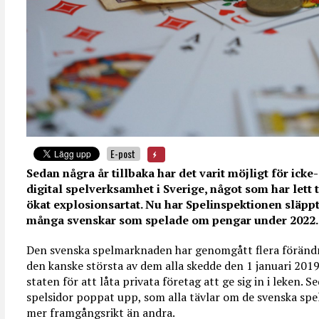
E-post
Sedan n
ågra
år tillbaka har det varit mö
jligt för icke
digital spelverksamhet i Sverige, n
ågot som har lett t
ökat explosionsartat. Nu har Spelinspektionen släpp
m
ånga svenskar som spelade om pengar under 2022.
Den svenska spelmarknaden har genomgått flera föränd
den kanske största av dem alla skedde den 1 januari 201
staten för att låta privata företag att ge sig in i leken. 
spelsidor poppat upp, som alla tävlar om de svenska sp
mer framgångsrikt än andra.