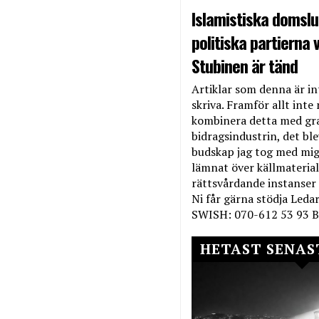
Islamistiska domslut
politiska partierna v
Stubinen är tänd
Artiklar som denna är int
skriva. Framför allt inte 
kombinera detta med gr
bidragsindustrin, det bl
budskap jag tog med mig 
lämnat över källmateriale
rättsvårdande instanser
Ni får gärna stödja Leda
SWISH: 070-612 53 93 B
HETAST SENAS