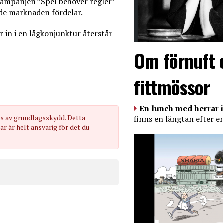
kampanjen ”Spel behöver regler”
ade marknaden fördelar.
r in i en lågkonjunktur återstår
Om förnuft 
fittmössor
En lunch med herrar i
as av grundlagsskydd. Detta
finns en längtan efter e
 är helt ansvarig för det du