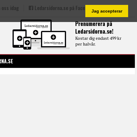
 oss idag
Ledarsidorna.se på Facebook
Jag accepterar
Prenumerera på
Ledarsidorna.se!
Kostar dig endast 499 kr
per halvår.
RNA.SE