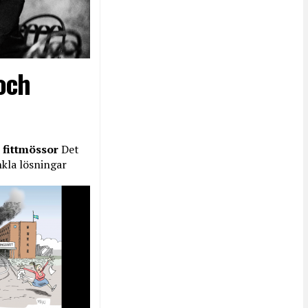
och
 fittmössor
Det
nkla lösningar