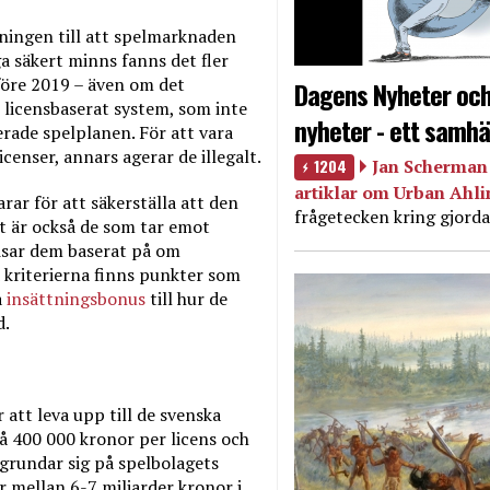
ningen till att spelmarknaden
 säkert minns fanns det fler
före 2019 – även om det
Dagens Nyheter och
t licensbaserat system, som inte
nyheter - ett samhä
erade spelplanen. För att vara
icenser, annars agerar de illegalt.
1204
Jan Scherman 
artiklar om Urban Ahl
r för att säkerställa att den
frågetecken kring gjorda
et är också de som tar emot
isar dem baserat på om
nd kriterierna finns punkter som
a
insättningsbonus
till hur de
d.
 att leva upp till de svenska
å 400 000 kronor per licens och
 grundar sig på spelbolagets
r mellan 6-7 miljarder kronor i