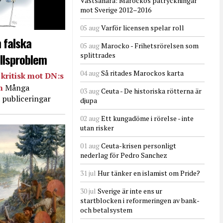
Västsahara: Marockos påtryckningar
mot Sverige 2012–2016
05 aug
Varför licensen spelar roll
 falska
05 aug
Marocko - Frihetsrörelsen som
llsproblem
splittrades
04 aug
Så ritades Marockos karta
kritisk mot DN:s
in
Många
03 aug
Ceuta - De historiska rötterna är
 publiceringar
djupa
02 aug
Ett kungadöme i rörelse - inte
utan risker
01 aug
Ceuta-krisen personligt
nederlag för Pedro Sanchez
31 jul
Hur tänker en islamist om Pride?
30 jul
Sverige är inte ens ur
startblocken i reformeringen av bank-
och betalsystem