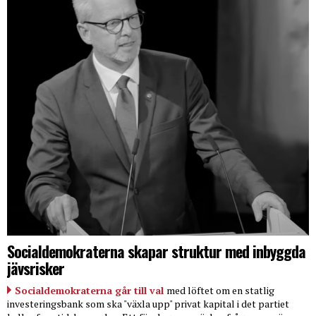
Socialdemokraterna skapar struktur med inbyggda
jävsrisker
Socialdemokraterna går till val
med löftet om en statlig
investeringsbank som ska "växla upp" privat kapital i det partiet