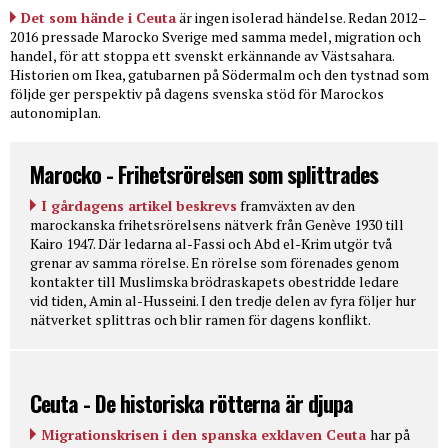
Det som hände i Ceuta
är ingen isolerad händelse. Redan 2012–
2016 pressade Marocko Sverige med samma medel, migration och
handel, för att stoppa ett svenskt erkännande av Västsahara.
Historien om Ikea, gatubarnen på Södermalm och den tystnad som
följde ger perspektiv på dagens svenska stöd för Marockos
autonomiplan.
Marocko - Frihetsrörelsen som splittrades
I gårdagens artikel beskrevs
framväxten av den
marockanska frihetsrörelsens nätverk från Genève 1930 till
Kairo 1947. Där ledarna al-Fassi och Abd el-Krim utgör två
grenar av samma rörelse. En rörelse som förenades genom
kontakter till Muslimska brödraskapets obestridde ledare
vid tiden, Amin al-Husseini. I den tredje delen av fyra följer hur
nätverket splittras och blir ramen för dagens konflikt.
Ceuta - De historiska rötterna är djupa
Migrationskrisen i den spanska exklaven Ceuta
har på