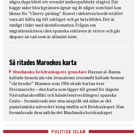
några dygn blivit ett svenskt inrikespolitiskt slagträ. Där
bägge sidor blockgränsen ägnar sig åt något som bäst kan
liknas för “Cherry-picking”. Kravet i debatten borde istället
vara att hålla sig till sakläget och ge hela bilden. Det är
rimligt i tider med desinformation. Frågan om
migrationskrisen i den spanska exklaven är större och går
djupare än vad som är allmänt känt.
Så ritades Marockos karta
Muslimska brödraskapets grundare
Hassan al-Banna
kallade honom sin vän. Jerusalems stormufti kallade honom
“vår broder”. Mannen som 1956 ritade kartan över
Stormarocko – den karta som ligger till grund för dagens
Västsaharakonflikt och händelseutvecklingen i spanska
Ceuta – formulerade inte sina anspråk vid sidan av det
panislamiska nätverket kring muftin och Brödraskapet. Han
formulerade dem inifrån det Muslimska brödraskapet.
POLITISK ISLAM