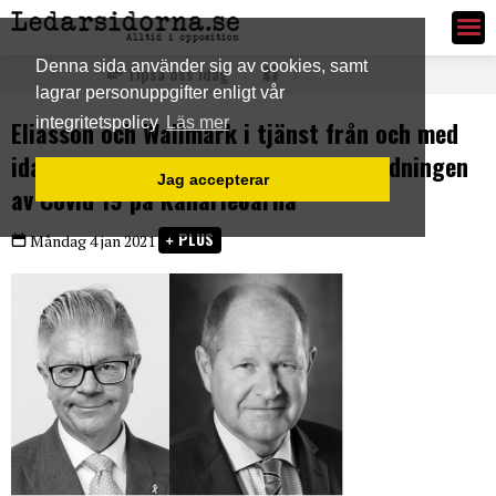
Ledarsidorna.se
Denna sida använder sig av cookies, samt
Tipsa oss idag
lagrar personuppgifter enligt vår
integritetspolicy
Läs mer
Eliasson och Wallmark i tjänst från och med
idag – trots tveksamheter kring spridningen
Jag accepterar
av Covid 19 på Kanarieöarna
PLUS
Måndag 4 jan 2021