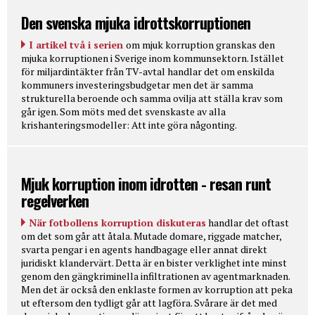
Den svenska mjuka idrottskorruptionen
I artikel två i serien
om mjuk korruption granskas den
mjuka korruptionen i Sverige inom kommunsektorn. Istället
för miljardintäkter från TV-avtal handlar det om enskilda
kommuners investeringsbudgetar men det är samma
strukturella beroende och samma ovilja att ställa krav som
går igen. Som möts med det svenskaste av alla
krishanteringsmodeller: Att inte göra någonting.
Mjuk korruption inom idrotten - resan runt
regelverken
När fotbollens korruption diskuteras
handlar det oftast
om det som går att åtala. Mutade domare, riggade matcher,
svarta pengar i en agents handbagage eller annat direkt
juridiskt klandervärt. Detta är en bister verklighet inte minst
genom den gängkriminella infiltrationen av agentmarknaden.
Men det är också den enklaste formen av korruption att peka
ut eftersom den tydligt går att lagföra. Svårare är det med