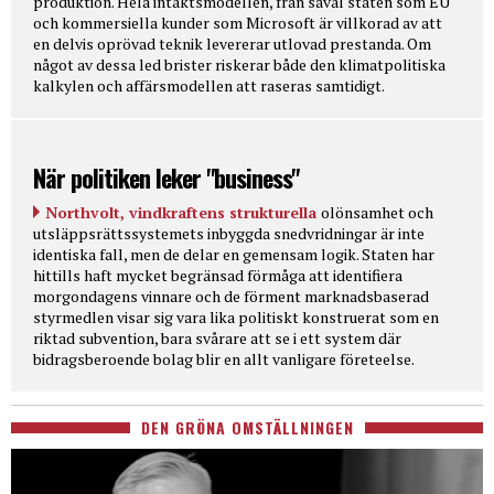
produktion. Hela intäktsmodellen, från såväl staten som EU
och kommersiella kunder som Microsoft är villkorad av att
en delvis oprövad teknik levererar utlovad prestanda. Om
något av dessa led brister riskerar både den klimatpolitiska
kalkylen och affärsmodellen att raseras samtidigt.
När politiken leker "business"
Northvolt, vindkraftens strukturella
olönsamhet och
utsläppsrättssystemets inbyggda snedvridningar är inte
identiska fall, men de delar en gemensam logik. Staten har
hittills haft mycket begränsad förmåga att identifiera
morgondagens vinnare och de förment marknadsbaserad
styrmedlen visar sig vara lika politiskt konstruerat som en
riktad subvention, bara svårare att se i ett system där
bidragsberoende bolag blir en allt vanligare företeelse.
DEN GRÖNA OMSTÄLLNINGEN