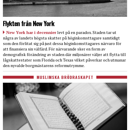
Flykten från New York
New York har i decennier
levt på en paradox. Staden tar ut
några av landets högsta skatter på höginkomsttagare samtidigt
som den förlitat sig på just dessa höginkomsttagares närvaro för
att finansiera sin välfärd. För närvarande sker en form av
demografisk förändring av staden där miljonärer väljer att flytta till
lågskattestater som Florida och Texas vilket påverkar och utmanar
den nyvalde borgmästarens reformutrymme.
MUSLIMSKA BRÖDRASKAPET