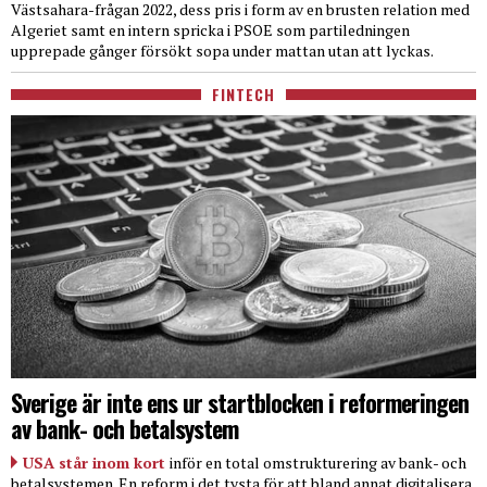
Västsahara-frågan 2022, dess pris i form av en brusten relation med
Algeriet samt en intern spricka i PSOE som partiledningen
upprepade gånger försökt sopa under mattan utan att lyckas.
FINTECH
Sverige är inte ens ur startblocken i reformeringen
av bank- och betalsystem
USA står inom kort
inför en total omstrukturering av bank- och
betalsystemen. En reform i det tysta för att bland annat digitalisera