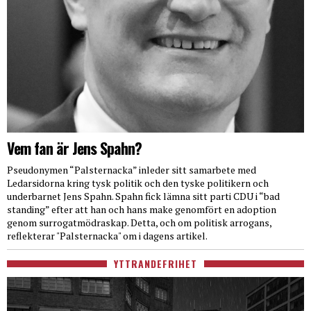
Vem fan är Jens Spahn?
Pseudonymen “Palsternacka” inleder sitt samarbete med
Ledarsidorna kring tysk politik och den tyske politikern och
underbarnet Jens Spahn. Spahn fick lämna sitt parti CDU i “bad
standing” efter att han och hans make genomfört en adoption
genom surrogatmödraskap. Detta, och om politisk arrogans,
reflekterar "Palsternacka" om i dagens artikel.
YTTRANDEFRIHET