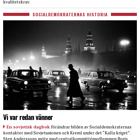
kvalitetskrav.
SOCIALDEMOKRATERNAS HISTORIA
Vi var redan vänner
En sovjetisk dagbok
förändrar bilden av Socialdemokraternas
kontakter med Sovjetunionen och Kreml under det “Kalla kriget”.
Sten Anderssons möte med centralkommittémedlemmen Boris