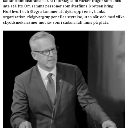
kallar framtidsbranscher. Ett förslag som väcker frågor som ännu
inte ställts. Om samma personer som återfinns
kretsen kring
Northvolt och Stegra kommer att dyka upp i en ny banks
organisation, rådgivargrupper eller styrelse, utan när, och med vilka
skyddsmekanismer mot jäv som i sådana fall finns på plats.