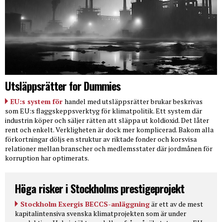
Utsläppsrätter for Dummies
EU:s system för
handel med utsläppsrätter brukar beskrivas
som EU:s flaggskeppsverktyg för klimatpolitik. Ett system där
industrin köper och säljer rätten att släppa ut koldioxid. Det låter
rent och enkelt. Verkligheten är dock mer komplicerad. Bakom alla
förkortningar döljs en struktur av riktade fonder och korsvisa
relationer mellan branscher och medlemsstater där jordmånen för
korruption har optimerats.
Höga risker i Stockholms prestigeprojekt
Stockholm Exergis BECCS-anläggning
är ett av de mest
kapitalintensiva svenska klimatprojekten som är under