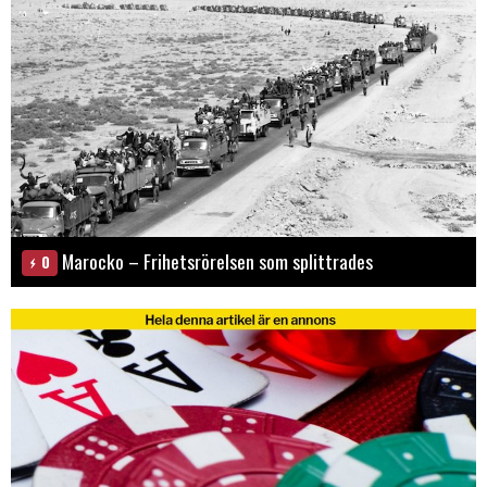
Marocko – Frihetsrörelsen som splittrades
0