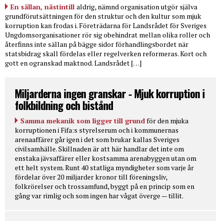
En sällan, nästintill
aldrig, nämnd organisation utgör själva
grundförutsättningen för den struktur och den kultur som mjuk
korruption kan frodas i. Företrädarna för Landsrådet för Sveriges
Ungdomsorganisationer rör sig obehindrat mellan olika roller och
återfinns inte sällan på bägge sidor förhandlingsbordet när
statsbidrag skall fördelas eller regelverken reformeras. Kort och
gott en ogranskad maktnod. Landsrådet […]
Miljarderna ingen granskar - Mjuk korruption i
folkbildning och bistånd
Samma mekanik som ligger till grund
för den mjuka
korruptionen i Fifa:s styrelserum och i kommunernas
arenaaffärer går igen i det som brukar kallas Sveriges
civilsamhälle. Skillnaden är att här handlar det inte om
enstaka jävsaffärer eller kostsamma arenabyggen utan om
ett helt system. Runt 40 statliga myndigheter som varje år
fördelar över 20 miljarder kronor till föreningsliv,
folkrörelser och trossamfund, byggt på en princip som en
gång var rimlig och som ingen har vågat överge — tillit.