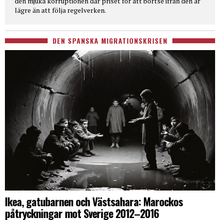
den mjuka korruptionen där priset för att bortse ifrån den är
lägre än att följa regelverken.
DEN SPANSKA MIGRATIONSKRISEN
Ikea, gatubarnen och Västsahara: Marockos
påtryckningar mot Sverige 2012–2016