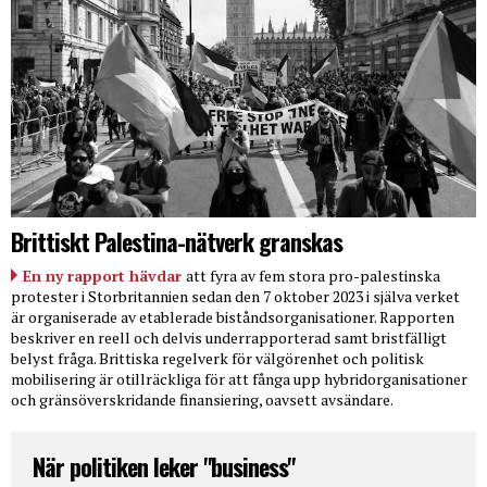
Brittiskt Palestina-nätverk granskas
En ny rapport hävdar
att fyra av fem stora pro-palestinska
protester i Storbritannien sedan den 7 oktober 2023 i själva verket
är organiserade av etablerade biståndsorganisationer. Rapporten
beskriver en reell och delvis underrapporterad samt bristfälligt
belyst fråga. Brittiska regelverk för välgörenhet och politisk
mobilisering är otillräckliga för att fånga upp hybridorganisationer
och gränsöverskridande finansiering, oavsett avsändare.
När politiken leker "business"