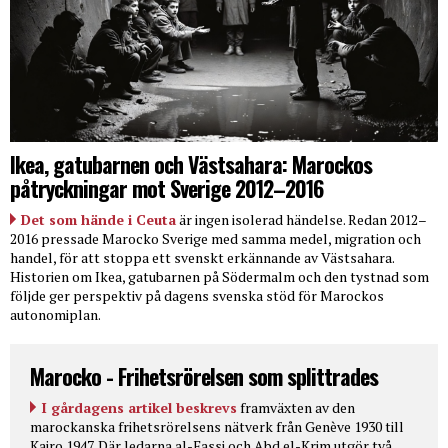
Ikea, gatubarnen och Västsahara: Marockos
påtryckningar mot Sverige 2012–2016
Det som hände i Ceuta
är ingen isolerad händelse. Redan 2012–
2016 pressade Marocko Sverige med samma medel, migration och
handel, för att stoppa ett svenskt erkännande av Västsahara.
Historien om Ikea, gatubarnen på Södermalm och den tystnad som
följde ger perspektiv på dagens svenska stöd för Marockos
autonomiplan.
Marocko - Frihetsrörelsen som splittrades
I gårdagens artikel beskrevs
framväxten av den
marockanska frihetsrörelsens nätverk från Genève 1930 till
Kairo 1947. Där ledarna al-Fassi och Abd el-Krim utgör två