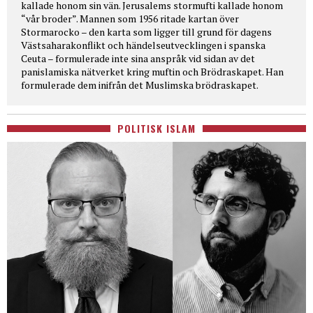
kallade honom sin vän. Jerusalems stormufti kallade honom
“vår broder”. Mannen som 1956 ritade kartan över
Stormarocko – den karta som ligger till grund för dagens
Västsaharakonflikt och händelseutvecklingen i spanska
Ceuta – formulerade inte sina anspråk vid sidan av det
panislamiska nätverket kring muftin och Brödraskapet. Han
formulerade dem inifrån det Muslimska brödraskapet.
POLITISK ISLAM