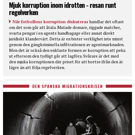
Mjuk korruption inom idrotten - resan runt
regelverken
När fotbollens korruption diskuteras
handlar det oftast
om det som går att åtala. Mutade domare, riggade matcher,
svarta pengar i en agents handbagage eller annat direkt
juridiskt klandervärt. Detta är en bister verklighet inte minst
genom den gängkriminella infiltrationen av agentmarknaden.
Men det är också den enklaste formen av korruption att peka
ut eftersom den tydligt går att lagföra. Svårare är det med
den mjuka korruptionen där priset för att bortse ifrån den är
lägre än att följa regelverken.
DEN SPANSKA MIGRATIONSKRISEN