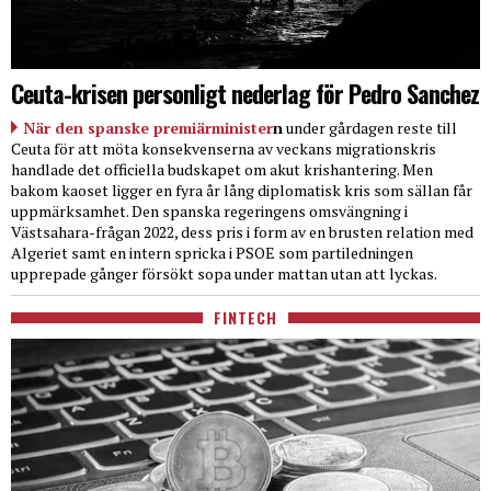
Ceuta-krisen personligt nederlag för Pedro Sanchez
När den spanske premiärminister
n
under gårdagen reste till
Ceuta för att möta konsekvenserna av veckans migrationskris
handlade det officiella budskapet om akut krishantering. Men
bakom kaoset ligger en fyra år lång diplomatisk kris som sällan får
uppmärksamhet. Den spanska regeringens omsvängning i
Västsahara-frågan 2022, dess pris i form av en brusten relation med
Algeriet samt en intern spricka i PSOE som partiledningen
upprepade gånger försökt sopa under mattan utan att lyckas.
FINTECH