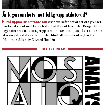
Är lagen om hets mot folkgrupp utdaterad?
Två uppmärksammade fall
visar hur svårt det är att dra gränsen
mellan skyddet mot hat och skyddet för det fria ordet. Frågan är om
lagen om hets mot folkgrupp fortfarande tillämpas på ett sätt som
stärker rättsstaten eller om den blivit alltför oförutsägbar. De
frågorna ställer sig Edward Nordén.
POLITISK ISLAM