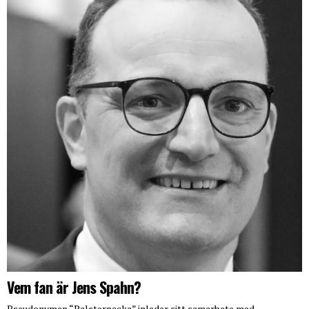
Vem fan är Jens Spahn?
Pseudonymen “Palsternacka” inleder sitt samarbete med