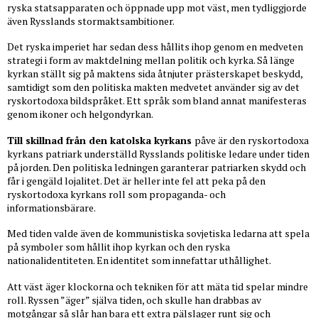
ryska statsapparaten och öppnade upp mot väst, men tydliggjorde
även Rysslands stormaktsambitioner.
Det ryska imperiet har sedan dess hållits ihop genom en medveten
strategi i form av maktdelning mellan politik och kyrka. Så länge
kyrkan ställt sig på maktens sida åtnjuter prästerskapet beskydd,
samtidigt som den politiska makten medvetet använder sig av det
ryskortodoxa bildspråket. Ett språk som bland annat manifesteras
genom ikoner och helgondyrkan.
Till skillnad från den katolska kyrkans
påve är den ryskortodoxa
kyrkans patriark underställd Rysslands politiske ledare under tiden
på jorden. Den politiska ledningen garanterar patriarken skydd och
får i gengäld lojalitet. Det är heller inte fel att peka på den
ryskortodoxa kyrkans roll som propaganda- och
informationsbärare.
Med tiden valde även de kommunistiska sovjetiska ledarna att spela
på symboler som hållit ihop kyrkan och den ryska
nationalidentiteten. En identitet som innefattar uthållighet.
Att väst äger klockorna och tekniken för att mäta tid spelar mindre
roll. Ryssen ”äger” själva tiden, och skulle han drabbas av
motgångar så slår han bara ett extra pälslager runt sig och