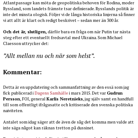
Atlantpassage kan möta de geopolitiska behoven för Rodina, moder
Ryssland, som landets främste tsar definierade. Rysslands politik är
inte det minsta ologisk. Följer vi de långa historiska linjerna så finner
vi att allt är klart och redigt beskrivet – sedan mer än 300 år.
Och det är, slutligen,
därför bara en fråga om när Putin tar nästa
steg efter ett eventuellt fredsavtal med Ukraina. Som Michael
Claesson uttrycker det:
”Allt mellan nu och när som helst”.
Kommentar:
Detta är en uppdatering och sammanfattning av den essä som jag
fick publicerad i
Dagens Samhälle
i mars 2015. Det var
Gudrun
Persson
, FOI, general
Karlis Neretnieks
, jag själv samt en handfull
till som offentligt ifrågasatte och kritiserade den svenska politiska
naiviteten.
Antalet som idag säger att de även de såg det komma men valde att
inte säga något kan räknas tretton på dussinet.