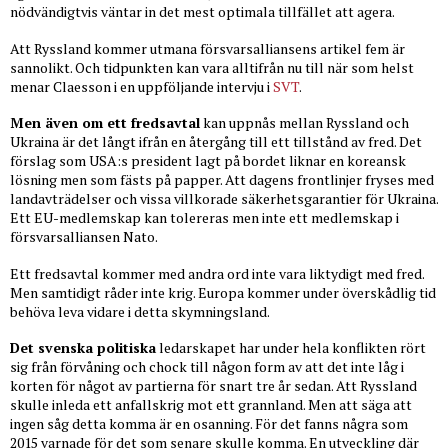
nödvändigtvis väntar in det mest optimala tillfället att agera.
Att Ryssland kommer utmana försvarsalliansens artikel fem är
sannolikt. Och tidpunkten kan vara alltifrån nu till när som helst
menar Claesson i en uppföljande intervju i
SVT
.
Men även om ett fredsavtal
kan uppnås mellan Ryssland och
Ukraina är det långt ifrån en återgång till ett tillstånd av fred. Det
förslag som USA:s president lagt på bordet liknar en koreansk
lösning men som fästs på papper. Att dagens frontlinjer fryses med
landavträdelser och vissa villkorade säkerhetsgarantier för Ukraina.
Ett EU-medlemskap kan tolereras men inte ett medlemskap i
försvarsalliansen Nato.
Ett fredsavtal kommer med andra ord inte vara liktydigt med fred.
Men samtidigt råder inte krig. Europa kommer under överskådlig tid
behöva leva vidare i detta skymningsland.
Det svenska politiska
ledarskapet har under hela konflikten rört
sig från förvåning och chock till någon form av att det inte låg i
korten för något av partierna för snart tre år sedan. Att Ryssland
skulle inleda ett anfallskrig mot ett grannland. Men att säga att
ingen såg detta komma är en osanning. För det fanns några som
2015 varnade för det som senare skulle komma. En utveckling där