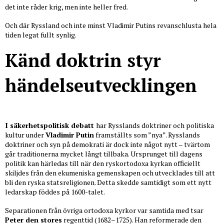
det inte råder krig, men inte heller fred.
Och där Ryssland och inte minst Vladimir Putins revanschlusta hela
tiden legat fullt synlig.
Känd doktrin styr
händelseutvecklingen
I säkerhetspolitisk debatt
har Rysslands doktriner och politiska
kultur under
Vladimir Putin
framställts som ”nya”. Rysslands
doktriner och syn på demokrati är dock inte något nytt – tvärtom
går traditionerna mycket långt tillbaka. Ursprunget till dagens
politik kan härledas till när den ryskortodoxa kyrkan officiellt
skiljdes från den ekumeniska gemenskapen och utvecklades till att
bli den ryska statsreligionen. Detta skedde samtidigt som ett nytt
ledarskap föddes på 1600-talet.
Separationen från övriga ortodoxa kyrkor var samtida med tsar
Peter den stores
regenttid (1682–1725). Han reformerade den