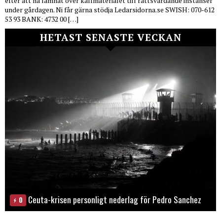
efter att ha lämnat över källmaterialet till rättsvårdande instanser
under gårdagen. Ni får gärna stödja Ledarsidorna.se SWISH: 070-612
53 93 BANK: 4732 00 […]
HETAST SENASTE VECKAN
Ceuta-krisen personligt nederlag för Pedro Sanchez
0