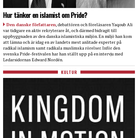
Hur tänker en islamist om Pride?
Den danske författaren
, debattören och föreläsaren Yaqoub Ali
var tidigare en aktiv rekryterare åt, och därmed bidragit till
uppbyggnaden av den danska islamistiska miljön. En miljö han kom
att lämna och är idag en av landets mest anlitade experter på
radikal islamism samt radikala muslimska rörelser. Inför den
svenska Pride-festivalen har han ställt upp på en intervju med
Ledarsidornas Edward Nordén.
KULTUR