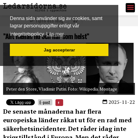
Ledarsidorna.se
Denna sida använder sig av cookies, samt
Tipsa oss idag
lagrar personuppgifter enligt vår
”Allt mellan nu och när som helst”
integritetspolicy
Läs mer
Jag accepterar
Peter den Store, Vladimir Putin. Foto: Wikipedia. Montage
2025-11-22
E-post
De senaste månaderna har flera
europeiska länder råkat ut för en rad med
säkerhetsincidenter. Det råder idag inte
krigstillstånd i Europa. Men det råder