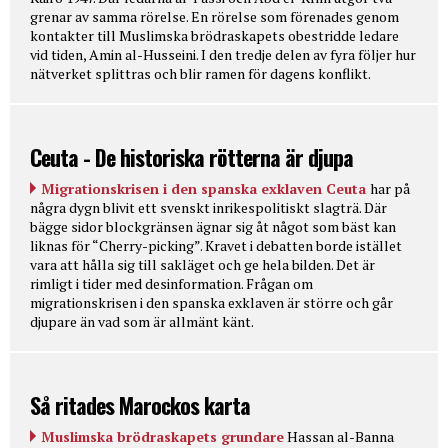
grenar av samma rörelse. En rörelse som förenades genom
kontakter till Muslimska brödraskapets obestridde ledare
vid tiden, Amin al-Husseini. I den tredje delen av fyra följer hur
nätverket splittras och blir ramen för dagens konflikt.
Ceuta - De historiska rötterna är djupa
Migrationskrisen i den spanska exklaven Ceuta
har på
några dygn blivit ett svenskt inrikespolitiskt slagträ. Där
bägge sidor blockgränsen ägnar sig åt något som bäst kan
liknas för “Cherry-picking”. Kravet i debatten borde istället
vara att hålla sig till sakläget och ge hela bilden. Det är
rimligt i tider med desinformation. Frågan om
migrationskrisen i den spanska exklaven är större och går
djupare än vad som är allmänt känt.
Så ritades Marockos karta
Muslimska brödraskapets grundare
Hassan al-Banna