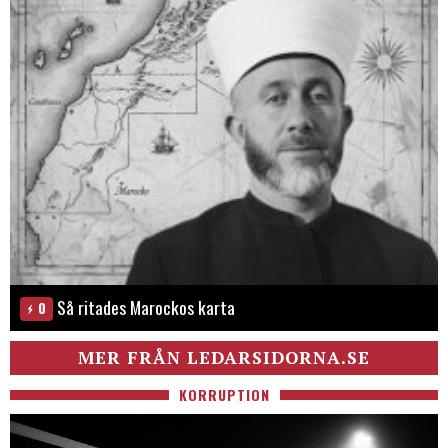
Så ritades Marockos karta
0
MER FRÅN LEDARSIDORNA.SE
KORRUPTION