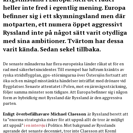
heller inte fred i egentlig mening. Europa
befinner sig i ett skymningsland men där
motparten, ett numera öppet aggressivt
Ryssland inte på något sätt varit otydliga
med sina ambitioner. Tvärtom har dessa
varit kända. Sedan sekel tillbaka.
De senaste månaderna har flera europeiska länder råkat ut för en
rad med säkerhetsincidenter. Till exempel har luftrum kränkts av
ryska stridsflygplan, gps-störningarna över Östersjön fortsatt att
öka och en mängd misstänkta händelser inträffat med drönare vid
flygplatser. Senaste attentatet i Polen, mot en järnvägssträckning,
följer samma mönster som tidigare. Att Europa befinner sig i någon
form av hybridkrig mot Ryssland där Ryssland är den aggressiva
parten.
Enligt överbefälhavare Michael Claesson
är Ryssland berett att
ta ”enorma strategiska risker för att uppnå allt de tror är möjligt
att uppnå”
i en intervju
i Politico. Mot bakgrund av Rysslands
agerande det senaste decenniet, tror inte Claesson att Kreml