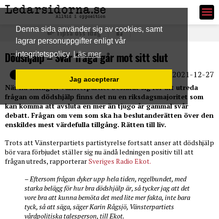
Ledarsidorna.se
Denna sida använder sig av cookies, samt
Tipsa oss idag
lagrar personuppgifter enligt vår
Dödshjälp – Svår fråga går mot sitt slut
integritetspolicy
Läs mer
2021-12-27
E-post
Jag accepterar
När nu slutligen Vänsterpartiet beslutat sig för att utreda
frågan om dödshjälp finns det nu en riksdagsmajoritet som
kan komma att avsluta en mer än tjugo år gammal svår
debatt. Frågan om vem som ska ha beslutanderätten över den
enskildes mest värdefulla tillgång. Rätten till liv.
Trots att Vänsterpartiets partistyrelse fortsatt anser att dödshjälp
bör vara förbjudet ställer sig nu ändå ledningen positiv till att
frågan utreds, rapporterar
Sveriges Radio Ekot.
– Eftersom frågan dyker upp hela tiden, regelbundet, med
starka belägg för hur bra dödshjälp är, så tycker jag att det
vore bra att kunna bemöta det med lite mer fakta, inte bara
tyck, så att säga, säger Karin Rågsjö, Vänsterpartiets
vårdpolitiska talesperson, till Ekot.