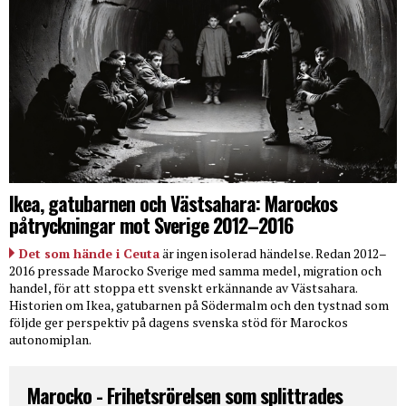
Ikea, gatubarnen och Västsahara: Marockos
påtryckningar mot Sverige 2012–2016
Det som hände i Ceuta
är ingen isolerad händelse. Redan 2012–
2016 pressade Marocko Sverige med samma medel, migration och
handel, för att stoppa ett svenskt erkännande av Västsahara.
Historien om Ikea, gatubarnen på Södermalm och den tystnad som
följde ger perspektiv på dagens svenska stöd för Marockos
autonomiplan.
Marocko - Frihetsrörelsen som splittrades