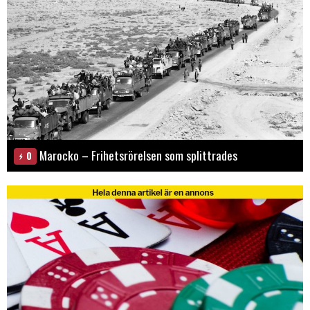
Marocko – Frihetsrörelsen som splittrades
0