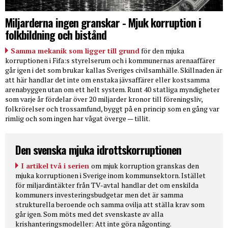
Miljarderna ingen granskar - Mjuk korruption i
folkbildning och bistånd
Samma mekanik som ligger till grund
för den mjuka
korruptionen i Fifa:s styrelserum och i kommunernas arenaaffärer
går igen i det som brukar kallas Sveriges civilsamhälle. Skillnaden är
att här handlar det inte om enstaka jävsaffärer eller kostsamma
arenabyggen utan om ett helt system. Runt 40 statliga myndigheter
som varje år fördelar över 20 miljarder kronor till föreningsliv,
folkrörelser och trossamfund, byggt på en princip som en gång var
rimlig och som ingen har vågat överge — tillit.
Den svenska mjuka idrottskorruptionen
I artikel två i serien
om mjuk korruption granskas den
mjuka korruptionen i Sverige inom kommunsektorn. Istället
för miljardintäkter från TV-avtal handlar det om enskilda
kommuners investeringsbudgetar men det är samma
strukturella beroende och samma ovilja att ställa krav som
går igen. Som möts med det svenskaste av alla
krishanteringsmodeller: Att inte göra någonting.