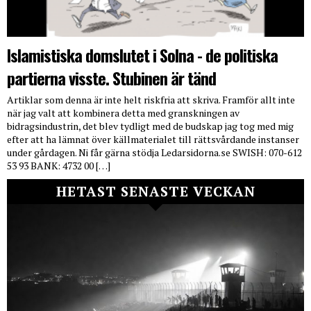
Islamistiska domslutet i Solna - de politiska
partierna visste. Stubinen är tänd
Artiklar som denna är inte helt riskfria att skriva. Framför allt inte
när jag valt att kombinera detta med granskningen av
bidragsindustrin, det blev tydligt med de budskap jag tog med mig
efter att ha lämnat över källmaterialet till rättsvårdande instanser
under gårdagen. Ni får gärna stödja Ledarsidorna.se SWISH: 070-612
53 93 BANK: 4732 00 […]
HETAST SENASTE VECKAN