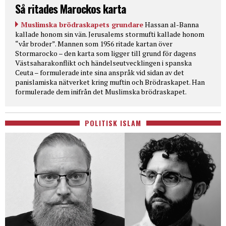
Så ritades Marockos karta
Muslimska brödraskapets grundare
Hassan al-Banna
kallade honom sin vän. Jerusalems stormufti kallade honom
“vår broder”. Mannen som 1956 ritade kartan över
Stormarocko – den karta som ligger till grund för dagens
Västsaharakonflikt och händelseutvecklingen i spanska
Ceuta – formulerade inte sina anspråk vid sidan av det
panislamiska nätverket kring muftin och Brödraskapet. Han
formulerade dem inifrån det Muslimska brödraskapet.
POLITISK ISLAM