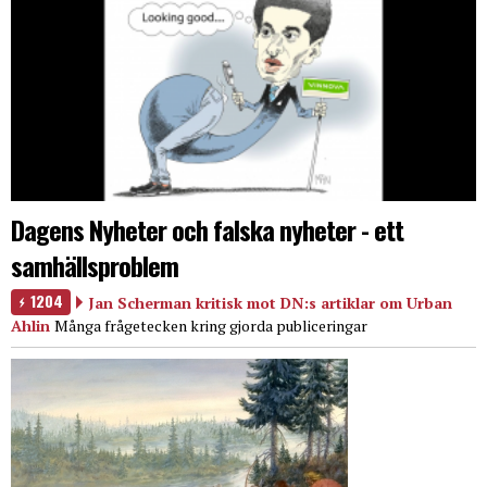
Dagens Nyheter och falska nyheter - ett
samhällsproblem
1204
Jan Scherman kritisk mot DN:s artiklar om Urban
Ahlin
Många frågetecken kring gjorda publiceringar