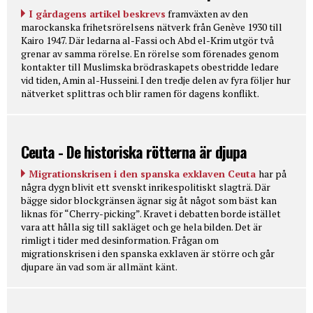
I gårdagens artikel beskrevs
framväxten av den
marockanska frihetsrörelsens nätverk från Genève 1930 till
Kairo 1947. Där ledarna al-Fassi och Abd el-Krim utgör två
grenar av samma rörelse. En rörelse som förenades genom
kontakter till Muslimska brödraskapets obestridde ledare
vid tiden, Amin al-Husseini. I den tredje delen av fyra följer hur
nätverket splittras och blir ramen för dagens konflikt.
Ceuta - De historiska rötterna är djupa
Migrationskrisen i den spanska exklaven Ceuta
har på
några dygn blivit ett svenskt inrikespolitiskt slagträ. Där
bägge sidor blockgränsen ägnar sig åt något som bäst kan
liknas för “Cherry-picking”. Kravet i debatten borde istället
vara att hålla sig till sakläget och ge hela bilden. Det är
rimligt i tider med desinformation. Frågan om
migrationskrisen i den spanska exklaven är större och går
djupare än vad som är allmänt känt.