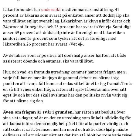
Läkarförbundet har
undersökt
medlemmarnas inställning. 41
procent av läkarna som svarat på enkäten anser att dödshjälp ska
vara tillåtet enligt svensk lag. Läkarkåren är kluven inför detta och
34 procent är negativa och 25 procent har svarat »Vet ej«. Samtidigt
anser 39 procent att dödshjälp inte är förenligt med läkaretiken
jämfört med 35 procent som tycker att det är förenligt med
läkaretiken. 26 procent har svarat »Vet ej«.
Av de läkare som är positiva till dödshjälp anser hälften att både
assisterat döende och eutanasi ska vara tillåtet.
Hur, och vad, en framtida utredning kommer hantera frågan men i
varje fall har en mer än tjugo år gammal debatt nu närmat sig
punkten att i varje fall kunna utredas vilket är ett steg framåt. Trots
en så till synes enkel fråga, rätten att själv få bestämma över sitt
eget liv och hur det skall avslutas har den politiska nivån värjt sig
för att närma sig den.
Även om frågan är svår i grunden
, hur rätten att besluta över
sina sista dagar, så är en det en utredning som är helt nödvändig för
att kunna införa denna möjlighet på ett för alla parter värdigt och
rättssäkert sätt. Gränsen mellan mord och aktiv dödshjälp måste
definieras på ett sådant sätt att det kan stå hlöjt bortom varje tvivel