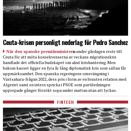
Ceuta-krisen personligt nederlag för Pedro Sanchez
När den spanske premiärminister
n
under gårdagen reste till
Ceuta för att möta konsekvenserna av veckans migrationskris
handlade det officiella budskapet om akut krishantering. Men
bakom kaoset ligger en fyra år lång diplomatisk kris som sällan får
uppmärksamhet. Den spanska regeringens omsvängning i
Västsahara-frågan 2022, dess pris i form av en brusten relation med
Algeriet samt en intern spricka i PSOE som partiledningen
upprepade gånger försökt sopa under mattan utan att lyckas.
FINTECH