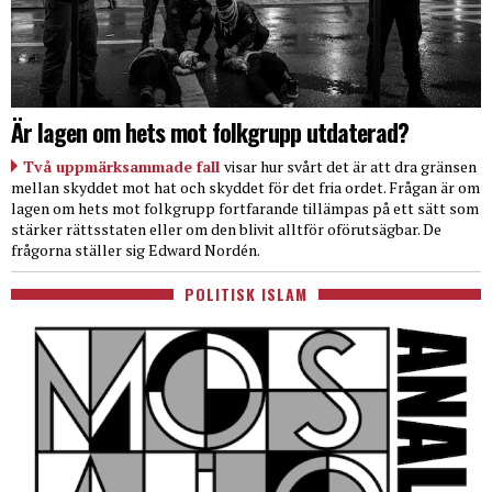
Är lagen om hets mot folkgrupp utdaterad?
Två uppmärksammade fall
visar hur svårt det är att dra gränsen
mellan skyddet mot hat och skyddet för det fria ordet. Frågan är om
lagen om hets mot folkgrupp fortfarande tillämpas på ett sätt som
stärker rättsstaten eller om den blivit alltför oförutsägbar. De
frågorna ställer sig Edward Nordén.
POLITISK ISLAM