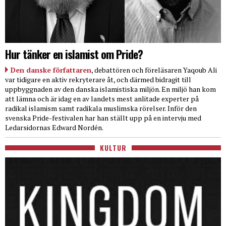
Hur tänker en islamist om Pride?
Den danske författaren
, debattören och föreläsaren Yaqoub Ali
var tidigare en aktiv rekryterare åt, och därmed bidragit till
uppbyggnaden av den danska islamistiska miljön. En miljö han kom
att lämna och är idag en av landets mest anlitade experter på
radikal islamism samt radikala muslimska rörelser. Inför den
svenska Pride-festivalen har han ställt upp på en intervju med
Ledarsidornas Edward Nordén.
KULTUR