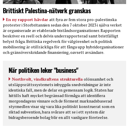
Brittiskt Palestina-nätverk granskas
En ny rapport hävdar
att fyra av fem stora pro-palestinska
protester i Storbritannien sedan den 7 oktober 2023 i själva verket
är organiserade av etablerade biståndsorganisationer. Rapporten
beskriver en reell och delvis underrapporterad samt bristfälligt
belyst fråga. Brittiska regelverk för välgörenhet och politisk
mobilisering är otillräckliga för att fånga upp hybridorganisationer
och gränsöverskridande finansiering, oavsett avsändare.
När politiken leker "business"
Northvolt, vindkraftens strukturella
olönsamhet och
utsläppsrättssystemets inbyggda snedvridningar är inte
identiska fall, men de delar en gemensam logik. Staten har
hittills haft mycket begränsad förmåga att identifiera
morgondagens vinnare och de förment marknadsbaserad
styrmedlen visar sig vara lika politiskt konstruerat som en
riktad subvention, bara svårare att se i ett system där
bidragsberoende bolag blir en allt vanligare företeelse.