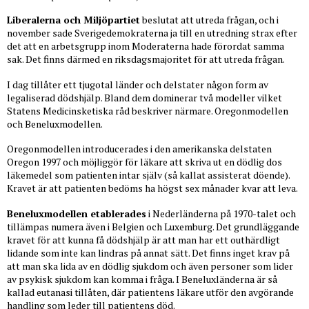
Liberalerna och Miljöpartiet
beslutat att utreda frågan, och i
november sade Sverigedemokraterna ja till en utredning strax efter
det att en arbetsgrupp inom Moderaterna hade förordat samma
sak. Det finns därmed en riksdagsmajoritet för att utreda frågan.
I dag tillåter ett tjugotal länder och delstater någon form av
legaliserad dödshjälp. Bland dem dominerar två modeller vilket
Statens Medicinsketiska råd beskriver närmare. Oregonmodellen
och Beneluxmodellen.
Oregonmodellen introducerades i den amerikanska delstaten
Oregon 1997 och möjliggör för läkare att skriva ut en dödlig dos
läkemedel som patienten intar själv (så kallat assisterat döende).
Kravet är att patienten bedöms ha högst sex månader kvar att leva.
Beneluxmodellen etablerades
i Nederländerna på 1970-talet och
tillämpas numera även i Belgien och Luxemburg. Det grundläggande
kravet för att kunna få dödshjälp är att man har ett outhärdligt
lidande som inte kan lindras på annat sätt. Det finns inget krav på
att man ska lida av en dödlig sjukdom och även personer som lider
av psykisk sjukdom kan komma i fråga. I Beneluxländerna är så
kallad eutanasi tillåten, där patientens läkare utför den avgörande
handling som leder till patientens död.