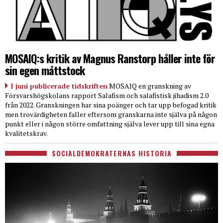
MOSAIQ:s kritik av Magnus Ranstorp håller inte för
sin egen måttstock
I juni publicerade tidskriften
MOSAIQ en granskning av
Försvarshögskolans rapport Salafism och salafistisk jihadism 2.0
från 2022. Granskningen har sina poänger och tar upp befogad kritik
men trovärdigheten faller eftersom granskarna inte själva på någon
punkt eller i någon större omfattning själva lever upp till sina egna
kvalitetskrav.
SOCIALDEMOKRATERNAS HISTORIA