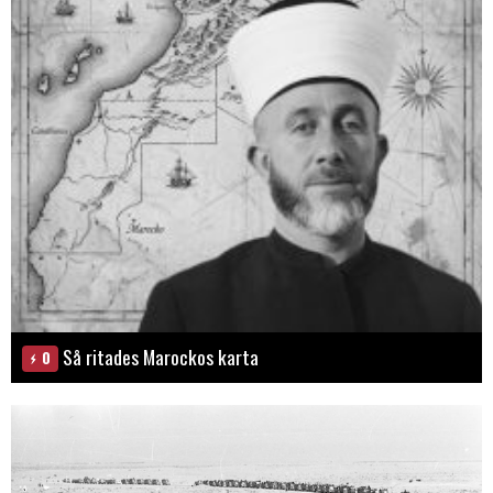
Så ritades Marockos karta
0