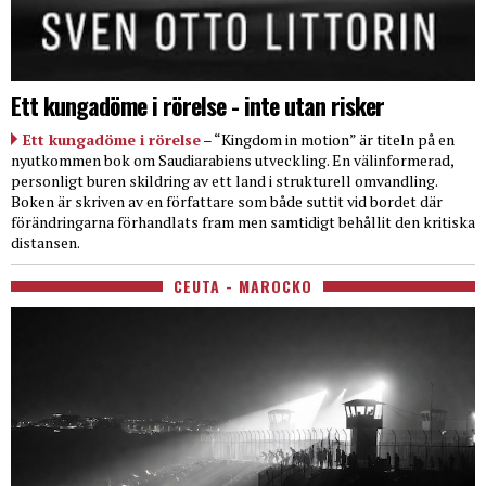
Ett kungadöme i rörelse - inte utan risker
Ett kungadöme i rörelse
– “Kingdom in motion” är titeln på en
nyutkommen bok om Saudiarabiens utveckling. En välinformerad,
personligt buren skildring av ett land i strukturell omvandling.
Boken är skriven av en författare som både suttit vid bordet där
förändringarna förhandlats fram men samtidigt behållit den kritiska
distansen.
CEUTA - MAROCKO