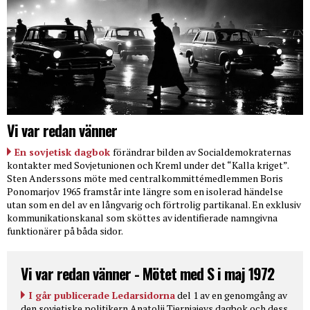
Vi var redan vänner
En sovjetisk dagbok
förändrar bilden av Socialdemokraternas
kontakter med Sovjetunionen och Kreml under det “Kalla kriget”.
Sten Anderssons möte med centralkommittémedlemmen Boris
Ponomarjov 1965 framstår inte längre som en isolerad händelse
utan som en del av en långvarig och förtrolig partikanal. En exklusiv
kommunikationskanal som sköttes av identifierade namngivna
funktionärer på båda sidor.
Vi var redan vänner - Mötet med S i maj 1972
I går publicerade Ledarsidorna
del 1 av en genomgång av
den sovjetiske politikern Anatolij Tjernjajevs dagbok och dess