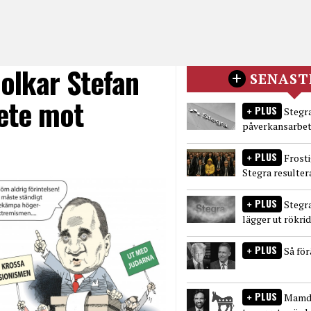
olkar Stefan
SENAST
bete mot
PLUS
Stegra
påverkansarbet
PLUS
Frost
Stegra resulter
PLUS
Stegr
lägger ut rökri
PLUS
Så fö
PLUS
Mamda