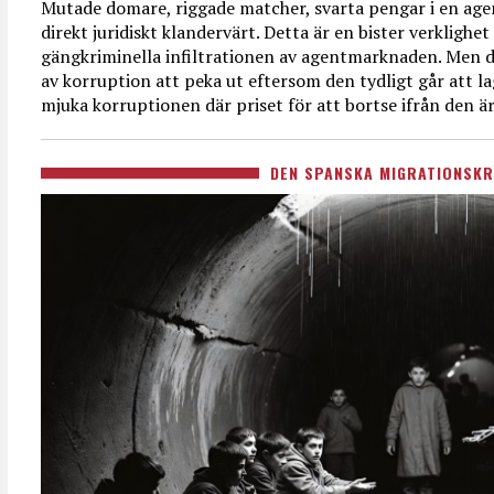
Mutade domare, riggade matcher, svarta pengar i en age
direkt juridiskt klandervärt. Detta är en bister verkligh
gängkriminella infiltrationen av agentmarknaden. Men d
av korruption att peka ut eftersom den tydligt går att l
mjuka korruptionen där priset för att bortse ifrån den är
DEN SPANSKA MIGRATIONSKR