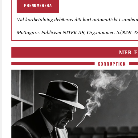
PRENUMERERA
Vid kortbetalning debiteras ditt kort automatiskt i samba
Mottagare: Publicism NITEK AB, Org.nummer: 559059-423
MER F
KORRUPTION