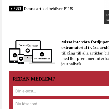
PLUS
Denna artikel behöver PLUS
S
s
Missa inte våra fördjupa
extramaterial i våra avsl
tillgång till alla artiklar, 
med fler prenumeranter ka
journalistik.
REDAN MEDLEM?