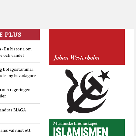
E PLUS
 - En historia om
e och vandel
ig bolagsstämma i
ade i ny huvudägare
a och regeringen
dåer
rändras MAGA
nis valvinst ett