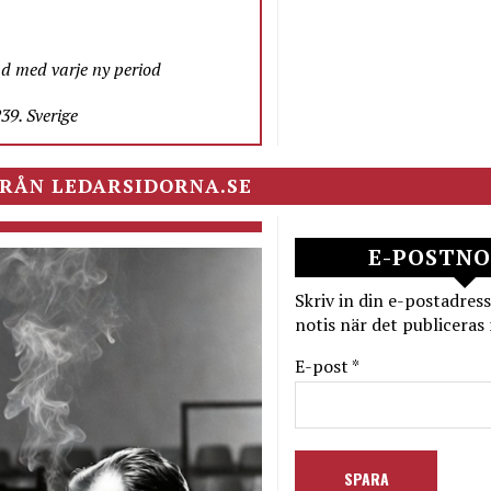
nd med varje ny period
9. Sverige
RÅN LEDARSIDORNA.SE
E-POSTNO
Skriv in din e-postadress
notis när det publiceras 
E-post *