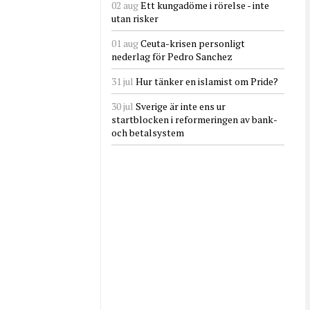
02 aug
Ett kungadöme i rörelse - inte
utan risker
01 aug
Ceuta-krisen personligt
nederlag för Pedro Sanchez
31 jul
Hur tänker en islamist om Pride?
30 jul
Sverige är inte ens ur
startblocken i reformeringen av bank-
och betalsystem