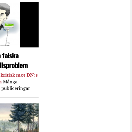
 falska
llsproblem
kritisk mot DN:s
in
Många
 publiceringar