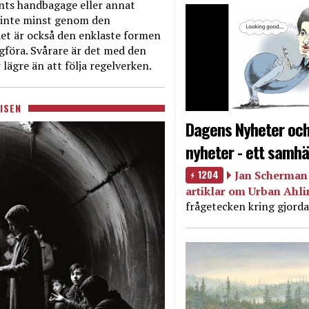
nts handbagage eller annat
et inte minst genom den
et är också den enklaste formen
agföra. Svårare är det med den
 lägre än att följa regelverken.
ISEN
Dagens Nyheter och
nyheter - ett samhä
1204
Jan Scherman 
artiklar om Urban Ahl
frågetecken kring gjorda