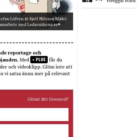
tveeggat svärd
tefan Löfven. © Kjell Nilsson Mäki i
amarbete med Ledarsidorna.se®
nde reportage och
PLUS
öjanden.
Med
får du
bilder och videoklipp. Glöm inte att
n vi satsa ännu mer på relevant
Glömt ditt lösenord?