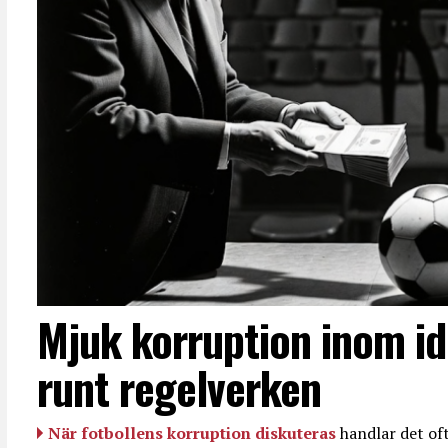
Mjuk korruption inom id
runt regelverken
När fotbollens korruption diskuteras
handlar det oft