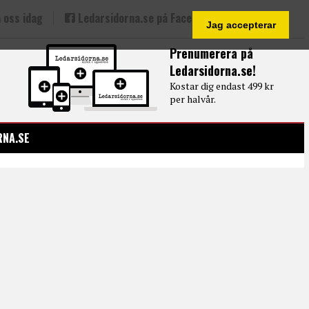
 oss idag
Ledarsidorna.se på Facebook
Jag accepterar
Prenumerera på
Ledarsidorna.se!
Kostar dig endast 499 kr
per halvår.
RNA.SE