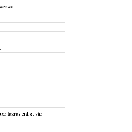
LÖSENORD
2
er lagras enligt vår