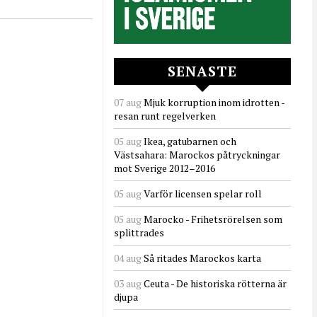
SENASTE
07 aug
Mjuk korruption inom idrotten -
resan runt regelverken
05 aug
Ikea, gatubarnen och
Västsahara: Marockos påtryckningar
mot Sverige 2012–2016
05 aug
Varför licensen spelar roll
05 aug
Marocko - Frihetsrörelsen som
splittrades
04 aug
Så ritades Marockos karta
03 aug
Ceuta - De historiska rötterna är
djupa