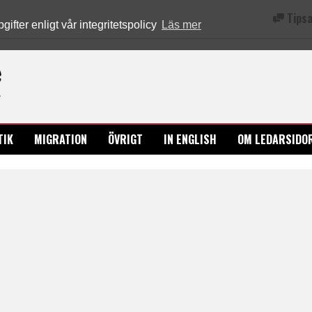
Tipsa
fter enligt vår integritetspolicy
Läs mer
Ledarsidorna.se
TIK
MIGRATION
ÖVRIGT
IN ENGLISH
OM LEDARSIDO