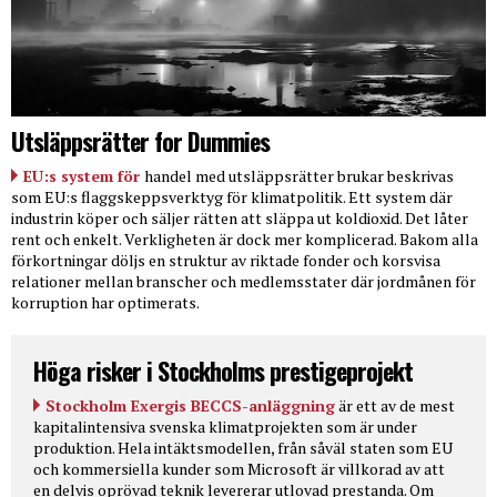
Utsläppsrätter for Dummies
EU:s system för
handel med utsläppsrätter brukar beskrivas
som EU:s flaggskeppsverktyg för klimatpolitik. Ett system där
industrin köper och säljer rätten att släppa ut koldioxid. Det låter
rent och enkelt. Verkligheten är dock mer komplicerad. Bakom alla
förkortningar döljs en struktur av riktade fonder och korsvisa
relationer mellan branscher och medlemsstater där jordmånen för
korruption har optimerats.
Höga risker i Stockholms prestigeprojekt
Stockholm Exergis BECCS-anläggning
är ett av de mest
kapitalintensiva svenska klimatprojekten som är under
produktion. Hela intäktsmodellen, från såväl staten som EU
och kommersiella kunder som Microsoft är villkorad av att
en delvis oprövad teknik levererar utlovad prestanda. Om