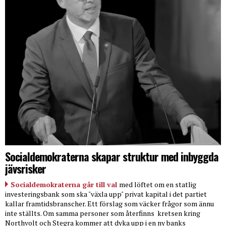
Socialdemokraterna skapar struktur med inbyggda
jävsrisker
Socialdemokraterna går till val
med löftet om en statlig
investeringsbank som ska "växla upp" privat kapital i det partiet
kallar framtidsbranscher. Ett förslag som väcker frågor som ännu
inte ställts. Om samma personer som återfinns
kretsen kring
Northvolt och Stegra kommer att dyka upp i en ny banks