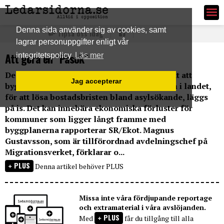
Ledarsidorna.se
Denna sida använder sig av cookies, samt
Tipsa oss idag
lagrar personuppgifter enligt vår
Att göra en “Pasok”
integritetspolicy
Läs mer
De modulhus som Migrationsverket planerat att
Jag accepterar
bygga, tillsammans med kommuner runt om i landet,
för att lösa bostadsbristen bland asylsökande, läggs
på is. Det kan innebära ekonomiska förluster för
kommuner som ligger långt framme med
byggplanerna rapporterar SR/Ekot. Magnus
Gustavsson, som är tillförordnad avdelningschef på
Migrationsverket, förklarar o...
PLUS
Denna artikel behöver PLUS
Missa inte våra fördjupande reportage
och extramaterial i våra avslöjanden.
PLUS
Med
får du tillgång till alla