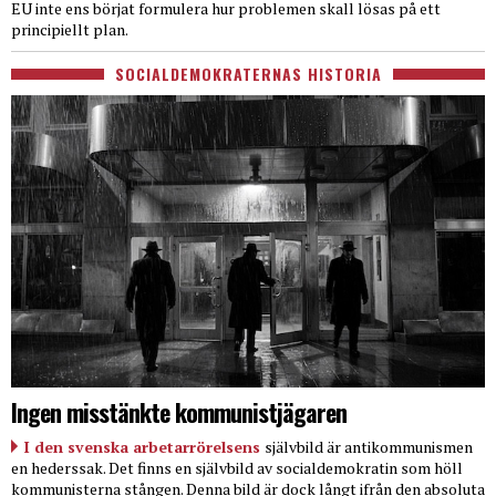
EU inte ens börjat formulera hur problemen skall lösas på ett
principiellt plan.
SOCIALDEMOKRATERNAS HISTORIA
Ingen misstänkte kommunistjägaren
I den svenska arbetarrörelsens
självbild är antikommunismen
en hederssak. Det finns en självbild av socialdemokratin som höll
kommunisterna stången. Denna bild är dock långt ifrån den absoluta