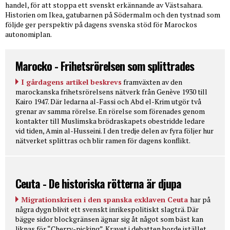
handel, för att stoppa ett svenskt erkännande av Västsahara.
Historien om Ikea, gatubarnen på Södermalm och den tystnad som
följde ger perspektiv på dagens svenska stöd för Marockos
autonomiplan.
Marocko - Frihetsrörelsen som splittrades
I gårdagens artikel beskrevs
framväxten av den
marockanska frihetsrörelsens nätverk från Genève 1930 till
Kairo 1947. Där ledarna al-Fassi och Abd el-Krim utgör två
grenar av samma rörelse. En rörelse som förenades genom
kontakter till Muslimska brödraskapets obestridde ledare
vid tiden, Amin al-Husseini. I den tredje delen av fyra följer hur
nätverket splittras och blir ramen för dagens konflikt.
Ceuta - De historiska rötterna är djupa
Migrationskrisen i den spanska exklaven Ceuta
har på
några dygn blivit ett svenskt inrikespolitiskt slagträ. Där
bägge sidor blockgränsen ägnar sig åt något som bäst kan
liknas för “Cherry-picking”. Kravet i debatten borde istället