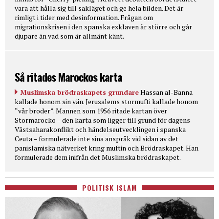
vara att hålla sig till sakläget och ge hela bilden. Det är
rimligt i tider med desinformation. Frågan om
migrationskrisen i den spanska exklaven är större och går
djupare än vad som är allmänt känt.
Så ritades Marockos karta
Muslimska brödraskapets grundare
Hassan al-Banna
kallade honom sin vän. Jerusalems stormufti kallade honom
“vår broder”. Mannen som 1956 ritade kartan över
Stormarocko – den karta som ligger till grund för dagens
Västsaharakonflikt och händelseutvecklingen i spanska
Ceuta – formulerade inte sina anspråk vid sidan av det
panislamiska nätverket kring muftin och Brödraskapet. Han
formulerade dem inifrån det Muslimska brödraskapet.
POLITISK ISLAM