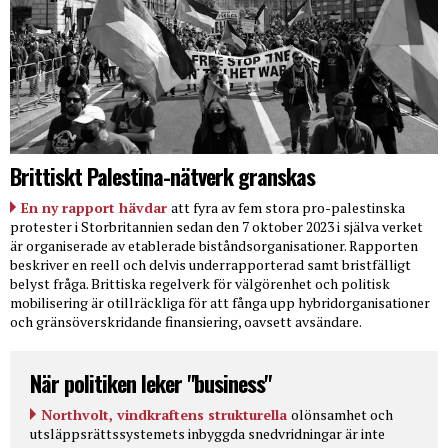
Brittiskt Palestina-nätverk granskas
En ny rapport hävdar
att fyra av fem stora pro-palestinska
protester i Storbritannien sedan den 7 oktober 2023 i själva verket
är organiserade av etablerade biståndsorganisationer. Rapporten
beskriver en reell och delvis underrapporterad samt bristfälligt
belyst fråga. Brittiska regelverk för välgörenhet och politisk
mobilisering är otillräckliga för att fånga upp hybridorganisationer
och gränsöverskridande finansiering, oavsett avsändare.
När politiken leker "business"
Northvolt, vindkraftens strukturella
olönsamhet och
utsläppsrättssystemets inbyggda snedvridningar är inte