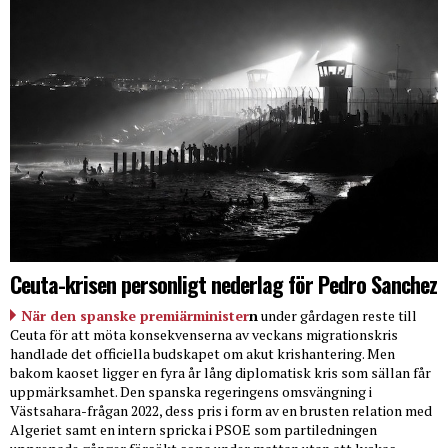
Ceuta-krisen personligt nederlag för Pedro Sanchez
När den spanske premiärminister
n
under gårdagen reste till
Ceuta för att möta konsekvenserna av veckans migrationskris
handlade det officiella budskapet om akut krishantering. Men
bakom kaoset ligger en fyra år lång diplomatisk kris som sällan får
uppmärksamhet. Den spanska regeringens omsvängning i
Västsahara-frågan 2022, dess pris i form av en brusten relation med
Algeriet samt en intern spricka i PSOE som partiledningen