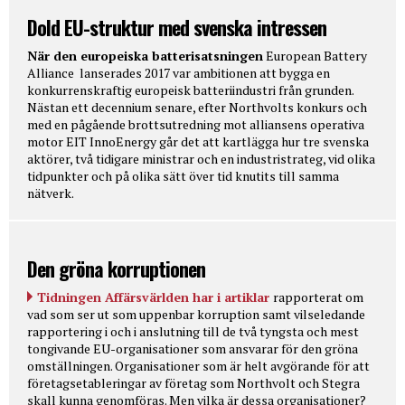
Dold EU-struktur med svenska intressen
När den europeiska batterisatsningen
European Battery
Alliance lanserades 2017 var ambitionen att bygga en
konkurrenskraftig europeisk batteriindustri från grunden.
Nästan ett decennium senare, efter Northvolts konkurs och
med en pågående brottsutredning mot alliansens operativa
motor EIT InnoEnergy går det att kartlägga hur tre svenska
aktörer, två tidigare ministrar och en industristrateg, vid olika
tidpunkter och på olika sätt över tid knutits till samma
nätverk.
Den gröna korruptionen
Tidningen Affärsvärlden har i artiklar
rapporterat om
vad som ser ut som uppenbar korruption samt vilseledande
rapportering i och i anslutning till de två tyngsta och mest
tongivande EU-organisationer som ansvarar för den gröna
omställningen. Organisationer som är helt avgörande för att
företagsetableringar av företag som Northvolt och Stegra
skall kunna genomföras. Men vilka är dessa organisationer?