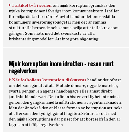
I artikel två i serien
om mjuk korruption granskas den
mjuka korruptionen i Sverige inom kommunsektorn. Istället
för miljardintäkter från TV-avtal handlar det om enskilda
kommuners investeringsbudgetar men det är samma
strukturella beroende och samma ovilja att ställa krav som
går igen. Som möts med det svenskaste av alla
krishanteringsmodeller: Att inte göra någonting.
Mjuk korruption inom idrotten - resan runt
regelverken
När fotbollens korruption diskuteras
handlar det oftast
om det som går att åtala. Mutade domare, riggade matcher,
svarta pengar i en agents handbagage eller annat direkt
juridiskt klandervärt. Detta är en bister verklighet inte minst
genom den gängkriminella infiltrationen av agentmarknaden.
Men det är också den enklaste formen av korruption att peka
ut eftersom den tydligt går att lagföra. Svårare är det med
den mjuka korruptionen där priset för att bortse ifrån den är
lägre än att följa regelverken.