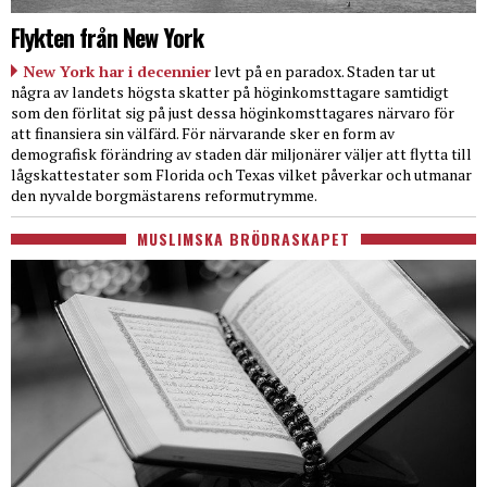
Flykten från New York
New York har i decennier
levt på en paradox. Staden tar ut
några av landets högsta skatter på höginkomsttagare samtidigt
som den förlitat sig på just dessa höginkomsttagares närvaro för
att finansiera sin välfärd. För närvarande sker en form av
demografisk förändring av staden där miljonärer väljer att flytta till
lågskattestater som Florida och Texas vilket påverkar och utmanar
den nyvalde borgmästarens reformutrymme.
MUSLIMSKA BRÖDRASKAPET