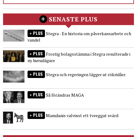
SENASTE PLUS
PLUS
Stegra - En historia om påverkansarbete och
vandel
PLUS
Frostig bolagsstämma i Stegra resulterade i
ny huvudägare
PLUS
Stegra och regeringen lägger ut rökridåer
PLUS
Så förändras MAGA
PLUS
Mamdanis valvinst ett tveeggat svärd