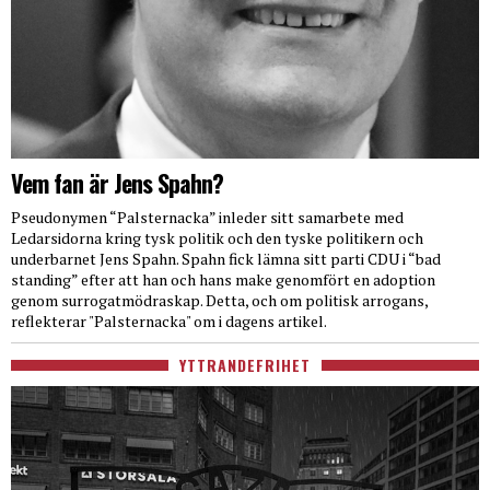
Vem fan är Jens Spahn?
Pseudonymen “Palsternacka” inleder sitt samarbete med
Ledarsidorna kring tysk politik och den tyske politikern och
underbarnet Jens Spahn. Spahn fick lämna sitt parti CDU i “bad
standing” efter att han och hans make genomfört en adoption
genom surrogatmödraskap. Detta, och om politisk arrogans,
reflekterar "Palsternacka" om i dagens artikel.
YTTRANDEFRIHET