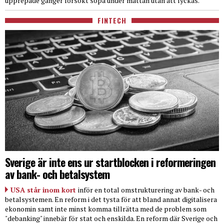
upprepade gånger försökt sopa under mattan utan att lyckas.
FINTECH
Sverige är inte ens ur startblocken i reformeringen
av bank- och betalsystem
USA står inom kort
inför en total omstrukturering av bank- och
betalsystemen. En reform i det tysta för att bland annat digitalisera
ekonomin samt inte minst komma tillrätta med de problem som
"debanking" innebär för stat och enskilda. En reform där Sverige och