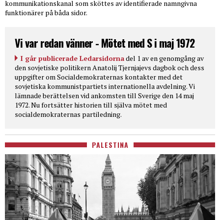
kommunikationskanal som sköttes av identifierade namngivna
funktionärer på båda sidor.
Vi var redan vänner - Mötet med S i maj 1972
I går publicerade Ledarsidorna
del 1 av en genomgång av
den sovjetiske politikern Anatolij Tjernjajevs dagbok och dess
uppgifter om Socialdemokraternas kontakter med det
sovjetiska kommunistpartiets internationella avdelning. Vi
lämnade berättelsen vid ankomsten till Sverige den 14 maj
1972. Nu fortsätter historien till själva mötet med
socialdemokraternas partiledning.
PALESTINA