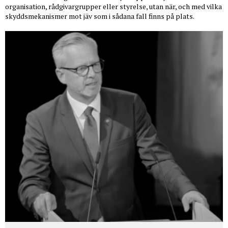
organisation, rådgivargrupper eller styrelse, utan när, och med vilka
skyddsmekanismer mot jäv som i sådana fall finns på plats.