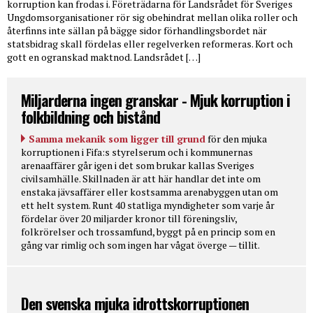
korruption kan frodas i. Företrädarna för Landsrådet för Sveriges
Ungdomsorganisationer rör sig obehindrat mellan olika roller och
återfinns inte sällan på bägge sidor förhandlingsbordet när
statsbidrag skall fördelas eller regelverken reformeras. Kort och
gott en ogranskad maktnod. Landsrådet […]
Miljarderna ingen granskar - Mjuk korruption i
folkbildning och bistånd
Samma mekanik som ligger till grund
för den mjuka
korruptionen i Fifa:s styrelserum och i kommunernas
arenaaffärer går igen i det som brukar kallas Sveriges
civilsamhälle. Skillnaden är att här handlar det inte om
enstaka jävsaffärer eller kostsamma arenabyggen utan om
ett helt system. Runt 40 statliga myndigheter som varje år
fördelar över 20 miljarder kronor till föreningsliv,
folkrörelser och trossamfund, byggt på en princip som en
gång var rimlig och som ingen har vågat överge — tillit.
Den svenska mjuka idrottskorruptionen