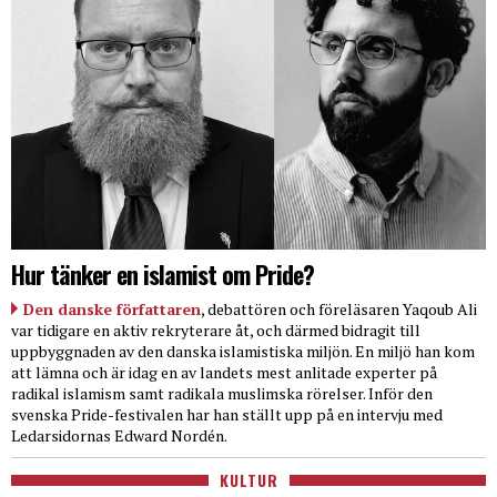
Hur tänker en islamist om Pride?
Den danske författaren
, debattören och föreläsaren Yaqoub Ali
var tidigare en aktiv rekryterare åt, och därmed bidragit till
uppbyggnaden av den danska islamistiska miljön. En miljö han kom
att lämna och är idag en av landets mest anlitade experter på
radikal islamism samt radikala muslimska rörelser. Inför den
svenska Pride-festivalen har han ställt upp på en intervju med
Ledarsidornas Edward Nordén.
KULTUR