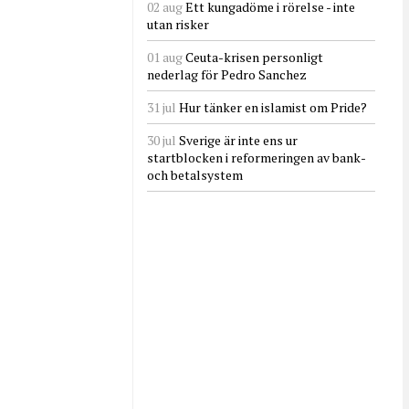
02 aug
Ett kungadöme i rörelse - inte
utan risker
01 aug
Ceuta-krisen personligt
nederlag för Pedro Sanchez
31 jul
Hur tänker en islamist om Pride?
30 jul
Sverige är inte ens ur
startblocken i reformeringen av bank-
och betalsystem