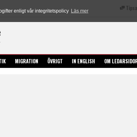
Tipsa
fter enligt vår integritetspolicy
Läs mer
Ledarsidorna.se
TIK
MIGRATION
ÖVRIGT
IN ENGLISH
OM LEDARSIDO