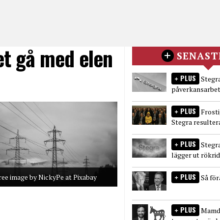
et gå med elen
SENAST
PLUS
Stegra
påverkansarbet
PLUS
Frost
Stegra resulter
PLUS
Stegr
lägger ut rökri
PLUS
ree image by NickyPe at Pixabay
Så fö
PLUS
Mamda