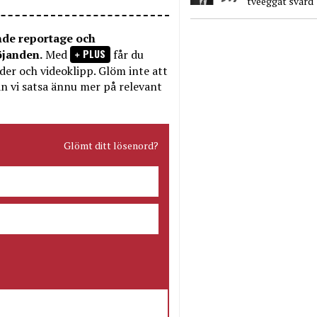
tveeggat svärd
nde reportage och
PLUS
öjanden.
Med
får du
bilder och videoklipp. Glöm inte att
n vi satsa ännu mer på relevant
Glömt ditt lösenord?