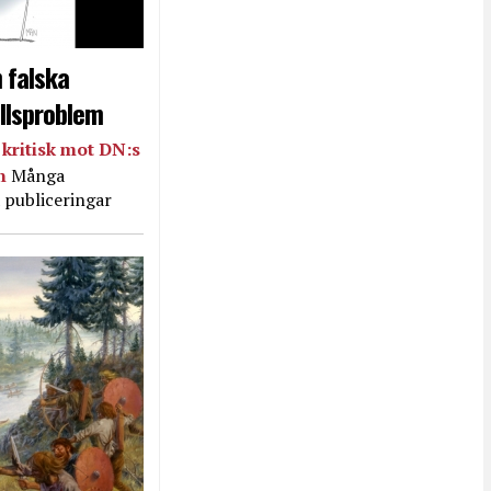
 falska
llsproblem
kritisk mot DN:s
in
Många
 publiceringar