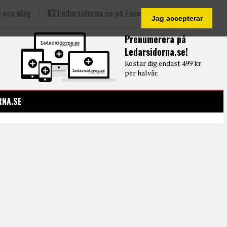
 oss idag
Ledarsidorna.se på Facebook
Jag accepterar
Prenumerera på
Ledarsidorna.se!
Kostar dig endast 499 kr
per halvår.
RNA.SE