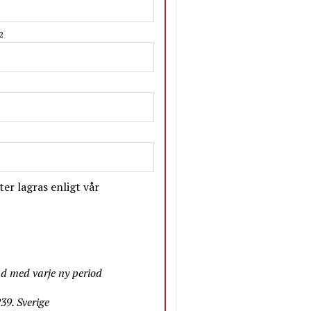
2
er lagras enligt vår
nd med varje ny period
9. Sverige