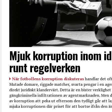
Mjuk korruption inom id
runt regelverken
När fotbollens korruption diskuteras
handlar det oft
Mutade domare, riggade matcher, svarta pengar i en age
direkt juridiskt klandervärt. Detta är en bister verkligh
gängkriminella infiltrationen av agentmarknaden. Men d
av korruption att peka ut eftersom den tydligt går att l
mjuka korruptionen där priset för att bortse ifrån den är