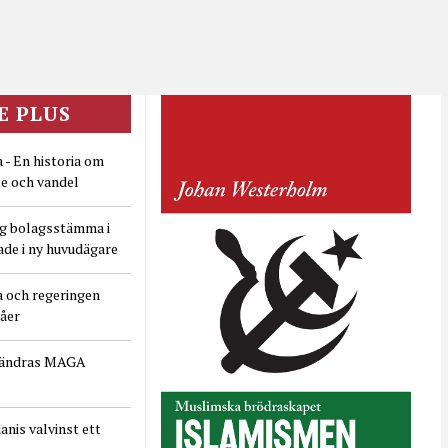
E PLUS
 - En historia om
e och vandel
ig bolagsstämma i
ade i ny huvudägare
a och regeringen
dåer
rändras MAGA
nis valvinst ett