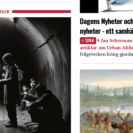
ISEN
Dagens Nyheter och
nyheter - ett samhä
1204
Jan Scherman 
artiklar om Urban Ahl
frågetecken kring gjorda