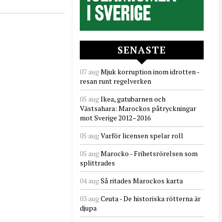
SENASTE
07 aug
Mjuk korruption inom idrotten -
resan runt regelverken
05 aug
Ikea, gatubarnen och
Västsahara: Marockos påtryckningar
mot Sverige 2012–2016
05 aug
Varför licensen spelar roll
05 aug
Marocko - Frihetsrörelsen som
splittrades
04 aug
Så ritades Marockos karta
03 aug
Ceuta - De historiska rötterna är
djupa