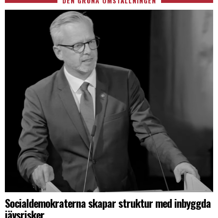
DEN GRÖNA OMSTÄLLNINGEN
Socialdemokraterna skapar struktur med inbyggda
jävsrisker