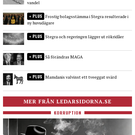
vandel
PLUS
Frostig bolagsstämma i Stegra resulterade i
ny huvudägare
PLUS
Stegra och regeringen lägger ut rökridåer
PLUS
Så förändras MAGA
PLUS
Mamdanis valvinst ett tveeggat svärd
MER FRÅN LEDARSIDORNA.SE
KORRUPTION