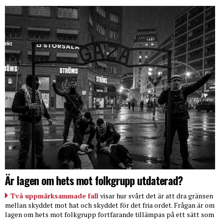
Är lagen om hets mot folkgrupp utdaterad?
Två uppmärksammade fall
visar hur svårt det är att dra gränsen
mellan skyddet mot hat och skyddet för det fria ordet. Frågan är om
lagen om hets mot folkgrupp fortfarande tillämpas på ett sätt som