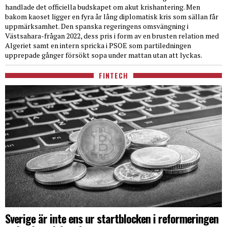
handlade det officiella budskapet om akut krishantering. Men
bakom kaoset ligger en fyra år lång diplomatisk kris som sällan får
uppmärksamhet. Den spanska regeringens omsvängning i
Västsahara-frågan 2022, dess pris i form av en brusten relation med
Algeriet samt en intern spricka i PSOE som partiledningen
upprepade gånger försökt sopa under mattan utan att lyckas.
FINTECH
Sverige är inte ens ur startblocken i reformeringen