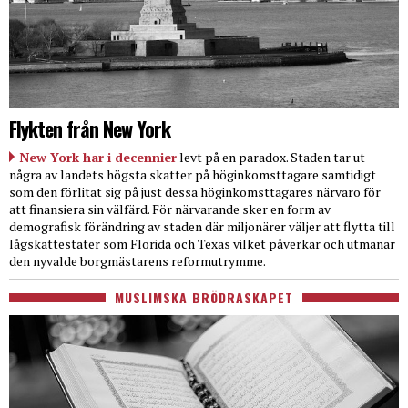
Flykten från New York
New York har i decennier
levt på en paradox. Staden tar ut
några av landets högsta skatter på höginkomsttagare samtidigt
som den förlitat sig på just dessa höginkomsttagares närvaro för
att finansiera sin välfärd. För närvarande sker en form av
demografisk förändring av staden där miljonärer väljer att flytta till
lågskattestater som Florida och Texas vilket påverkar och utmanar
den nyvalde borgmästarens reformutrymme.
MUSLIMSKA BRÖDRASKAPET