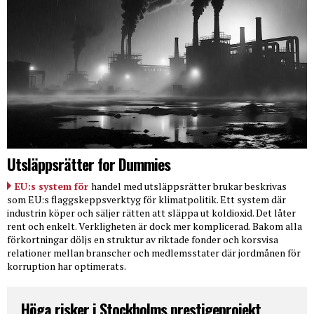
Utsläppsrätter for Dummies
EU:s system för
handel med utsläppsrätter brukar beskrivas
som EU:s flaggskeppsverktyg för klimatpolitik. Ett system där
industrin köper och säljer rätten att släppa ut koldioxid. Det låter
rent och enkelt. Verkligheten är dock mer komplicerad. Bakom alla
förkortningar döljs en struktur av riktade fonder och korsvisa
relationer mellan branscher och medlemsstater där jordmånen för
korruption har optimerats.
Höga risker i Stockholms prestigeprojekt