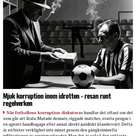
Mjuk korruption inom idrotten - resan runt
regelverken
När fotbollens korruption diskuteras
handlar det oftast om det
som går att åtala. Mutade domare, riggade matcher, svarta pengar i
en agents handbagage eller annat direkt juridiskt klandervärt. Detta
är en bister verklighet inte minst genom den gängkriminella
infiltrationen av agentmarknaden. Men det är också den enklaste