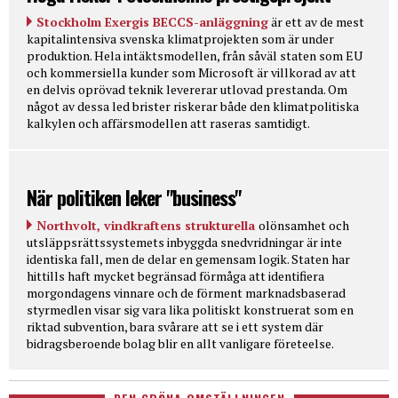
Stockholm Exergis BECCS-anläggning
är ett av de mest
kapitalintensiva svenska klimatprojekten som är under
produktion. Hela intäktsmodellen, från såväl staten som EU
och kommersiella kunder som Microsoft är villkorad av att
en delvis oprövad teknik levererar utlovad prestanda. Om
något av dessa led brister riskerar både den klimatpolitiska
kalkylen och affärsmodellen att raseras samtidigt.
När politiken leker "business"
Northvolt, vindkraftens strukturella
olönsamhet och
utsläppsrättssystemets inbyggda snedvridningar är inte
identiska fall, men de delar en gemensam logik. Staten har
hittills haft mycket begränsad förmåga att identifiera
morgondagens vinnare och de förment marknadsbaserad
styrmedlen visar sig vara lika politiskt konstruerat som en
riktad subvention, bara svårare att se i ett system där
bidragsberoende bolag blir en allt vanligare företeelse.