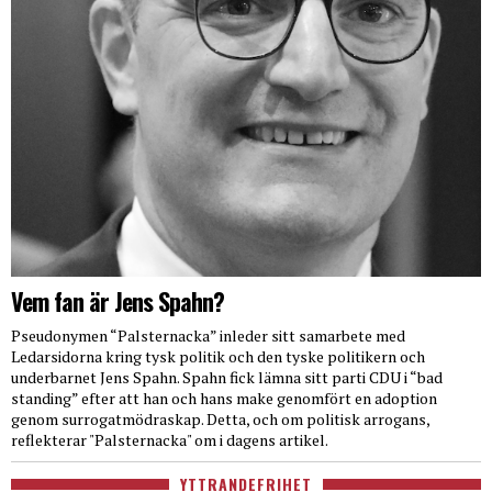
Vem fan är Jens Spahn?
Pseudonymen “Palsternacka” inleder sitt samarbete med
Ledarsidorna kring tysk politik och den tyske politikern och
underbarnet Jens Spahn. Spahn fick lämna sitt parti CDU i “bad
standing” efter att han och hans make genomfört en adoption
genom surrogatmödraskap. Detta, och om politisk arrogans,
reflekterar "Palsternacka" om i dagens artikel.
YTTRANDEFRIHET