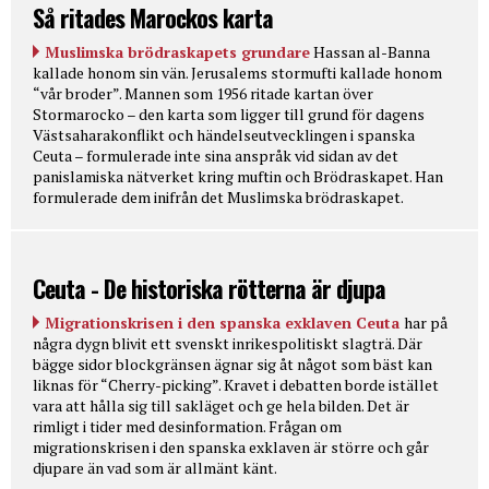
Så ritades Marockos karta
Muslimska brödraskapets grundare
Hassan al-Banna
kallade honom sin vän. Jerusalems stormufti kallade honom
“vår broder”. Mannen som 1956 ritade kartan över
Stormarocko – den karta som ligger till grund för dagens
Västsaharakonflikt och händelseutvecklingen i spanska
Ceuta – formulerade inte sina anspråk vid sidan av det
panislamiska nätverket kring muftin och Brödraskapet. Han
formulerade dem inifrån det Muslimska brödraskapet.
Ceuta - De historiska rötterna är djupa
Migrationskrisen i den spanska exklaven Ceuta
har på
några dygn blivit ett svenskt inrikespolitiskt slagträ. Där
bägge sidor blockgränsen ägnar sig åt något som bäst kan
liknas för “Cherry-picking”. Kravet i debatten borde istället
vara att hålla sig till sakläget och ge hela bilden. Det är
rimligt i tider med desinformation. Frågan om
migrationskrisen i den spanska exklaven är större och går
djupare än vad som är allmänt känt.