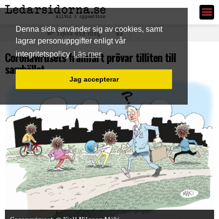
Ledarsidorna.se
Denna sida använder sig av cookies, samt
Tipsa oss idag
lagrar personuppgifter enligt vår
Coronavirusets framfart prövar tilliten till
integritetspolicy
Läs mer
samhället
Jag accepterar