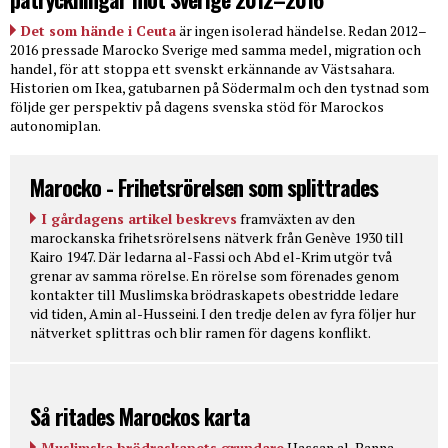
Det som hände i Ceuta
är ingen isolerad händelse. Redan 2012–
2016 pressade Marocko Sverige med samma medel, migration och
handel, för att stoppa ett svenskt erkännande av Västsahara.
Historien om Ikea, gatubarnen på Södermalm och den tystnad som
följde ger perspektiv på dagens svenska stöd för Marockos
autonomiplan.
Marocko - Frihetsrörelsen som splittrades
I gårdagens artikel beskrevs
framväxten av den
marockanska frihetsrörelsens nätverk från Genève 1930 till
Kairo 1947. Där ledarna al-Fassi och Abd el-Krim utgör två
grenar av samma rörelse. En rörelse som förenades genom
kontakter till Muslimska brödraskapets obestridde ledare
vid tiden, Amin al-Husseini. I den tredje delen av fyra följer hur
nätverket splittras och blir ramen för dagens konflikt.
Så ritades Marockos karta
Muslimska brödraskapets grundare
Hassan al-Banna