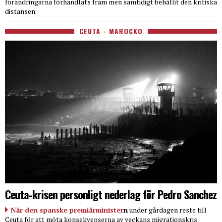
förändringarna förhandlats fram men samtidigt behållit den kritiska
distansen.
CEUTA - MAROCKO
Ceuta-krisen personligt nederlag för Pedro Sanchez
När den spanske premiärminister
n
under gårdagen reste till
Ceuta för att möta konsekvenserna av veckans migrationskris