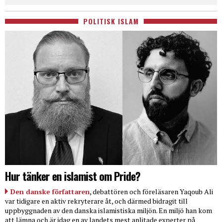
POLITISK ISLAM
Hur tänker en islamist om Pride?
Den danske författaren
, debattören och föreläsaren Yaqoub Ali
var tidigare en aktiv rekryterare åt, och därmed bidragit till
uppbyggnaden av den danska islamistiska miljön. En miljö han kom
att lämna och är idag en av landets mest anlitade experter på