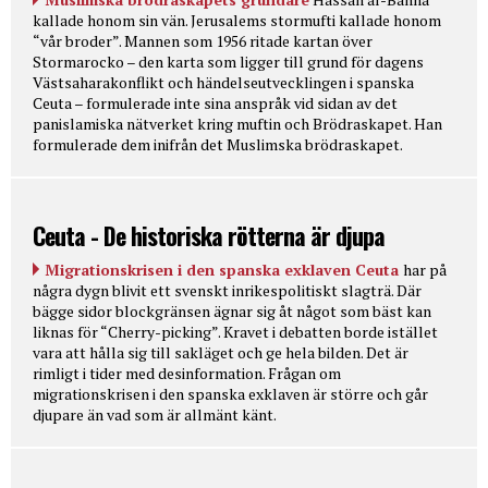
kallade honom sin vän. Jerusalems stormufti kallade honom
“vår broder”. Mannen som 1956 ritade kartan över
Stormarocko – den karta som ligger till grund för dagens
Västsaharakonflikt och händelseutvecklingen i spanska
Ceuta – formulerade inte sina anspråk vid sidan av det
panislamiska nätverket kring muftin och Brödraskapet. Han
formulerade dem inifrån det Muslimska brödraskapet.
Ceuta - De historiska rötterna är djupa
Migrationskrisen i den spanska exklaven Ceuta
har på
några dygn blivit ett svenskt inrikespolitiskt slagträ. Där
bägge sidor blockgränsen ägnar sig åt något som bäst kan
liknas för “Cherry-picking”. Kravet i debatten borde istället
vara att hålla sig till sakläget och ge hela bilden. Det är
rimligt i tider med desinformation. Frågan om
migrationskrisen i den spanska exklaven är större och går
djupare än vad som är allmänt känt.