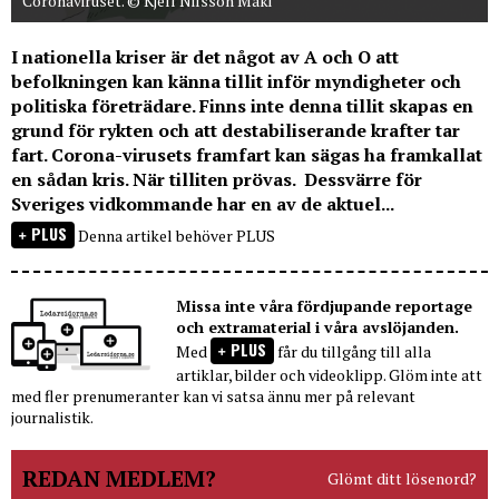
Coronaviruset. © Kjell Nilsson Mäki
I nationella kriser är det något av A och O att
befolkningen kan känna tillit inför myndigheter och
politiska företrädare. Finns inte denna tillit skapas en
grund för rykten och att destabiliserande krafter tar
fart. Corona-virusets framfart kan sägas ha framkallat
en sådan kris. När tilliten prövas. Dessvärre för
Sveriges vidkommande har en av de aktuel...
PLUS
Denna artikel behöver PLUS
Missa inte våra fördjupande reportage
och extramaterial i våra avslöjanden.
PLUS
Med
får du tillgång till alla
artiklar, bilder och videoklipp. Glöm inte att
med fler prenumeranter kan vi satsa ännu mer på relevant
journalistik.
REDAN MEDLEM?
Glömt ditt lösenord?