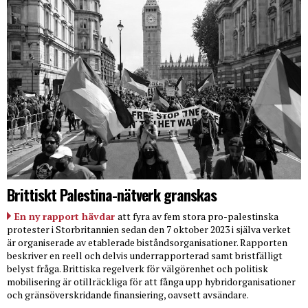
Brittiskt Palestina-nätverk granskas
En ny rapport hävdar
att fyra av fem stora pro-palestinska
protester i Storbritannien sedan den 7 oktober 2023 i själva verket
är organiserade av etablerade biståndsorganisationer. Rapporten
beskriver en reell och delvis underrapporterad samt bristfälligt
belyst fråga. Brittiska regelverk för välgörenhet och politisk
mobilisering är otillräckliga för att fånga upp hybridorganisationer
och gränsöverskridande finansiering, oavsett avsändare.