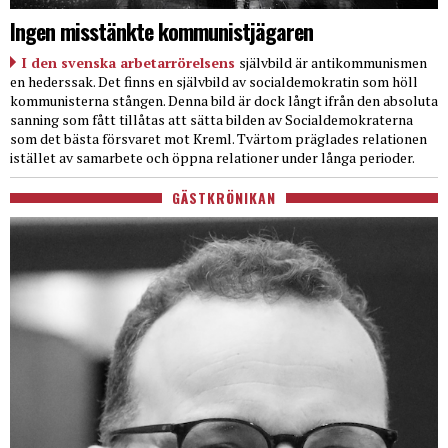
Ingen misstänkte kommunistjägaren
I den svenska arbetarrörelsens
självbild är antikommunismen
en hederssak. Det finns en självbild av socialdemokratin som höll
kommunisterna stången. Denna bild är dock långt ifrån den absoluta
sanning som fått tillåtas att sätta bilden av Socialdemokraterna
som det bästa försvaret mot Kreml. Tvärtom präglades relationen
istället av samarbete och öppna relationer under långa perioder.
GÄSTKRÖNIKAN