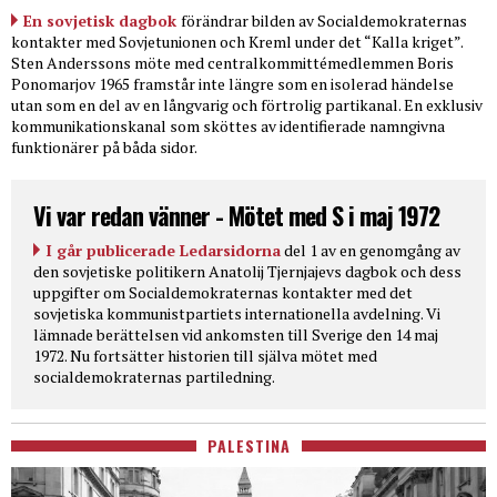
En sovjetisk dagbok
förändrar bilden av Socialdemokraternas
kontakter med Sovjetunionen och Kreml under det “Kalla kriget”.
Sten Anderssons möte med centralkommittémedlemmen Boris
Ponomarjov 1965 framstår inte längre som en isolerad händelse
utan som en del av en långvarig och förtrolig partikanal. En exklusiv
kommunikationskanal som sköttes av identifierade namngivna
funktionärer på båda sidor.
Vi var redan vänner - Mötet med S i maj 1972
I går publicerade Ledarsidorna
del 1 av en genomgång av
den sovjetiske politikern Anatolij Tjernjajevs dagbok och dess
uppgifter om Socialdemokraternas kontakter med det
sovjetiska kommunistpartiets internationella avdelning. Vi
lämnade berättelsen vid ankomsten till Sverige den 14 maj
1972. Nu fortsätter historien till själva mötet med
socialdemokraternas partiledning.
PALESTINA