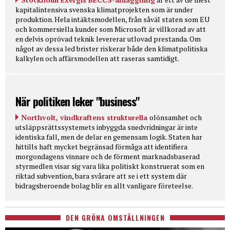
kapitalintensiva svenska klimatprojekten som är under
produktion. Hela intäktsmodellen, från såväl staten som EU
och kommersiella kunder som Microsoft är villkorad av att
en delvis oprövad teknik levererar utlovad prestanda. Om
något av dessa led brister riskerar både den klimatpolitiska
kalkylen och affärsmodellen att raseras samtidigt.
När politiken leker "business"
Northvolt, vindkraftens strukturella
olönsamhet och
utsläppsrättssystemets inbyggda snedvridningar är inte
identiska fall, men de delar en gemensam logik. Staten har
hittills haft mycket begränsad förmåga att identifiera
morgondagens vinnare och de förment marknadsbaserad
styrmedlen visar sig vara lika politiskt konstruerat som en
riktad subvention, bara svårare att se i ett system där
bidragsberoende bolag blir en allt vanligare företeelse.
DEN GRÖNA OMSTÄLLNINGEN