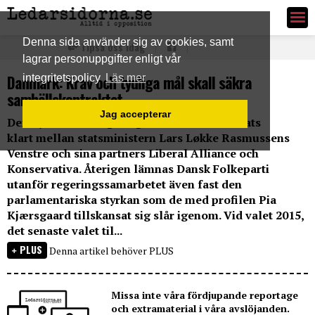
Ledarsidorna.se
Denna sida använder sig av cookies, samt
Tipsa oss idag
lagrar personuppgifter enligt vår
Danmark: Krav och tydliga mål skall säkra
integritetspolicy
Läs mer
samhällskontraktet
Jag accepterar
Den nya danska regeringen har nu förhandlats
klart mellan statsministern Lars Løkke Rasmussens
Venstre och sina partners Liberal Alliance och
Konservativa. Återigen lämnas Dansk Folkeparti
utanför regeringssamarbetet även fast den
parlamentariska styrkan som de med profilen Pia
Kjærsgaard tillskansat sig slår igenom. Vid valet 2015,
det senaste valet til...
PLUS
Denna artikel behöver PLUS
Missa inte våra fördjupande reportage
och extramaterial i våra avslöjanden.