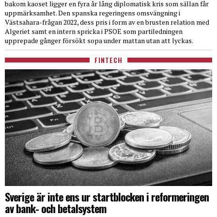
bakom kaoset ligger en fyra år lång diplomatisk kris som sällan får
uppmärksamhet. Den spanska regeringens omsvängning i
Västsahara-frågan 2022, dess pris i form av en brusten relation med
Algeriet samt en intern spricka i PSOE som partiledningen
upprepade gånger försökt sopa under mattan utan att lyckas.
FINTECH
Sverige är inte ens ur startblocken i reformeringen
av bank- och betalsystem