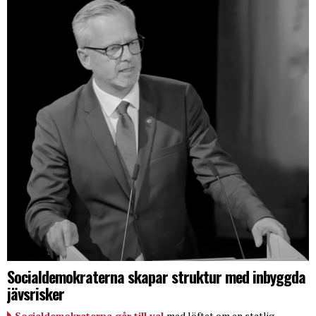
Socialdemokraterna skapar struktur med inbyggda
jävsrisker
Socialdemokraterna går till val
med löftet om en statlig