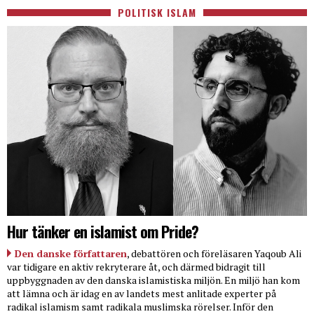
POLITISK ISLAM
Hur tänker en islamist om Pride?
Den danske författaren
, debattören och föreläsaren Yaqoub Ali
var tidigare en aktiv rekryterare åt, och därmed bidragit till
uppbyggnaden av den danska islamistiska miljön. En miljö han kom
att lämna och är idag en av landets mest anlitade experter på
radikal islamism samt radikala muslimska rörelser. Inför den