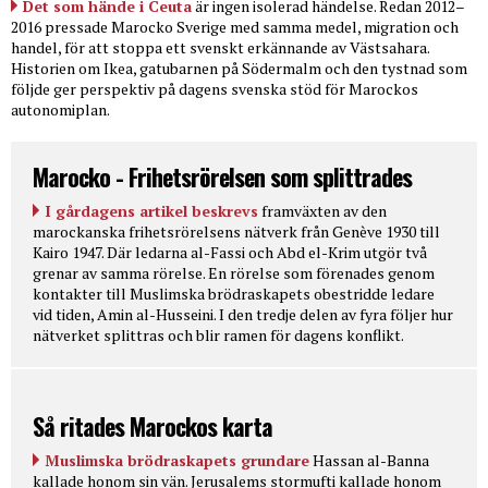
Det som hände i Ceuta
är ingen isolerad händelse. Redan 2012–
2016 pressade Marocko Sverige med samma medel, migration och
handel, för att stoppa ett svenskt erkännande av Västsahara.
Historien om Ikea, gatubarnen på Södermalm och den tystnad som
följde ger perspektiv på dagens svenska stöd för Marockos
autonomiplan.
Marocko - Frihetsrörelsen som splittrades
I gårdagens artikel beskrevs
framväxten av den
marockanska frihetsrörelsens nätverk från Genève 1930 till
Kairo 1947. Där ledarna al-Fassi och Abd el-Krim utgör två
grenar av samma rörelse. En rörelse som förenades genom
kontakter till Muslimska brödraskapets obestridde ledare
vid tiden, Amin al-Husseini. I den tredje delen av fyra följer hur
nätverket splittras och blir ramen för dagens konflikt.
Så ritades Marockos karta
Muslimska brödraskapets grundare
Hassan al-Banna
kallade honom sin vän. Jerusalems stormufti kallade honom