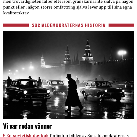
men trovärdigheten faller eftersom granskarna inte själva på någon
punkt eller i någon större omfattning själva lever upp till sina egna
kvalitetskrav.
SOCIALDEMOKRATERNAS HISTORIA
Vi var redan vänner
En sovjetisk dagbok
förändrar bilden av Socialdemokraternas