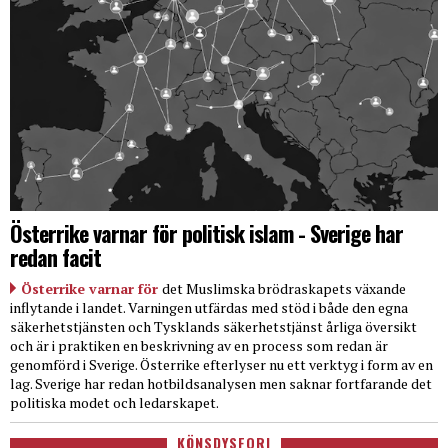
Österrike varnar för politisk islam - Sverige har
redan facit
Österrike varnar för
det Muslimska brödraskapets växande
inflytande i landet. Varningen utfärdas med stöd i både den egna
säkerhetstjänsten och Tysklands säkerhetstjänst årliga översikt
och är i praktiken en beskrivning av en process som redan är
genomförd i Sverige. Österrike efterlyser nu ett verktyg i form av en
lag. Sverige har redan hotbildsanalysen men saknar fortfarande det
politiska modet och ledarskapet.
KÖNSDYSFORI