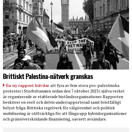
Brittiskt Palestina-nätverk granskas
En ny rapport hävdar
att fyra av fem stora pro-palestinska
protester i Storbritannien sedan den 7 oktober 2023 i själva verket
är organiserade av etablerade biståndsorganisationer. Rapporten
beskriver en reell och delvis underrapporterad samt bristfälligt
belyst fråga. Brittiska regelverk för välgörenhet och politisk
mobilisering är otillräckliga för att fånga upp hybridorganisationer
och gränsöverskridande finansiering, oavsett avsändare.