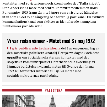
kontakter med Sovjetunionen och Kreml under det “Kalla kriget”.
Sten Anderssons möte med centralkommittémedlemmen Boris
Ponomarjov 1965 framstår inte längre som en isolerad händelse
utan som en del av en långvarig och förtrolig partikanal. En exklusiv
kommunikationskanal som sköttes av identifierade namngivna
funktionärer på båda sidor.
Vi var redan vänner - Mötet med S i maj 1972
I går publicerade Ledarsidorna
del 1 av en genomgång av
den sovjetiske politikern Anatolij Tjernjajevs dagbok och dess
uppgifter om Socialdemokraternas kontakter med det
sovjetiska kommunistpartiets internationella avdelning. Vi
lämnade berättelsen vid ankomsten till Sverige den 14 maj
1972. Nu fortsätter historien till själva mötet med
socialdemokraternas partiledning.
PALESTINA