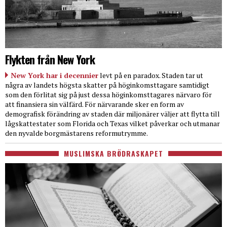
Flykten från New York
New York har i decennier
levt på en paradox. Staden tar ut
några av landets högsta skatter på höginkomsttagare samtidigt
som den förlitat sig på just dessa höginkomsttagares närvaro för
att finansiera sin välfärd. För närvarande sker en form av
demografisk förändring av staden där miljonärer väljer att flytta till
lågskattestater som Florida och Texas vilket påverkar och utmanar
den nyvalde borgmästarens reformutrymme.
MUSLIMSKA BRÖDRASKAPET