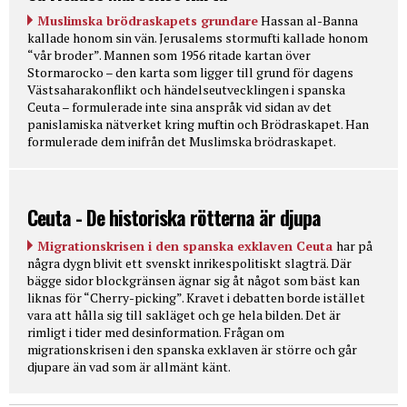
Muslimska brödraskapets grundare
Hassan al-Banna
kallade honom sin vän. Jerusalems stormufti kallade honom
“vår broder”. Mannen som 1956 ritade kartan över
Stormarocko – den karta som ligger till grund för dagens
Västsaharakonflikt och händelseutvecklingen i spanska
Ceuta – formulerade inte sina anspråk vid sidan av det
panislamiska nätverket kring muftin och Brödraskapet. Han
formulerade dem inifrån det Muslimska brödraskapet.
Ceuta - De historiska rötterna är djupa
Migrationskrisen i den spanska exklaven Ceuta
har på
några dygn blivit ett svenskt inrikespolitiskt slagträ. Där
bägge sidor blockgränsen ägnar sig åt något som bäst kan
liknas för “Cherry-picking”. Kravet i debatten borde istället
vara att hålla sig till sakläget och ge hela bilden. Det är
rimligt i tider med desinformation. Frågan om
migrationskrisen i den spanska exklaven är större och går
djupare än vad som är allmänt känt.