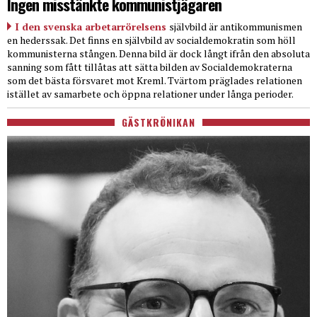
Ingen misstänkte kommunistjägaren
I den svenska arbetarrörelsens
självbild är antikommunismen
en hederssak. Det finns en självbild av socialdemokratin som höll
kommunisterna stången. Denna bild är dock långt ifrån den absoluta
sanning som fått tillåtas att sätta bilden av Socialdemokraterna
som det bästa försvaret mot Kreml. Tvärtom präglades relationen
istället av samarbete och öppna relationer under långa perioder.
GÄSTKRÖNIKAN