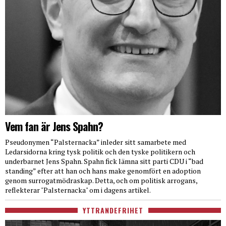
Vem fan är Jens Spahn?
Pseudonymen “Palsternacka” inleder sitt samarbete med
Ledarsidorna kring tysk politik och den tyske politikern och
underbarnet Jens Spahn. Spahn fick lämna sitt parti CDU i “bad
standing” efter att han och hans make genomfört en adoption
genom surrogatmödraskap. Detta, och om politisk arrogans,
reflekterar "Palsternacka" om i dagens artikel.
YTTRANDEFRIHET