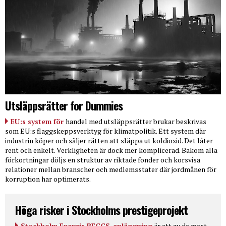
Utsläppsrätter for Dummies
EU:s system för
handel med utsläppsrätter brukar beskrivas
som EU:s flaggskeppsverktyg för klimatpolitik. Ett system där
industrin köper och säljer rätten att släppa ut koldioxid. Det låter
rent och enkelt. Verkligheten är dock mer komplicerad. Bakom alla
förkortningar döljs en struktur av riktade fonder och korsvisa
relationer mellan branscher och medlemsstater där jordmånen för
korruption har optimerats.
Höga risker i Stockholms prestigeprojekt
Stockholm Exergis BECCS-anläggning
är ett av de mest