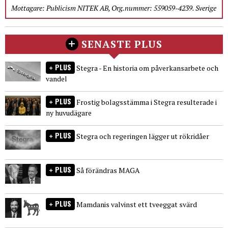
Mottagare: Publicism NITEK AB, Org.nummer: 559059-4239. Sverige
SENASTE PLUS
PLUS
Stegra - En historia om påverkansarbete och
vandel
PLUS
Frostig bolagsstämma i Stegra resulterade i
ny huvudägare
PLUS
Stegra och regeringen lägger ut rökridåer
PLUS
Så förändras MAGA
PLUS
Mamdanis valvinst ett tveeggat svärd