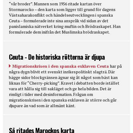
“vår broder”. Mannen som 1956 ritade kartan över
Stormarocko – den karta som ligger till grund för dagens
Västsaharakonflikt och händelseutvecklingen i spanska
Ceuta – formulerade inte sina anspråk vid sidan av det
panislamiska nätverket kring muftin och Brödraskapet. Han
formulerade dem inifrån det Muslimska brödraskapet.
Ceuta - De historiska rötterna är djupa
Migrationskrisen i den spanska exklaven Ceuta
har på
några dygn blivit ett svenskt inrikespolitiskt slagträ. Där
bägge sidor blockgränsen ägnar sig åt något som bäst kan
liknas för “Cherry-picking”. Kravet i debatten borde istället
vara att hålla sig till sakläget och ge hela bilden. Det är
rimligt i tider med desinformation. Frågan om
migrationskrisen i den spanska exklaven är större och går
djupare än vad som är allmänt känt.
Så ritades Marockos karta