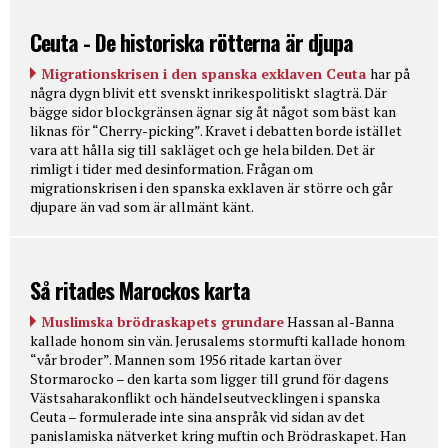
Ceuta - De historiska rötterna är djupa
Migrationskrisen i den spanska exklaven Ceuta
har på
några dygn blivit ett svenskt inrikespolitiskt slagträ. Där
bägge sidor blockgränsen ägnar sig åt något som bäst kan
liknas för “Cherry-picking”. Kravet i debatten borde istället
vara att hålla sig till sakläget och ge hela bilden. Det är
rimligt i tider med desinformation. Frågan om
migrationskrisen i den spanska exklaven är större och går
djupare än vad som är allmänt känt.
Så ritades Marockos karta
Muslimska brödraskapets grundare
Hassan al-Banna
kallade honom sin vän. Jerusalems stormufti kallade honom
“vår broder”. Mannen som 1956 ritade kartan över
Stormarocko – den karta som ligger till grund för dagens
Västsaharakonflikt och händelseutvecklingen i spanska
Ceuta – formulerade inte sina anspråk vid sidan av det
panislamiska nätverket kring muftin och Brödraskapet. Han