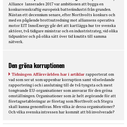
Alliance lanserades 2017 var ambitionen att bygga en
konkurrenskraftig europeisk batteriindustri från grunden.
Nästan ett decennium senare, efter Northvolts konkurs och
med en pågående brottsutredning mot alliansens operativa
motor EIT InnoEnergy går det att kartlägga hur tre svenska
aktörer, två tidigare ministrar och en industristrateg, vid olika
tidpunkter och på olika sätt över tid knutits till samma
nätverk.
Den gröna korruptionen
Tidningen Affärsvärlden har i artiklar
rapporterat om
vad som ser ut som uppenbar korruption samt vilseledande
rapportering i och i anslutning till de två tyngsta och mest
tongivande EU-organisationer som ansvarar för den gröna
omställningen. Organisationer som är helt avgörande för att
företagsetableringar av företag som Northvolt och Stegra
skall kunna genomföras. Men vilka är dessa organisationer?
Och vilka svenska intressen har kommit att bli involverade?