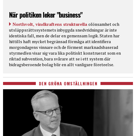
När politiken leker "business"
Northvolt, vindkraftens strukturella
olönsamhet och
utsläppsrättssystemets inbyggda snedvridningar är inte
identiska fall, men de delar en gemensam logik. Staten har
hittills haft mycket begränsad förmåga att identifiera
morgondagens vinnare och de förment marknadsbaserad
styrmedlen visar sig vara lika politiskt konstruerat som en
riktad subvention, bara svårare att se i ett system där
bidragsberoende bolag blir en allt vanligare företeelse.
DEN GRÖNA OMSTÄLLNINGEN