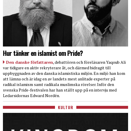
Hur tänker en islamist om Pride?
Den danske författaren
, debattören och föreläsaren Yaqoub Ali
var tidigare en aktiv rekryterare åt, och därmed bidragit till
uppbyggnaden av den danska islamistiska miljön. En miljö han kom
att lämna och är idag en av landets mest anlitade experter på
radikal islamism samt radikala muslimska rörelser. Inför den
svenska Pride-festivalen har han ställt upp på en intervju med
Ledarsidornas Edward Nordén.
KULTUR