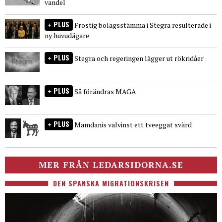
vandel
PLUS
Frostig bolagsstämma i Stegra resulterade i
ny huvudägare
PLUS
Stegra och regeringen lägger ut rökridåer
PLUS
Så förändras MAGA
PLUS
Mamdanis valvinst ett tveeggat svärd
MER FRÅN LEDARSIDORNA.SE
DEN SPANSKA MIGRATIONSKRISEN