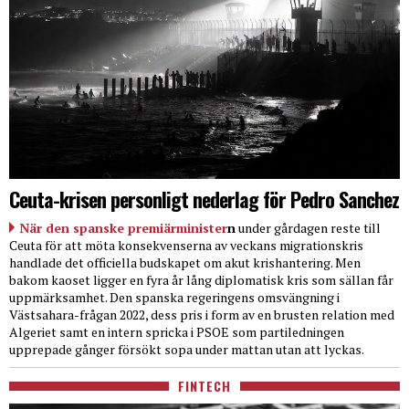
Ceuta-krisen personligt nederlag för Pedro Sanchez
När den spanske premiärminister
n
under gårdagen reste till
Ceuta för att möta konsekvenserna av veckans migrationskris
handlade det officiella budskapet om akut krishantering. Men
bakom kaoset ligger en fyra år lång diplomatisk kris som sällan får
uppmärksamhet. Den spanska regeringens omsvängning i
Västsahara-frågan 2022, dess pris i form av en brusten relation med
Algeriet samt en intern spricka i PSOE som partiledningen
upprepade gånger försökt sopa under mattan utan att lyckas.
FINTECH