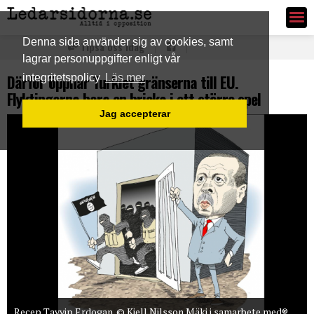
Ledarsidorna.se
Denna sida använder sig av cookies, samt
Tipsa oss idag
lagrar personuppgifter enligt vår
Därför öppnar Turkiet gränserna till EU.
integritetspolicy
Läs mer
Flyktingarna bara en bricka i ett större spel
Jag accepterar
Recep Tayyip Erdogan. © Kjell Nilsson Mäki i samarbete med®