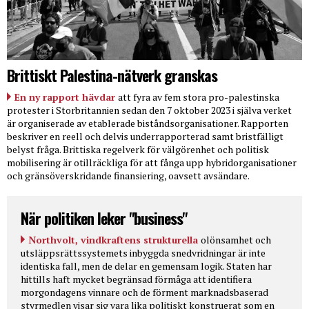
Brittiskt Palestina-nätverk granskas
En ny rapport hävdar
att fyra av fem stora pro-palestinska
protester i Storbritannien sedan den 7 oktober 2023 i själva verket
är organiserade av etablerade biståndsorganisationer. Rapporten
beskriver en reell och delvis underrapporterad samt bristfälligt
belyst fråga. Brittiska regelverk för välgörenhet och politisk
mobilisering är otillräckliga för att fånga upp hybridorganisationer
och gränsöverskridande finansiering, oavsett avsändare.
När politiken leker "business"
Northvolt, vindkraftens strukturella
olönsamhet och
utsläppsrättssystemets inbyggda snedvridningar är inte
identiska fall, men de delar en gemensam logik. Staten har
hittills haft mycket begränsad förmåga att identifiera
morgondagens vinnare och de förment marknadsbaserad
styrmedlen visar sig vara lika politiskt konstruerat som en