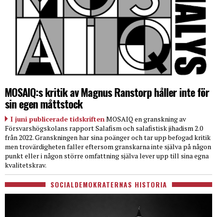
MOSAIQ:s kritik av Magnus Ranstorp håller inte för
sin egen måttstock
I juni publicerade tidskriften
MOSAIQ en granskning av
Försvarshögskolans rapport Salafism och salafistisk jihadism 2.0
från 2022. Granskningen har sina poänger och tar upp befogad kritik
men trovärdigheten faller eftersom granskarna inte själva på någon
punkt eller i någon större omfattning själva lever upp till sina egna
kvalitetskrav.
SOCIALDEMOKRATERNAS HISTORIA