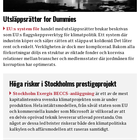
Utsläppsrätter for Dummies
EU:s system för
handel med utsläppsrätter brukar beskrivas
som EU:s flaggskeppsverktyg för klimatpolitik. Ett system där
industrin köper och säljer rätten att släppa ut koldioxid. Det låter
rent och enkelt. Verkligheten är dock mer komplicerad. Bakom alla
förkortningar döljs en struktur av riktade fonder och korsvisa
relationer mellan branscher och medlemsstater där jordmånen för
korruption har optimerats.
Höga risker i Stockholms prestigeprojekt
Stockholm Exergis BECCS-anläggning
är ett av de mest
kapitalintensiva svenska klimatprojekten som är under
produktion. Hela intäktsmodellen, från såväl staten som EU
och kommersiella kunder som Microsoft är villkorad av att
en delvis oprövad teknik levererar utlovad prestanda. Om
något av dessa led brister riskerar både den klimatpolitiska
kalkylen och affärsmodellen att raseras samtidigt.