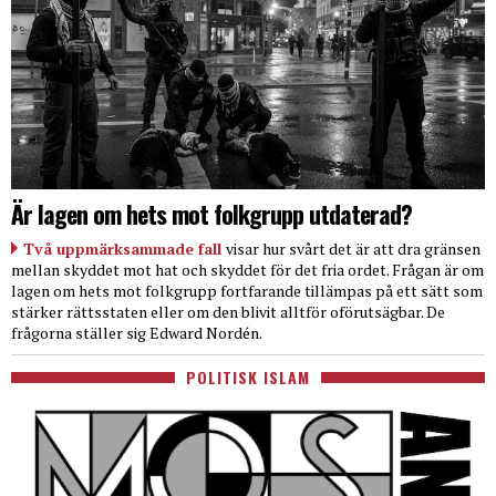
Är lagen om hets mot folkgrupp utdaterad?
Två uppmärksammade fall
visar hur svårt det är att dra gränsen
mellan skyddet mot hat och skyddet för det fria ordet. Frågan är om
lagen om hets mot folkgrupp fortfarande tillämpas på ett sätt som
stärker rättsstaten eller om den blivit alltför oförutsägbar. De
frågorna ställer sig Edward Nordén.
POLITISK ISLAM