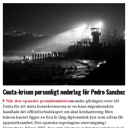
Ceuta-krisen personligt nederlag för Pedro Sanchez
När den spanske premiärminister
n
under gårdagen reste till
Ceuta för att möta konsekvenserna av veckans migrationskris
handlade det officiella budskapet om akut krishantering. Men
bakom kaoset ligger en fyra år lång diplomatisk kris som sällan får
uppmärksamhet. Den spanska regeringens omsvängning i
Västsahara-frågan 2022, dess pris i form av en brusten relation med