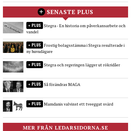
SENASTE PLUS
PLUS
Stegra - En historia om påverkansarbete och
vandel
PLUS
Frostig bolagsstämma i Stegra resulterade i
ny huvudägare
PLUS
Stegra och regeringen lägger ut rökridåer
PLUS
Så förändras MAGA
PLUS
Mamdanis valvinst ett tveeggat svärd
MER FRÅN LEDARSIDORNA.SE