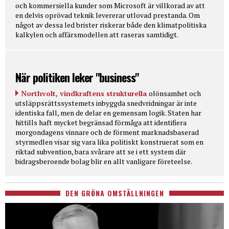
och kommersiella kunder som Microsoft är villkorad av att
en delvis oprövad teknik levererar utlovad prestanda. Om
något av dessa led brister riskerar både den klimatpolitiska
kalkylen och affärsmodellen att raseras samtidigt.
När politiken leker "business"
Northvolt, vindkraftens strukturella
olönsamhet och
utsläppsrättssystemets inbyggda snedvridningar är inte
identiska fall, men de delar en gemensam logik. Staten har
hittills haft mycket begränsad förmåga att identifiera
morgondagens vinnare och de förment marknadsbaserad
styrmedlen visar sig vara lika politiskt konstruerat som en
riktad subvention, bara svårare att se i ett system där
bidragsberoende bolag blir en allt vanligare företeelse.
DEN GRÖNA OMSTÄLLNINGEN