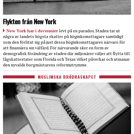
Flykten från New York
New York har i decennier
levt på en paradox. Staden tar ut
några av landets högsta skatter på höginkomsttagare samtidigt
som den förlitat sig på just dessa höginkomsttagares närvaro för
att finansiera sin välfärd. För närvarande sker en form av
demografisk förändring av staden där miljonärer väljer att flytta till
lågskattestater som Florida och Texas vilket påverkar och utmanar
den nyvalde borgmästarens reformutrymme.
MUSLIMSKA BRÖDRASKAPET