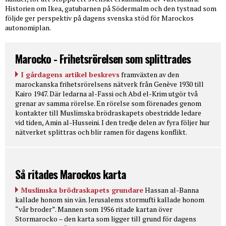
Historien om Ikea, gatubarnen på Södermalm och den tystnad som
följde ger perspektiv på dagens svenska stöd för Marockos
autonomiplan.
Marocko - Frihetsrörelsen som splittrades
I gårdagens artikel beskrevs
framväxten av den
marockanska frihetsrörelsens nätverk från Genève 1930 till
Kairo 1947. Där ledarna al-Fassi och Abd el-Krim utgör två
grenar av samma rörelse. En rörelse som förenades genom
kontakter till Muslimska brödraskapets obestridde ledare
vid tiden, Amin al-Husseini. I den tredje delen av fyra följer hur
nätverket splittras och blir ramen för dagens konflikt.
Så ritades Marockos karta
Muslimska brödraskapets grundare
Hassan al-Banna
kallade honom sin vän. Jerusalems stormufti kallade honom
“vår broder”. Mannen som 1956 ritade kartan över
Stormarocko – den karta som ligger till grund för dagens