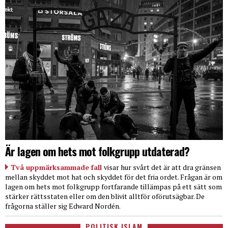
Är lagen om hets mot folkgrupp utdaterad?
Två uppmärksammade fall
visar hur svårt det är att dra gränsen
mellan skyddet mot hat och skyddet för det fria ordet. Frågan är om
lagen om hets mot folkgrupp fortfarande tillämpas på ett sätt som
stärker rättsstaten eller om den blivit alltför oförutsägbar. De
frågorna ställer sig Edward Nordén.
POLITISK ISLAM