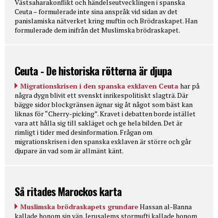
Västsaharakonflikt och händelseutvecklingen i spanska
Ceuta – formulerade inte sina anspråk vid sidan av det
panislamiska nätverket kring muftin och Brödraskapet. Han
formulerade dem inifrån det Muslimska brödraskapet.
Ceuta - De historiska rötterna är djupa
Migrationskrisen i den spanska exklaven Ceuta
har på
några dygn blivit ett svenskt inrikespolitiskt slagträ. Där
bägge sidor blockgränsen ägnar sig åt något som bäst kan
liknas för “Cherry-picking”. Kravet i debatten borde istället
vara att hålla sig till sakläget och ge hela bilden. Det är
rimligt i tider med desinformation. Frågan om
migrationskrisen i den spanska exklaven är större och går
djupare än vad som är allmänt känt.
Så ritades Marockos karta
Muslimska brödraskapets grundare
Hassan al-Banna
kallade honom sin vän. Jerusalems stormufti kallade honom