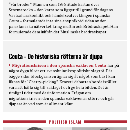
“vår broder”. Mannen som 1956 ritade kartan över
Stormarocko – den karta som ligger till grund för dagens
Västsaharakonflikt och händelseutvecklingen i spanska
Ceuta – formulerade inte sina anspråk vid sidan av det
panislamiska nätverket kring muftin och Brödraskapet. Han
formulerade dem inifrån det Muslimska brödraskapet.
Ceuta - De historiska rötterna är djupa
Migrationskrisen i den spanska exklaven Ceuta
har på
några dygn blivit ett svenskt inrikespolitiskt slagträ. Där
bägge sidor blockgränsen ägnar sig åt något som bäst kan
liknas för “Cherry-picking”. Kravet i debatten borde istället
vara att hålla sig till sakläget och ge hela bilden. Det är
rimligt i tider med desinformation. Frågan om
migrationskrisen i den spanska exklaven är större och går
djupare än vad som är allmänt känt.
POLITISK ISLAM