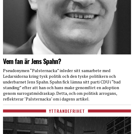
Vem fan är Jens Spahn?
Pseudonymen “Palsternacka” inleder sitt samarbete med
Ledarsidorna kring tysk politik och den tyske politikern och
underbarnet Jens Spahn. Spahn fick lämna sitt parti CDU i “bad
standing” efter att han och hans make genomfört en adoption
genom surrogatmödraskap. Detta, och om politisk arrogans,
reflekterar "Palsternacka" om i dagens artikel.
YTTRANDEFRIHET