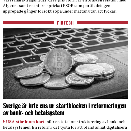
Algeriet samt en intern spricka i PSOE som partiledningen
upprepade gånger försökt sopa under mattan utan att lyckas.
FINTECH
Sverige är inte ens ur startblocken i reformeringen
av bank- och betalsystem
USA står inom kort
inför en total omstrukturering av bank- och
betalsystemen. En reform i det tysta för att bland annat digitalisera