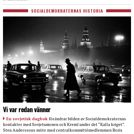
SOCIALDEMOKRATERNAS HISTORIA
Vi var redan vänner
En sovjetisk dagbok
förändrar bilden av Socialdemokraternas
kontakter med Sovjetunionen och Kreml under det “Kalla kriget”.
Sten Anderssons möte med centralkommittémedlemmen Boris