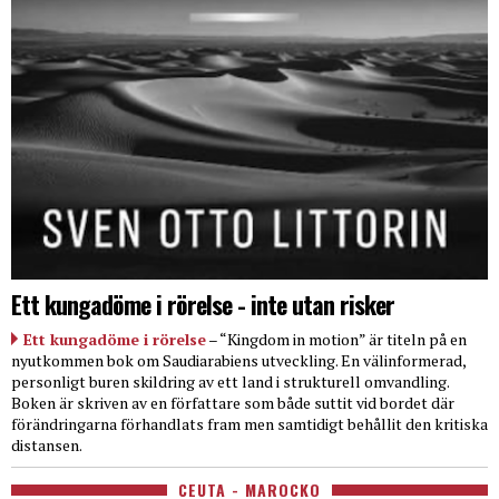
Ett kungadöme i rörelse - inte utan risker
Ett kungadöme i rörelse
– “Kingdom in motion” är titeln på en
nyutkommen bok om Saudiarabiens utveckling. En välinformerad,
personligt buren skildring av ett land i strukturell omvandling.
Boken är skriven av en författare som både suttit vid bordet där
förändringarna förhandlats fram men samtidigt behållit den kritiska
distansen.
CEUTA - MAROCKO