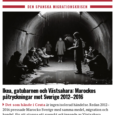
DEN SPANSKA MIGRATIONSKRISEN
Ikea, gatubarnen och Västsahara: Marockos
påtryckningar mot Sverige 2012–2016
Det som hände i Ceuta
är ingen isolerad händelse. Redan 2012–
2016 pressade Marocko Sverige med samma medel, migration och
handel, för att stoppa ett svenskt erkännande av Västsahara.