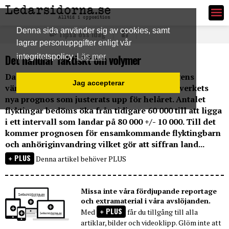
Ledarsidorna.se
Denna sida använder sig av cookies, samt
Tipsa oss idag
lagrar personuppgifter enligt vår
Det handlar faktiskt om volymer
integritetspolicy
Läs mer
Dagens Nyheters ledare tar idag upp gårdagens
Jag accepterar
väntade bomb inför valrörelsen, Migrationsverkets
nya prognos som justerats upp för helåret. Antalet
flyktingar bedöms öka från tidigare 60 000 till att ligga
i ett intervall som landar på 80 000 +/- 10 000. Till det
kommer prognosen för ensamkommande flyktingbarn
och anhöriginvandring vilket gör att siffran land...
PLUS
Denna artikel behöver PLUS
Missa inte våra fördjupande reportage
och extramaterial i våra avslöjanden.
PLUS
Med
får du tillgång till alla
artiklar, bilder och videoklipp. Glöm inte att