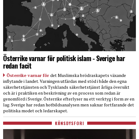
Österrike varnar för politisk islam - Sverige har
redan facit
Österrike varnar för
det Muslimska brödraskapets växande
inflytande i landet. Varningen utfärdas med stöd i både den egna
säkerhetstjänsten och Tysklands säkerhetstjänst årliga översikt
och är i praktiken en beskrivning av en process som redan är
genomförd i Sverige. Österrike efterlyser nu ett verktyg i form av en
lag. Sverige har redan hotbildsanalysen men saknar fortfarande det
politiska modet och ledarskapet.
KÖNSDYSFORI