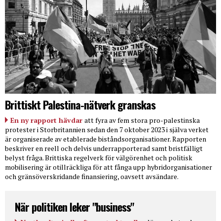
Brittiskt Palestina-nätverk granskas
En ny rapport hävdar
att fyra av fem stora pro-palestinska
protester i Storbritannien sedan den 7 oktober 2023 i själva verket
är organiserade av etablerade biståndsorganisationer. Rapporten
beskriver en reell och delvis underrapporterad samt bristfälligt
belyst fråga. Brittiska regelverk för välgörenhet och politisk
mobilisering är otillräckliga för att fånga upp hybridorganisationer
och gränsöverskridande finansiering, oavsett avsändare.
När politiken leker "business"