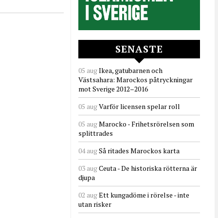
SENASTE
05 aug
Ikea, gatubarnen och
Västsahara: Marockos påtryckningar
mot Sverige 2012–2016
05 aug
Varför licensen spelar roll
05 aug
Marocko - Frihetsrörelsen som
splittrades
04 aug
Så ritades Marockos karta
03 aug
Ceuta - De historiska rötterna är
djupa
02 aug
Ett kungadöme i rörelse - inte
utan risker