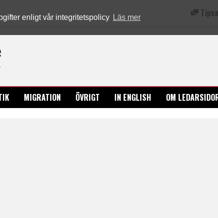
Tipsa
fter enligt vår integritetspolicy
Läs mer
Ledarsidorna.se
TIK
MIGRATION
ÖVRIGT
IN ENGLISH
OM LEDARSIDO