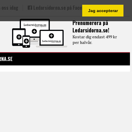
 oss idag
Ledarsidorna.se på Facebook
Jag accepterar
Prenumerera på
Ledarsidorna.se!
Kostar dig endast 499 kr
per halvår.
RNA.SE