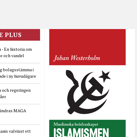
E PLUS
 - En historia om
e och vandel
ig bolagsstämma i
ade i ny huvudägare
a och regeringen
dåer
rändras MAGA
nis valvinst ett