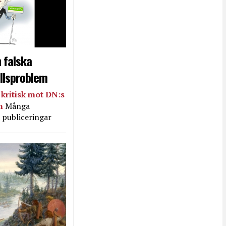
 falska
llsproblem
kritisk mot DN:s
in
Många
 publiceringar