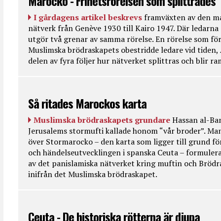
Marocko - Frihetsrörelsen som splittrades
I gårdagens artikel beskrevs
framväxten av den ma
nätverk från Genève 1930 till Kairo 1947. Där ledarna
utgör två grenar av samma rörelse. En rörelse som fö
Muslimska brödraskapets obestridde ledare vid tiden, 
delen av fyra följer hur nätverket splittras och blir r
Så ritades Marockos karta
Muslimska brödraskapets grundare
Hassan al-Ban
Jerusalems stormufti kallade honom “vår broder”. Ma
över Stormarocko – den karta som ligger till grund fö
och händelseutvecklingen i spanska Ceuta – formulera
av det panislamiska nätverket kring muftin och Bröd
inifrån det Muslimska brödraskapet.
Ceuta - De historiska rötterna är djupa