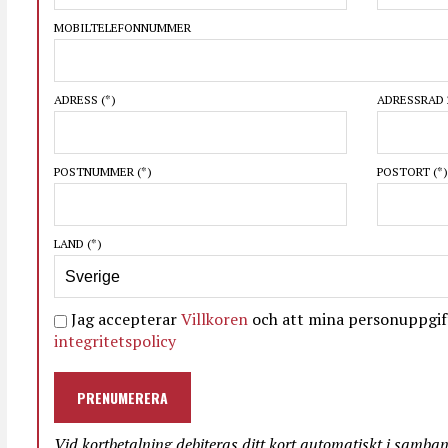
MOBILTELEFONNUMMER
ADRESS
(*)
ADRESSRAD 
POSTNUMMER
(*)
POSTORT
(*)
LAND
(*)
Jag accepterar
Villkoren
och att mina personuppgift
integritetspolicy
PRENUMERERA
Vid kortbetalning debiteras ditt kort automatiskt i samba