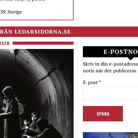
9. Sverige
RÅN LEDARSIDORNA.SE
ISEN
E-POSTNO
Skriv in din e-postadress
notis när det publiceras 
E-post *