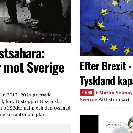
stsahara:
 mot Sverige
Efter Brexit 
Tyskland kap
660
Martin Selmayr
edan 2012–2016 pressade
Sverige
Fått stor makt
, för att stoppa ett svenskt
en på Södermalm och den tystnad
Marockos autonomiplan.