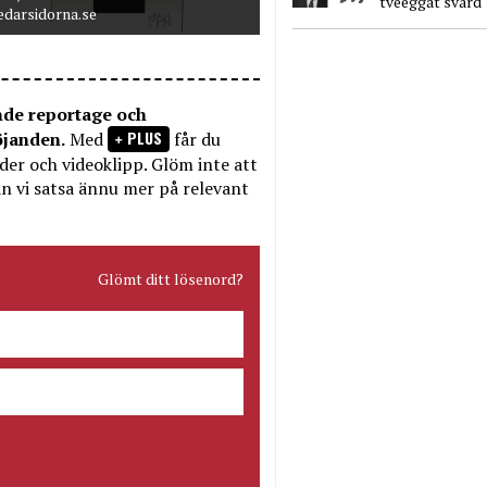
tveeggat svärd
edarsidorna.se
nde reportage och
PLUS
öjanden.
Med
får du
bilder och videoklipp. Glöm inte att
n vi satsa ännu mer på relevant
Glömt ditt lösenord?