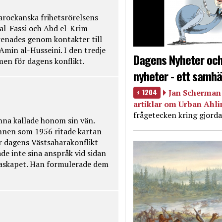
rockanska frihetsrörelsens
 al-Fassi och Abd el-Krim
renades genom kontakter till
Amin al-Husseini. I den tredje
Dagens Nyheter och
amen för dagens konflikt.
nyheter - ett samhä
1204
Jan Scherman 
artiklar om Urban Ahl
frågetecken kring gjorda
na kallade honom sin vän.
nnen som 1956 ritade kartan
r dagens Västsaharakonflikt
de inte sina anspråk vid sidan
raskapet. Han formulerade dem