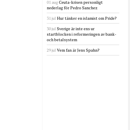
01 aug
Ceuta-krisen personligt
nederlag för Pedro Sanchez
31 jul
Hur tänker en islamist om Pride?
30 jul
Sverige är inte ens ur
startblocken i reformeringen av bank-
och betalsystem
29 jul
Vem fan är Jens Spahn?