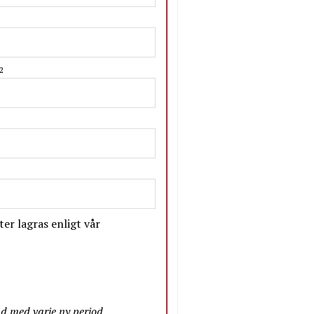
2
er lagras enligt vår
nd med varje ny period