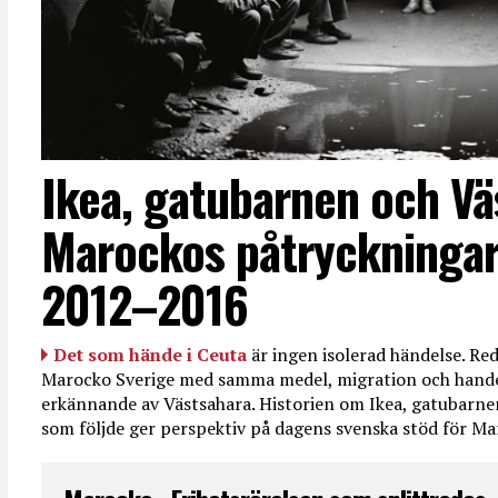
Ikea, gatubarnen och Vä
Marockos påtryckningar
2012–2016
Det som hände i Ceuta
är ingen isolerad händelse. R
Marocko Sverige med samma medel, migration och handel
erkännande av Västsahara. Historien om Ikea, gatubarn
som följde ger perspektiv på dagens svenska stöd för 