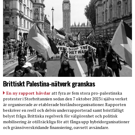
Brittiskt Palestina-nätverk granskas
En ny rapport hävdar
att fyra av fem stora pro-palestinska
protester i Storbritannien sedan den 7 oktober 2023 i själva verket
är organiserade av etablerade biståndsorganisationer. Rapporten
beskriver en reell och delvis underrapporterad samt bristfälligt
belyst fråga. Brittiska regelverk för välgörenhet och politisk
mobilisering är otillräckliga för att fånga upp hybridorganisationer
och gränsöverskridande finansiering, oavsett avsändare.