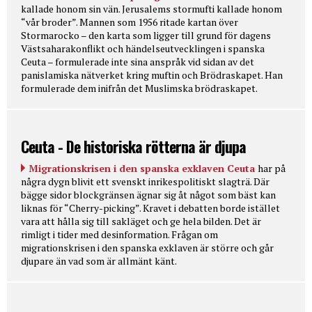
kallade honom sin vän. Jerusalems stormufti kallade honom
“vår broder”. Mannen som 1956 ritade kartan över
Stormarocko – den karta som ligger till grund för dagens
Västsaharakonflikt och händelseutvecklingen i spanska
Ceuta – formulerade inte sina anspråk vid sidan av det
panislamiska nätverket kring muftin och Brödraskapet. Han
formulerade dem inifrån det Muslimska brödraskapet.
Ceuta - De historiska rötterna är djupa
Migrationskrisen i den spanska exklaven Ceuta
har på
några dygn blivit ett svenskt inrikespolitiskt slagträ. Där
bägge sidor blockgränsen ägnar sig åt något som bäst kan
liknas för “Cherry-picking”. Kravet i debatten borde istället
vara att hålla sig till sakläget och ge hela bilden. Det är
rimligt i tider med desinformation. Frågan om
migrationskrisen i den spanska exklaven är större och går
djupare än vad som är allmänt känt.