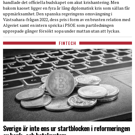
handlade det officiella budskapet om akut krishantering. Men
bakom kaoset ligger en fyra år lång diplomatisk kris som sällan får
uppmärksamhet. Den spanska regeringens omsvängning i
Västsahara-frågan 2022, dess pris i form av en brusten relation med
Algeriet samt en intern spricka i PSOE som partiledningen
upprepade gånger försökt sopa under mattan utan att lyckas.
FINTECH
Sverige är inte ens ur startblocken i reformeringen