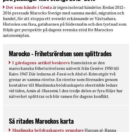
Det som hände i Ceuta
är ingen isolerad händelse. Redan 2012–
2016 pressade Marocko Sverige med samma medel, migration och
handel, för att stoppa ett svenskt erkännande av Västsahara.
Historien om Ikea, gatubarnen på Södermalm och den tystnad som
följde ger perspektiv på dagens svenska stöd för Marockos
autonomiplan.
Marocko - Frihetsrörelsen som splittrades
I gårdagens artikel beskrevs
framväxten av den
marockanska frihetsrörelsens nätverk från Genève 1930 till
Kairo 1947. Där ledarna al-Fassi och Abd el-Krim utgör två
grenar av samma rörelse. En rörelse som förenades genom
kontakter till Muslimska brödraskapets obestridde ledare
vid tiden, Amin al-Husseini. I den tredje delen av fyra följer hur
nätverket splittras och blir ramen för dagens konflikt.
Så ritades Marockos karta
Muslimska brödraskapets grundare
Hassan al-Banna