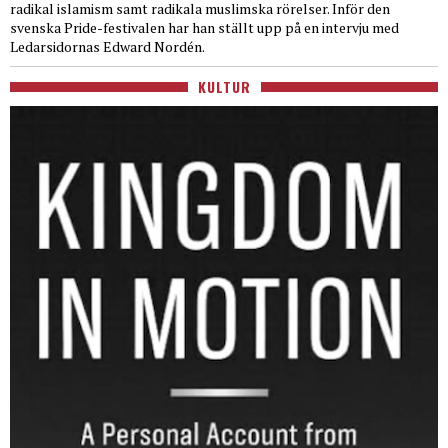
radikal islamism samt radikala muslimska rörelser. Inför den
svenska Pride-festivalen har han ställt upp på en intervju med
Ledarsidornas Edward Nordén.
KULTUR