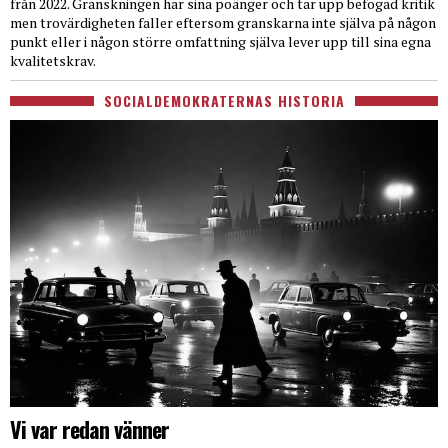
från 2022. Granskningen har sina poänger och tar upp befogad kritik
men trovärdigheten faller eftersom granskarna inte själva på någon
punkt eller i någon större omfattning själva lever upp till sina egna
kvalitetskrav.
SOCIALDEMOKRATERNAS HISTORIA
Vi var redan vänner