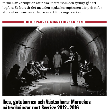
formen av korruption att peka ut eftersom den tydligt går att
lagföra. Svårare är det med den mjuka korruptionen där priset för
att bortse ifrån den är lägre än att följa regelverken.
DEN SPANSKA MIGRATIONSKRISEN
Ikea, gatubarnen och Västsahara: Marockos
påtryckningar mot Sverige 2012–2016