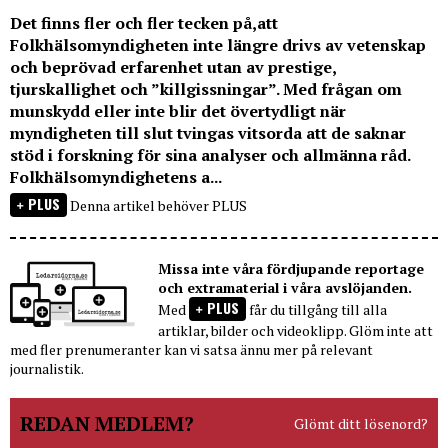
Det finns fler och fler tecken på,att
Folkhälsomyndigheten inte längre drivs av vetenskap
och beprövad erfarenhet utan av prestige,
tjurskallighet och ”killgissningar”. Med frågan om
munskydd eller inte blir det övertydligt när
myndigheten till slut tvingas vitsorda att de saknar
stöd i forskning för sina analyser och allmänna råd.
Folkhälsomyndighetens a...
PLUS
Denna artikel behöver PLUS
Missa inte våra fördjupande reportage
och extramaterial i våra avslöjanden.
PLUS
Med
får du tillgång till alla
artiklar, bilder och videoklipp. Glöm inte att
med fler prenumeranter kan vi satsa ännu mer på relevant
journalistik.
REDAN MEDLEM?
Glömt ditt lösenord?