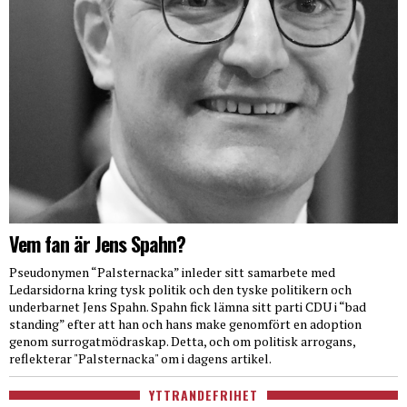
Vem fan är Jens Spahn?
Pseudonymen “Palsternacka” inleder sitt samarbete med
Ledarsidorna kring tysk politik och den tyske politikern och
underbarnet Jens Spahn. Spahn fick lämna sitt parti CDU i “bad
standing” efter att han och hans make genomfört en adoption
genom surrogatmödraskap. Detta, och om politisk arrogans,
reflekterar "Palsternacka" om i dagens artikel.
YTTRANDEFRIHET