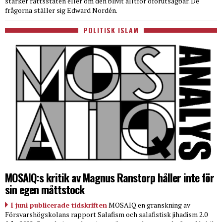
stärker rättsstaten eller om den blivit alltför oförutsägbar. De
frågorna ställer sig Edward Nordén.
POLITISK ISLAM
MOSAIQ:s kritik av Magnus Ranstorp håller inte för
sin egen måttstock
I juni publicerade tidskriften
MOSAIQ en granskning av
Försvarshögskolans rapport Salafism och salafistisk jihadism 2.0