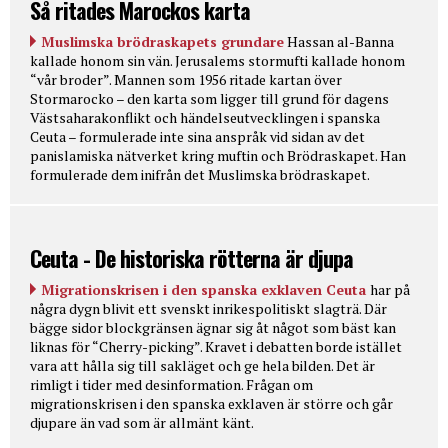
Så ritades Marockos karta
Muslimska brödraskapets grundare
Hassan al-Banna
kallade honom sin vän. Jerusalems stormufti kallade honom
“vår broder”. Mannen som 1956 ritade kartan över
Stormarocko – den karta som ligger till grund för dagens
Västsaharakonflikt och händelseutvecklingen i spanska
Ceuta – formulerade inte sina anspråk vid sidan av det
panislamiska nätverket kring muftin och Brödraskapet. Han
formulerade dem inifrån det Muslimska brödraskapet.
Ceuta - De historiska rötterna är djupa
Migrationskrisen i den spanska exklaven Ceuta
har på
några dygn blivit ett svenskt inrikespolitiskt slagträ. Där
bägge sidor blockgränsen ägnar sig åt något som bäst kan
liknas för “Cherry-picking”. Kravet i debatten borde istället
vara att hålla sig till sakläget och ge hela bilden. Det är
rimligt i tider med desinformation. Frågan om
migrationskrisen i den spanska exklaven är större och går
djupare än vad som är allmänt känt.