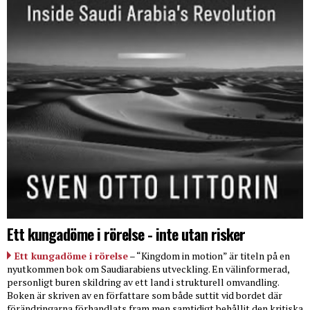
Ett kungadöme i rörelse - inte utan risker
Ett kungadöme i rörelse
– “Kingdom in motion” är titeln på en
nyutkommen bok om Saudiarabiens utveckling. En välinformerad,
personligt buren skildring av ett land i strukturell omvandling.
Boken är skriven av en författare som både suttit vid bordet där
förändringarna förhandlats fram men samtidigt behållit den kritiska