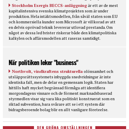
Stockholm Exergis BECCS-anläggning
är ett av de mest
kapitalintensiva svenska klimatprojekten som är under
produktion. Hela intäktsmodellen, från såväl staten som EU
och kommersiella kunder som Microsoft är villkorad av att
en delvis oprövad teknik levererar utlovad prestanda. Om
något av dessa led brister riskerar både den klimatpolitiska
kalkylen och affärsmodellen att raseras samtidigt.
När politiken leker "business"
Northvolt, vindkraftens strukturella
olönsamhet och
utsläppsrättssystemets inbyggda snedvridningar är inte
identiska fall, men de delar en gemensam logik. Staten har
hittills haft mycket begränsad förmåga att identifiera
morgondagens vinnare och de förment marknadsbaserad
styrmedlen visar sig vara lika politiskt konstruerat som en
riktad subvention, bara svårare att se i ett system där
bidragsberoende bolag blir en allt vanligare företeelse.
DEN GRÖNA OMSTÄLLNINGEN