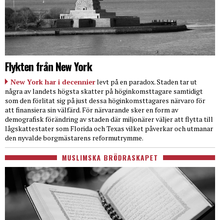
Flykten från New York
New York har i decennier
levt på en paradox. Staden tar ut
några av landets högsta skatter på höginkomsttagare samtidigt
som den förlitat sig på just dessa höginkomsttagares närvaro för
att finansiera sin välfärd. För närvarande sker en form av
demografisk förändring av staden där miljonärer väljer att flytta till
lågskattestater som Florida och Texas vilket påverkar och utmanar
den nyvalde borgmästarens reformutrymme.
MUSLIMSKA BRÖDRASKAPET