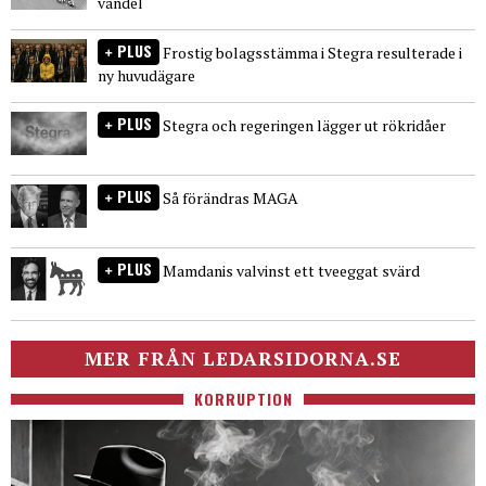
vandel
PLUS
Frostig bolagsstämma i Stegra resulterade i
ny huvudägare
PLUS
Stegra och regeringen lägger ut rökridåer
PLUS
Så förändras MAGA
PLUS
Mamdanis valvinst ett tveeggat svärd
MER FRÅN LEDARSIDORNA.SE
KORRUPTION