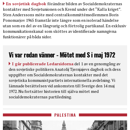
En sovjetisk dagbok
förändrar bilden av Socialdemokraternas
kontakter med Sovjetunionen och Kreml under det “Kalla kriget”.
Sten Anderssons möte med centralkommittémedlemmen Boris
Ponomarjov 1965 framstår inte längre som en isolerad händelse
utan som en del av en långvarig och förtrolig partikanal. En exklusiv
kommunikationskanal som sköttes av identifierade namngivna
funktionärer på båda sidor.
Vi var redan vänner - Mötet med S i maj 1972
I går publicerade Ledarsidorna
del 1 av en genomgång av
den sovjetiske politikern Anatolij Tjernjajevs dagbok och dess
uppgifter om Socialdemokraternas kontakter med det
sovjetiska kommunistpartiets internationella avdelning. Vi
lämnade berättelsen vid ankomsten till Sverige den 14 maj
1972. Nu fortsätter historien till själva mötet med
socialdemokraternas partiledning.
PALESTINA