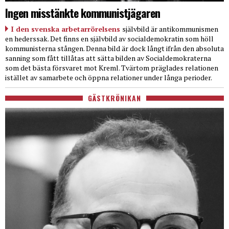
Ingen misstänkte kommunistjägaren
I den svenska arbetarrörelsens
självbild är antikommunismen
en hederssak. Det finns en självbild av socialdemokratin som höll
kommunisterna stången. Denna bild är dock långt ifrån den absoluta
sanning som fått tillåtas att sätta bilden av Socialdemokraterna
som det bästa försvaret mot Kreml. Tvärtom präglades relationen
istället av samarbete och öppna relationer under långa perioder.
GÄSTKRÖNIKAN