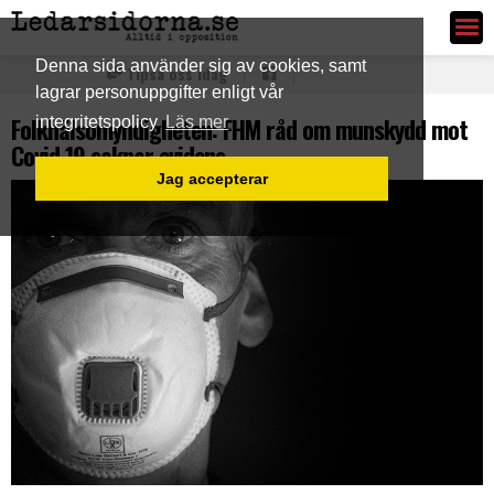
Ledarsidorna.se
Denna sida använder sig av cookies, samt
Tipsa oss idag
lagrar personuppgifter enligt vår
Folkhälsomyndigheten: FHM råd om munskydd mot
integritetspolicy
Läs mer
Covid 19 saknar evidens
Jag accepterar