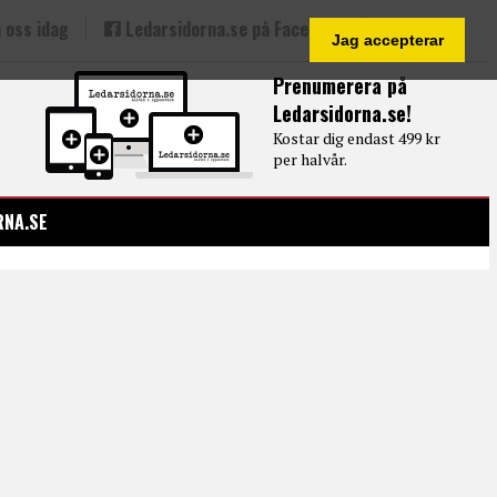
 oss idag
Ledarsidorna.se på Facebook
Jag accepterar
Prenumerera på
Ledarsidorna.se!
Kostar dig endast 499 kr
per halvår.
RNA.SE