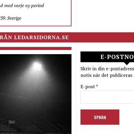
nd med varje ny period
9. Sverige
RÅN LEDARSIDORNA.SE
E-POSTNO
Skriv in din e-postadress
notis när det publiceras 
E-post *