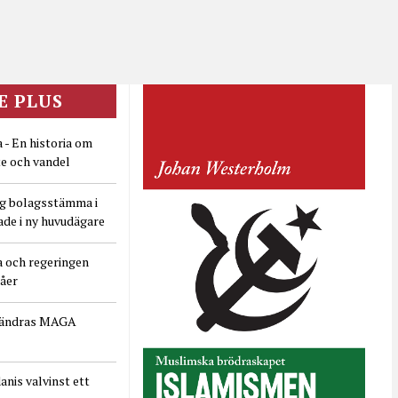
E PLUS
 - En historia om
e och vandel
ig bolagsstämma i
ade i ny huvudägare
a och regeringen
dåer
rändras MAGA
nis valvinst ett