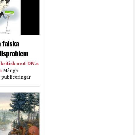
 falska
llsproblem
kritisk mot DN:s
in
Många
 publiceringar