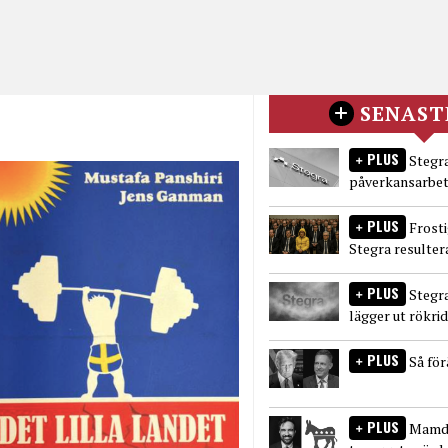
SENAST
PLUS
Stegra
påverkansarbet
PLUS
Frost
Stegra resulter
PLUS
Stegr
lägger ut rökri
PLUS
Så fö
PLUS
Mamda