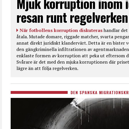
Mjuk korruption inom i
resan runt regelverken
När fotbollens korruption diskuteras
handlar det 
åtala. Mutade domare, riggade matcher, svarta pengar
annat direkt juridiskt klandervärt. Detta är en bister
den gängkriminella infiltrationen av agentmarknaden
enklaste formen av korruption att peka ut eftersom de
Svårare är det med den mjuka korruptionen där priset 
lägre än att följa regelverken.
DEN SPANSKA MIGRATIONSKR