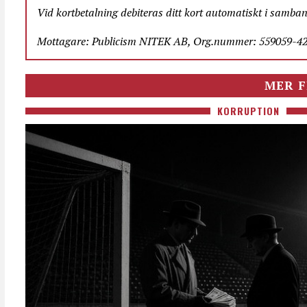
Vid kortbetalning debiteras ditt kort automatiskt i samba
Mottagare: Publicism NITEK AB, Org.nummer: 559059-423
MER F
KORRUPTION