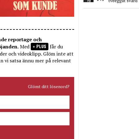
tveeggat svärd
nde reportage och
PLUS
öjanden.
Med
får du
bilder och videoklipp. Glöm inte att
n vi satsa ännu mer på relevant
Glömt ditt lösenord?