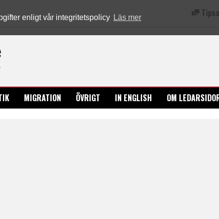
Tipsa
fter enligt vår integritetspolicy
Läs mer
Ledarsidorna.se
TIK
MIGRATION
ÖVRIGT
IN ENGLISH
OM LEDARSIDO