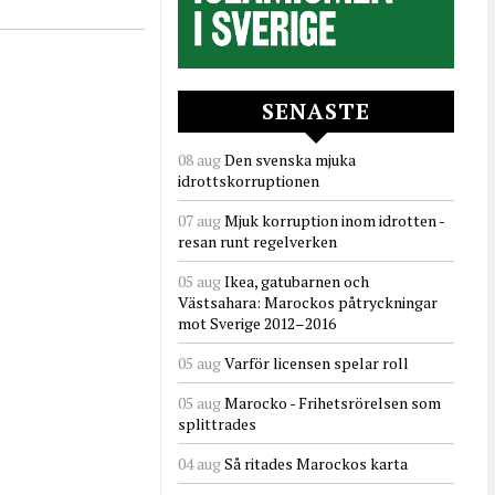
SENASTE
08 aug
Den svenska mjuka
idrottskorruptionen
07 aug
Mjuk korruption inom idrotten -
resan runt regelverken
05 aug
Ikea, gatubarnen och
Västsahara: Marockos påtryckningar
mot Sverige 2012–2016
05 aug
Varför licensen spelar roll
05 aug
Marocko - Frihetsrörelsen som
splittrades
04 aug
Så ritades Marockos karta