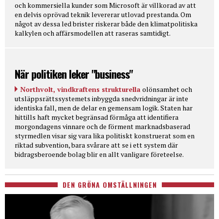
och kommersiella kunder som Microsoft är villkorad av att
en delvis oprövad teknik levererar utlovad prestanda. Om
något av dessa led brister riskerar både den klimatpolitiska
kalkylen och affärsmodellen att raseras samtidigt.
När politiken leker "business"
Northvolt, vindkraftens strukturella
olönsamhet och
utsläppsrättssystemets inbyggda snedvridningar är inte
identiska fall, men de delar en gemensam logik. Staten har
hittills haft mycket begränsad förmåga att identifiera
morgondagens vinnare och de förment marknadsbaserad
styrmedlen visar sig vara lika politiskt konstruerat som en
riktad subvention, bara svårare att se i ett system där
bidragsberoende bolag blir en allt vanligare företeelse.
DEN GRÖNA OMSTÄLLNINGEN