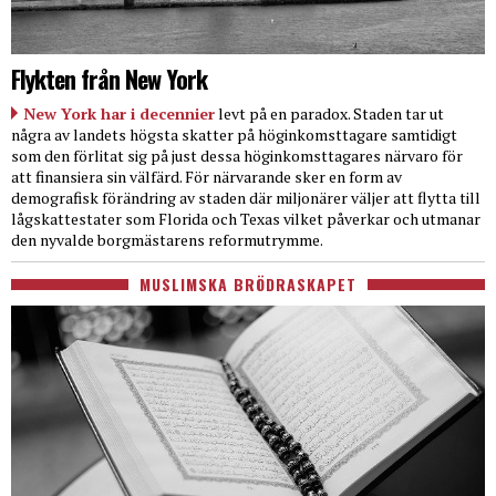
Flykten från New York
New York har i decennier
levt på en paradox. Staden tar ut
några av landets högsta skatter på höginkomsttagare samtidigt
som den förlitat sig på just dessa höginkomsttagares närvaro för
att finansiera sin välfärd. För närvarande sker en form av
demografisk förändring av staden där miljonärer väljer att flytta till
lågskattestater som Florida och Texas vilket påverkar och utmanar
den nyvalde borgmästarens reformutrymme.
MUSLIMSKA BRÖDRASKAPET