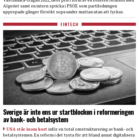
Algeriet samt en intern spricka i PSOE som partiledningen
upprepade gånger försökt sopa under mattan utan att lyckas.
FINTECH
Sverige är inte ens ur startblocken i reformeringen
av bank- och betalsystem
USA står inom kort
inför en total omstrukturering av bank- och
betalsystemen. En reform i det tysta för att bland annat digitalisera