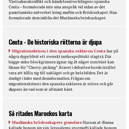
Västsaharakonflikt och händelseutvecklingen i spanska
Ceuta – formulerade inte sina anspråk vid sidan av det
panislamiska nätverket kring muftin och Brödraskapet. Han
formulerade dem inifrån det Muslimska brödraskapet.
Ceuta - De historiska rötterna är djupa
Migrationskrisen i den spanska exklaven Ceuta
har på
några dygn blivit ett svenskt inrikespolitiskt slagträ. Där
bägge sidor blockgränsen ägnar sig åt något som bäst kan
liknas för “Cherry-picking”. Kravet i debatten borde istället
vara att hålla sig till sakläget och ge hela bilden. Det är
rimligt i tider med desinformation. Frågan om
migrationskrisen i den spanska exklaven är större och går
djupare än vad som är allmänt känt.
Så ritades Marockos karta
Muslimska brödraskapets grundare
Hassan al-Banna
kallade honom sin vän. Jerusalems stormufti kallade honom