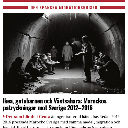
DEN SPANSKA MIGRATIONSKRISEN
Ikea, gatubarnen och Västsahara: Marockos
påtryckningar mot Sverige 2012–2016
Det som hände i Ceuta
är ingen isolerad händelse. Redan 2012–
2016 pressade Marocko Sverige med samma medel, migration och
handel, för att stoppa ett svenskt erkännande av Västsahara.