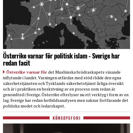
Österrike varnar för politisk islam - Sverige har
redan facit
Österrike varnar för
det Muslimska brödraskapets växande
inflytande i landet. Varningen utfärdas med stöd i både den egna
säkerhetstjänsten och Tysklands säkerhetstjänst årliga översikt
och är i praktiken en beskrivning av en process som redan är
genomförd i Sverige. Österrike efterlyser nu ett verktyg i form av en
lag. Sverige har redan hotbildsanalysen men saknar fortfarande det
politiska modet och ledarskapet.
KÖNSDYSFORI