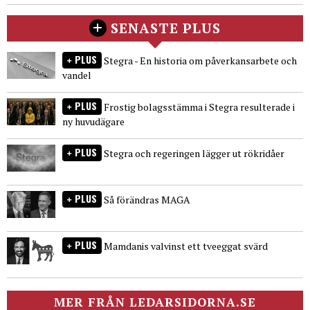
SENASTE PLUS
PLUS
Stegra - En historia om påverkansarbete och
vandel
PLUS
Frostig bolagsstämma i Stegra resulterade i
ny huvudägare
PLUS
Stegra och regeringen lägger ut rökridåer
PLUS
Så förändras MAGA
PLUS
Mamdanis valvinst ett tveeggat svärd
MER FRÅN LEDARSIDORNA.SE