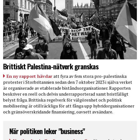
Brittiskt Palestina-nätverk granskas
En ny rapport hävdar
att fyra av fem stora pro-palestinska
protester i Storbritannien sedan den 7 oktober 2023 i själva verket
är organiserade av etablerade biståndsorganisationer. Rapporten
beskriver en reell och delvis underrapporterad samt bristfälligt
belyst fråga. Brittiska regelverk för välgörenhet och politisk
mobilisering är otillräckliga för att fånga upp hybridorganisationer
och gränsöverskridande finansiering, oavsett avsändare.
När politiken leker "business"