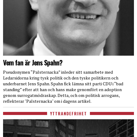
Vem fan är Jens Spahn?
Pseudonymen “Palsternacka” inleder sitt samarbete med
Ledarsidorna kring tysk politik och den tyske politikern och
underbarnet Jens Spahn. Spahn fick lämna sitt parti CDU i “bad
standing” efter att han och hans make genomfört en adoption
genom surrogatmödraskap. Detta, och om politisk arrogans,
reflekterar "Palsternacka" om i dagens artikel.
YTTRANDEFRIHET