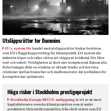
Utsläppsrätter for Dummies
EU:s system för
handel med utsläppsrätter brukar beskrivas
som EU:s flaggskeppsverktyg för klimatpolitik. Ett system där
industrin köper och säljer rätten att släppa ut koldioxid. Det låter
rent och enkelt. Verkligheten är dock mer komplicerad. Bakom alla
förkortningar döljs en struktur av riktade fonder och korsvisa
relationer mellan branscher och medlemsstater där jordmånen för
korruption har optimerats.
Höga risker i Stockholms prestigeprojekt
Stockholm Exergis BECCS-anläggning
är ett av de mest
kapitalintensiva svenska klimatprojekten som är under
produktion. Hela intäktsmodellen, från såväl staten som EU