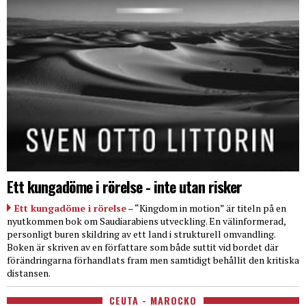
Ett kungadöme i rörelse - inte utan risker
Ett kungadöme i rörelse
– “Kingdom in motion” är titeln på en
nyutkommen bok om Saudiarabiens utveckling. En välinformerad,
personligt buren skildring av ett land i strukturell omvandling.
Boken är skriven av en författare som både suttit vid bordet där
förändringarna förhandlats fram men samtidigt behållit den kritiska
distansen.
CEUTA - MAROCKO