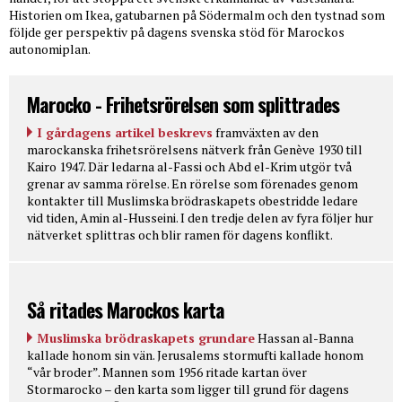
Historien om Ikea, gatubarnen på Södermalm och den tystnad som
följde ger perspektiv på dagens svenska stöd för Marockos
autonomiplan.
Marocko - Frihetsrörelsen som splittrades
I gårdagens artikel beskrevs
framväxten av den
marockanska frihetsrörelsens nätverk från Genève 1930 till
Kairo 1947. Där ledarna al-Fassi och Abd el-Krim utgör två
grenar av samma rörelse. En rörelse som förenades genom
kontakter till Muslimska brödraskapets obestridde ledare
vid tiden, Amin al-Husseini. I den tredje delen av fyra följer hur
nätverket splittras och blir ramen för dagens konflikt.
Så ritades Marockos karta
Muslimska brödraskapets grundare
Hassan al-Banna
kallade honom sin vän. Jerusalems stormufti kallade honom
“vår broder”. Mannen som 1956 ritade kartan över
Stormarocko – den karta som ligger till grund för dagens