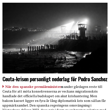
Ceuta-krisen personligt nederlag för Pedro Sanchez
När den spanske premiärminister
n
under gårdagen reste till
Ceuta för att möta konsekvenserna av veckans migrationskris
handlade det officiella budskapet om akut krishantering. Men
bakom kaoset ligger en fyra år lång diplomatisk kris som sällan får
uppmärksamhet. Den spanska regeringens omsvängning i
Västsahara-frågan 2022, dess pris i form av en brusten relation med