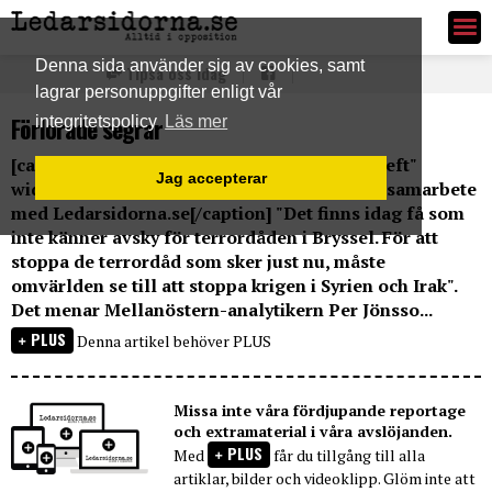
Ledarsidorna.se
Denna sida använder sig av cookies, samt
Tipsa oss idag
lagrar personuppgifter enligt vår
Förlorade segrar
integritetspolicy
Läs mer
[caption id="attachment_5990" align="alignleft"
Jag accepterar
width="418"] Copyright Kjell Nilsson Mäki i samarbete
med Ledarsidorna.se[/caption] "Det finns idag få som
inte känner avsky för terrordåden i Bryssel. För att
stoppa de terrordåd som sker just nu, måste
omvärlden se till att stoppa krigen i Syrien och Irak".
Det menar Mellanöstern-analytikern Per Jönsso...
PLUS
Denna artikel behöver PLUS
Missa inte våra fördjupande reportage
och extramaterial i våra avslöjanden.
PLUS
Med
får du tillgång till alla
artiklar, bilder och videoklipp. Glöm inte att