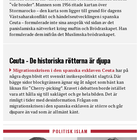
“vår broder”. Mannen som 1956 ritade kartan över
Stormarocko – den karta som ligger till grund för dagens
Västsaharakonflikt och händelseutvecklingen i spanska
Ceuta – formulerade inte sina anspråk vid sidan av det
panislamiska nätverket kring muftin och Brödraskapet. Han
formulerade dem inifrån det Muslimska brödraskapet.
Ceuta - De historiska rötterna är djupa
Migrationskrisen i den spanska exklaven Ceuta
har på
några dygn blivit ett svenskt inrikespolitiskt slagträ. Där
bägge sidor blockgränsen ägnar sig åt något som bäst kan
liknas för “Cherry-picking”. Kravet i debatten borde istället
vara att hålla sig till sakläget och ge hela bilden. Det är
rimligt i tider med desinformation. Frågan om
migrationskrisen i den spanska exklaven är större och går
djupare än vad som är allmänt känt.
POLITISK ISLAM