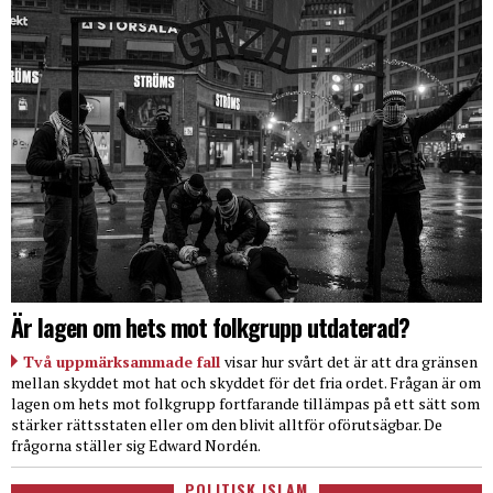
Är lagen om hets mot folkgrupp utdaterad?
Två uppmärksammade fall
visar hur svårt det är att dra gränsen
mellan skyddet mot hat och skyddet för det fria ordet. Frågan är om
lagen om hets mot folkgrupp fortfarande tillämpas på ett sätt som
stärker rättsstaten eller om den blivit alltför oförutsägbar. De
frågorna ställer sig Edward Nordén.
POLITISK ISLAM