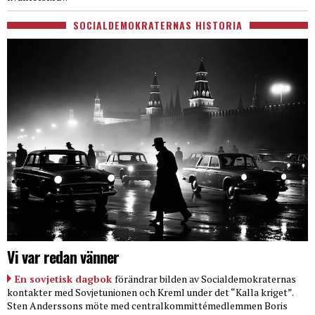
SOCIALDEMOKRATERNAS HISTORIA
Vi var redan vänner
En sovjetisk dagbok
förändrar bilden av Socialdemokraternas
kontakter med Sovjetunionen och Kreml under det “Kalla kriget”.
Sten Anderssons möte med centralkommittémedlemmen Boris