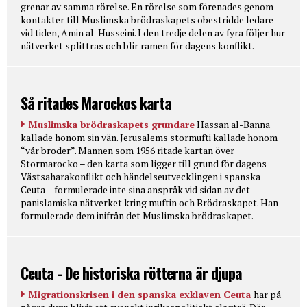
grenar av samma rörelse. En rörelse som förenades genom
kontakter till Muslimska brödraskapets obestridde ledare
vid tiden, Amin al-Husseini. I den tredje delen av fyra följer hur
nätverket splittras och blir ramen för dagens konflikt.
Så ritades Marockos karta
Muslimska brödraskapets grundare
Hassan al-Banna
kallade honom sin vän. Jerusalems stormufti kallade honom
“vår broder”. Mannen som 1956 ritade kartan över
Stormarocko – den karta som ligger till grund för dagens
Västsaharakonflikt och händelseutvecklingen i spanska
Ceuta – formulerade inte sina anspråk vid sidan av det
panislamiska nätverket kring muftin och Brödraskapet. Han
formulerade dem inifrån det Muslimska brödraskapet.
Ceuta - De historiska rötterna är djupa
Migrationskrisen i den spanska exklaven Ceuta
har på