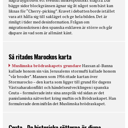
några dygn blivit ett svenskt inrikespolitiskt slagträ. Där
bägge sidor blockgränsen ägnar sig åt något som bäst kan
liknas för “Cherry-picking”. Kravet i debatten borde istället
vara att hålla sig till sakläget och ge hela bilden. Det är
rimligt i tider med desinformation. Frågan om
migrationskrisen i den spanska exklaven är större och går
djupare än vad som är allmänt känt.
Så ritades Marockos karta
Muslimska brödraskapets grundare
Hassan al-Banna
kallade honom sin vän. Jerusalems stormufti kallade honom
“vår broder”. Mannen som 1956 ritade kartan över
Stormarocko – den karta som ligger till grund för dagens
Västsaharakonflikt och händelseutvecklingen i spanska
Ceuta – formulerade inte sina anspråk vid sidan av det
panislamiska nätverket kring muftin och Brödraskapet. Han
formulerade dem inifrån det Muslimska brödraskapet.
Ceuta - De historiska rötterna är djupa