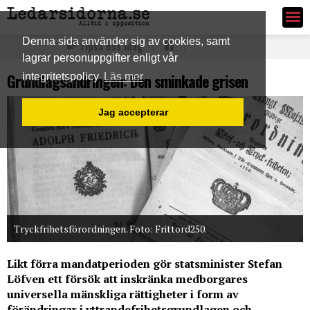
Ledarsidorna.se
Denna sida använder sig av cookies, samt
Tipsa oss idag
lagrar personuppgifter enligt vår
Grundlagsändringen: Den sminkade grisen
integritetspolicy
Läs mer
Jag accepterar
Tryckfrihetsförordningen. Foto: Frittord250.
Likt förra mandatperioden gör statsminister Stefan
Löfven ett försök att inskränka medborgares
universella mänskliga rättigheter i form av
förändringar i yttrandefrihetsgrundlagen och