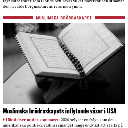
lågskattestater som Florida och Texas vilket påverkar och utmanar
den nyvalde borgmästarens reformutrymme.
MUSLIMSKA BRÖDRASKAPET
Muslimska brödraskapets inflytande växer i USA
Händelser under sommaren
2026 belyser en fråga som det
amerikanska politiska etablissemanget länge undvikit att ställa på