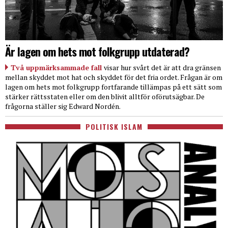
Är lagen om hets mot folkgrupp utdaterad?
Två uppmärksammade fall
visar hur svårt det är att dra gränsen
mellan skyddet mot hat och skyddet för det fria ordet. Frågan är om
lagen om hets mot folkgrupp fortfarande tillämpas på ett sätt som
stärker rättsstaten eller om den blivit alltför oförutsägbar. De
frågorna ställer sig Edward Nordén.
POLITISK ISLAM