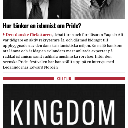
Hur tänker en islamist om Pride?
Den danske författaren
, debattören och föreläsaren Yaqoub Ali
var tidigare en aktiv rekryterare åt, och därmed bidragit till
uppbyggnaden av den danska islamistiska miljön. En miljö han kom
att lämna och är idag en av landets mest anlitade experter på
radikal islamism samt radikala muslimska rörelser. Inför den
svenska Pride-festivalen har han ställt upp på en intervju med
Ledarsidornas Edward Nordén.
KULTUR