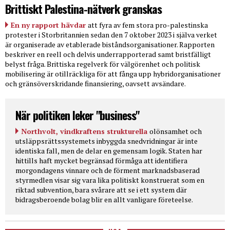
Brittiskt Palestina-nätverk granskas
En ny rapport hävdar
att fyra av fem stora pro-palestinska
protester i Storbritannien sedan den 7 oktober 2023 i själva verket
är organiserade av etablerade biståndsorganisationer. Rapporten
beskriver en reell och delvis underrapporterad samt bristfälligt
belyst fråga. Brittiska regelverk för välgörenhet och politisk
mobilisering är otillräckliga för att fånga upp hybridorganisationer
och gränsöverskridande finansiering, oavsett avsändare.
När politiken leker "business"
Northvolt, vindkraftens strukturella
olönsamhet och
utsläppsrättssystemets inbyggda snedvridningar är inte
identiska fall, men de delar en gemensam logik. Staten har
hittills haft mycket begränsad förmåga att identifiera
morgondagens vinnare och de förment marknadsbaserad
styrmedlen visar sig vara lika politiskt konstruerat som en
riktad subvention, bara svårare att se i ett system där
bidragsberoende bolag blir en allt vanligare företeelse.