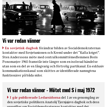
Vi var redan vänner
En sovjetisk dagbok
förändrar bilden av Socialdemokraternas
kontakter med Sovjetunionen och Kreml under det “Kalla kriget”.
Sten Anderssons möte med centralkommittémedlemmen Boris
Ponomarjov 1965 framstår inte längre som en isolerad händelse
utan som en del av en långvarig och förtrolig partikanal. En exklusiv
kommunikationskanal som sköttes av identifierade namngivna
funktionärer på båda sidor.
Vi var redan vänner - Mötet med S i maj 1972
I går publicerade Ledarsidorna
del 1 av en genomgång av
den sovjetiske politikern Anatolij Tjernjajevs dagbok och dess
uppgifter om Socialdemokraternas kontakter med det