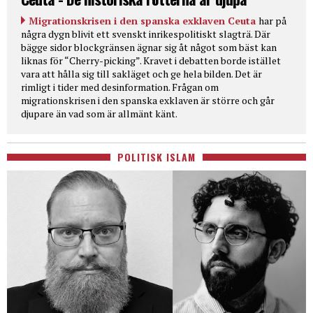
Migrationskrisen i den spanska exklaven Ceuta
har på
några dygn blivit ett svenskt inrikespolitiskt slagträ. Där
bägge sidor blockgränsen ägnar sig åt något som bäst kan
liknas för “Cherry-picking”. Kravet i debatten borde istället
vara att hålla sig till sakläget och ge hela bilden. Det är
rimligt i tider med desinformation. Frågan om
migrationskrisen i den spanska exklaven är större och går
djupare än vad som är allmänt känt.
POLITISK ISLAM