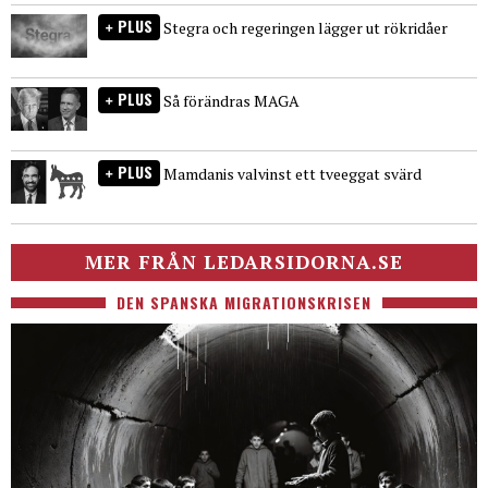
PLUS
Stegra och regeringen lägger ut rökridåer
PLUS
Så förändras MAGA
PLUS
Mamdanis valvinst ett tveeggat svärd
MER FRÅN LEDARSIDORNA.SE
DEN SPANSKA MIGRATIONSKRISEN