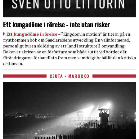
Ett kungadöme i rörelse - inte utan risker
Ett kungadöme i rörelse
– “Kingdom in motion” är titeln på en
nyutkommen bok om Saudiarabiens utveckling. En välinformerad,
personligt buren skildring av ett land i strukturell omvandling.
Boken är skriven av en författare som både suttit vid bordet där
förändringarna förhandlats fram men samtidigt behållit den kritiska
distansen.
CEUTA - MAROCKO