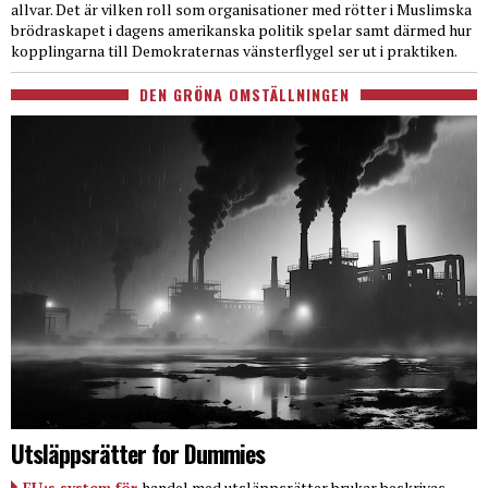
allvar. Det är vilken roll som organisationer med rötter i Muslimska
brödraskapet i dagens amerikanska politik spelar samt därmed hur
kopplingarna till Demokraternas vänsterflygel ser ut i praktiken.
DEN GRÖNA OMSTÄLLNINGEN
Utsläppsrätter for Dummies
EU:s system för
handel med utsläppsrätter brukar beskrivas