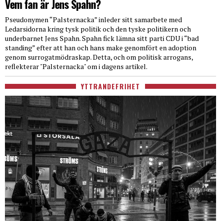
Vem fan är Jens Spahn?
Pseudonymen “Palsternacka” inleder sitt samarbete med
Ledarsidorna kring tysk politik och den tyske politikern och
underbarnet Jens Spahn. Spahn fick lämna sitt parti CDU i “bad
standing” efter att han och hans make genomfört en adoption
genom surrogatmödraskap. Detta, och om politisk arrogans,
reflekterar "Palsternacka" om i dagens artikel.
YTTRANDEFRIHET