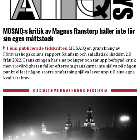
MOSAIQ:s kritik av Magnus Ranstorp håller inte för
sin egen måttstock
I juni publicerade tidskriften
MOSAIQ en granskning av
Försvarshögskolans rapport Salafism och salafistisk jihadism 2.0
från 2022. Granskningen har sina poänger och tar upp befogad kritik
men trovärdigheten faller eftersom granskarna inte själva på någon
punkt eller i någon större omfattning själva lever upp till sina egna
kvalitetskrav.
SOCIALDEMOKRATERNAS HISTORIA