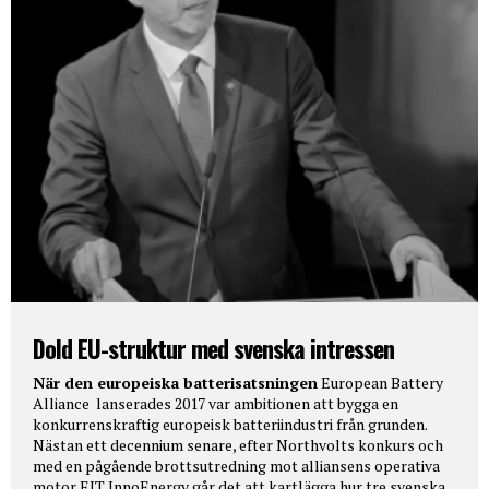
Dold EU-struktur med svenska intressen
När den europeiska batterisatsningen
European Battery
Alliance lanserades 2017 var ambitionen att bygga en
konkurrenskraftig europeisk batteriindustri från grunden.
Nästan ett decennium senare, efter Northvolts konkurs och
med en pågående brottsutredning mot alliansens operativa
motor EIT InnoEnergy går det att kartlägga hur tre svenska