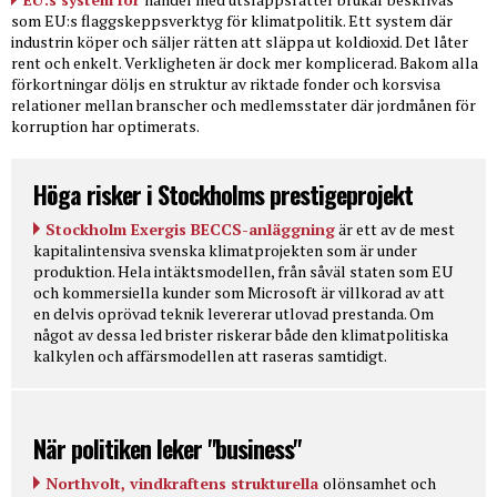
som EU:s flaggskeppsverktyg för klimatpolitik. Ett system där
industrin köper och säljer rätten att släppa ut koldioxid. Det låter
rent och enkelt. Verkligheten är dock mer komplicerad. Bakom alla
förkortningar döljs en struktur av riktade fonder och korsvisa
relationer mellan branscher och medlemsstater där jordmånen för
korruption har optimerats.
Höga risker i Stockholms prestigeprojekt
Stockholm Exergis BECCS-anläggning
är ett av de mest
kapitalintensiva svenska klimatprojekten som är under
produktion. Hela intäktsmodellen, från såväl staten som EU
och kommersiella kunder som Microsoft är villkorad av att
en delvis oprövad teknik levererar utlovad prestanda. Om
något av dessa led brister riskerar både den klimatpolitiska
kalkylen och affärsmodellen att raseras samtidigt.
När politiken leker "business"
Northvolt, vindkraftens strukturella
olönsamhet och