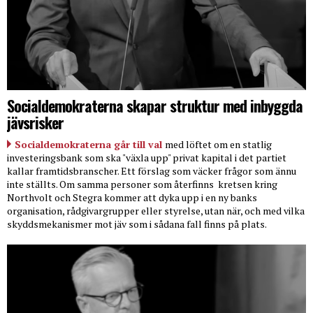
Socialdemokraterna skapar struktur med inbyggda
jävsrisker
Socialdemokraterna går till val
med löftet om en statlig
investeringsbank som ska "växla upp" privat kapital i det partiet
kallar framtidsbranscher. Ett förslag som väcker frågor som ännu
inte ställts. Om samma personer som återfinns
kretsen kring
Northvolt och Stegra kommer att dyka upp i en ny banks
organisation, rådgivargrupper eller styrelse, utan när, och med vilka
skyddsmekanismer mot jäv som i sådana fall finns på plats.