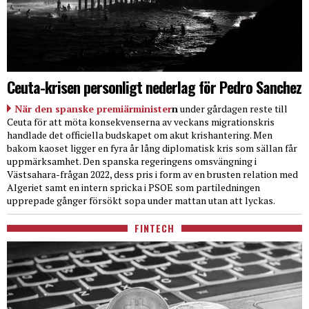
Ceuta-krisen personligt nederlag för Pedro Sanchez
När den spanske premiärminister
n
under gårdagen reste till
Ceuta för att möta konsekvenserna av veckans migrationskris
handlade det officiella budskapet om akut krishantering. Men
bakom kaoset ligger en fyra år lång diplomatisk kris som sällan får
uppmärksamhet. Den spanska regeringens omsvängning i
Västsahara-frågan 2022, dess pris i form av en brusten relation med
Algeriet samt en intern spricka i PSOE som partiledningen
upprepade gånger försökt sopa under mattan utan att lyckas.
FINTECH