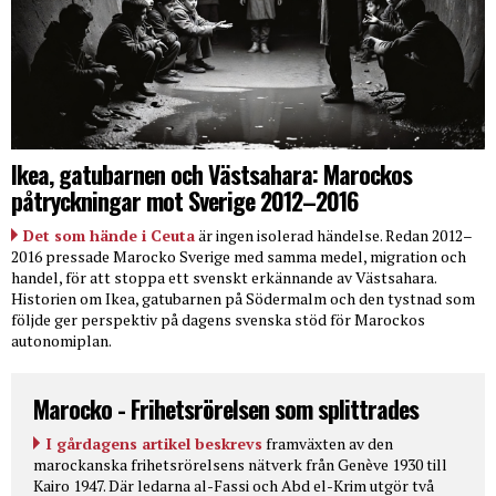
Ikea, gatubarnen och Västsahara: Marockos
påtryckningar mot Sverige 2012–2016
Det som hände i Ceuta
är ingen isolerad händelse. Redan 2012–
2016 pressade Marocko Sverige med samma medel, migration och
handel, för att stoppa ett svenskt erkännande av Västsahara.
Historien om Ikea, gatubarnen på Södermalm och den tystnad som
följde ger perspektiv på dagens svenska stöd för Marockos
autonomiplan.
Marocko - Frihetsrörelsen som splittrades
I gårdagens artikel beskrevs
framväxten av den
marockanska frihetsrörelsens nätverk från Genève 1930 till
Kairo 1947. Där ledarna al-Fassi och Abd el-Krim utgör två