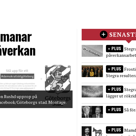
 manar
SENAST
åverkan
PLUS
Stegra
påverkansarbet
PLUS
Frost
Stegra resulter
PLUS
Stegr
lägger ut rökri
bn Rushd upprop på
acebook/Göteborgs stad. Montage.
PLUS
Så fö
PLUS
Mamda