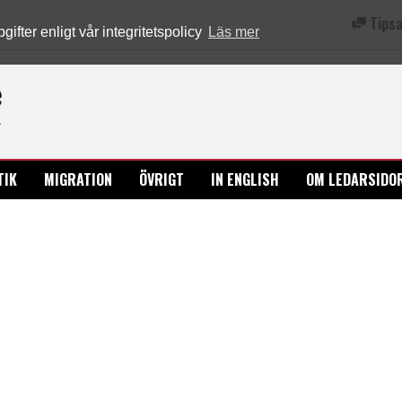
Tipsa
fter enligt vår integritetspolicy
Läs mer
Ledarsidorna.se
TIK
MIGRATION
ÖVRIGT
IN ENGLISH
OM LEDARSIDO