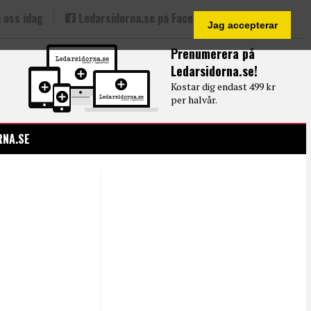
 oss idag
Ledarsidorna.se på Facebook
Jag accepterar
Prenumerera på
Ledarsidorna.se!
Kostar dig endast 499 kr
per halvår.
RNA.SE