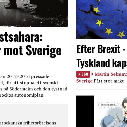
stsahara:
 mot Sverige
Efter Brexit 
Tyskland kap
660
Martin Selmayr
edan 2012–2016 pressade
Sverige
Fått stor makt
, för att stoppa ett svenskt
en på Södermalm och den tystnad
Marockos autonomiplan.
rockanska frihetsrörelsens