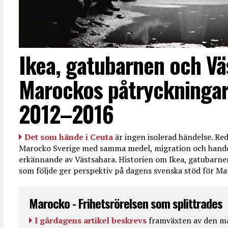
Ikea, gatubarnen och Vä
Marockos påtryckningar
2012–2016
Det som hände i Ceuta
är ingen isolerad händelse. R
Marocko Sverige med samma medel, migration och handel
erkännande av Västsahara. Historien om Ikea, gatubarn
som följde ger perspektiv på dagens svenska stöd för 
Marocko - Frihetsrörelsen som splittrades
I gårdagens artikel beskrevs
framväxten av den ma