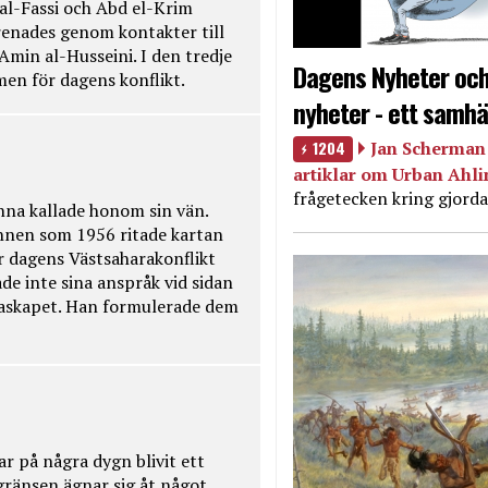
 al-Fassi och Abd el-Krim
renades genom kontakter till
Amin al-Husseini. I den tredje
Dagens Nyheter och
amen för dagens konflikt.
nyheter - ett samhä
1204
Jan Scherman 
artiklar om Urban Ahl
frågetecken kring gjorda
na kallade honom sin vän.
nnen som 1956 ritade kartan
r dagens Västsaharakonflikt
de inte sina anspråk vid sidan
raskapet. Han formulerade dem
ar på några dygn blivit ett
kgränsen ägnar sig åt något