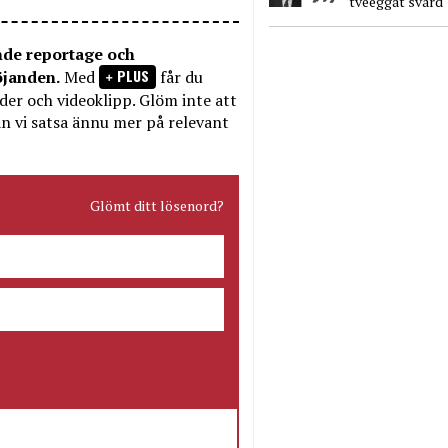
tveeggat svärd
nde reportage och
PLUS
öjanden.
Med
får du
bilder och videoklipp. Glöm inte att
n vi satsa ännu mer på relevant
Glömt ditt lösenord?