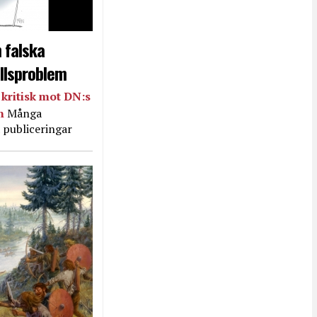
 falska
llsproblem
kritisk mot DN:s
in
Många
 publiceringar