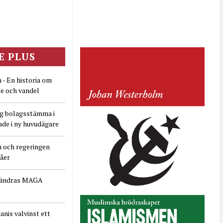
E PLUS
 - En historia om
e och vandel
ig bolagsstämma i
ade i ny huvudägare
a och regeringen
dåer
rändras MAGA
nis valvinst ett