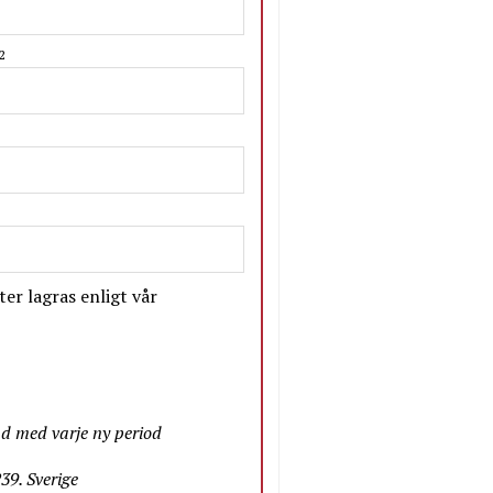
2
er lagras enligt vår
nd med varje ny period
9. Sverige