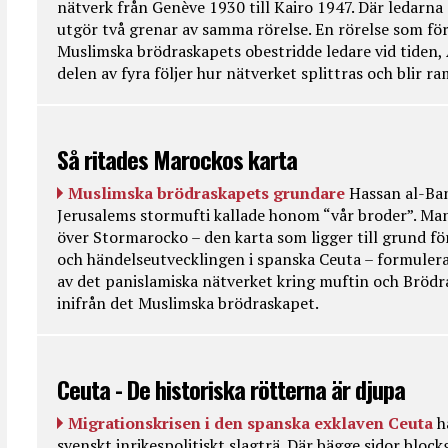
nätverk från Genève 1930 till Kairo 1947. Där ledarna
utgör två grenar av samma rörelse. En rörelse som fö
Muslimska brödraskapets obestridde ledare vid tiden, 
delen av fyra följer hur nätverket splittras och blir r
Så ritades Marockos karta
Muslimska brödraskapets grundare
Hassan al-Ban
Jerusalems stormufti kallade honom “vår broder”. Ma
över Stormarocko – den karta som ligger till grund fö
och händelseutvecklingen i spanska Ceuta – formulera
av det panislamiska nätverket kring muftin och Bröd
inifrån det Muslimska brödraskapet.
Ceuta - De historiska rötterna är djupa
Migrationskrisen i den spanska exklaven Ceuta
h
svenskt inrikespolitiskt slagträ. Där bägge sidor bloc