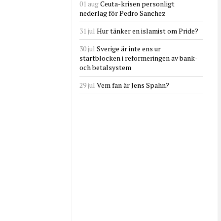
01 aug
Ceuta-krisen personligt
nederlag för Pedro Sanchez
31 jul
Hur tänker en islamist om Pride?
30 jul
Sverige är inte ens ur
startblocken i reformeringen av bank-
och betalsystem
29 jul
Vem fan är Jens Spahn?