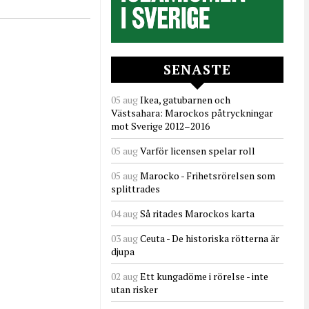
SENASTE
05 aug
Ikea, gatubarnen och
Västsahara: Marockos påtryckningar
mot Sverige 2012–2016
05 aug
Varför licensen spelar roll
05 aug
Marocko - Frihetsrörelsen som
splittrades
04 aug
Så ritades Marockos karta
03 aug
Ceuta - De historiska rötterna är
djupa
02 aug
Ett kungadöme i rörelse - inte
utan risker