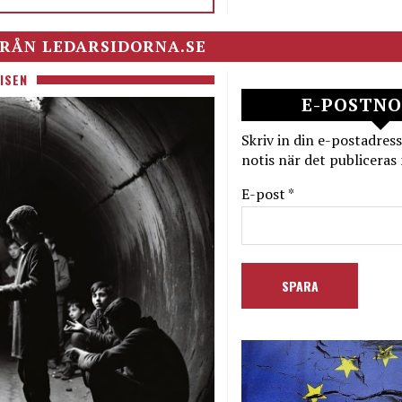
RÅN LEDARSIDORNA.SE
ISEN
E-POSTNO
Skriv in din e-postadress
notis när det publiceras 
E-post *