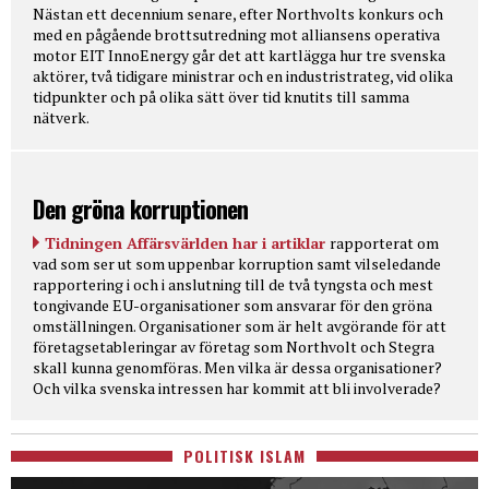
Nästan ett decennium senare, efter Northvolts konkurs och
med en pågående brottsutredning mot alliansens operativa
motor EIT InnoEnergy går det att kartlägga hur tre svenska
aktörer, två tidigare ministrar och en industristrateg, vid olika
tidpunkter och på olika sätt över tid knutits till samma
nätverk.
Den gröna korruptionen
Tidningen Affärsvärlden har i artiklar
rapporterat om
vad som ser ut som uppenbar korruption samt vilseledande
rapportering i och i anslutning till de två tyngsta och mest
tongivande EU-organisationer som ansvarar för den gröna
omställningen. Organisationer som är helt avgörande för att
företagsetableringar av företag som Northvolt och Stegra
skall kunna genomföras. Men vilka är dessa organisationer?
Och vilka svenska intressen har kommit att bli involverade?
POLITISK ISLAM