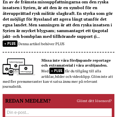
En av de främsta missuppfattningarna om den ryska
insatsen i Syrien, är att den är en symbol för en
återupprättad rysk militär slagkraft. En styrka som gör
det möjligt för Ryssland att agera långt utanför det
egna landet. Men sanningen är att den ryska insatsen i
Syrien är mycket blygsam; sammantaget ett tjugotal
jakt- och bombplan med tillhörande support (i...
PLUS
Denna artikel behöver PLUS
Missa inte våra fördjupande reportage
och extramaterial i våra avslöjanden.
PLUS
Med
får du tillgång till alla
artiklar, bilder och videoklipp. Glöm inte att
med fler prenumeranter kan vi satsa ännu mer på relevant
journalistik.
REDAN MEDLEM?
Glömt ditt lösenord?