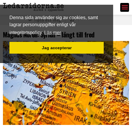
Ledarsidorna.se
Denna sida använder sig av cookies, samt
Tipsa oss idag
lagrar personuppgifter enligt vår
Magnus Norell: Syrien – långt till fred
integritetspolicy
Läs mer
Jag accepterar