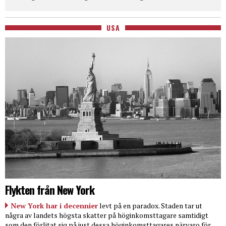
USA
Flykten från New York
New York har i decennier
levt på en paradox. Staden tar ut
några av landets högsta skatter på höginkomsttagare samtidigt
som den förlitat sig på just dessa höginkomsttagares närvaro för