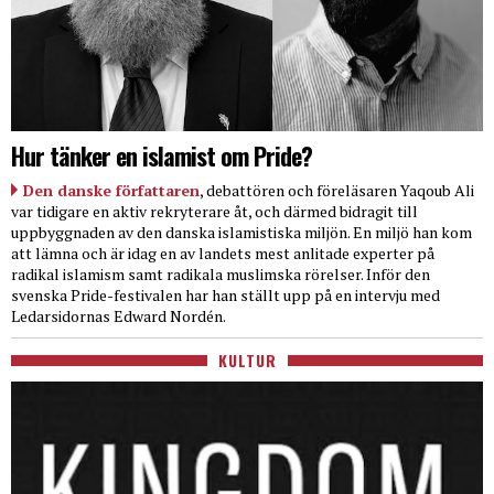
Hur tänker en islamist om Pride?
Den danske författaren
, debattören och föreläsaren Yaqoub Ali
var tidigare en aktiv rekryterare åt, och därmed bidragit till
uppbyggnaden av den danska islamistiska miljön. En miljö han kom
att lämna och är idag en av landets mest anlitade experter på
radikal islamism samt radikala muslimska rörelser. Inför den
svenska Pride-festivalen har han ställt upp på en intervju med
Ledarsidornas Edward Nordén.
KULTUR