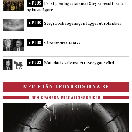
PLUS
Frostig bolagsstämma i Stegra resulterade i
ny huvudägare
PLUS
Stegra och regeringen lägger ut rökridåer
PLUS
Så förändras MAGA
PLUS
Mamdanis valvinst ett tveeggat svärd
MER FRÅN LEDARSIDORNA.SE
DEN SPANSKA MIGRATIONSKRISEN