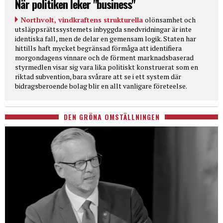
När politiken leker "business"
Northvolt, vindkraftens strukturella
olönsamhet och
utsläppsrättssystemets inbyggda snedvridningar är inte
identiska fall, men de delar en gemensam logik. Staten har
hittills haft mycket begränsad förmåga att identifiera
morgondagens vinnare och de förment marknadsbaserad
styrmedlen visar sig vara lika politiskt konstruerat som en
riktad subvention, bara svårare att se i ett system där
bidragsberoende bolag blir en allt vanligare företeelse.
DEN GRÖNA OMSTÄLLNINGEN