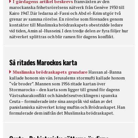
I gårdagens artikel beskrevs
framväxten av den
marockanska frihetsrörelsens nätverk från Genève 1930 till
Kairo 1947. Där ledarna al-Fassi och Abd el-Krim utgör två
grenar av samma rörelse. En rörelse som förenades genom
kontakter till Muslimska brödraskapets obestridde ledare
vid tiden, Amin al-Husseini. I den tredje delen av fyra följer hur
nätverket splittras och blir ramen för dagens konflikt.
Så ritades Marockos karta
Muslimska brödraskapets grundare
Hassan al-Banna
kallade honom sin vän. Jerusalems stormufti kallade honom
“vår broder”. Mannen som 1956 ritade kartan över
Stormarocko – den karta som ligger till grund för dagens
Västsaharakonflikt och händelseutvecklingen i spanska
Ceuta – formulerade inte sina anspråk vid sidan av det
panislamiska nätverket kring muftin och Brödraskapet. Han
formulerade dem inifrån det Muslimska brödraskapet.