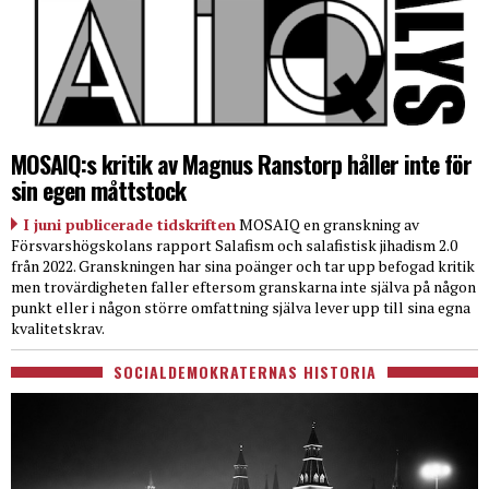
MOSAIQ:s kritik av Magnus Ranstorp håller inte för
sin egen måttstock
I juni publicerade tidskriften
MOSAIQ en granskning av
Försvarshögskolans rapport Salafism och salafistisk jihadism 2.0
från 2022. Granskningen har sina poänger och tar upp befogad kritik
men trovärdigheten faller eftersom granskarna inte själva på någon
punkt eller i någon större omfattning själva lever upp till sina egna
kvalitetskrav.
SOCIALDEMOKRATERNAS HISTORIA