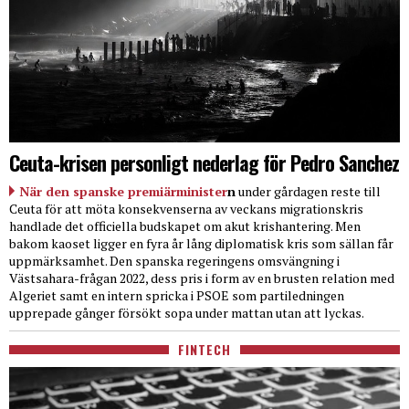
Ceuta-krisen personligt nederlag för Pedro Sanchez
När den spanske premiärminister
n
under gårdagen reste till
Ceuta för att möta konsekvenserna av veckans migrationskris
handlade det officiella budskapet om akut krishantering. Men
bakom kaoset ligger en fyra år lång diplomatisk kris som sällan får
uppmärksamhet. Den spanska regeringens omsvängning i
Västsahara-frågan 2022, dess pris i form av en brusten relation med
Algeriet samt en intern spricka i PSOE som partiledningen
upprepade gånger försökt sopa under mattan utan att lyckas.
FINTECH