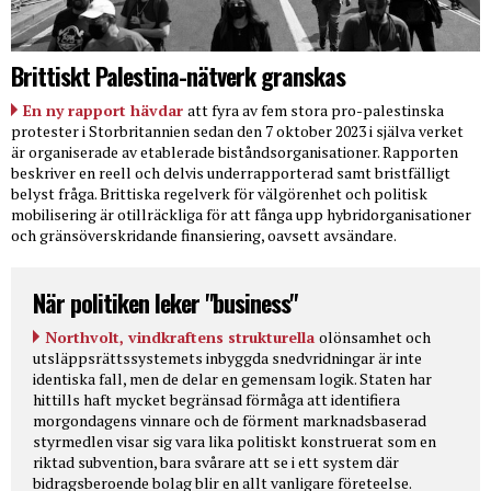
Brittiskt Palestina-nätverk granskas
En ny rapport hävdar
att fyra av fem stora pro-palestinska
protester i Storbritannien sedan den 7 oktober 2023 i själva verket
är organiserade av etablerade biståndsorganisationer. Rapporten
beskriver en reell och delvis underrapporterad samt bristfälligt
belyst fråga. Brittiska regelverk för välgörenhet och politisk
mobilisering är otillräckliga för att fånga upp hybridorganisationer
och gränsöverskridande finansiering, oavsett avsändare.
När politiken leker "business"
Northvolt, vindkraftens strukturella
olönsamhet och
utsläppsrättssystemets inbyggda snedvridningar är inte
identiska fall, men de delar en gemensam logik. Staten har
hittills haft mycket begränsad förmåga att identifiera
morgondagens vinnare och de förment marknadsbaserad
styrmedlen visar sig vara lika politiskt konstruerat som en
riktad subvention, bara svårare att se i ett system där
bidragsberoende bolag blir en allt vanligare företeelse.