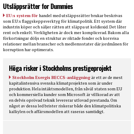
Utsläppsrätter for Dummies
EU:s system för
handel med utsläppsrätter brukar beskrivas
som EU:s flaggskeppsverktyg för klimatpolitik. Ett system där
industrin köper och säljer rätten att släppa ut koldioxid. Det låter
rent och enkelt. Verkligheten är dock mer komplicerad. Bakom alla
förkortningar döljs en struktur av riktade fonder och korsvisa
relationer mellan branscher och medlemsstater där jordmånen för
korruption har optimerats.
Höga risker i Stockholms prestigeprojekt
Stockholm Exergis BECCS-anläggning
är ett av de mest
kapitalintensiva svenska klimatprojekten som är under
produktion. Hela intäktsmodellen, från såväl staten som EU
och kommersiella kunder som Microsoft är villkorad av att
en delvis oprövad teknik levererar utlovad prestanda. Om
något av dessa led brister riskerar både den klimatpolitiska
kalkylen och affärsmodellen att raseras samtidigt.