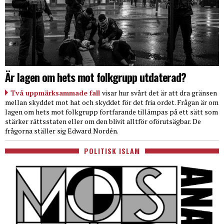
Är lagen om hets mot folkgrupp utdaterad?
Två uppmärksammade fall
visar hur svårt det är att dra gränsen
mellan skyddet mot hat och skyddet för det fria ordet. Frågan är om
lagen om hets mot folkgrupp fortfarande tillämpas på ett sätt som
stärker rättsstaten eller om den blivit alltför oförutsägbar. De
frågorna ställer sig Edward Nordén.
POLITISK ISLAM