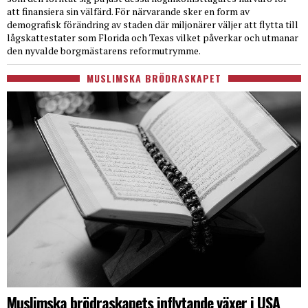
att finansiera sin välfärd. För närvarande sker en form av
demografisk förändring av staden där miljonärer väljer att flytta till
lågskattestater som Florida och Texas vilket påverkar och utmanar
den nyvalde borgmästarens reformutrymme.
MUSLIMSKA BRÖDRASKAPET
Muslimska brödraskapets inflytande växer i USA