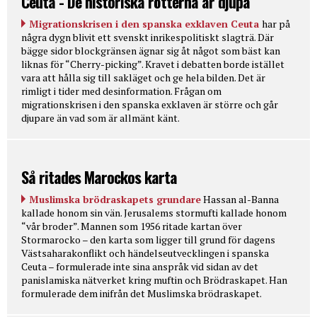
Ceuta - De historiska rötterna är djupa
Migrationskrisen i den spanska exklaven Ceuta
har på
några dygn blivit ett svenskt inrikespolitiskt slagträ. Där
bägge sidor blockgränsen ägnar sig åt något som bäst kan
liknas för “Cherry-picking”. Kravet i debatten borde istället
vara att hålla sig till sakläget och ge hela bilden. Det är
rimligt i tider med desinformation. Frågan om
migrationskrisen i den spanska exklaven är större och går
djupare än vad som är allmänt känt.
Så ritades Marockos karta
Muslimska brödraskapets grundare
Hassan al-Banna
kallade honom sin vän. Jerusalems stormufti kallade honom
“vår broder”. Mannen som 1956 ritade kartan över
Stormarocko – den karta som ligger till grund för dagens
Västsaharakonflikt och händelseutvecklingen i spanska
Ceuta – formulerade inte sina anspråk vid sidan av det
panislamiska nätverket kring muftin och Brödraskapet. Han
formulerade dem inifrån det Muslimska brödraskapet.