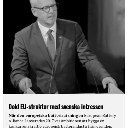
Dold EU-struktur med svenska intressen
När den europeiska batterisatsningen
European Battery
Alliance lanserades 2017 var ambitionen att bygga en
konkurrenskraftig europeisk batteriindustri från grunden.