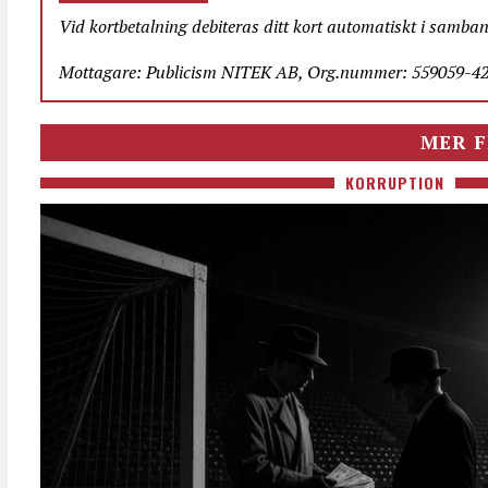
Vid kortbetalning debiteras ditt kort automatiskt i samba
Mottagare: Publicism NITEK AB, Org.nummer: 559059-423
MER F
KORRUPTION