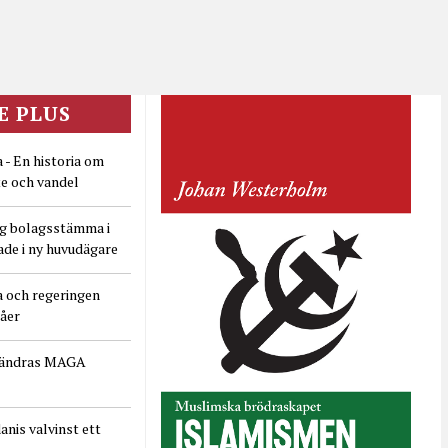
E PLUS
 - En historia om
e och vandel
ig bolagsstämma i
ade i ny huvudägare
a och regeringen
dåer
rändras MAGA
nis valvinst ett