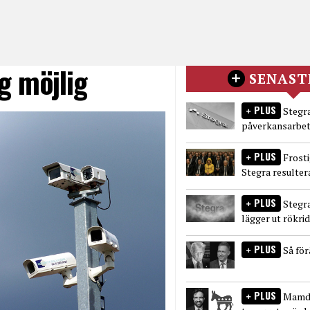
g möjlig
SENAST
PLUS
Stegra
påverkansarbet
PLUS
Frost
Stegra resulter
PLUS
Stegr
lägger ut rökri
PLUS
Så fö
PLUS
Mamda