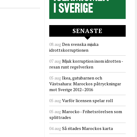
SENASTE
08 aug
Den svenska mjuka
idrottskorruptionen
07 aug
Mjuk korruption inom idrotten -
resan runt regelverken
05 aug
Ikea, gatubarnen och
Västsahara: Marockos påtryckningar
mot Sverige 2012–2016
05 aug
Varför licensen spelar roll
05 aug
Marocko - Frihetsrörelsen som
splittrades
04 aug
Så ritades Marockos karta