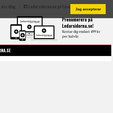
 oss idag
Ledarsidorna.se på Facebook
Jag accepterar
Prenumerera på
Ledarsidorna.se!
Kostar dig endast 499 kr
per halvår.
RNA.SE