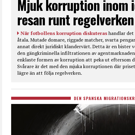
Mjuk korruption inom i
resan runt regelverken
När fotbollens korruption diskuteras
handlar det 
åtala. Mutade domare, riggade matcher, svarta pengar
annat direkt juridiskt klandervärt. Detta är en bister
den gängkriminella infiltrationen av agentmarknaden
enklaste formen av korruption att peka ut eftersom de
Svårare är det med den mjuka korruptionen där priset 
lägre än att följa regelverken.
DEN SPANSKA MIGRATIONSKR