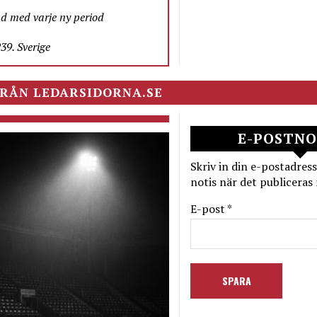
nd med varje ny period
9. Sverige
RÅN LEDARSIDORNA.SE
E-POSTNO
Skriv in din e-postadress
notis när det publiceras 
E-post *