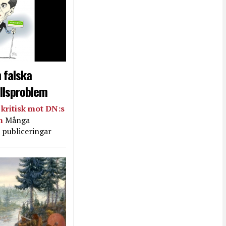
 falska
llsproblem
kritisk mot DN:s
in
Många
 publiceringar