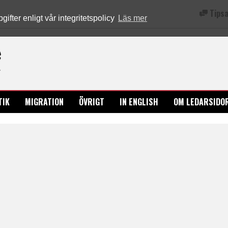
Tipsa
fter enligt vår integritetspolicy
Läs mer
Ledarsidorna.se
TIK
MIGRATION
ÖVRIGT
IN ENGLISH
OM LEDARSIDO