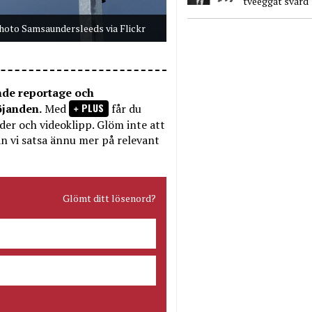
tveeggat svärd
hoto Samsaundersleeds via Flickr
nde reportage och
PLUS
öjanden.
Med
får du
bilder och videoklipp. Glöm inte att
n vi satsa ännu mer på relevant
Glömt ditt lösenord?