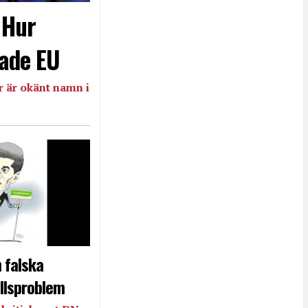
- Hur
ade EU
 är okänt namn i
 falska
llsproblem