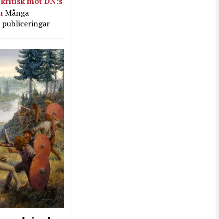
kritisk mot DN:s
in
Många
 publiceringar