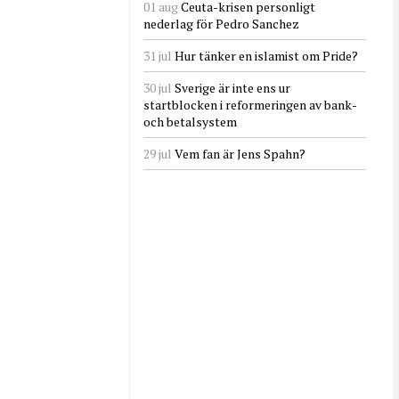
01 aug
Ceuta-krisen personligt
nederlag för Pedro Sanchez
31 jul
Hur tänker en islamist om Pride?
30 jul
Sverige är inte ens ur
startblocken i reformeringen av bank-
och betalsystem
29 jul
Vem fan är Jens Spahn?