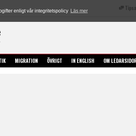
Tipsa
fter enligt vår integritetspolicy
Läs mer
Ledarsidorna.se
TIK
MIGRATION
ÖVRIGT
IN ENGLISH
OM LEDARSIDO