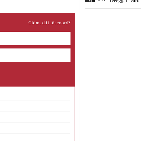
tveeggat svärd
Glömt ditt lösenord?