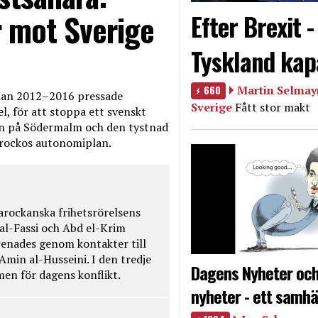
 mot Sverige
Efter Brexit 
Tyskland kap
660
Martin Selmayr
edan 2012–2016 pressade
Sverige
Fått stor makt
, för att stoppa ett svenskt
en på Södermalm och den tystnad
Marockos autonomiplan.
rockanska frihetsrörelsens
 al-Fassi och Abd el-Krim
renades genom kontakter till
Amin al-Husseini. I den tredje
Dagens Nyheter och
amen för dagens konflikt.
nyheter - ett samhä