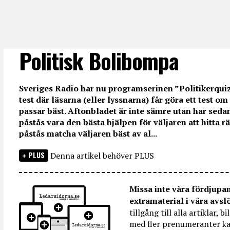
Politisk Bolibompa
Sveriges Radio har nu programserinen ”Politikerquiz
test där läsarna (eller lyssnarna) får göra ett test om
passar bäst. Aftonbladet är inte sämre utan har sedan
påstås vara den bästa hjälpen för väljaren att hitta r
påstås matcha väljaren bäst av al...
PLUS
Denna artikel behöver PLUS
Missa inte våra fördjupa
extramaterial i våra avsl
tillgång till alla artiklar, 
med fler prenumeranter ka