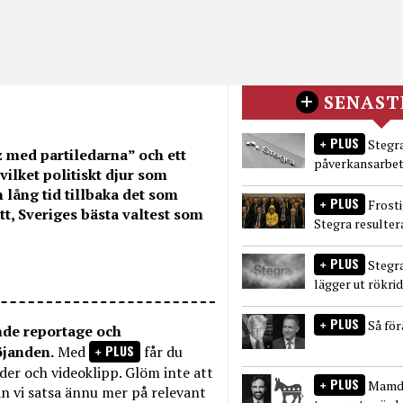
SENAST
PLUS
Stegra
 med partiledarna” och ett
påverkansarbet
 vilket politiskt djur som
 lång tid tillbaka det som
PLUS
Frost
ätt, Sveriges bästa valtest som
Stegra resulter
PLUS
Stegr
lägger ut rökri
PLUS
Så fö
nde reportage och
PLUS
öjanden.
Med
får du
bilder och videoklipp. Glöm inte att
PLUS
Mamda
n vi satsa ännu mer på relevant