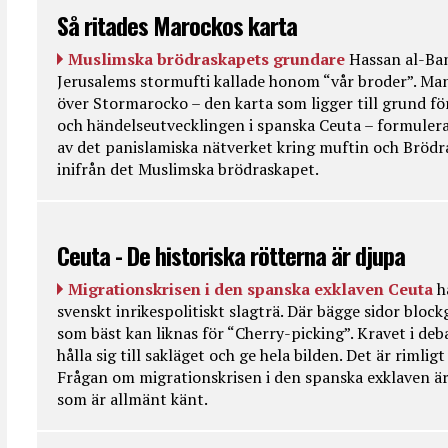
Så ritades Marockos karta
Muslimska brödraskapets grundare
Hassan al-Ban
Jerusalems stormufti kallade honom “vår broder”. Ma
över Stormarocko – den karta som ligger till grund fö
och händelseutvecklingen i spanska Ceuta – formulera
av det panislamiska nätverket kring muftin och Bröd
inifrån det Muslimska brödraskapet.
Ceuta - De historiska rötterna är djupa
Migrationskrisen i den spanska exklaven Ceuta
h
svenskt inrikespolitiskt slagträ. Där bägge sidor bloc
som bäst kan liknas för “Cherry-picking”. Kravet i deba
hålla sig till sakläget och ge hela bilden. Det är rimlig
Frågan om migrationskrisen i den spanska exklaven är
som är allmänt känt.