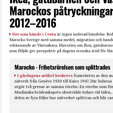
Marockos påtryckningar
2012–2016
Det som hände i Ceuta
är ingen isolerad händelse. R
Marocko Sverige med samma medel, migration och handel
erkännande av Västsahara. Historien om Ikea, gatubarn
som följde ger perspektiv på dagens svenska stöd för 
Marocko - Frihetsrörelsen som splittrades
I gårdagens artikel beskrevs
framväxten av den ma
nätverk från Genève 1930 till Kairo 1947. Där ledarna
utgör två grenar av samma rörelse. En rörelse som fö
Muslimska brödraskapets obestridde ledare vid tiden, 
delen av fyra följer hur nätverket splittras och blir r