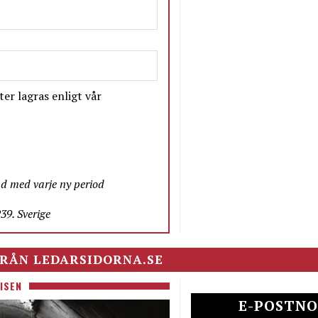
er lagras enligt vår
nd med varje ny period
9. Sverige
RÅN LEDARSIDORNA.SE
ISEN
E-POSTNO