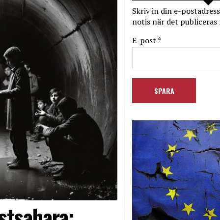
Skriv in din e-postadress
notis när det publiceras 
E-post *
stsahara: