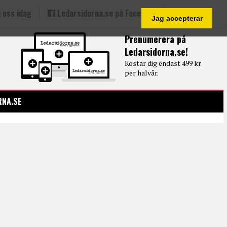
 oss idag
Ledarsidorna.se på Facebook
Jag accepterar
Prenumerera på
Ledarsidorna.se!
Kostar dig endast 499 kr
per halvår.
RNA.SE