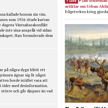
1204
Jan Scherman 
artiklar om Urban Ahl
frågetecken kring gjorda
na kallade honom sin vän.
nnen som 1956 ritade kartan
r dagens Västsaharakonflikt
de inte sina anspråk vid sidan
raskapet. Han formulerade dem
ar på några dygn blivit ett
kgränsen ägnar sig åt något
tten borde istället vara att
t i tider med desinformation.
 större och går djupare än vad