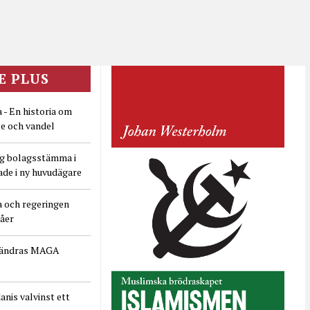
E PLUS
 - En historia om
e och vandel
ig bolagsstämma i
ade i ny huvudägare
a och regeringen
dåer
rändras MAGA
nis valvinst ett