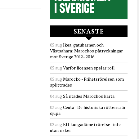
SENASTE
05 aug
Ikea, gatubarnen och
Västsahara: Marockos påtryckningar
mot Sverige 2012–2016
05 aug
Varför licensen spelar roll
05 aug
Marocko - Frihetsrörelsen som
splittrades
04 aug
Så ritades Marockos karta
03 aug
Ceuta - De historiska rötterna är
djupa
02 aug
Ett kungadöme i rörelse - inte
utan risker