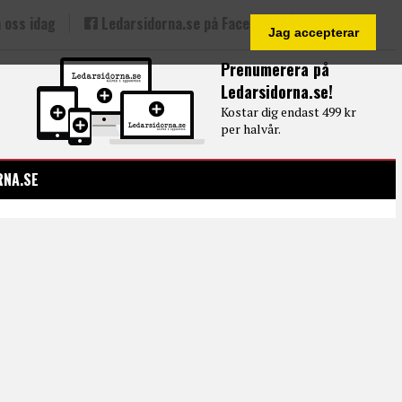
 oss idag
Ledarsidorna.se på Facebook
Jag accepterar
Prenumerera på
Ledarsidorna.se!
Kostar dig endast 499 kr
per halvår.
RNA.SE