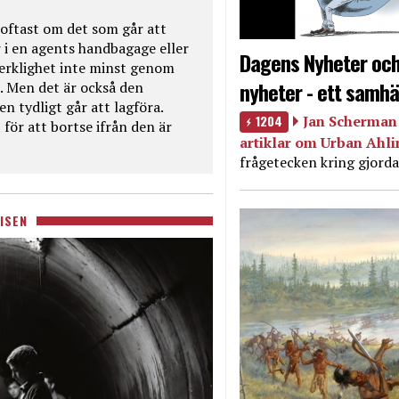
oftast om det som går att
 i en agents handbagage eller
Dagens Nyheter och
 verklighet inte minst genom
nyheter - ett samhä
. Men det är också den
n tydligt går att lagföra.
1204
Jan Scherman 
för att bortse ifrån den är
artiklar om Urban Ahl
frågetecken kring gjorda
ISEN