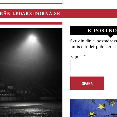
RÅN LEDARSIDORNA.SE
E-POSTNO
Skriv in din e-postadress
notis när det publiceras 
E-post *