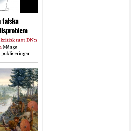
 falska
llsproblem
kritisk mot DN:s
in
Många
 publiceringar