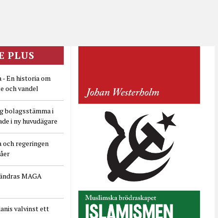
E PLUS
 - En historia om
e och vandel
ig bolagsstämma i
ade i ny huvudägare
a och regeringen
dåer
rändras MAGA
nis valvinst ett