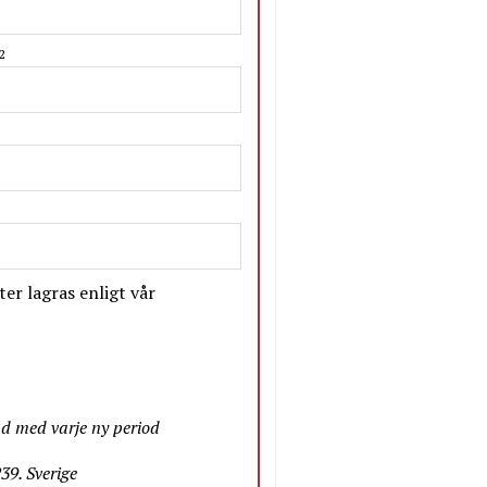
2
er lagras enligt vår
nd med varje ny period
9. Sverige