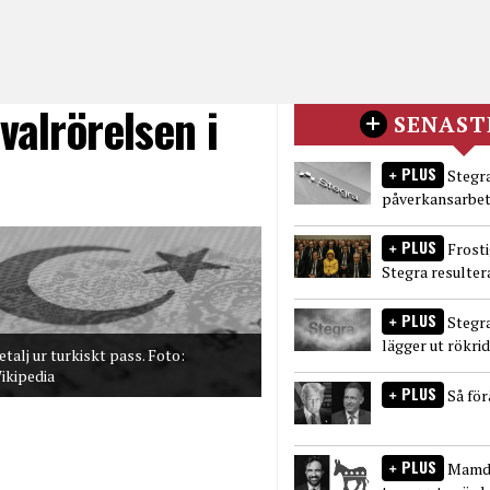
alrörelsen i
SENAST
PLUS
Stegra
påverkansarbet
PLUS
Frost
Stegra resulter
PLUS
Stegr
lägger ut rökri
etalj ur turkiskt pass. Foto:
ikipedia
PLUS
Så fö
PLUS
Mamda