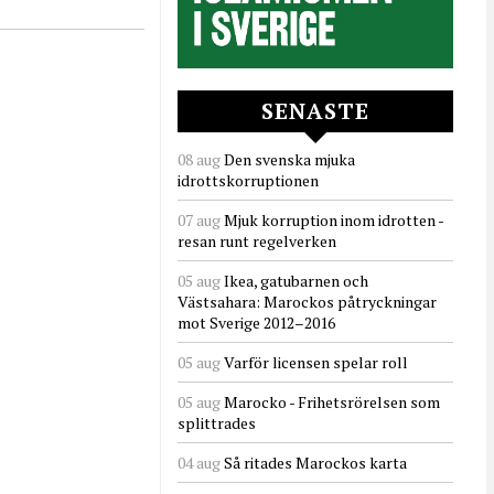
SENASTE
08 aug
Den svenska mjuka
idrottskorruptionen
07 aug
Mjuk korruption inom idrotten -
resan runt regelverken
05 aug
Ikea, gatubarnen och
Västsahara: Marockos påtryckningar
mot Sverige 2012–2016
05 aug
Varför licensen spelar roll
05 aug
Marocko - Frihetsrörelsen som
splittrades
04 aug
Så ritades Marockos karta