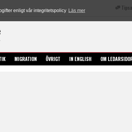
Tipsa
fter enligt vår integritetspolicy
Läs mer
Ledarsidorna.se
TIK
MIGRATION
ÖVRIGT
IN ENGLISH
OM LEDARSIDO