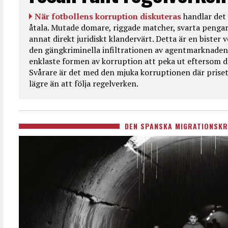
När fotbollens korruption diskuteras
handlar det 
åtala. Mutade domare, riggade matcher, svarta pengar
annat direkt juridiskt klandervärt. Detta är en bister
den gängkriminella infiltrationen av agentmarknaden
enklaste formen av korruption att peka ut eftersom de
Svårare är det med den mjuka korruptionen där priset 
lägre än att följa regelverken.
DEN SPANSKA MIGRATIONSKR