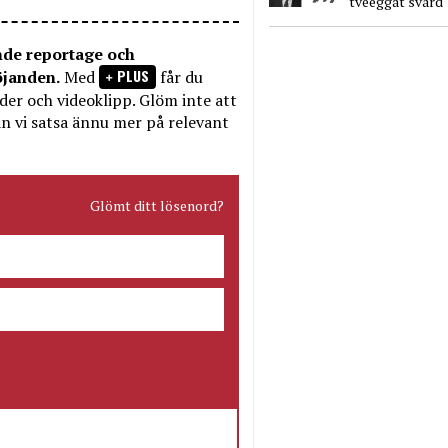
tveeggat svärd
nde reportage och
PLUS
öjanden.
Med
får du
bilder och videoklipp. Glöm inte att
n vi satsa ännu mer på relevant
Glömt ditt lösenord?