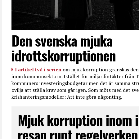
Den svenska mjuka
idrottskorruptionen
I artikel två i serien
om mjuk korruption granskas den 
inom kommunsektorn. Istället för miljardintäkter från T
kommuners investeringsbudgetar men det är samma str
ovilja att ställa krav som går igen. Som möts med det sve
krishanteringsmodeller: Att inte göra någonting.
Mjuk korruption inom i
resan runt regelverken