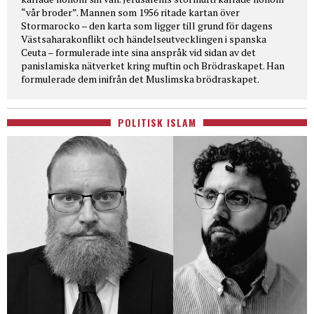
“vår broder”. Mannen som 1956 ritade kartan över
Stormarocko – den karta som ligger till grund för dagens
Västsaharakonflikt och händelseutvecklingen i spanska
Ceuta – formulerade inte sina anspråk vid sidan av det
panislamiska nätverket kring muftin och Brödraskapet. Han
formulerade dem inifrån det Muslimska brödraskapet.
POLITISK ISLAM