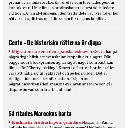
grenar av samma rörelse. En rörelse som förenades genom
kontakter till Muslimska brödraskapets obestridde ledare
vid tiden, Amin al-Husseini. I den tredje delen av fyra följer hur
nätverket splittras och blir ramen för dagens konflikt.
Ceuta - De historiska rötterna är djupa
Migrationskrisen i den spanska exklaven Ceuta
har på
några dygn blivit ett svenskt inrikespolitiskt slagträ. Där
bägge sidor blockgränsen ägnar sig åt något som bäst kan
liknas för “Cherry-picking”. Kravet i debatten borde istället
vara att hålla sig till sakläget och ge hela bilden. Det är
rimligt i tider med desinformation. Frågan om
migrationskrisen i den spanska exklaven är större och går
djupare än vad som är allmänt känt.
Så ritades Marockos karta
Muslimska brödraskapets grundare
Hassan al-Banna
kallade honom sin vän. Jerusalems stormufti kallade honom