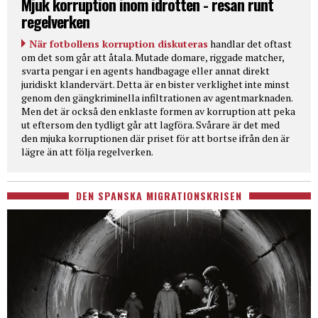
Mjuk korruption inom idrotten - resan runt
regelverken
När fotbollens korruption diskuteras
handlar det oftast
om det som går att åtala. Mutade domare, riggade matcher,
svarta pengar i en agents handbagage eller annat direkt
juridiskt klandervärt. Detta är en bister verklighet inte minst
genom den gängkriminella infiltrationen av agentmarknaden.
Men det är också den enklaste formen av korruption att peka
ut eftersom den tydligt går att lagföra. Svårare är det med
den mjuka korruptionen där priset för att bortse ifrån den är
lägre än att följa regelverken.
DEN SPANSKA MIGRATIONSKRISEN