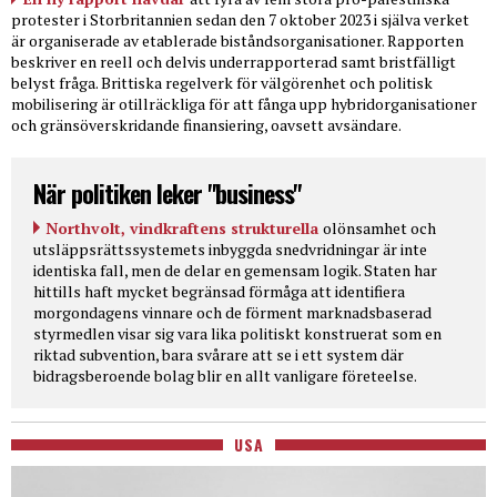
protester i Storbritannien sedan den 7 oktober 2023 i själva verket
är organiserade av etablerade biståndsorganisationer. Rapporten
beskriver en reell och delvis underrapporterad samt bristfälligt
belyst fråga. Brittiska regelverk för välgörenhet och politisk
mobilisering är otillräckliga för att fånga upp hybridorganisationer
och gränsöverskridande finansiering, oavsett avsändare.
När politiken leker "business"
Northvolt, vindkraftens strukturella
olönsamhet och
utsläppsrättssystemets inbyggda snedvridningar är inte
identiska fall, men de delar en gemensam logik. Staten har
hittills haft mycket begränsad förmåga att identifiera
morgondagens vinnare och de förment marknadsbaserad
styrmedlen visar sig vara lika politiskt konstruerat som en
riktad subvention, bara svårare att se i ett system där
bidragsberoende bolag blir en allt vanligare företeelse.
USA