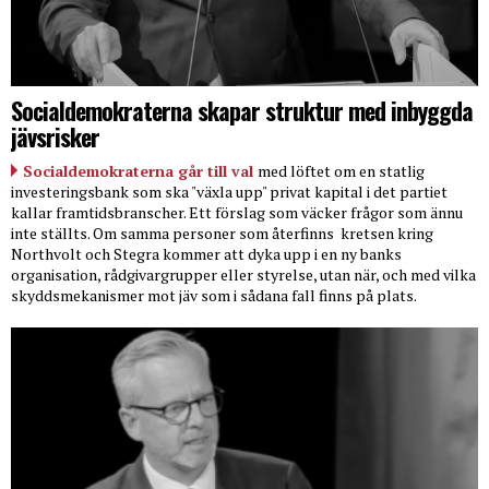
Socialdemokraterna skapar struktur med inbyggda
jävsrisker
Socialdemokraterna går till val
med löftet om en statlig
investeringsbank som ska "växla upp" privat kapital i det partiet
kallar framtidsbranscher. Ett förslag som väcker frågor som ännu
inte ställts. Om samma personer som återfinns
kretsen kring
Northvolt och Stegra kommer att dyka upp i en ny banks
organisation, rådgivargrupper eller styrelse, utan när, och med vilka
skyddsmekanismer mot jäv som i sådana fall finns på plats.