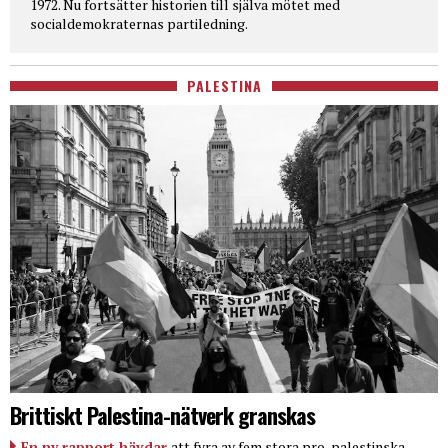
1972. Nu fortsätter historien till själva mötet med
socialdemokraternas partiledning.
PALESTINA
Brittiskt Palestina-nätverk granskas
En ny rapport hävdar
att fyra av fem stora pro-palestinska