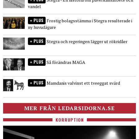
vandel
PLUS
Frostig bolagsstämma i Stegra resulterade i
ny huvudägare
PLUS
Stegra och regeringen lägger ut rökridåer
PLUS
Så förändras MAGA
PLUS
Mamdanis valvinst ett tveeggat svärd
MER FRÅN LEDARSIDORNA.SE
KORRUPTION