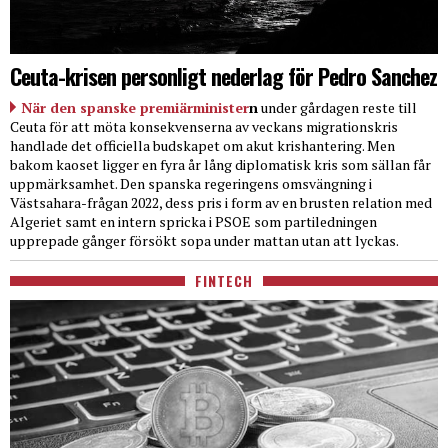
Ceuta-krisen personligt nederlag för Pedro Sanchez
När den spanske premiärminister
n
under gårdagen reste till
Ceuta för att möta konsekvenserna av veckans migrationskris
handlade det officiella budskapet om akut krishantering. Men
bakom kaoset ligger en fyra år lång diplomatisk kris som sällan får
uppmärksamhet. Den spanska regeringens omsvängning i
Västsahara-frågan 2022, dess pris i form av en brusten relation med
Algeriet samt en intern spricka i PSOE som partiledningen
upprepade gånger försökt sopa under mattan utan att lyckas.
FINTECH