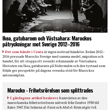
Ikea, gatubarnen och Västsahara: Marockos
påtryckningar mot Sverige 2012–2016
Det som hände i Ceuta
är ingen isolerad händelse. Redan 2012–
2016 pressade Marocko Sverige med samma medel, migration och
handel, för att stoppa ett svenskt erkännande av Västsahara.
Historien om Ikea, gatubarnen på Södermalm och den tystnad som
följde ger perspektiv på dagens svenska stöd för Marockos
autonomiplan.
Marocko - Frihetsrörelsen som splittrades
I gårdagens artikel beskrevs
framväxten av den
marockanska frihetsrörelsens nätverk från Genève 1930 till
Kairo 1947. Där ledarna al-Fassi och Abd el-Krim utgör två