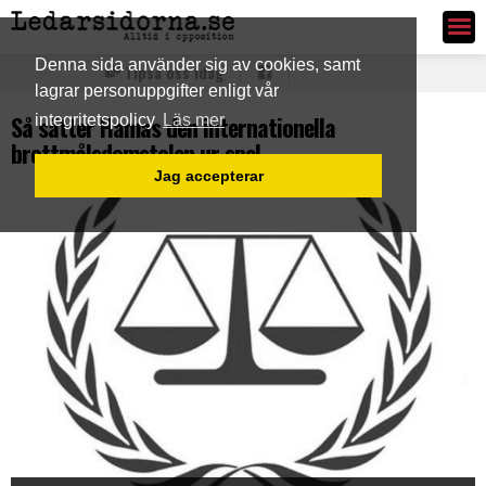
Ledarsidorna.se
Denna sida använder sig av cookies, samt
Tipsa oss idag
lagrar personuppgifter enligt vår
Så sätter Hamas den internationella
integritetspolicy
Läs mer
brottmålsdomstolen ur spel
Jag accepterar