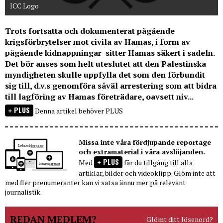
ICC Logo
Trots fortsatta och dokumenterat pågående
krigsförbrytelser mot civila av Hamas, i form av
pågående kidnappningar sitter Hamas säkert i sadeln.
Det bör anses som helt uteslutet att den Palestinska
myndigheten skulle uppfylla det som den förbundit
sig till, d.v.s genomföra såväl arrestering som att bidra
till lagföring av Hamas företrädare, oavsett niv...
PLUS
Denna artikel behöver PLUS
Missa inte våra fördjupande reportage
och extramaterial i våra avslöjanden.
PLUS
Med
får du tillgång till alla
artiklar, bilder och videoklipp. Glöm inte att
med fler prenumeranter kan vi satsa ännu mer på relevant
journalistik.
REDAN MEDLEM?
Glömt ditt lösenord?