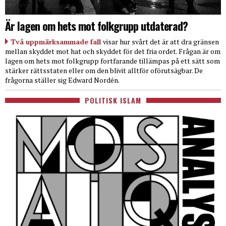
Är lagen om hets mot folkgrupp utdaterad?
Två uppmärksammade fall
visar hur svårt det är att dra gränsen
mellan skyddet mot hat och skyddet för det fria ordet. Frågan är om
lagen om hets mot folkgrupp fortfarande tillämpas på ett sätt som
stärker rättsstaten eller om den blivit alltför oförutsägbar. De
frågorna ställer sig Edward Nordén.
POLITISK ISLAM