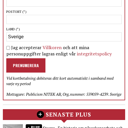
POSTORT
(*)
LAND
(*)
Jag accepterar
Villkoren
och att mina
personuppgifter lagras enligt vår
integritetspolicy
PRENUMERERA
Vid kortbetalning debiteras ditt kort automatiskt i samband med
varje ny period
Mottagare: Publicism NITEK AB, Org.nummer: 559059-4239. Sverige
SENASTE PLUS
PLUS
Stegra - En historia om påverkansarbete och