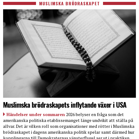
MUSLIMSKA BRÖDRASKAPET
Muslimska brödraskapets inflytande växer i USA
Händelser under sommaren
2026 belyser en fråga som det
amerikanska politiska etablissemanget länge undvikit att ställa på
allvar. Det är vilken roll som organisationer med rötter i Muslimska
brödraskapet i dagens amerikanska politik spelar samt därmed hur
kopplingarna till Demokraternas vänsterflygel ser ut i praktiken.