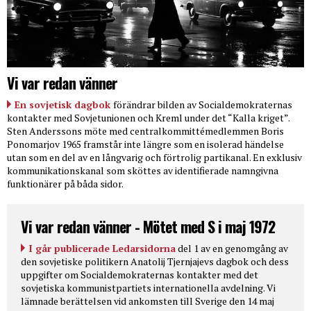
Vi var redan vänner
En sovjetisk dagbok
förändrar bilden av Socialdemokraternas
kontakter med Sovjetunionen och Kreml under det “Kalla kriget”.
Sten Anderssons möte med centralkommittémedlemmen Boris
Ponomarjov 1965 framstår inte längre som en isolerad händelse
utan som en del av en långvarig och förtrolig partikanal. En exklusiv
kommunikationskanal som sköttes av identifierade namngivna
funktionärer på båda sidor.
Vi var redan vänner - Mötet med S i maj 1972
I går publicerade Ledarsidorna
del 1 av en genomgång av
den sovjetiske politikern Anatolij Tjernjajevs dagbok och dess
uppgifter om Socialdemokraternas kontakter med det
sovjetiska kommunistpartiets internationella avdelning. Vi
lämnade berättelsen vid ankomsten till Sverige den 14 maj