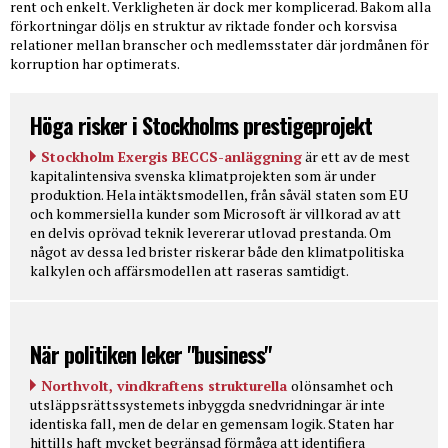
rent och enkelt. Verkligheten är dock mer komplicerad. Bakom alla
förkortningar döljs en struktur av riktade fonder och korsvisa
relationer mellan branscher och medlemsstater där jordmånen för
korruption har optimerats.
Höga risker i Stockholms prestigeprojekt
Stockholm Exergis BECCS-anläggning
är ett av de mest
kapitalintensiva svenska klimatprojekten som är under
produktion. Hela intäktsmodellen, från såväl staten som EU
och kommersiella kunder som Microsoft är villkorad av att
en delvis oprövad teknik levererar utlovad prestanda. Om
något av dessa led brister riskerar både den klimatpolitiska
kalkylen och affärsmodellen att raseras samtidigt.
När politiken leker "business"
Northvolt, vindkraftens strukturella
olönsamhet och
utsläppsrättssystemets inbyggda snedvridningar är inte
identiska fall, men de delar en gemensam logik. Staten har
hittills haft mycket begränsad förmåga att identifiera