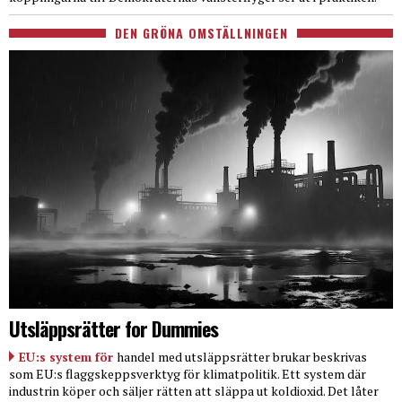
DEN GRÖNA OMSTÄLLNINGEN
Utsläppsrätter for Dummies
EU:s system för
handel med utsläppsrätter brukar beskrivas
som EU:s flaggskeppsverktyg för klimatpolitik. Ett system där
industrin köper och säljer rätten att släppa ut koldioxid. Det låter