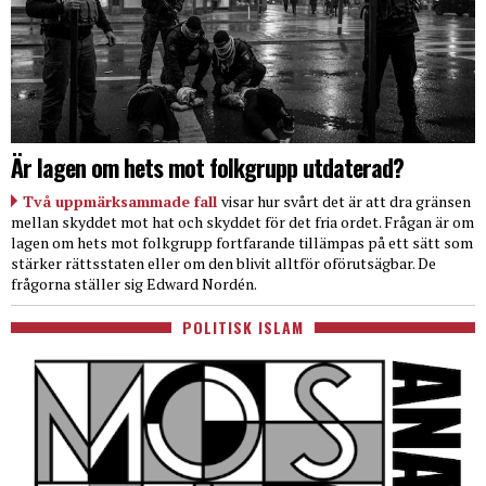
Är lagen om hets mot folkgrupp utdaterad?
Två uppmärksammade fall
visar hur svårt det är att dra gränsen
mellan skyddet mot hat och skyddet för det fria ordet. Frågan är om
lagen om hets mot folkgrupp fortfarande tillämpas på ett sätt som
stärker rättsstaten eller om den blivit alltför oförutsägbar. De
frågorna ställer sig Edward Nordén.
POLITISK ISLAM