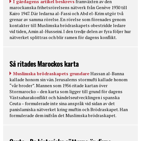
I gårdagens artikel beskrevs
framväxten av den
marockanska frihetsrörelsens nätverk från Genève 1930 till
Kairo 1947. Där ledarna al-Fassi och Abd el-Krim utgör två
grenar av samma rörelse. En rörelse som förenades genom
kontakter till Muslimska brödraskapets obestridde ledare
vid tiden, Amin al-Husseini. I den tredje delen av fyra följer hur
nätverket splittras och blir ramen för dagens konflikt.
Så ritades Marockos karta
Muslimska brödraskapets grundare
Hassan al-Banna
kallade honom sin vän. Jerusalems stormufti kallade honom
“vår broder”. Mannen som 1956 ritade kartan över
Stormarocko – den karta som ligger till grund för dagens
Västsaharakonflikt och händelseutvecklingen i spanska
Ceuta – formulerade inte sina anspråk vid sidan av det
panislamiska nätverket kring muftin och Brödraskapet. Han
formulerade dem inifrån det Muslimska brödraskapet.