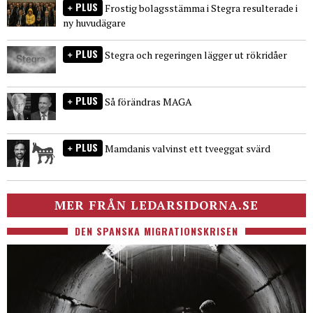
PLUS
Frostig bolagsstämma i Stegra resulterade i
ny huvudägare
PLUS
Stegra och regeringen lägger ut rökridåer
PLUS
Så förändras MAGA
PLUS
Mamdanis valvinst ett tveeggat svärd
MER FRÅN LEDARSIDORNA.SE
DEN SPANSKA MIGRATIONSKRISEN