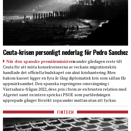
Ceuta-krisen personligt nederlag för Pedro Sanchez
När den spanske premiärminister
n
under gårdagen reste till
Ceuta för att möta konsekvenserna av veckans migrationskris
handlade det officiella budskapet om akut krishantering. Men
bakom kaoset ligger en fyra år lång diplomatisk kris som sällan får
uppmärksamhet. Den spanska regeringens omsvängning i
Västsahara-frågan 2022, dess pris i form av en brusten relation med
Algeriet samt en intern spricka i PSOE som partiledningen
upprepade gånger försökt sopa under mattan utan att lyckas.
FINTECH