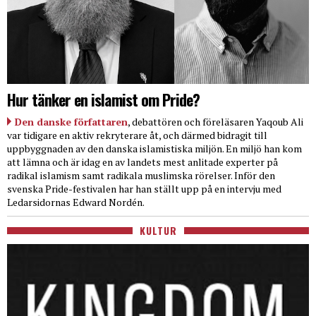
Hur tänker en islamist om Pride?
Den danske författaren
, debattören och föreläsaren Yaqoub Ali
var tidigare en aktiv rekryterare åt, och därmed bidragit till
uppbyggnaden av den danska islamistiska miljön. En miljö han kom
att lämna och är idag en av landets mest anlitade experter på
radikal islamism samt radikala muslimska rörelser. Inför den
svenska Pride-festivalen har han ställt upp på en intervju med
Ledarsidornas Edward Nordén.
KULTUR