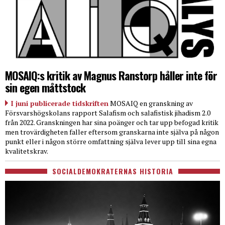
MOSAIQ:s kritik av Magnus Ranstorp håller inte för
sin egen måttstock
I juni publicerade tidskriften
MOSAIQ en granskning av
Försvarshögskolans rapport Salafism och salafistisk jihadism 2.0
från 2022. Granskningen har sina poänger och tar upp befogad kritik
men trovärdigheten faller eftersom granskarna inte själva på någon
punkt eller i någon större omfattning själva lever upp till sina egna
kvalitetskrav.
SOCIALDEMOKRATERNAS HISTORIA