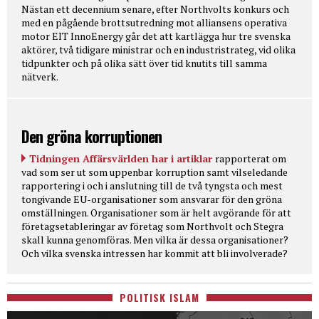
Nästan ett decennium senare, efter Northvolts konkurs och
med en pågående brottsutredning mot alliansens operativa
motor EIT InnoEnergy går det att kartlägga hur tre svenska
aktörer, två tidigare ministrar och en industristrateg, vid olika
tidpunkter och på olika sätt över tid knutits till samma
nätverk.
Den gröna korruptionen
Tidningen Affärsvärlden har i artiklar
rapporterat om
vad som ser ut som uppenbar korruption samt vilseledande
rapportering i och i anslutning till de två tyngsta och mest
tongivande EU-organisationer som ansvarar för den gröna
omställningen. Organisationer som är helt avgörande för att
företagsetableringar av företag som Northvolt och Stegra
skall kunna genomföras. Men vilka är dessa organisationer?
Och vilka svenska intressen har kommit att bli involverade?
POLITISK ISLAM