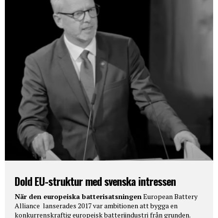
Dold EU-struktur med svenska intressen
När den europeiska batterisatsningen
European Battery
Alliance lanserades 2017 var ambitionen att bygga en
konkurrenskraftig europeisk batteriindustri från grunden.