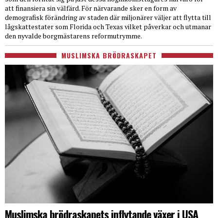
att finansiera sin välfärd. För närvarande sker en form av
demografisk förändring av staden där miljonärer väljer att flytta till
lågskattestater som Florida och Texas vilket påverkar och utmanar
den nyvalde borgmästarens reformutrymme.
MUSLIMSKA BRÖDRASKAPET
Muslimska brödraskapets inflytande växer i USA