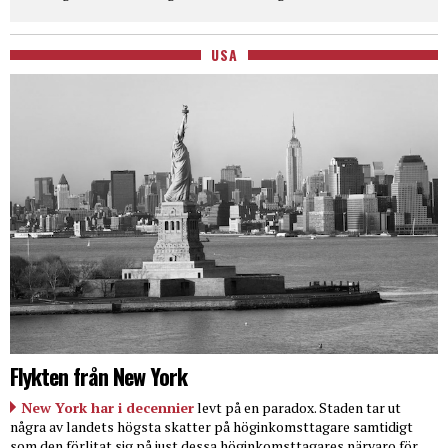
USA
Flykten från New York
New York har i decennier
levt på en paradox. Staden tar ut
några av landets högsta skatter på höginkomsttagare samtidigt
som den förlitat sig på just dessa höginkomsttagares närvaro för