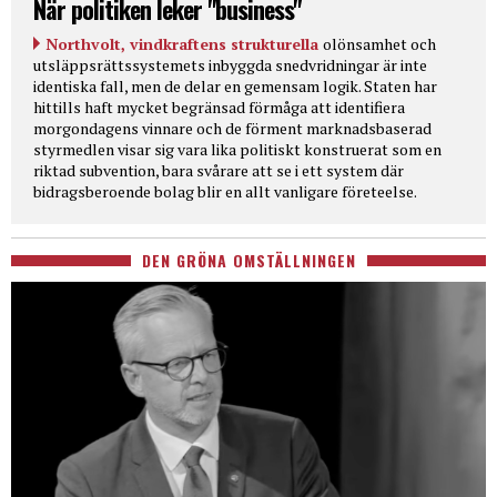
När politiken leker "business"
Northvolt, vindkraftens strukturella
olönsamhet och
utsläppsrättssystemets inbyggda snedvridningar är inte
identiska fall, men de delar en gemensam logik. Staten har
hittills haft mycket begränsad förmåga att identifiera
morgondagens vinnare och de förment marknadsbaserad
styrmedlen visar sig vara lika politiskt konstruerat som en
riktad subvention, bara svårare att se i ett system där
bidragsberoende bolag blir en allt vanligare företeelse.
DEN GRÖNA OMSTÄLLNINGEN