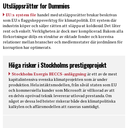
Utsläppsrätter for Dummies
EU:s system för
handel med utsläppsrätter brukar beskrivas
som EU:s flaggskeppsverktyg för klimatpolitik. Ett system där
industrin köper och säljer rätten att släppa ut koldioxid. Det låter
rent och enkelt. Verkligheten är dock mer komplicerad. Bakom alla
förkortningar döljs en struktur av riktade fonder och korsvisa
relationer mellan branscher och medlemsstater där jordmånen för
korruption har optimerats.
Höga risker i Stockholms prestigeprojekt
Stockholm Exergis BECCS-anläggning
är ett av de mest
kapitalintensiva svenska klimatprojekten som är under
produktion. Hela intäktsmodellen, från såväl staten som EU
och kommersiella kunder som Microsoft är villkorad av att
en delvis oprövad teknik levererar utlovad prestanda. Om
något av dessa led brister riskerar både den klimatpolitiska
kalkylen och affärsmodellen att raseras samtidigt.