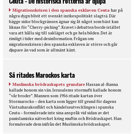
Ceuta - De historiska rötterna är djupa
Migrationskrisen i den spanska exklaven Ceuta
har på
några dygn blivit ett svenskt inrikespolitiskt slagträ. Där
bägge sidor blockgränsen ägnar sig åt något som bäst kan
liknas för “Cherry-picking”. Kravet i debatten borde istället
vara att hålla sig till sakläget och ge hela bilden. Det är
rimligt i tider med desinformation. Frågan om
migrationskrisen i den spanska exklaven är större och går
djupare än vad som är allmänt känt.
Så ritades Marockos karta
Muslimska brödraskapets grundare
Hassan al-Banna
kallade honom sin vän. Jerusalems stormufti kallade honom
“vår broder”. Mannen som 1956 ritade kartan över
Stormarocko – den karta som ligger till grund för dagens
Västsaharakonflikt och händelseutvecklingen i spanska
Ceuta – formulerade inte sina anspråk vid sidan av det
panislamiska nätverket kring muftin och Brödraskapet. Han
formulerade dem inifrån det Muslimska brödraskapet.