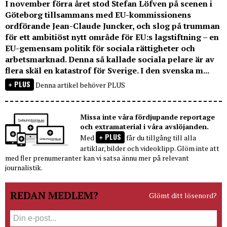
I november förra året stod Stefan Löfven på scenen i
Göteborg tillsammans med EU-kommissionens
ordförande Jean-Claude Juncker, och slog på trumman
för ett ambitiöst nytt område för EU:s lagstiftning – en
EU-gemensam politik för sociala rättigheter och
arbetsmarknad. Denna så kallade sociala pelare är av
flera skäl en katastrof för Sverige. I den svenska m...
PLUS
Denna artikel behöver PLUS
Missa inte våra fördjupande reportage
och extramaterial i våra avslöjanden.
PLUS
Med
får du tillgång till alla
artiklar, bilder och videoklipp. Glöm inte att
med fler prenumeranter kan vi satsa ännu mer på relevant
journalistik.
REDAN MEDLEM?
Glömt ditt lösenord?