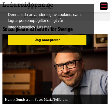
Ledarsidorna.se
Denna sida använder sig av cookies, samt
Tipsa oss idag
lagrar personuppgifter enligt vår
Social pelare katastrof för Sverige
integritetspolicy
Läs mer
Jag accepterar
Henrik Sundström. Foto: Maria Tellblom