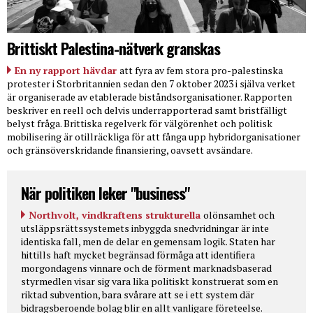
Brittiskt Palestina-nätverk granskas
En ny rapport hävdar
att fyra av fem stora pro-palestinska
protester i Storbritannien sedan den 7 oktober 2023 i själva verket
är organiserade av etablerade biståndsorganisationer. Rapporten
beskriver en reell och delvis underrapporterad samt bristfälligt
belyst fråga. Brittiska regelverk för välgörenhet och politisk
mobilisering är otillräckliga för att fånga upp hybridorganisationer
och gränsöverskridande finansiering, oavsett avsändare.
När politiken leker "business"
Northvolt, vindkraftens strukturella
olönsamhet och
utsläppsrättssystemets inbyggda snedvridningar är inte
identiska fall, men de delar en gemensam logik. Staten har
hittills haft mycket begränsad förmåga att identifiera
morgondagens vinnare och de förment marknadsbaserad
styrmedlen visar sig vara lika politiskt konstruerat som en
riktad subvention, bara svårare att se i ett system där
bidragsberoende bolag blir en allt vanligare företeelse.