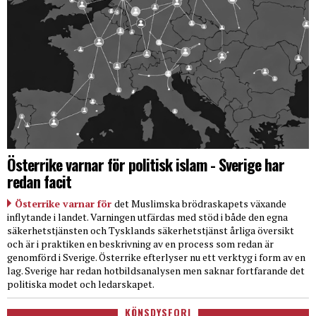
Österrike varnar för politisk islam - Sverige har
redan facit
Österrike varnar för
det Muslimska brödraskapets växande
inflytande i landet. Varningen utfärdas med stöd i både den egna
säkerhetstjänsten och Tysklands säkerhetstjänst årliga översikt
och är i praktiken en beskrivning av en process som redan är
genomförd i Sverige. Österrike efterlyser nu ett verktyg i form av en
lag. Sverige har redan hotbildsanalysen men saknar fortfarande det
politiska modet och ledarskapet.
KÖNSDYSFORI