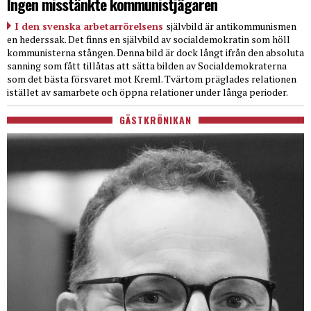
Ingen misstänkte kommunistjägaren
I den svenska arbetarrörelsens
självbild är antikommunismen
en hederssak. Det finns en självbild av socialdemokratin som höll
kommunisterna stången. Denna bild är dock långt ifrån den absoluta
sanning som fått tillåtas att sätta bilden av Socialdemokraterna
som det bästa försvaret mot Kreml. Tvärtom präglades relationen
istället av samarbete och öppna relationer under långa perioder.
GÄSTKRÖNIKAN