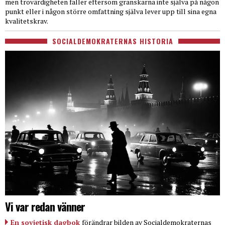
men trovärdigheten faller eftersom granskarna inte själva på någon
punkt eller i någon större omfattning själva lever upp till sina egna
kvalitetskrav.
SOCIALDEMOKRATERNAS HISTORIA
Vi var redan vänner
En sovjetisk dagbok
förändrar bilden av Socialdemokraternas