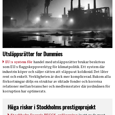
Utsläppsrätter for Dummies
EU:s system för
handel med utsläppsrätter brukar beskrivas
som EU:s flaggskeppsverktyg för klimatpolitik. Ett system där
industrin köper och säljer rätten att släppa ut koldioxid. Det låter
rent och enkelt. Verkligheten är dock mer komplicerad. Bakom alla
förkortningar döljs en struktur av riktade fonder och korsvisa
relationer mellan branscher och medlemsstater där jordmånen för
korruption har optimerats.
Höga risker i Stockholms prestigeprojekt
Stockholm Exergis BECCS-anläggning
är ett av de mest