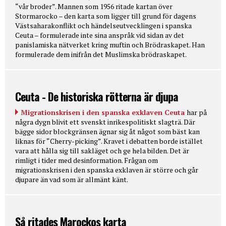
“vår broder”. Mannen som 1956 ritade kartan över
Stormarocko – den karta som ligger till grund för dagens
Västsaharakonflikt och händelseutvecklingen i spanska
Ceuta – formulerade inte sina anspråk vid sidan av det
panislamiska nätverket kring muftin och Brödraskapet. Han
formulerade dem inifrån det Muslimska brödraskapet.
Ceuta - De historiska rötterna är djupa
Migrationskrisen i den spanska exklaven Ceuta
har på
några dygn blivit ett svenskt inrikespolitiskt slagträ. Där
bägge sidor blockgränsen ägnar sig åt något som bäst kan
liknas för “Cherry-picking”. Kravet i debatten borde istället
vara att hålla sig till sakläget och ge hela bilden. Det är
rimligt i tider med desinformation. Frågan om
migrationskrisen i den spanska exklaven är större och går
djupare än vad som är allmänt känt.
Så ritades Marockos karta