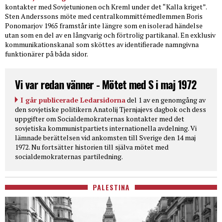
kontakter med Sovjetunionen och Kreml under det “Kalla kriget”.
Sten Anderssons möte med centralkommittémedlemmen Boris
Ponomarjov 1965 framstår inte längre som en isolerad händelse
utan som en del av en långvarig och förtrolig partikanal. En exklusiv
kommunikationskanal som sköttes av identifierade namngivna
funktionärer på båda sidor.
Vi var redan vänner - Mötet med S i maj 1972
I går publicerade Ledarsidorna
del 1 av en genomgång av
den sovjetiske politikern Anatolij Tjernjajevs dagbok och dess
uppgifter om Socialdemokraternas kontakter med det
sovjetiska kommunistpartiets internationella avdelning. Vi
lämnade berättelsen vid ankomsten till Sverige den 14 maj
1972. Nu fortsätter historien till själva mötet med
socialdemokraternas partiledning.
PALESTINA