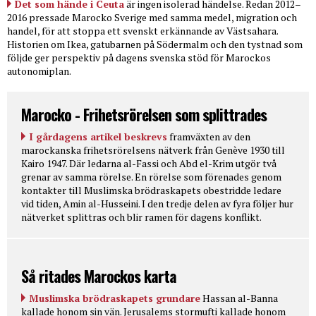
Det som hände i Ceuta
är ingen isolerad händelse. Redan 2012–
2016 pressade Marocko Sverige med samma medel, migration och
handel, för att stoppa ett svenskt erkännande av Västsahara.
Historien om Ikea, gatubarnen på Södermalm och den tystnad som
följde ger perspektiv på dagens svenska stöd för Marockos
autonomiplan.
Marocko - Frihetsrörelsen som splittrades
I gårdagens artikel beskrevs
framväxten av den
marockanska frihetsrörelsens nätverk från Genève 1930 till
Kairo 1947. Där ledarna al-Fassi och Abd el-Krim utgör två
grenar av samma rörelse. En rörelse som förenades genom
kontakter till Muslimska brödraskapets obestridde ledare
vid tiden, Amin al-Husseini. I den tredje delen av fyra följer hur
nätverket splittras och blir ramen för dagens konflikt.
Så ritades Marockos karta
Muslimska brödraskapets grundare
Hassan al-Banna
kallade honom sin vän. Jerusalems stormufti kallade honom