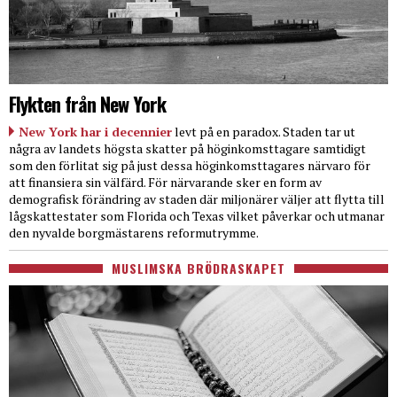
Flykten från New York
New York har i decennier
levt på en paradox. Staden tar ut
några av landets högsta skatter på höginkomsttagare samtidigt
som den förlitat sig på just dessa höginkomsttagares närvaro för
att finansiera sin välfärd. För närvarande sker en form av
demografisk förändring av staden där miljonärer väljer att flytta till
lågskattestater som Florida och Texas vilket påverkar och utmanar
den nyvalde borgmästarens reformutrymme.
MUSLIMSKA BRÖDRASKAPET