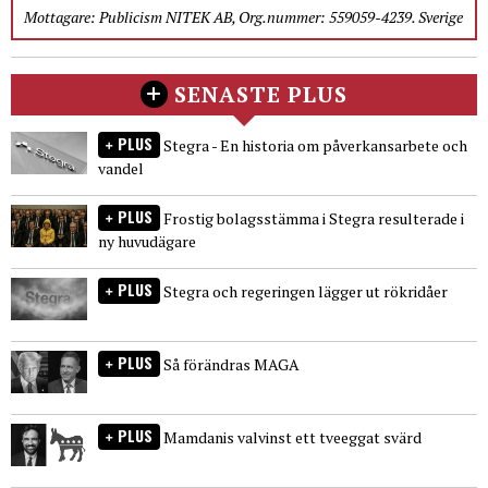
Mottagare: Publicism NITEK AB, Org.nummer: 559059-4239. Sverige
SENASTE PLUS
PLUS
Stegra - En historia om påverkansarbete och
vandel
PLUS
Frostig bolagsstämma i Stegra resulterade i
ny huvudägare
PLUS
Stegra och regeringen lägger ut rökridåer
PLUS
Så förändras MAGA
PLUS
Mamdanis valvinst ett tveeggat svärd