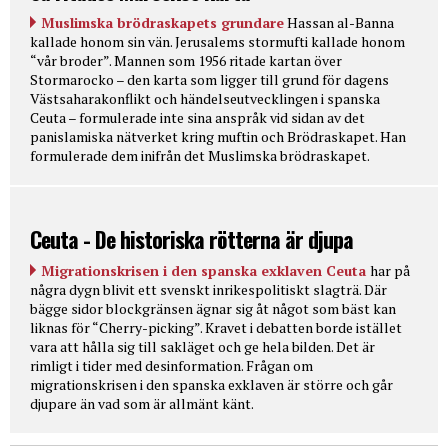
Muslimska brödraskapets grundare
Hassan al-Banna
kallade honom sin vän. Jerusalems stormufti kallade honom
“vår broder”. Mannen som 1956 ritade kartan över
Stormarocko – den karta som ligger till grund för dagens
Västsaharakonflikt och händelseutvecklingen i spanska
Ceuta – formulerade inte sina anspråk vid sidan av det
panislamiska nätverket kring muftin och Brödraskapet. Han
formulerade dem inifrån det Muslimska brödraskapet.
Ceuta - De historiska rötterna är djupa
Migrationskrisen i den spanska exklaven Ceuta
har på
några dygn blivit ett svenskt inrikespolitiskt slagträ. Där
bägge sidor blockgränsen ägnar sig åt något som bäst kan
liknas för “Cherry-picking”. Kravet i debatten borde istället
vara att hålla sig till sakläget och ge hela bilden. Det är
rimligt i tider med desinformation. Frågan om
migrationskrisen i den spanska exklaven är större och går
djupare än vad som är allmänt känt.