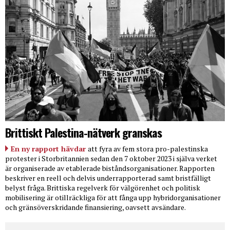
Brittiskt Palestina-nätverk granskas
En ny rapport hävdar
att fyra av fem stora pro-palestinska
protester i Storbritannien sedan den 7 oktober 2023 i själva verket
är organiserade av etablerade biståndsorganisationer. Rapporten
beskriver en reell och delvis underrapporterad samt bristfälligt
belyst fråga. Brittiska regelverk för välgörenhet och politisk
mobilisering är otillräckliga för att fånga upp hybridorganisationer
och gränsöverskridande finansiering, oavsett avsändare.