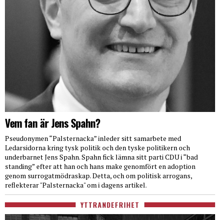
Vem fan är Jens Spahn?
Pseudonymen “Palsternacka” inleder sitt samarbete med
Ledarsidorna kring tysk politik och den tyske politikern och
underbarnet Jens Spahn. Spahn fick lämna sitt parti CDU i “bad
standing” efter att han och hans make genomfört en adoption
genom surrogatmödraskap. Detta, och om politisk arrogans,
reflekterar "Palsternacka" om i dagens artikel.
YTTRANDEFRIHET