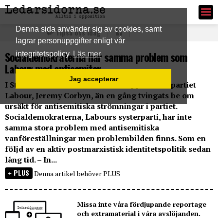
Ledarsidorna.se
Denna sida använder sig av cookies, samt
Tipsa oss idag
lagrar personuppgifter enligt vår
Socialdemokraterna har samma problem som
integritetspolicy
Läs mer
Labour med antisemiter
Jag accepterar
I Storbritannien har ledaren för oppositionspartiet
Labour, Jeremy Corbyn, än en gång tvingats be om
ursäkt för antisemitiska strömningar i partiet.
Socialdemokraterna, Labours systerparti, har inte
samma stora problem med antisemitiska
vanföreställningar men problembilden finns. Som en
följd av en aktiv postmarxistisk identitetspolitik sedan
lång tid. – In...
PLUS
Denna artikel behöver PLUS
Missa inte våra fördjupande reportage
och extramaterial i våra avslöjanden.