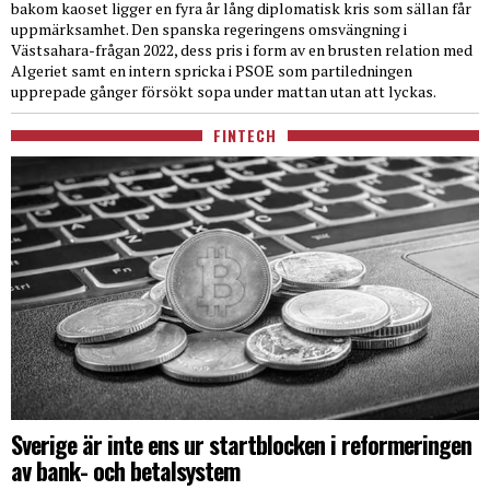
bakom kaoset ligger en fyra år lång diplomatisk kris som sällan får
uppmärksamhet. Den spanska regeringens omsvängning i
Västsahara-frågan 2022, dess pris i form av en brusten relation med
Algeriet samt en intern spricka i PSOE som partiledningen
upprepade gånger försökt sopa under mattan utan att lyckas.
FINTECH
Sverige är inte ens ur startblocken i reformeringen
av bank- och betalsystem