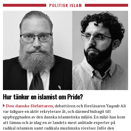
POLITISK ISLAM
Hur tänker en islamist om Pride?
Den danske författaren
, debattören och föreläsaren Yaqoub Ali
var tidigare en aktiv rekryterare åt, och därmed bidragit till
uppbyggnaden av den danska islamistiska miljön. En miljö han kom
att lämna och är idag en av landets mest anlitade experter på
radikal islamism samt radikala muslimska rörelser. Inför den