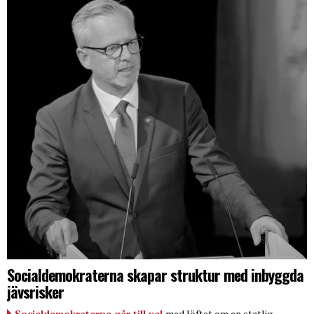
Socialdemokraterna skapar struktur med inbyggda
jävsrisker
Socialdemokraterna går till val
med löftet om en statlig