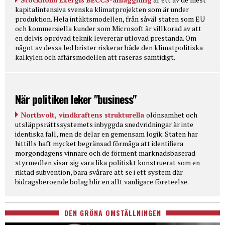
kapitalintensiva svenska klimatprojekten som är under
produktion. Hela intäktsmodellen, från såväl staten som EU
och kommersiella kunder som Microsoft är villkorad av att
en delvis oprövad teknik levererar utlovad prestanda. Om
något av dessa led brister riskerar både den klimatpolitiska
kalkylen och affärsmodellen att raseras samtidigt.
När politiken leker "business"
Northvolt, vindkraftens strukturella
olönsamhet och
utsläppsrättssystemets inbyggda snedvridningar är inte
identiska fall, men de delar en gemensam logik. Staten har
hittills haft mycket begränsad förmåga att identifiera
morgondagens vinnare och de förment marknadsbaserad
styrmedlen visar sig vara lika politiskt konstruerat som en
riktad subvention, bara svårare att se i ett system där
bidragsberoende bolag blir en allt vanligare företeelse.
DEN GRÖNA OMSTÄLLNINGEN