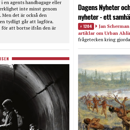
 i en agents handbagage eller
Dagens Nyheter och
 verklighet inte minst genom
nyheter - ett samhä
. Men det är också den
n tydligt går att lagföra.
1204
Jan Scherman 
för att bortse ifrån den är
artiklar om Urban Ahl
frågetecken kring gjorda
ISEN