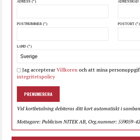
ADRESS
(*)
ADRESSRAD 
POSTNUMMER
(*)
POSTORT
(*)
LAND
(*)
Jag accepterar
Villkoren
och att mina personuppgift
integritetspolicy
PRENUMERERA
Vid kortbetalning debiteras ditt kort automatiskt i samba
Mottagare: Publicism NITEK AB, Org.nummer: 559059-423