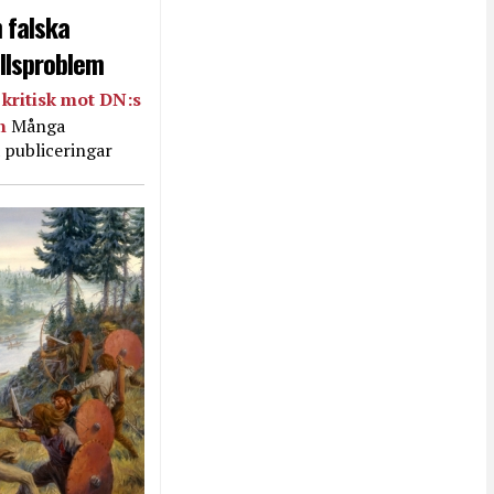
 falska
llsproblem
kritisk mot DN:s
in
Många
 publiceringar