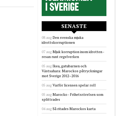
SENASTE
08 aug
Den svenska mjuka
idrottskorruptionen
07 aug
Mjuk korruption inom idrotten -
resan runt regelverken
05 aug
Ikea, gatubarnen och
Västsahara: Marockos påtryckningar
mot Sverige 2012–2016
05 aug
Varför licensen spelar roll
05 aug
Marocko - Frihetsrörelsen som
splittrades
04 aug
Så ritades Marockos karta