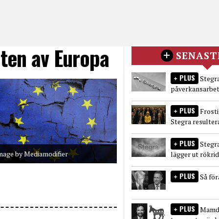
nten av Europa
SENAST
PLUS
Stegra
påverkansarbet
PLUS
Frost
Stegra resulter
PLUS
Stegr
mage by Mediamodifier
lägger ut rökri
PLUS
Så fö
PLUS
Mamda