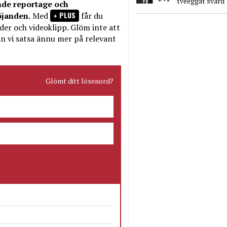
tveeggat svärd
nde reportage och
PLUS
öjanden.
Med
får du
bilder och videoklipp. Glöm inte att
n vi satsa ännu mer på relevant
Glömt ditt lösenord?