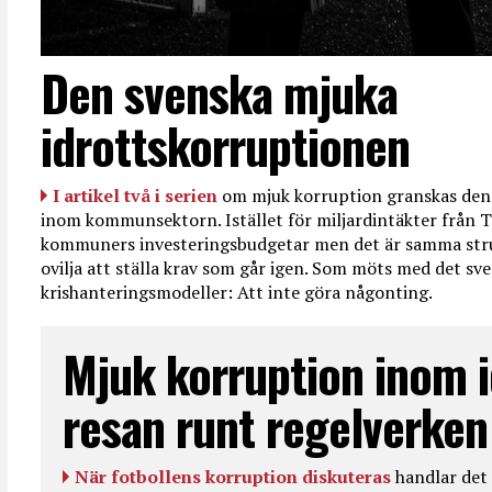
Den svenska mjuka
idrottskorruptionen
I artikel två i serien
om mjuk korruption granskas den 
inom kommunsektorn. Istället för miljardintäkter från T
kommuners investeringsbudgetar men det är samma str
ovilja att ställa krav som går igen. Som möts med det sve
krishanteringsmodeller: Att inte göra någonting.
Mjuk korruption inom i
resan runt regelverken
När fotbollens korruption diskuteras
handlar det 