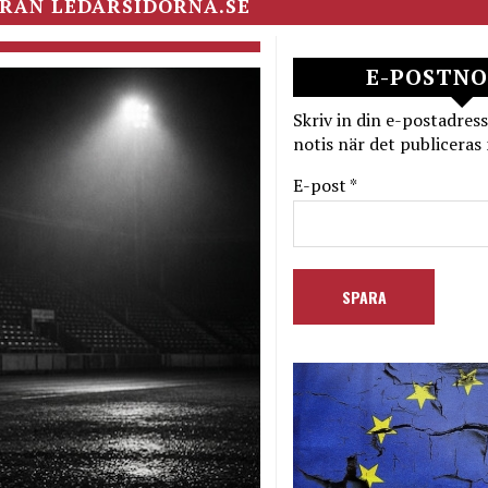
RÅN LEDARSIDORNA.SE
E-POSTNO
Skriv in din e-postadress
notis när det publiceras 
E-post *