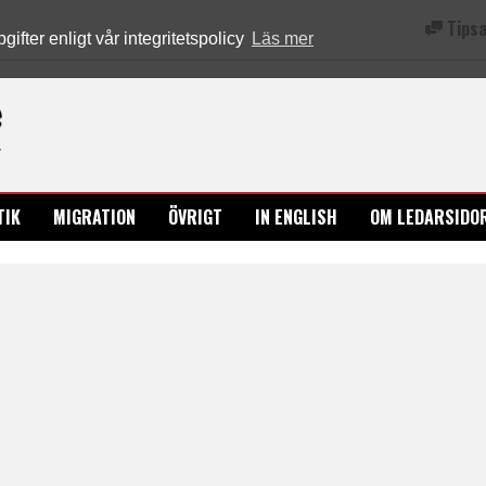
Tipsa
fter enligt vår integritetspolicy
Läs mer
Ledarsidorna.se
TIK
MIGRATION
ÖVRIGT
IN ENGLISH
OM LEDARSIDO