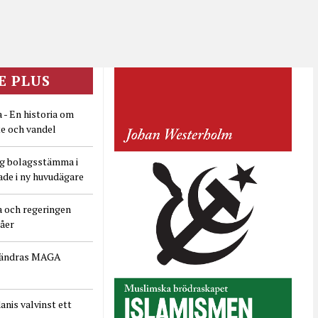
E PLUS
 - En historia om
e och vandel
ig bolagsstämma i
ade i ny huvudägare
a och regeringen
dåer
rändras MAGA
nis valvinst ett