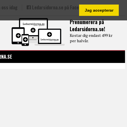
 oss idag
Ledarsidorna.se på Facebook
Jag accepterar
Prenumerera på
Ledarsidorna.se!
Kostar dig endast 499 kr
per halvår.
RNA.SE