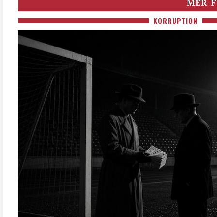
MER F
KORRUPTION