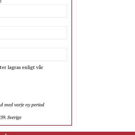
2
er lagras enligt vår
nd med varje ny period
9. Sverige