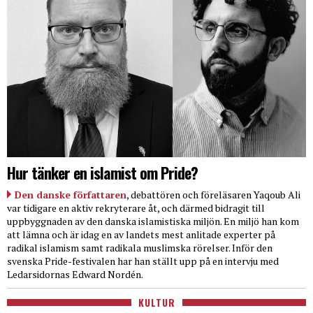
Hur tänker en islamist om Pride?
Den danske författaren
, debattören och föreläsaren Yaqoub Ali
var tidigare en aktiv rekryterare åt, och därmed bidragit till
uppbyggnaden av den danska islamistiska miljön. En miljö han kom
att lämna och är idag en av landets mest anlitade experter på
radikal islamism samt radikala muslimska rörelser. Inför den
svenska Pride-festivalen har han ställt upp på en intervju med
Ledarsidornas Edward Nordén.
KULTUR