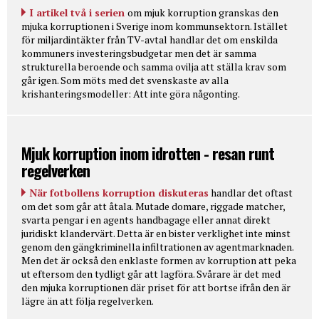
I artikel två i serien
om mjuk korruption granskas den
mjuka korruptionen i Sverige inom kommunsektorn. Istället
för miljardintäkter från TV-avtal handlar det om enskilda
kommuners investeringsbudgetar men det är samma
strukturella beroende och samma ovilja att ställa krav som
går igen. Som möts med det svenskaste av alla
krishanteringsmodeller: Att inte göra någonting.
Mjuk korruption inom idrotten - resan runt
regelverken
När fotbollens korruption diskuteras
handlar det oftast
om det som går att åtala. Mutade domare, riggade matcher,
svarta pengar i en agents handbagage eller annat direkt
juridiskt klandervärt. Detta är en bister verklighet inte minst
genom den gängkriminella infiltrationen av agentmarknaden.
Men det är också den enklaste formen av korruption att peka
ut eftersom den tydligt går att lagföra. Svårare är det med
den mjuka korruptionen där priset för att bortse ifrån den är
lägre än att följa regelverken.