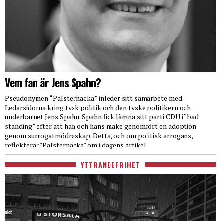
Vem fan är Jens Spahn?
Pseudonymen “Palsternacka” inleder sitt samarbete med
Ledarsidorna kring tysk politik och den tyske politikern och
underbarnet Jens Spahn. Spahn fick lämna sitt parti CDU i “bad
standing” efter att han och hans make genomfört en adoption
genom surrogatmödraskap. Detta, och om politisk arrogans,
reflekterar "Palsternacka" om i dagens artikel.
YTTRANDEFRIHET