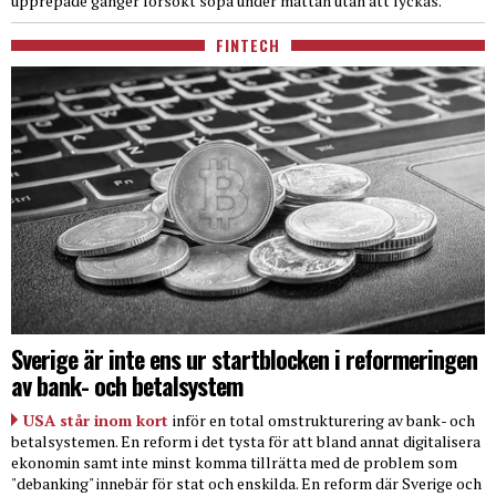
upprepade gånger försökt sopa under mattan utan att lyckas.
FINTECH
Sverige är inte ens ur startblocken i reformeringen
av bank- och betalsystem
USA står inom kort
inför en total omstrukturering av bank- och
betalsystemen. En reform i det tysta för att bland annat digitalisera
ekonomin samt inte minst komma tillrätta med de problem som
"debanking" innebär för stat och enskilda. En reform där Sverige och