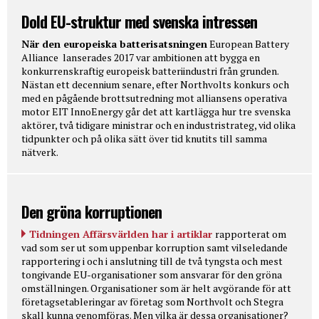
Dold EU-struktur med svenska intressen
När den europeiska batterisatsningen
European Battery
Alliance lanserades 2017 var ambitionen att bygga en
konkurrenskraftig europeisk batteriindustri från grunden.
Nästan ett decennium senare, efter Northvolts konkurs och
med en pågående brottsutredning mot alliansens operativa
motor EIT InnoEnergy går det att kartlägga hur tre svenska
aktörer, två tidigare ministrar och en industristrateg, vid olika
tidpunkter och på olika sätt över tid knutits till samma
nätverk.
Den gröna korruptionen
Tidningen Affärsvärlden har i artiklar
rapporterat om
vad som ser ut som uppenbar korruption samt vilseledande
rapportering i och i anslutning till de två tyngsta och mest
tongivande EU-organisationer som ansvarar för den gröna
omställningen. Organisationer som är helt avgörande för att
företagsetableringar av företag som Northvolt och Stegra
skall kunna genomföras. Men vilka är dessa organisationer?