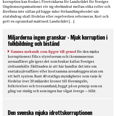
korruption kan frodas i. Företrädarna för Landsrådet för Sveriges
Ungdomsorganisationer rör sig obehindrat mellan olika roller och
återfinns inte sällan på bägge sidor förhandlingsbordet när
statsbidrag skall fördelas eller regelverken reformeras. Kort och
gott en ogranskad maktnod. Landsrådet […]
Miljarderna ingen granskar - Mjuk korruption i
folkbildning och bistånd
Samma mekanik som ligger till grund
för den mjuka
korruptionen i Fifa:s styrelserum och i kommunernas
arenaaffärer går igen i det som brukar kallas Sveriges
civilsamhälle. Skillnaden är att här handlar det inte om
enstaka jävsaffärer eller kostsamma arenabyggen utan om
ett helt system. Runt 40 statliga myndigheter som varje år
fördelar över 20 miljarder kronor till föreningsliv,
folkrörelser och trossamfund, byggt på en princip som en
gång var rimlig och som ingen har vågat överge — tillit.
Den svenska mjuka idrottskorruptionen