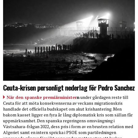
Ceuta-krisen personligt nederlag för Pedro Sanchez
När den spanske premiärminister
n
under gårdagen reste till
Ceuta för att möta konsekvenserna av veckans migrationskris
handlade det officiella budskapet om akut krishantering. Men
bakom kaoset ligger en fyra år lång diplomatisk kris som sällan får
uppmärksamhet. Den spanska regeringens omsvängning i
Västsahara-frågan 2022, dess pris i form av en brusten relation med
Algeriet samt en intern spricka i PSOE som partiledningen