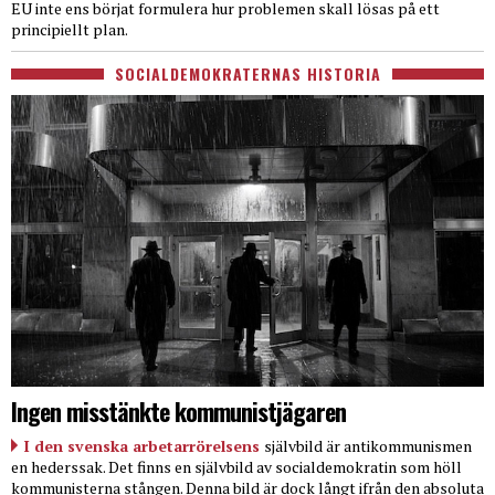
EU inte ens börjat formulera hur problemen skall lösas på ett
principiellt plan.
SOCIALDEMOKRATERNAS HISTORIA
Ingen misstänkte kommunistjägaren
I den svenska arbetarrörelsens
självbild är antikommunismen
en hederssak. Det finns en självbild av socialdemokratin som höll
kommunisterna stången. Denna bild är dock långt ifrån den absoluta