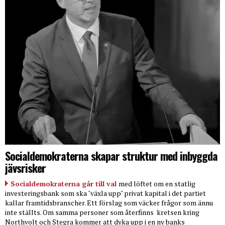
Socialdemokraterna skapar struktur med inbyggda
jävsrisker
Socialdemokraterna går till val
med löftet om en statlig
investeringsbank som ska "växla upp" privat kapital i det partiet
kallar framtidsbranscher. Ett förslag som väcker frågor som ännu
inte ställts. Om samma personer som återfinns
kretsen kring
Northvolt och Stegra kommer att dyka upp i en ny banks