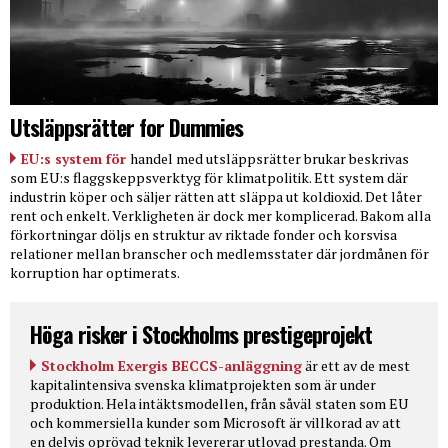
Utsläppsrätter for Dummies
EU:s system för
handel med utsläppsrätter brukar beskrivas
som EU:s flaggskeppsverktyg för klimatpolitik. Ett system där
industrin köper och säljer rätten att släppa ut koldioxid. Det låter
rent och enkelt. Verkligheten är dock mer komplicerad. Bakom alla
förkortningar döljs en struktur av riktade fonder och korsvisa
relationer mellan branscher och medlemsstater där jordmånen för
korruption har optimerats.
Höga risker i Stockholms prestigeprojekt
Stockholm Exergis BECCS-anläggning
är ett av de mest
kapitalintensiva svenska klimatprojekten som är under
produktion. Hela intäktsmodellen, från såväl staten som EU
och kommersiella kunder som Microsoft är villkorad av att
en delvis oprövad teknik levererar utlovad prestanda. Om