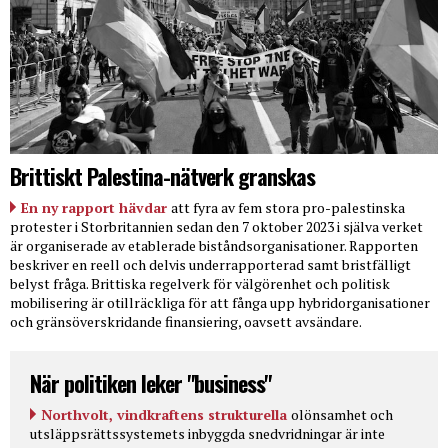
Brittiskt Palestina-nätverk granskas
En ny rapport hävdar
att fyra av fem stora pro-palestinska
protester i Storbritannien sedan den 7 oktober 2023 i själva verket
är organiserade av etablerade biståndsorganisationer. Rapporten
beskriver en reell och delvis underrapporterad samt bristfälligt
belyst fråga. Brittiska regelverk för välgörenhet och politisk
mobilisering är otillräckliga för att fånga upp hybridorganisationer
och gränsöverskridande finansiering, oavsett avsändare.
När politiken leker "business"
Northvolt, vindkraftens strukturella
olönsamhet och
utsläppsrättssystemets inbyggda snedvridningar är inte