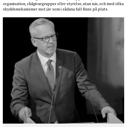
organisation, rådgivargrupper eller styrelse, utan när, och med vilka
skyddsmekanismer mot jäv som i sådana fall finns på plats.