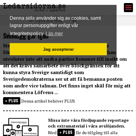
Ledarsidorna.se
Denna sida använder sig av cookies, samt
Tipsa oss idag
lagrar personuppgifter enligt vår
Svinhugg går igen
integritetspolicy
Läs mer
Stefan Löfven har fått uppdraget att sondera
Jag accepterar
förutsättningarna för att bilda regering och han
utesluter inte att andra partier kommer till insikt om
att det krävs samarbete över blockgränsen för att
kunna styra Sverige samtidigt som
Sverigedemokraterna ser ut att få bemanna posten
som andre vice talman. Det finns inget skäl för mig att
kommentera Löfvens ...
PLUS
Denna artikel behöver PLUS
Missa inte våra fördjupande reportage
och extramaterial i våra avslöjanden.
PLUS
Med
får du tillgång till alla