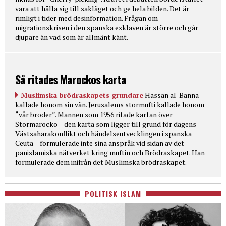
vara att hålla sig till sakläget och ge hela bilden. Det är
rimligt i tider med desinformation. Frågan om
migrationskrisen i den spanska exklaven är större och går
djupare än vad som är allmänt känt.
Så ritades Marockos karta
Muslimska brödraskapets grundare
Hassan al-Banna
kallade honom sin vän. Jerusalems stormufti kallade honom
“vår broder”. Mannen som 1956 ritade kartan över
Stormarocko – den karta som ligger till grund för dagens
Västsaharakonflikt och händelseutvecklingen i spanska
Ceuta – formulerade inte sina anspråk vid sidan av det
panislamiska nätverket kring muftin och Brödraskapet. Han
formulerade dem inifrån det Muslimska brödraskapet.
POLITISK ISLAM