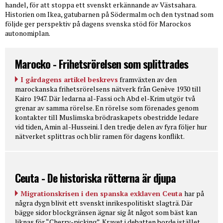
handel, för att stoppa ett svenskt erkännande av Västsahara.
Historien om Ikea, gatubarnen på Södermalm och den tystnad som
följde ger perspektiv på dagens svenska stöd för Marockos
autonomiplan.
Marocko - Frihetsrörelsen som splittrades
I gårdagens artikel beskrevs
framväxten av den
marockanska frihetsrörelsens nätverk från Genève 1930 till
Kairo 1947. Där ledarna al-Fassi och Abd el-Krim utgör två
grenar av samma rörelse. En rörelse som förenades genom
kontakter till Muslimska brödraskapets obestridde ledare
vid tiden, Amin al-Husseini. I den tredje delen av fyra följer hur
nätverket splittras och blir ramen för dagens konflikt.
Ceuta - De historiska rötterna är djupa
Migrationskrisen i den spanska exklaven Ceuta
har på
några dygn blivit ett svenskt inrikespolitiskt slagträ. Där
bägge sidor blockgränsen ägnar sig åt något som bäst kan
liknas för “Cherry-picking”. Kravet i debatten borde istället