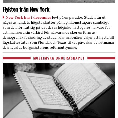
Flykten från New York
New York har i decennier
levt på en paradox. Staden tar ut
några av landets högsta skatter på höginkomsttagare samtidigt
som den förlitat sig på just dessa höginkomsttagares närvaro för
att finansiera sin välfärd. För närvarande sker en form av
demografisk förändring av staden där miljonärer väljer att flytta till
lågskattestater som Florida och Texas vilket påverkar och utmanar
den nyvalde borgmästarens reformutrymme.
MUSLIMSKA BRÖDRASKAPET