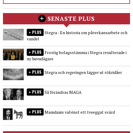
SENASTE PLUS
PLUS
Stegra - En historia om påverkansarbete och
vandel
PLUS
Frostig bolagsstämma i Stegra resulterade i
ny huvudägare
PLUS
Stegra och regeringen lägger ut rökridåer
PLUS
Så förändras MAGA
PLUS
Mamdanis valvinst ett tveeggat svärd