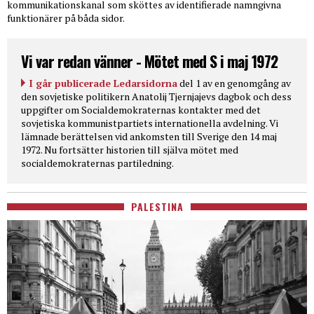
kommunikationskanal som sköttes av identifierade namngivna
funktionärer på båda sidor.
Vi var redan vänner - Mötet med S i maj 1972
I går publicerade Ledarsidorna
del 1 av en genomgång av
den sovjetiske politikern Anatolij Tjernjajevs dagbok och dess
uppgifter om Socialdemokraternas kontakter med det
sovjetiska kommunistpartiets internationella avdelning. Vi
lämnade berättelsen vid ankomsten till Sverige den 14 maj
1972. Nu fortsätter historien till själva mötet med
socialdemokraternas partiledning.
PALESTINA