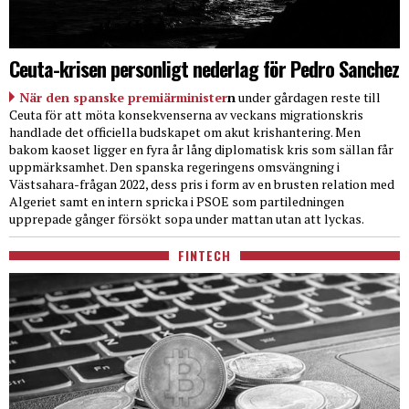
Ceuta-krisen personligt nederlag för Pedro Sanchez
När den spanske premiärminister
n
under gårdagen reste till
Ceuta för att möta konsekvenserna av veckans migrationskris
handlade det officiella budskapet om akut krishantering. Men
bakom kaoset ligger en fyra år lång diplomatisk kris som sällan får
uppmärksamhet. Den spanska regeringens omsvängning i
Västsahara-frågan 2022, dess pris i form av en brusten relation med
Algeriet samt en intern spricka i PSOE som partiledningen
upprepade gånger försökt sopa under mattan utan att lyckas.
FINTECH