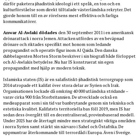
därför paketera jihadistisk ideologi i ett språk, en ton och en
kulturförståelse som direkt tilltalade västerländska rekryter. Det
gjorde honom till en av rörelsens mest effektiva och farliga
kommunikatörer.
Anwar Al-Awlaki dödades
den 30 september 2011 i en amerikansk
drönarattack i norra Jemen. Attacken utfördes av en beväpnad
drönare och riktades specifikt mot honom som ledande
propagandist och operativ figur inom Al Qaida. Den danska
dubbelagenten Morten Storm beskriver i sin biografi både förloppet
och Al-Awlakis betydelse. Nu har IS konstruerat sin egen
propagandist med hjälp av modern teknik.
Islamiska staten (IS) är en salafistiskt-jihadistisk terrorgrupp som
2014 utropade ett kalifat över stora delar av Syrien och Irak.
Organisationen lockade då omkring 40 000 utländska stridande –
varav cirka 900 från Storbritannien. De utvecklade också en
medieapparat som i sin tid var banbrytande genom sin tekniska och
estetiska kvalitet. Kalifatets territoriella bas föll 2019, men IS har
sedan dess övergått till en decentraliserad, provinsbaserad modell.
Under 2025 har de återtagit mindre men strategiskt viktiga områden
i norra Syrien samt stärkt sin närvaro i Sahel och Östafrika. De
uppmuntrar återkommande till terrordåd i Europa. Även i Sverige.