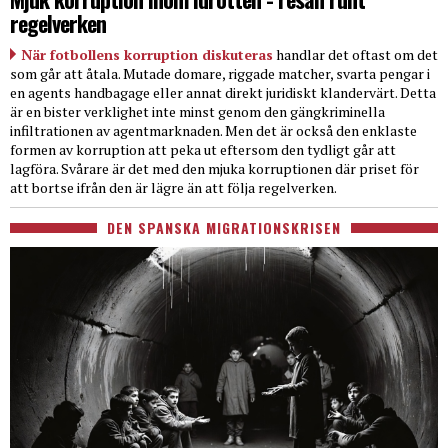
regelverken
När fotbollens korruption diskuteras
handlar det oftast om det
som går att åtala. Mutade domare, riggade matcher, svarta pengar i
en agents handbagage eller annat direkt juridiskt klandervärt. Detta
är en bister verklighet inte minst genom den gängkriminella
infiltrationen av agentmarknaden. Men det är också den enklaste
formen av korruption att peka ut eftersom den tydligt går att
lagföra. Svårare är det med den mjuka korruptionen där priset för
att bortse ifrån den är lägre än att följa regelverken.
DEN SPANSKA MIGRATIONSKRISEN