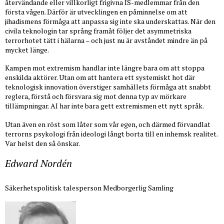
återvändande eller villkorligt frigivna IS-medlemmar från den
första vågen. Därför är utvecklingen en påminnelse om att
jihadismens förmåga att anpassa sig inte ska underskattas. När den
civila teknologin tar språng framåt följer det asymmetriska
terrorhotet tätt i hälarna – och just nu är avståndet mindre än på
mycket länge.
Kampen mot extremism handlar inte längre bara om att stoppa
enskilda aktörer. Utan om att hantera ett systemiskt hot där
teknologisk innovation överstiger samhällets förmåga att snabbt
reglera, förstå och försvara sig mot denna typ av mörkare
tillämpningar. AI har inte bara gett extremismen ett nytt språk.
Utan även en röst som låter som vår egen, och därmed förvandlat
terrorns psykologi från ideologi långt borta till en inhemsk realitet.
Var helst den så önskar.
Edward Nordén
Säkerhetspolitisk talesperson Medborgerlig Samling