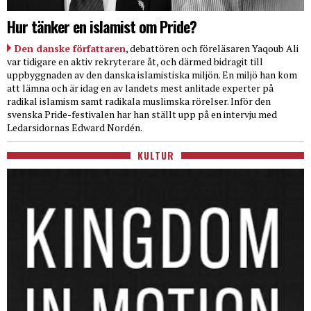
Hur tänker en islamist om Pride?
Den danske författaren
, debattören och föreläsaren Yaqoub Ali
var tidigare en aktiv rekryterare åt, och därmed bidragit till
uppbyggnaden av den danska islamistiska miljön. En miljö han kom
att lämna och är idag en av landets mest anlitade experter på
radikal islamism samt radikala muslimska rörelser. Inför den
svenska Pride-festivalen har han ställt upp på en intervju med
Ledarsidornas Edward Nordén.
KULTUR