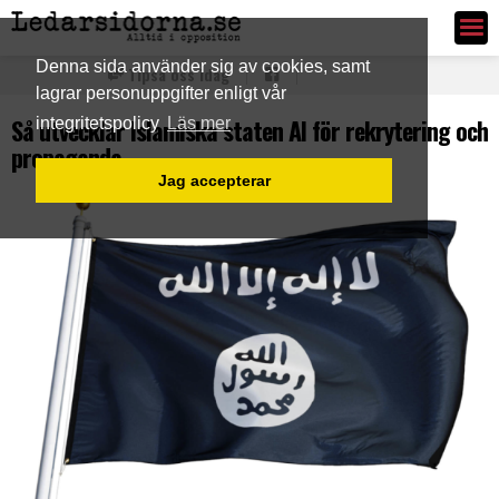
Ledarsidorna.se
Denna sida använder sig av cookies, samt
Tipsa oss idag
lagrar personuppgifter enligt vår
Så utvecklar Islamiska staten AI för rekrytering och
integritetspolicy
Läs mer
propaganda
Jag accepterar