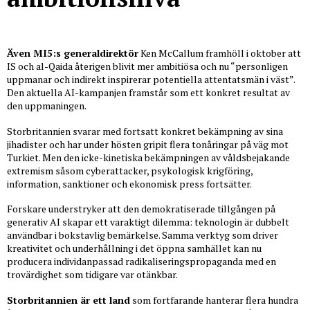
Även MI5:s generaldirektör
Ken McCallum framhöll i oktober att
IS och al-Qaida återigen blivit mer ambitiösa och nu “personligen
uppmanar och indirekt inspirerar potentiella attentatsmän i väst”.
Den aktuella AI-kampanjen framstår som ett konkret resultat av
den uppmaningen.
Storbritannien svarar med fortsatt konkret bekämpning av sina
jihadister och har under hösten gripit flera tonåringar på väg mot
Turkiet. Men den icke-kinetiska bekämpningen av våldsbejakande
extremism såsom cyberattacker, psykologisk krigföring,
information, sanktioner och ekonomisk press fortsätter.
Forskare understryker att den demokratiserade tillgången på
generativ AI skapar ett varaktigt dilemma: teknologin är dubbelt
användbar i bokstavlig bemärkelse. Samma verktyg som driver
kreativitet och underhållning i det öppna samhället kan nu
producera individanpassad radikaliseringspropaganda med en
trovärdighet som tidigare var otänkbar.
Storbritannien är ett land
som fortfarande hanterar flera hundra