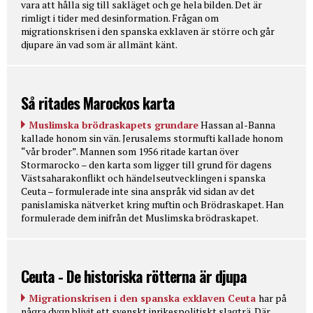
vara att hålla sig till sakläget och ge hela bilden. Det är
rimligt i tider med desinformation. Frågan om
migrationskrisen i den spanska exklaven är större och går
djupare än vad som är allmänt känt.
Så ritades Marockos karta
Muslimska brödraskapets grundare
Hassan al-Banna
kallade honom sin vän. Jerusalems stormufti kallade honom
“vår broder”. Mannen som 1956 ritade kartan över
Stormarocko – den karta som ligger till grund för dagens
Västsaharakonflikt och händelseutvecklingen i spanska
Ceuta – formulerade inte sina anspråk vid sidan av det
panislamiska nätverket kring muftin och Brödraskapet. Han
formulerade dem inifrån det Muslimska brödraskapet.
Ceuta - De historiska rötterna är djupa
Migrationskrisen i den spanska exklaven Ceuta
har på
några dygn blivit ett svenskt inrikespolitiskt slagträ. Där