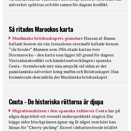
nätverket splittras och blir ramen för dagens konflikt.
Så ritades Marockos karta
Muslimska brödraskapets grundare
Hassan al-Banna
kallade honom sin vän. Jerusalems stormufti kallade honom
“vår broder”. Mannen som 1956 ritade kartan över
Stormarocko – den karta som ligger till grund för dagens
Västsaharakonflikt och händelseutvecklingen i spanska
Ceuta – formulerade inte sina anspråk vid sidan av det
panislamiska nätverket kring muftin och Brödraskapet. Han
formulerade dem inifrån det Muslimska brödraskapet.
Ceuta - De historiska rötterna är djupa
Migrationskrisen i den spanska exklaven Ceuta
har på
några dygn blivit ett svenskt inrikespolitiskt slagträ. Där
bägge sidor blockgränsen ägnar sig åt något som bäst kan
liknas för “Cherry-picking”. Kravet i debatten borde istället