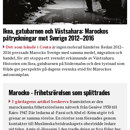
Ikea, gatubarnen och Västsahara: Marockos
påtryckningar mot Sverige 2012–2016
Det som hände i Ceuta
är ingen isolerad händelse. Redan 2012–
2016 pressade Marocko Sverige med samma medel, migration och
handel, för att stoppa ett svenskt erkännande av Västsahara.
Historien om Ikea, gatubarnen på Södermalm och den tystnad som
följde ger perspektiv på dagens svenska stöd för Marockos
autonomiplan.
Marocko - Frihetsrörelsen som splittrades
I gårdagens artikel beskrevs
framväxten av den
marockanska frihetsrörelsens nätverk från Genève 1930 till
Kairo 1947. Där ledarna al-Fassi och Abd el-Krim utgör två
grenar av samma rörelse. En rörelse som förenades genom
kontakter till Muslimska brödraskapets obestridde ledare
vid tiden, Amin al-Husseini. I den tredje delen av fyra följer hur