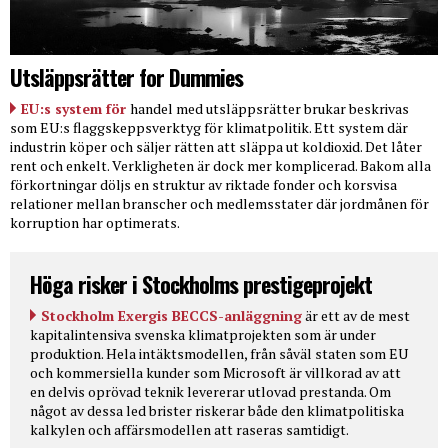
Utsläppsrätter for Dummies
EU:s system för
handel med utsläppsrätter brukar beskrivas
som EU:s flaggskeppsverktyg för klimatpolitik. Ett system där
industrin köper och säljer rätten att släppa ut koldioxid. Det låter
rent och enkelt. Verkligheten är dock mer komplicerad. Bakom alla
förkortningar döljs en struktur av riktade fonder och korsvisa
relationer mellan branscher och medlemsstater där jordmånen för
korruption har optimerats.
Höga risker i Stockholms prestigeprojekt
Stockholm Exergis BECCS-anläggning
är ett av de mest
kapitalintensiva svenska klimatprojekten som är under
produktion. Hela intäktsmodellen, från såväl staten som EU
och kommersiella kunder som Microsoft är villkorad av att
en delvis oprövad teknik levererar utlovad prestanda. Om
något av dessa led brister riskerar både den klimatpolitiska
kalkylen och affärsmodellen att raseras samtidigt.