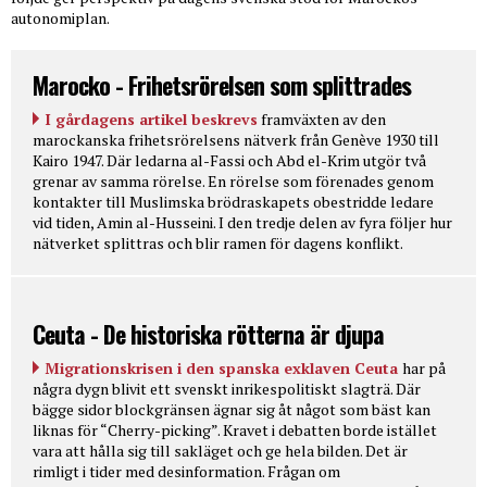
autonomiplan.
Marocko - Frihetsrörelsen som splittrades
I gårdagens artikel beskrevs
framväxten av den
marockanska frihetsrörelsens nätverk från Genève 1930 till
Kairo 1947. Där ledarna al-Fassi och Abd el-Krim utgör två
grenar av samma rörelse. En rörelse som förenades genom
kontakter till Muslimska brödraskapets obestridde ledare
vid tiden, Amin al-Husseini. I den tredje delen av fyra följer hur
nätverket splittras och blir ramen för dagens konflikt.
Ceuta - De historiska rötterna är djupa
Migrationskrisen i den spanska exklaven Ceuta
har på
några dygn blivit ett svenskt inrikespolitiskt slagträ. Där
bägge sidor blockgränsen ägnar sig åt något som bäst kan
liknas för “Cherry-picking”. Kravet i debatten borde istället
vara att hålla sig till sakläget och ge hela bilden. Det är
rimligt i tider med desinformation. Frågan om