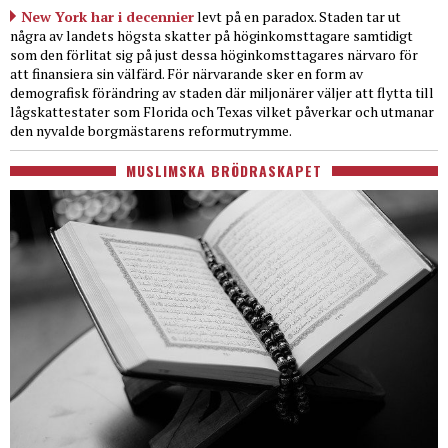
New York har i decennier
levt på en paradox. Staden tar ut
några av landets högsta skatter på höginkomsttagare samtidigt
som den förlitat sig på just dessa höginkomsttagares närvaro för
att finansiera sin välfärd. För närvarande sker en form av
demografisk förändring av staden där miljonärer väljer att flytta till
lågskattestater som Florida och Texas vilket påverkar och utmanar
den nyvalde borgmästarens reformutrymme.
MUSLIMSKA BRÖDRASKAPET