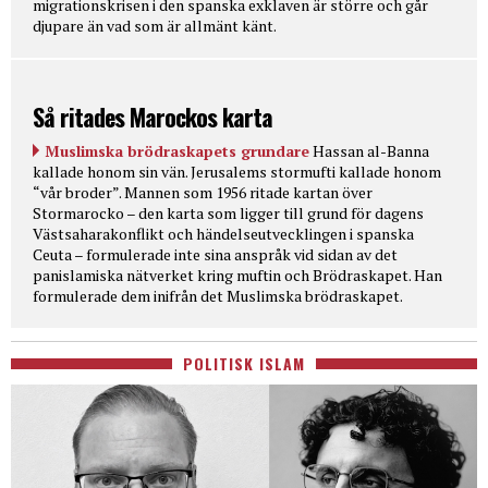
migrationskrisen i den spanska exklaven är större och går
djupare än vad som är allmänt känt.
Så ritades Marockos karta
Muslimska brödraskapets grundare
Hassan al-Banna
kallade honom sin vän. Jerusalems stormufti kallade honom
“vår broder”. Mannen som 1956 ritade kartan över
Stormarocko – den karta som ligger till grund för dagens
Västsaharakonflikt och händelseutvecklingen i spanska
Ceuta – formulerade inte sina anspråk vid sidan av det
panislamiska nätverket kring muftin och Brödraskapet. Han
formulerade dem inifrån det Muslimska brödraskapet.
POLITISK ISLAM