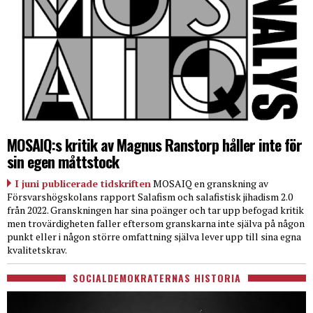
MOSAIQ:s kritik av Magnus Ranstorp håller inte för
sin egen måttstock
I juni publicerade tidskriften
MOSAIQ en granskning av
Försvarshögskolans rapport Salafism och salafistisk jihadism 2.0
från 2022. Granskningen har sina poänger och tar upp befogad kritik
men trovärdigheten faller eftersom granskarna inte själva på någon
punkt eller i någon större omfattning själva lever upp till sina egna
kvalitetskrav.
SOCIALDEMOKRATERNAS HISTORIA