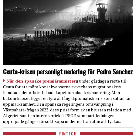
Ceuta-krisen personligt nederlag för Pedro Sanchez
När den spanske premiärminister
n
under gårdagen reste till
Ceuta för att möta konsekvenserna av veckans migrationskris
handlade det officiella budskapet om akut krishantering. Men
bakom kaoset ligger en fyra år lång diplomatisk kris som sällan får
uppmärksamhet. Den spanska regeringens omsvängning i
Västsahara-frågan 2022, dess pris i form av en brusten relation med
Algeriet samt en intern spricka i PSOE som partiledningen
upprepade gånger försökt sopa under mattan utan att lyckas.
FINTECH