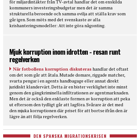
för miljardintäkter från TV-avtal handlar det om enskilda
kommuners investeringsbudgetar men det är samma
strukturella beroende och samma ovilja att ställa krav som
går igen. Som möts med det svenskaste av alla
krishanteringsmodeller: Att inte göra någonting.
Mjuk korruption inom idrotten - resan runt
regelverken
När fotbollens korruption diskuteras
handlar det oftast
om det som går att åtala. Mutade domare, riggade matcher,
svarta pengar i en agents handbagage eller annat direkt
juridiskt klandervärt. Detta är en bister verklighet inte minst
genom den gängkriminella infiltrationen av agentmarknaden.
Men det är också den enklaste formen av korruption att peka
ut eftersom den tydligt går att lagföra. Svårare är det med
den mjuka korruptionen där priset för att bortse ifrån den är
lägre än att följa regelverken.
DEN SPANSKA MIGRATIONSKRISEN