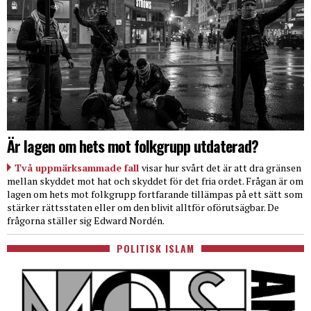
Är lagen om hets mot folkgrupp utdaterad?
Två uppmärksammade fall
visar hur svårt det är att dra gränsen
mellan skyddet mot hat och skyddet för det fria ordet. Frågan är om
lagen om hets mot folkgrupp fortfarande tillämpas på ett sätt som
stärker rättsstaten eller om den blivit alltför oförutsägbar. De
frågorna ställer sig Edward Nordén.
POLITISK ISLAM