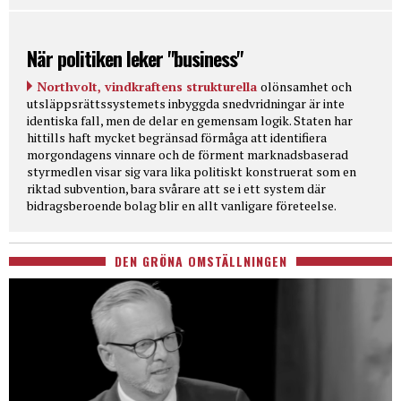
När politiken leker "business"
Northvolt, vindkraftens strukturella
olönsamhet och
utsläppsrättssystemets inbyggda snedvridningar är inte
identiska fall, men de delar en gemensam logik. Staten har
hittills haft mycket begränsad förmåga att identifiera
morgondagens vinnare och de förment marknadsbaserad
styrmedlen visar sig vara lika politiskt konstruerat som en
riktad subvention, bara svårare att se i ett system där
bidragsberoende bolag blir en allt vanligare företeelse.
DEN GRÖNA OMSTÄLLNINGEN