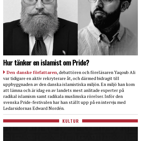
Hur tänker en islamist om Pride?
Den danske författaren
, debattören och föreläsaren Yaqoub Ali
var tidigare en aktiv rekryterare åt, och därmed bidragit till
uppbyggnaden av den danska islamistiska miljön. En miljö han kom
att lämna och är idag en av landets mest anlitade experter på
radikal islamism samt radikala muslimska rörelser. Inför den
svenska Pride-festivalen har han ställt upp på en intervju med
Ledarsidornas Edward Nordén.
KULTUR