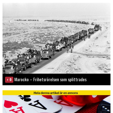
Marocko – Frihetsrörelsen som splittrades
0