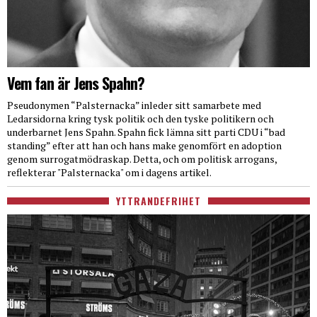
Vem fan är Jens Spahn?
Pseudonymen “Palsternacka” inleder sitt samarbete med
Ledarsidorna kring tysk politik och den tyske politikern och
underbarnet Jens Spahn. Spahn fick lämna sitt parti CDU i “bad
standing” efter att han och hans make genomfört en adoption
genom surrogatmödraskap. Detta, och om politisk arrogans,
reflekterar "Palsternacka" om i dagens artikel.
YTTRANDEFRIHET