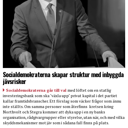
Socialdemokraterna skapar struktur med inbyggda
jävsrisker
Socialdemokraterna går till val
med löftet om en statlig
investeringsbank som ska "växla upp" privat kapital i det partiet
kallar framtidsbranscher. Ett förslag som väcker frågor som ännu
inte ställts. Om samma personer som återfinns
kretsen kring
Northvolt och Stegra kommer att dyka upp i en ny banks
organisation, rådgivargrupper eller styrelse, utan när, och med vilka
skyddsmekanismer mot jäv som i sådana fall finns på plats.