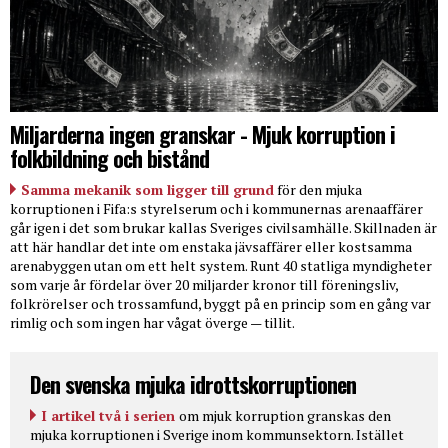
Miljarderna ingen granskar - Mjuk korruption i
folkbildning och bistånd
Samma mekanik som ligger till grund
för den mjuka
korruptionen i Fifa:s styrelserum och i kommunernas arenaaffärer
går igen i det som brukar kallas Sveriges civilsamhälle. Skillnaden är
att här handlar det inte om enstaka jävsaffärer eller kostsamma
arenabyggen utan om ett helt system. Runt 40 statliga myndigheter
som varje år fördelar över 20 miljarder kronor till föreningsliv,
folkrörelser och trossamfund, byggt på en princip som en gång var
rimlig och som ingen har vågat överge — tillit.
Den svenska mjuka idrottskorruptionen
I artikel två i serien
om mjuk korruption granskas den
mjuka korruptionen i Sverige inom kommunsektorn. Istället