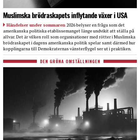
Muslimska brödraskapets inflytande växer i USA
Händelser under sommaren
2026 belyser en fråga som det
amerikanska politiska etablissemanget länge undvikit att ställa på
allvar. Det är vilken roll som organisationer med rötter i Muslimska
brödraskapet i dagens amerikanska politik spelar samt därmed hur
kopplingarna till Demokraternas vänsterflygel ser ut i praktiken.
DEN GRÖNA OMSTÄLLNINGEN