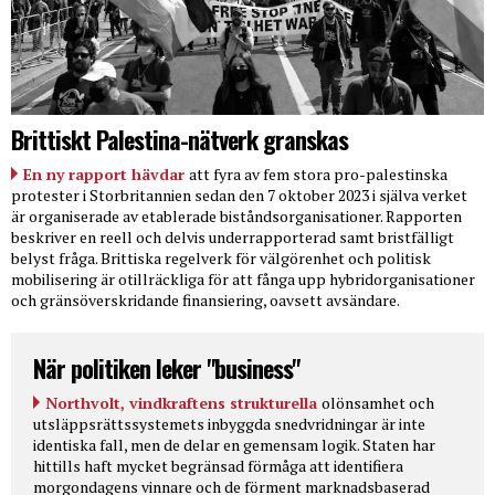
Brittiskt Palestina-nätverk granskas
En ny rapport hävdar
att fyra av fem stora pro-palestinska
protester i Storbritannien sedan den 7 oktober 2023 i själva verket
är organiserade av etablerade biståndsorganisationer. Rapporten
beskriver en reell och delvis underrapporterad samt bristfälligt
belyst fråga. Brittiska regelverk för välgörenhet och politisk
mobilisering är otillräckliga för att fånga upp hybridorganisationer
och gränsöverskridande finansiering, oavsett avsändare.
När politiken leker "business"
Northvolt, vindkraftens strukturella
olönsamhet och
utsläppsrättssystemets inbyggda snedvridningar är inte
identiska fall, men de delar en gemensam logik. Staten har
hittills haft mycket begränsad förmåga att identifiera
morgondagens vinnare och de förment marknadsbaserad