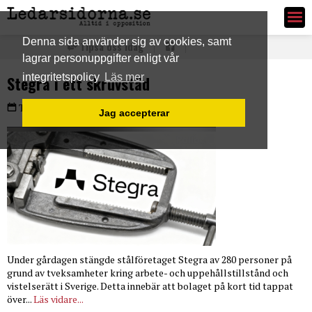
Ledarsidorna.se
Denna sida använder sig av cookies, samt
Tipsa oss idag
lagrar personuppgifter enligt vår
integritetspolicy
Läs mer
Stegra i ett skruvstäd
Torsdag 4 dec 2025
Jag accepterar
Under gårdagen stängde stålföretaget Stegra av 280 personer på
grund av tveksamheter kring arbete- och uppehållstillstånd och
vistelserätt i Sverige. Detta innebär att bolaget på kort tid tappat
över...
Läs vidare...