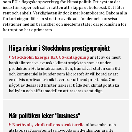
som EU:s flaggskeppsverktyg för klimatpolitik. Ett system där
industrin köper och säljer rätten att släppa ut koldioxid. Det låter
rent och enkelt. Verkligheten är dock mer komplicerad. Bakom alla
förkortningar döljs en struktur av riktade fonder och korsvisa
relationer mellan branscher och medlemsstater där jordmånen för
korruption har optimerats.
Höga risker i Stockholms prestigeprojekt
Stockholm Exergis BECCS-anläggning
är ett av de mest
kapitalintensiva svenska klimatprojekten som är under
produktion. Hela intäktsmodellen, från såväl staten som EU
och kommersiella kunder som Microsoft är villkorad av att
en delvis oprövad teknik levererar utlovad prestanda. Om
något av dessa led brister riskerar både den klimatpolitiska
kalkylen och affärsmodellen att raseras samtidigt.
När politiken leker "business"
Northvolt, vindkraftens strukturella
olönsamhet och
utsläppsrättssystemets inbyggda snedvridningar är inte