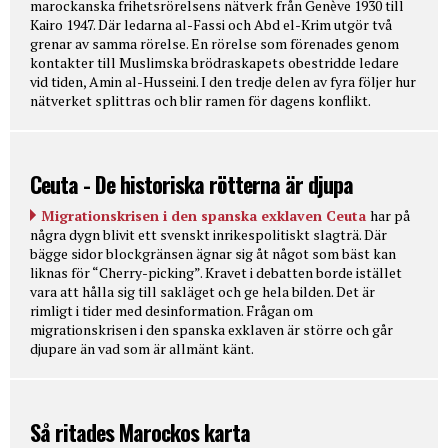
marockanska frihetsrörelsens nätverk från Genève 1930 till
Kairo 1947. Där ledarna al-Fassi och Abd el-Krim utgör två
grenar av samma rörelse. En rörelse som förenades genom
kontakter till Muslimska brödraskapets obestridde ledare
vid tiden, Amin al-Husseini. I den tredje delen av fyra följer hur
nätverket splittras och blir ramen för dagens konflikt.
Ceuta - De historiska rötterna är djupa
Migrationskrisen i den spanska exklaven Ceuta
har på
några dygn blivit ett svenskt inrikespolitiskt slagträ. Där
bägge sidor blockgränsen ägnar sig åt något som bäst kan
liknas för “Cherry-picking”. Kravet i debatten borde istället
vara att hålla sig till sakläget och ge hela bilden. Det är
rimligt i tider med desinformation. Frågan om
migrationskrisen i den spanska exklaven är större och går
djupare än vad som är allmänt känt.
Så ritades Marockos karta