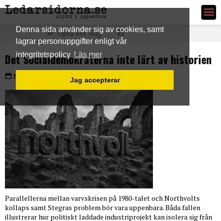
Ledarsidorna.se
Denna sida använder sig av cookies, samt
Tipsa oss idag
lagrar personuppgifter enligt vår
integritetspolicy
Läs mer
Det Socialdemokraterna inte lärt av historien
Måndag 25 maj 2026
Jag accepterar
Parallellerna mellan varvskrisen på 1980-talet och Northvolts
kollaps samt Stegras problem bör vara uppenbara. Båda fallen
illustrerar hur politiskt laddade industriprojekt kan isolera sig från