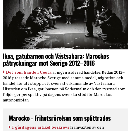
Ikea, gatubarnen och Västsahara: Marockos
påtryckningar mot Sverige 2012–2016
Det som hände i Ceuta
är ingen isolerad händelse. Redan 2012–
2016 pressade Marocko Sverige med samma medel, migration och
handel, för att stoppa ett svenskt erkännande av Västsahara.
Historien om Ikea, gatubarnen på Södermalm och den tystnad som
följde ger perspektiv på dagens svenska stöd för Marockos
autonomiplan.
Marocko - Frihetsrörelsen som splittrades
I gårdagens artikel beskrevs
framväxten av den