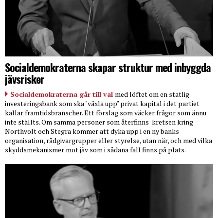
Socialdemokraterna skapar struktur med inbyggda
jävsrisker
Socialdemokraterna går till val
med löftet om en statlig
investeringsbank som ska "växla upp" privat kapital i det partiet
kallar framtidsbranscher. Ett förslag som väcker frågor som ännu
inte ställts. Om samma personer som återfinns
kretsen kring
Northvolt och Stegra kommer att dyka upp i en ny banks
organisation, rådgivargrupper eller styrelse, utan när, och med vilka
skyddsmekanismer mot jäv som i sådana fall finns på plats.