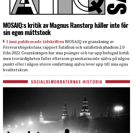
MOSAIQ:s kritik av Magnus Ranstorp håller inte för
sin egen måttstock
I juni publicerade tidskriften
MOSAIQ en granskning av
Försvarshögskolans rapport Salafism och salafistisk jihadism 2.0
från 2022. Granskningen har sina poänger och tar upp befogad kritik
men trovärdigheten faller eftersom granskarna inte själva på någon
punkt eller i någon större omfattning själva lever upp till sina egna
kvalitetskrav.
SOCIALDEMOKRATERNAS HISTORIA