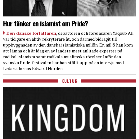
Hur tänker en islamist om Pride?
Den danske författaren
, debattören och föreläsaren Yaqoub Ali
var tidigare en aktiv rekryterare åt, och därmed bidragit till
uppbyggnaden av den danska islamistiska miljön. En miljö han kom
att lämna och är idag en av landets mest anlitade experter på
radikal islamism samt radikala muslimska rörelser. Inför den
svenska Pride-festivalen har han ställt upp på en intervju med
Ledarsidornas Edward Nordén.
KULTUR