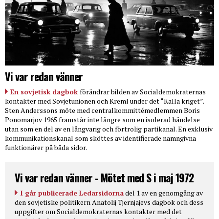
Vi var redan vänner
En sovjetisk dagbok
förändrar bilden av Socialdemokraternas
kontakter med Sovjetunionen och Kreml under det “Kalla kriget”.
Sten Anderssons möte med centralkommittémedlemmen Boris
Ponomarjov 1965 framstår inte längre som en isolerad händelse
utan som en del av en långvarig och förtrolig partikanal. En exklusiv
kommunikationskanal som sköttes av identifierade namngivna
funktionärer på båda sidor.
Vi var redan vänner - Mötet med S i maj 1972
I går publicerade Ledarsidorna
del 1 av en genomgång av
den sovjetiske politikern Anatolij Tjernjajevs dagbok och dess
uppgifter om Socialdemokraternas kontakter med det