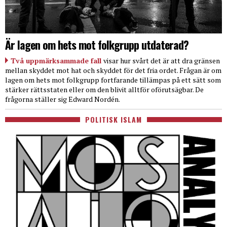
Är lagen om hets mot folkgrupp utdaterad?
Två uppmärksammade fall
visar hur svårt det är att dra gränsen
mellan skyddet mot hat och skyddet för det fria ordet. Frågan är om
lagen om hets mot folkgrupp fortfarande tillämpas på ett sätt som
stärker rättsstaten eller om den blivit alltför oförutsägbar. De
frågorna ställer sig Edward Nordén.
POLITISK ISLAM