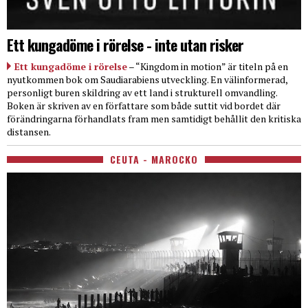
Ett kungadöme i rörelse - inte utan risker
Ett kungadöme i rörelse
– “Kingdom in motion” är titeln på en
nyutkommen bok om Saudiarabiens utveckling. En välinformerad,
personligt buren skildring av ett land i strukturell omvandling.
Boken är skriven av en författare som både suttit vid bordet där
förändringarna förhandlats fram men samtidigt behållit den kritiska
distansen.
CEUTA - MAROCKO