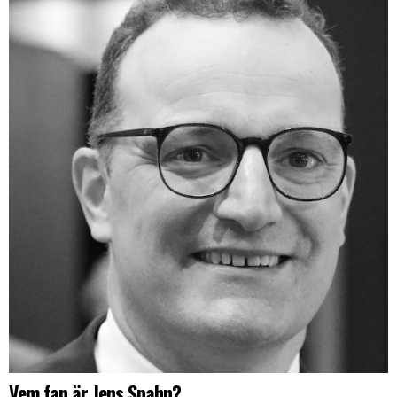
Vem fan är Jens Spahn?