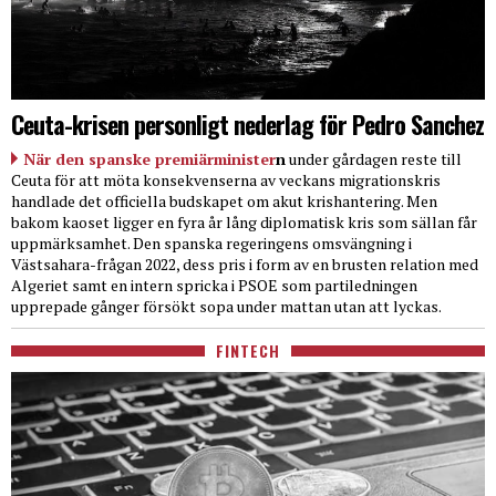
Ceuta-krisen personligt nederlag för Pedro Sanchez
När den spanske premiärminister
n
under gårdagen reste till
Ceuta för att möta konsekvenserna av veckans migrationskris
handlade det officiella budskapet om akut krishantering. Men
bakom kaoset ligger en fyra år lång diplomatisk kris som sällan får
uppmärksamhet. Den spanska regeringens omsvängning i
Västsahara-frågan 2022, dess pris i form av en brusten relation med
Algeriet samt en intern spricka i PSOE som partiledningen
upprepade gånger försökt sopa under mattan utan att lyckas.
FINTECH