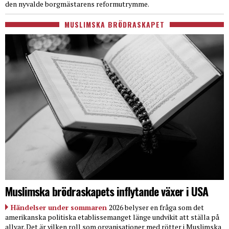
den nyvalde borgmästarens reformutrymme.
MUSLIMSKA BRÖDRASKAPET
Muslimska brödraskapets inflytande växer i USA
Händelser under sommaren
2026 belyser en fråga som det
amerikanska politiska etablissemanget länge undvikit att ställa på
allvar. Det är vilken roll som organisationer med rötter i Muslimska