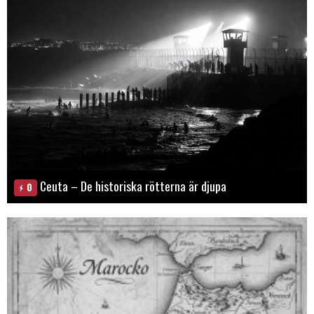
Ceuta – De historiska rötterna är djupa
0