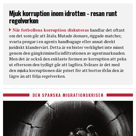
Mjuk korruption inom idrotten - resan runt
regelverken
När fotbollens korruption diskuteras
handlar det oftast
om det som går att åtala. Mutade domare, riggade matcher,
svarta pengar i en agents handbagage eller annat direkt
juridiskt klandervärt. Detta är en bister verklighet inte minst
genom den gängkriminella infiltrationen av agentmarknaden.
Men det är också den enklaste formen av korruption att peka
ut eftersom den tydligt går att lagföra. Svårare är det med
den mjuka korruptionen där priset för att bortse ifrån den är
lägre än att följa regelverken.
DEN SPANSKA MIGRATIONSKRISEN