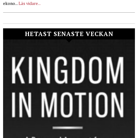
ekono...
Läs vidare...
HETAST SENASTE VECKAN