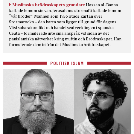
Muslimska brödraskapets grundare
Hassan al-Banna
kallade honom sin vän. Jerusalems stormufti kallade honom
“vår broder”. Mannen som 1956 ritade kartan över
Stormarocko – den karta som ligger till grund för dagens
Västsaharakonflikt och händelseutvecklingen i spanska
Ceuta – formulerade inte sina anspråk vid sidan av det
panislamiska nätverket kring muftin och Brödraskapet. Han
formulerade dem inifrån det Muslimska brödraskapet.
POLITISK ISLAM