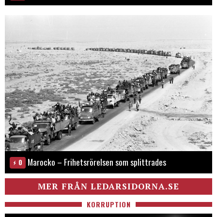
Marocko – Frihetsrörelsen som splittrades
0
MER FRÅN LEDARSIDORNA.SE
KORRUPTION