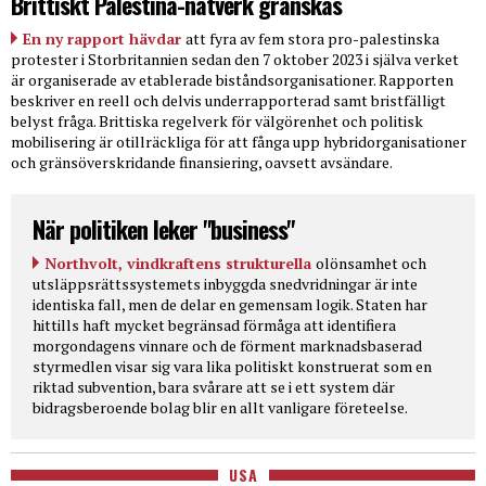
Brittiskt Palestina-nätverk granskas
En ny rapport hävdar
att fyra av fem stora pro-palestinska
protester i Storbritannien sedan den 7 oktober 2023 i själva verket
är organiserade av etablerade biståndsorganisationer. Rapporten
beskriver en reell och delvis underrapporterad samt bristfälligt
belyst fråga. Brittiska regelverk för välgörenhet och politisk
mobilisering är otillräckliga för att fånga upp hybridorganisationer
och gränsöverskridande finansiering, oavsett avsändare.
När politiken leker "business"
Northvolt, vindkraftens strukturella
olönsamhet och
utsläppsrättssystemets inbyggda snedvridningar är inte
identiska fall, men de delar en gemensam logik. Staten har
hittills haft mycket begränsad förmåga att identifiera
morgondagens vinnare och de förment marknadsbaserad
styrmedlen visar sig vara lika politiskt konstruerat som en
riktad subvention, bara svårare att se i ett system där
bidragsberoende bolag blir en allt vanligare företeelse.
USA