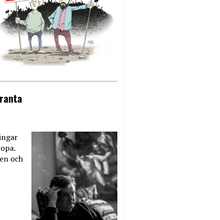
eranta
ingar
ropa.
ien och