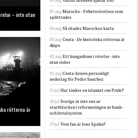
05 aug
Varför licensen spelar roll
05 aug
Marocko - Frihetsrörelsen som
relse – inte utan
splittrades
04 aug
Så ritades Marockos karta
03 aug
Ceuta - De historiska rötterna är
djupa
02 aug
Ett kungadöme i rörelse - inte
utan risker
01 aug
Ceuta-krisen personligt
nederlag för Pedro Sanchez
31 jul
Hur tänker en islamist om Pride?
30 jul
Sverige är inte ens ur
startblocken i reformeringen av bank-
ska rötterna är
och betalsystem
29 jul
Vem fan är Jens Spahn?