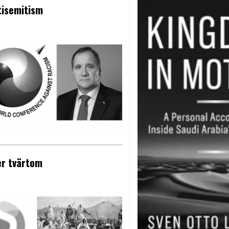
tisemitism
ler tvärtom