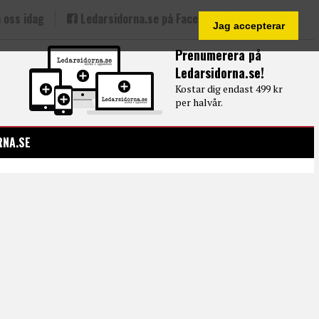
 oss idag
Ledarsidorna.se på Facebook
Jag accepterar
Prenumerera på
Ledarsidorna.se!
Kostar dig endast 499 kr
per halvår.
RNA.SE