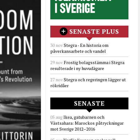
SENASTE PLUS
30 nov
Stegra - En historia om
påverkansarbete och vandel
29 nov
Frostig bolagsstämma i Stegra
resulterade i ny huvudägare
27 nov
Stegra och regeringen lägger ut
rökridåer
SENASTE
05 aug
Ikea, gatubarnen och
Västsahara: Marockos påtryckningar
mot Sverige 2012–2016