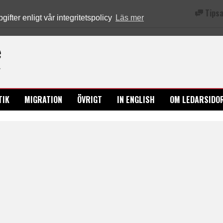
Tipsa
fter enligt vår integritetspolicy
Läs mer
Ledarsidorna.se
TIK
MIGRATION
ÖVRIGT
IN ENGLISH
OM LEDARSIDO