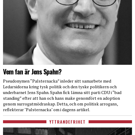
Vem fan är Jens Spahn?
Pseudonymen “Palsternacka” inleder sitt samarbete med
Ledarsidorna kring tysk politik och den tyske politikern och
underbarnet Jens Spahn. Spahn fick lämna sitt parti CDU i “bad
standing” efter att han och hans make genomfört en adoption
genom surrogatmödraskap. Detta, och om politisk arrogans,
reflekterar "Palsternacka" om i dagens artikel.
YTTRANDEFRIHET