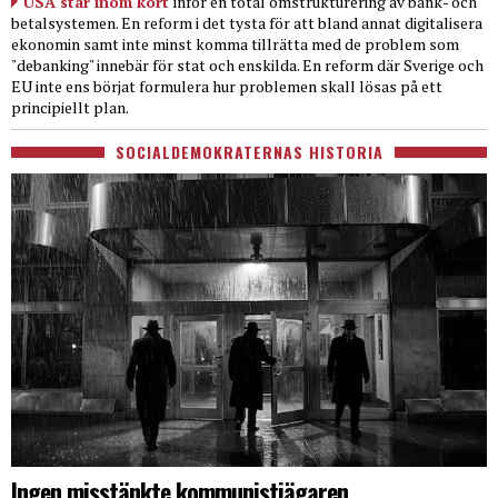
USA står inom kort
inför en total omstrukturering av bank- och
betalsystemen. En reform i det tysta för att bland annat digitalisera
ekonomin samt inte minst komma tillrätta med de problem som
"debanking" innebär för stat och enskilda. En reform där Sverige och
EU inte ens börjat formulera hur problemen skall lösas på ett
principiellt plan.
SOCIALDEMOKRATERNAS HISTORIA
Ingen misstänkte kommunistjägaren