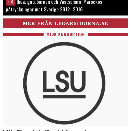
Ikea, gatubarnen och Västsahara: Marockos
0
påtryckningar mot Sverige 2012–2016
MER FRÅN LEDARSIDORNA.SE
MJUK KORRUPTION