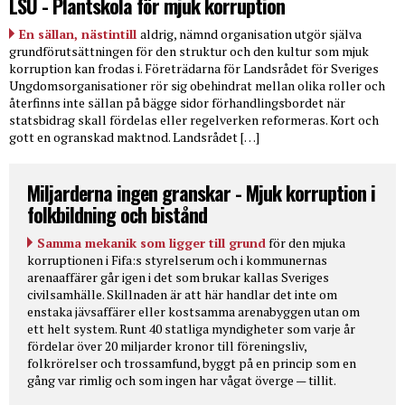
LSU - Plantskola för mjuk korruption
En sällan, nästintill
aldrig, nämnd organisation utgör själva
grundförutsättningen för den struktur och den kultur som mjuk
korruption kan frodas i. Företrädarna för Landsrådet för Sveriges
Ungdomsorganisationer rör sig obehindrat mellan olika roller och
återfinns inte sällan på bägge sidor förhandlingsbordet när
statsbidrag skall fördelas eller regelverken reformeras. Kort och
gott en ogranskad maktnod. Landsrådet […]
Miljarderna ingen granskar - Mjuk korruption i
folkbildning och bistånd
Samma mekanik som ligger till grund
för den mjuka
korruptionen i Fifa:s styrelserum och i kommunernas
arenaaffärer går igen i det som brukar kallas Sveriges
civilsamhälle. Skillnaden är att här handlar det inte om
enstaka jävsaffärer eller kostsamma arenabyggen utan om
ett helt system. Runt 40 statliga myndigheter som varje år
fördelar över 20 miljarder kronor till föreningsliv,
folkrörelser och trossamfund, byggt på en princip som en
gång var rimlig och som ingen har vågat överge — tillit.