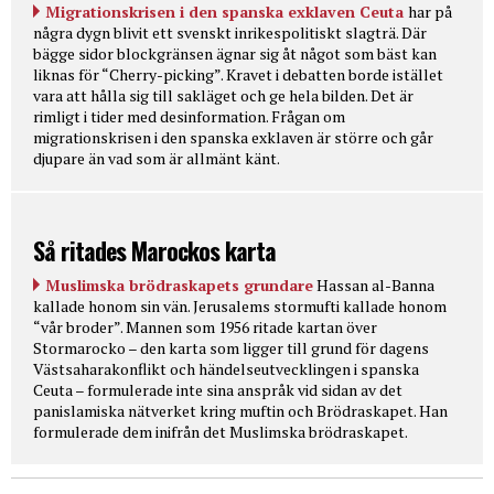
Migrationskrisen i den spanska exklaven Ceuta
har på
några dygn blivit ett svenskt inrikespolitiskt slagträ. Där
bägge sidor blockgränsen ägnar sig åt något som bäst kan
liknas för “Cherry-picking”. Kravet i debatten borde istället
vara att hålla sig till sakläget och ge hela bilden. Det är
rimligt i tider med desinformation. Frågan om
migrationskrisen i den spanska exklaven är större och går
djupare än vad som är allmänt känt.
Så ritades Marockos karta
Muslimska brödraskapets grundare
Hassan al-Banna
kallade honom sin vän. Jerusalems stormufti kallade honom
“vår broder”. Mannen som 1956 ritade kartan över
Stormarocko – den karta som ligger till grund för dagens
Västsaharakonflikt och händelseutvecklingen i spanska
Ceuta – formulerade inte sina anspråk vid sidan av det
panislamiska nätverket kring muftin och Brödraskapet. Han
formulerade dem inifrån det Muslimska brödraskapet.