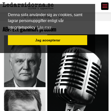
Ledarsidorna.se
Denna sida använder sig av cookies, samt
Tipsa oss idag
lagrar personuppgifter enligt vår
ABF: Ett gammalt problem
integritetspolicy
Läs mer
Jag accepterar