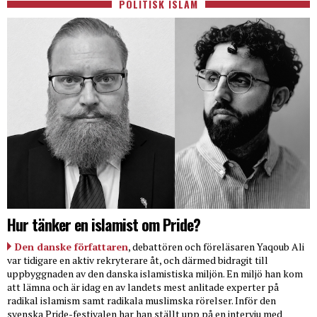
POLITISK ISLAM
Hur tänker en islamist om Pride?
Den danske författaren
, debattören och föreläsaren Yaqoub Ali
var tidigare en aktiv rekryterare åt, och därmed bidragit till
uppbyggnaden av den danska islamistiska miljön. En miljö han kom
att lämna och är idag en av landets mest anlitade experter på
radikal islamism samt radikala muslimska rörelser. Inför den
svenska Pride-festivalen har han ställt upp på en intervju med