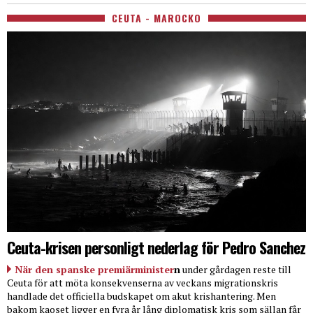
CEUTA - MAROCKO
Ceuta-krisen personligt nederlag för Pedro Sanchez
När den spanske premiärminister
n
under gårdagen reste till
Ceuta för att möta konsekvenserna av veckans migrationskris
handlade det officiella budskapet om akut krishantering. Men
bakom kaoset ligger en fyra år lång diplomatisk kris som sällan får