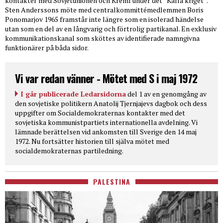
kontakter med Sovjetunionen och Kreml under det “Kalla kriget”.
Sten Anderssons möte med centralkommittémedlemmen Boris
Ponomarjov 1965 framstår inte längre som en isolerad händelse
utan som en del av en långvarig och förtrolig partikanal. En exklusiv
kommunikationskanal som sköttes av identifierade namngivna
funktionärer på båda sidor.
Vi var redan vänner - Mötet med S i maj 1972
I går publicerade Ledarsidorna
del 1 av en genomgång av
den sovjetiske politikern Anatolij Tjernjajevs dagbok och dess
uppgifter om Socialdemokraternas kontakter med det
sovjetiska kommunistpartiets internationella avdelning. Vi
lämnade berättelsen vid ankomsten till Sverige den 14 maj
1972. Nu fortsätter historien till själva mötet med
socialdemokraternas partiledning.
PALESTINA