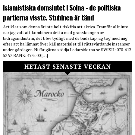
Islamistiska domslutet i Solna - de politiska
partierna visste. Stubinen är tänd
Artiklar som denna är inte helt riskfria att skriva. Framför allt inte
när jag valt att kombinera detta med granskningen av
bidragsindustrin, det blev tydligt med de budskap jag tog med mig
efter att ha lämnat över källmaterialet till rättsvårdande instanser
under gårdagen. Ni får gärna stödja Ledarsidorna.se SWISH: 070-612
53 93 BANK: 4732 00 […]
HETAST SENASTE VECKAN