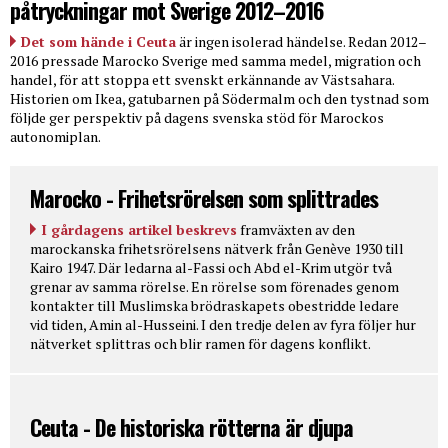
påtryckningar mot Sverige 2012–2016
Det som hände i Ceuta
är ingen isolerad händelse. Redan 2012–
2016 pressade Marocko Sverige med samma medel, migration och
handel, för att stoppa ett svenskt erkännande av Västsahara.
Historien om Ikea, gatubarnen på Södermalm och den tystnad som
följde ger perspektiv på dagens svenska stöd för Marockos
autonomiplan.
Marocko - Frihetsrörelsen som splittrades
I gårdagens artikel beskrevs
framväxten av den
marockanska frihetsrörelsens nätverk från Genève 1930 till
Kairo 1947. Där ledarna al-Fassi och Abd el-Krim utgör två
grenar av samma rörelse. En rörelse som förenades genom
kontakter till Muslimska brödraskapets obestridde ledare
vid tiden, Amin al-Husseini. I den tredje delen av fyra följer hur
nätverket splittras och blir ramen för dagens konflikt.
Ceuta - De historiska rötterna är djupa