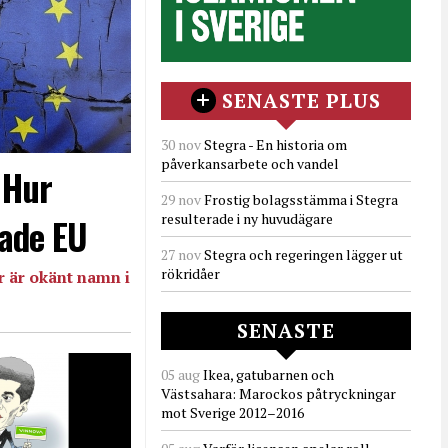
SENASTE PLUS
30 nov
Stegra - En historia om
påverkansarbete och vandel
- Hur
29 nov
Frostig bolagsstämma i Stegra
resulterade i ny huvudägare
ade EU
27 nov
Stegra och regeringen lägger ut
rökridåer
 är okänt namn i
SENASTE
05 aug
Ikea, gatubarnen och
Västsahara: Marockos påtryckningar
mot Sverige 2012–2016