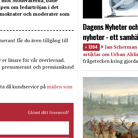
ck mot Moderaterna, både
pen om ledartröjan i det
demokrater och moderater som
Dagens Nyheter och
nyheter - ett samhä
erant får du även tillgång till
1204
Jan Scherman 
artiklar om Urban Ahl
er läsare för vår överlevnad.
frågetecken kring gjorda
Som prenumerant och premiumkund
ta då kundservice på
mailen som
Glömt ditt lösenord?