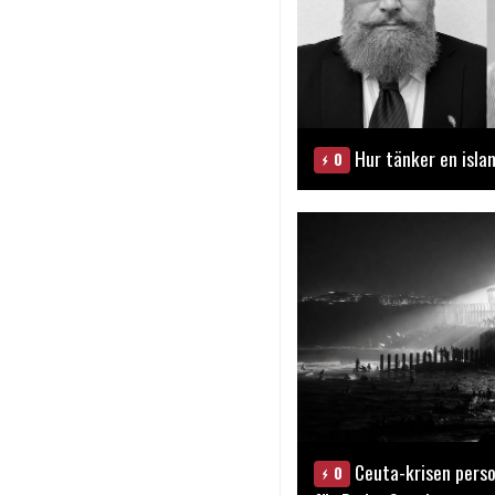
Hur tänker en isla
0
Ceuta-krisen perso
0