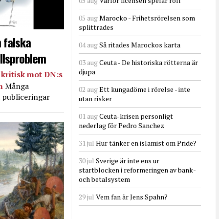
05 aug
Varför licensen spelar roll
05 aug
Marocko - Frihetsrörelsen som
splittrades
 falska
04 aug
Så ritades Marockos karta
llsproblem
03 aug
Ceuta - De historiska rötterna är
djupa
kritisk mot DN:s
in
Många
02 aug
Ett kungadöme i rörelse - inte
 publiceringar
utan risker
01 aug
Ceuta-krisen personligt
nederlag för Pedro Sanchez
31 jul
Hur tänker en islamist om Pride?
30 jul
Sverige är inte ens ur
startblocken i reformeringen av bank-
och betalsystem
29 jul
Vem fan är Jens Spahn?