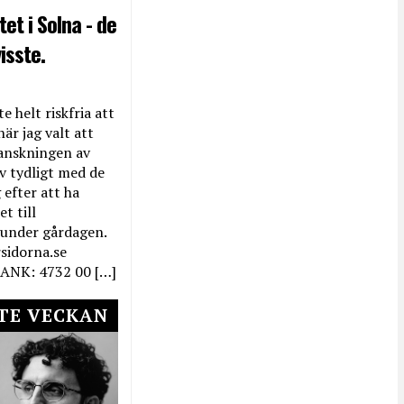
et i Solna - de
isste.
e helt riskfria att
när jag valt att
anskningen av
ev tydligt med de
efter att ha
t till
 under gårdagen.
rsidorna.se
ANK: 4732 00 […]
TE VECKAN