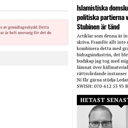
Islamistiska domslut
politiska partierna v
Stubinen är tänd
as av grundlagsskydd. Detta
 är helt ansvarig för det du
Artiklar som denna är int
skriva. Framför allt inte 
kombinera detta med gr
bidragsindustrin, det bl
budskap jag tog med mig 
lämnat över källmateriale
rättsvårdande instanser
Ni får gärna stödja Leda
SWISH: 070-612 53 93 B
HETAST SENAS