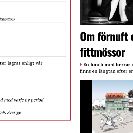
LÖSENORD
Om förnuft 
fittmössor
er lagras enligt vår
En lunch med herrar i
finns en längtan efter e
nd med varje ny period
9. Sverige