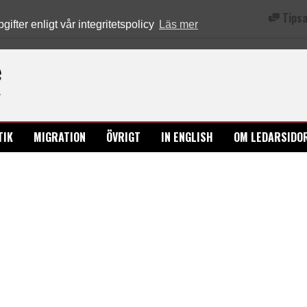
Tipsa
fter enligt vår integritetspolicy
Läs mer
Ledarsidorna.se
TIK
MIGRATION
ÖVRIGT
IN ENGLISH
OM LEDARSIDO