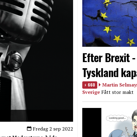
Efter Brexit 
Tyskland kap
660
Martin Selmayr
Sverige
Fått stor makt
Fredag 2 sep 2022