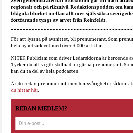
Sverigedemokraterna i Stockholm går till hård atta
regionalt och på riksnivå. Redaktionspodden om kam
blågula blocket mellan allt mer självsäkra sverige
fortfarande tyngs av arvet från Reinfeldt.
För att lyssna på avsnittet, bli prenumerant. Som prenum
hela nyhetsarkivet med över 3 000 artiklar.
NITEK Publicism som driver Ledarsidorna är beroende av 
Tycker du att vi gör skillnad bli gärna prenumerant. 
kan du ta del av hela podcasten.
Är du redan prenumerant men har svårigheter så kontak
du hittar här
.
REDAN MEDLEM?