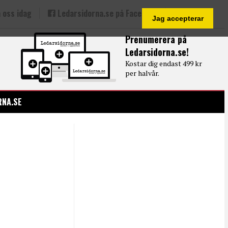
 oss idag
Ledarsidorna.se på Facebook
Jag accepterar
Prenumerera på
Ledarsidorna.se!
Kostar dig endast 499 kr
per halvår.
RNA.SE