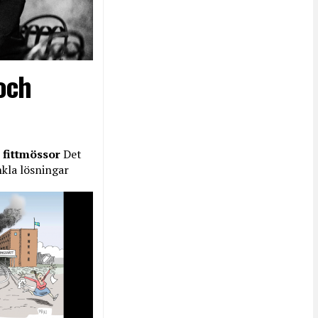
och
 fittmössor
Det
nkla lösningar