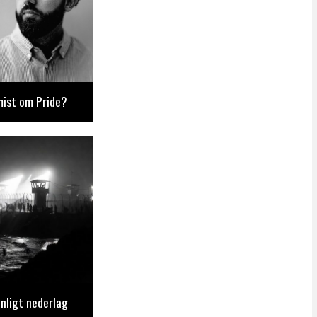
mist om Pride?
nligt nederlag