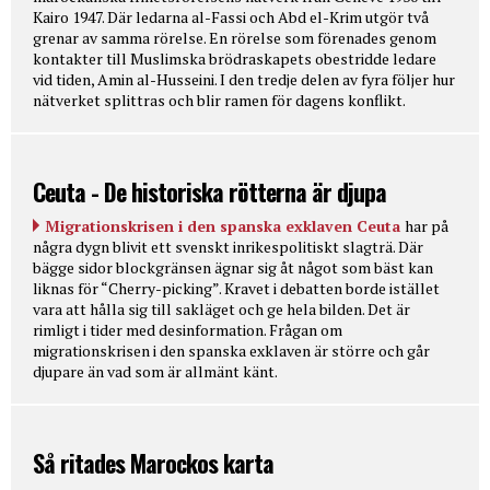
Kairo 1947. Där ledarna al-Fassi och Abd el-Krim utgör två
grenar av samma rörelse. En rörelse som förenades genom
kontakter till Muslimska brödraskapets obestridde ledare
vid tiden, Amin al-Husseini. I den tredje delen av fyra följer hur
nätverket splittras och blir ramen för dagens konflikt.
Ceuta - De historiska rötterna är djupa
Migrationskrisen i den spanska exklaven Ceuta
har på
några dygn blivit ett svenskt inrikespolitiskt slagträ. Där
bägge sidor blockgränsen ägnar sig åt något som bäst kan
liknas för “Cherry-picking”. Kravet i debatten borde istället
vara att hålla sig till sakläget och ge hela bilden. Det är
rimligt i tider med desinformation. Frågan om
migrationskrisen i den spanska exklaven är större och går
djupare än vad som är allmänt känt.
Så ritades Marockos karta