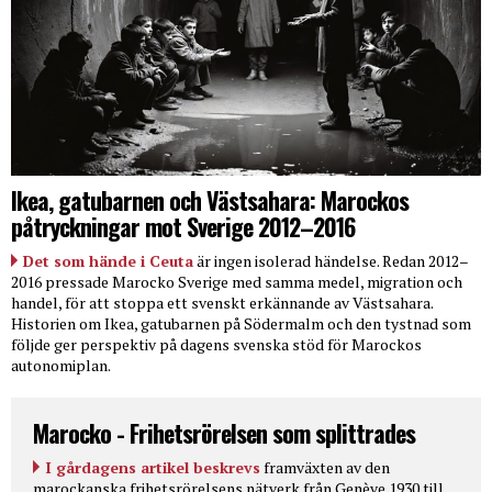
Ikea, gatubarnen och Västsahara: Marockos
påtryckningar mot Sverige 2012–2016
Det som hände i Ceuta
är ingen isolerad händelse. Redan 2012–
2016 pressade Marocko Sverige med samma medel, migration och
handel, för att stoppa ett svenskt erkännande av Västsahara.
Historien om Ikea, gatubarnen på Södermalm och den tystnad som
följde ger perspektiv på dagens svenska stöd för Marockos
autonomiplan.
Marocko - Frihetsrörelsen som splittrades
I gårdagens artikel beskrevs
framväxten av den
marockanska frihetsrörelsens nätverk från Genève 1930 till