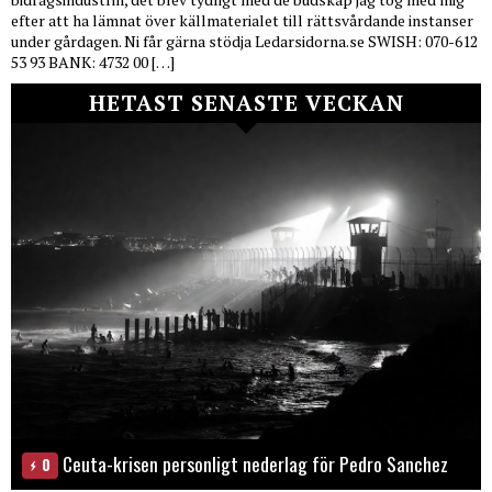
efter att ha lämnat över källmaterialet till rättsvårdande instanser
under gårdagen. Ni får gärna stödja Ledarsidorna.se SWISH: 070-612
53 93 BANK: 4732 00 […]
HETAST SENASTE VECKAN
Ceuta-krisen personligt nederlag för Pedro Sanchez
0