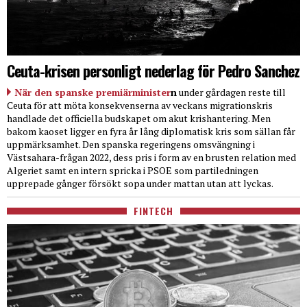
Ceuta-krisen personligt nederlag för Pedro Sanchez
När den spanske premiärminister
n
under gårdagen reste till
Ceuta för att möta konsekvenserna av veckans migrationskris
handlade det officiella budskapet om akut krishantering. Men
bakom kaoset ligger en fyra år lång diplomatisk kris som sällan får
uppmärksamhet. Den spanska regeringens omsvängning i
Västsahara-frågan 2022, dess pris i form av en brusten relation med
Algeriet samt en intern spricka i PSOE som partiledningen
upprepade gånger försökt sopa under mattan utan att lyckas.
FINTECH