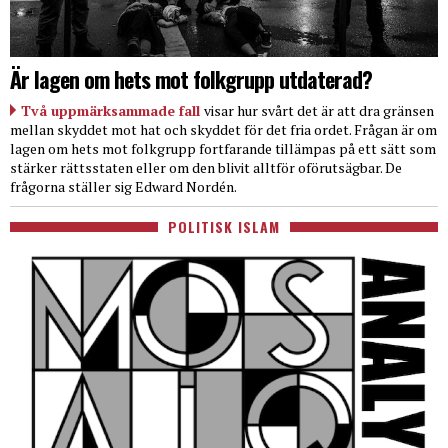
Är lagen om hets mot folkgrupp utdaterad?
Två uppmärksammade fall
visar hur svårt det är att dra gränsen
mellan skyddet mot hat och skyddet för det fria ordet. Frågan är om
lagen om hets mot folkgrupp fortfarande tillämpas på ett sätt som
stärker rättsstaten eller om den blivit alltför oförutsägbar. De
frågorna ställer sig Edward Nordén.
POLITISK ISLAM