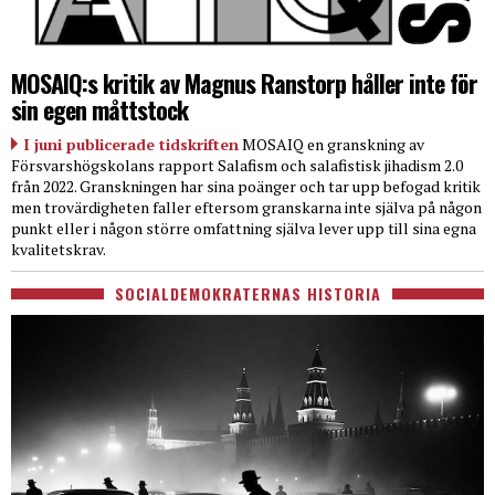
MOSAIQ:s kritik av Magnus Ranstorp håller inte för
sin egen måttstock
I juni publicerade tidskriften
MOSAIQ en granskning av
Försvarshögskolans rapport Salafism och salafistisk jihadism 2.0
från 2022. Granskningen har sina poänger och tar upp befogad kritik
men trovärdigheten faller eftersom granskarna inte själva på någon
punkt eller i någon större omfattning själva lever upp till sina egna
kvalitetskrav.
SOCIALDEMOKRATERNAS HISTORIA