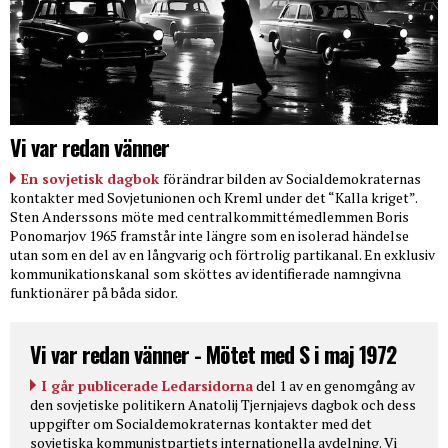
Vi var redan vänner
En sovjetisk dagbok
förändrar bilden av Socialdemokraternas
kontakter med Sovjetunionen och Kreml under det “Kalla kriget”.
Sten Anderssons möte med centralkommittémedlemmen Boris
Ponomarjov 1965 framstår inte längre som en isolerad händelse
utan som en del av en långvarig och förtrolig partikanal. En exklusiv
kommunikationskanal som sköttes av identifierade namngivna
funktionärer på båda sidor.
Vi var redan vänner - Mötet med S i maj 1972
I går publicerade Ledarsidorna
del 1 av en genomgång av
den sovjetiske politikern Anatolij Tjernjajevs dagbok och dess
uppgifter om Socialdemokraternas kontakter med det
sovjetiska kommunistpartiets internationella avdelning. Vi