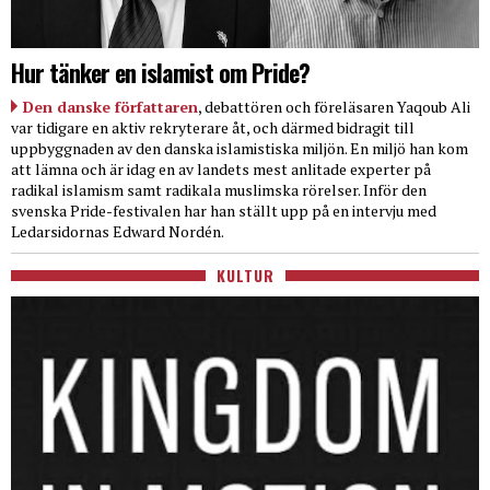
Hur tänker en islamist om Pride?
Den danske författaren
, debattören och föreläsaren Yaqoub Ali
var tidigare en aktiv rekryterare åt, och därmed bidragit till
uppbyggnaden av den danska islamistiska miljön. En miljö han kom
att lämna och är idag en av landets mest anlitade experter på
radikal islamism samt radikala muslimska rörelser. Inför den
svenska Pride-festivalen har han ställt upp på en intervju med
Ledarsidornas Edward Nordén.
KULTUR