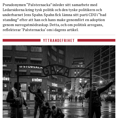
Pseudonymen “Palsternacka” inleder sitt samarbete med
Ledarsidorna kring tysk politik och den tyske politikern och
underbarnet Jens Spahn. Spahn fick lämna sitt parti CDU i “bad
standing” efter att han och hans make genomfört en adoption
genom surrogatmödraskap. Detta, och om politisk arrogans,
reflekterar "Palsternacka" om i dagens artikel.
YTTRANDEFRIHET