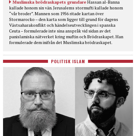
Muslimska brödraskapets grundare
Hassan al-Banna
kallade honom sin vän. Jerusalems stormufti kallade honom
“vår broder”. Mannen som 1956 ritade kartan över
Stormarocko – den karta som ligger till grund för dagens
Västsaharakonflikt och händelseutvecklingen i spanska
Ceuta – formulerade inte sina anspråk vid sidan av det
panislamiska nätverket kring muftin och Brödraskapet. Han
formulerade dem inifrån det Muslimska brödraskapet.
POLITISK ISLAM