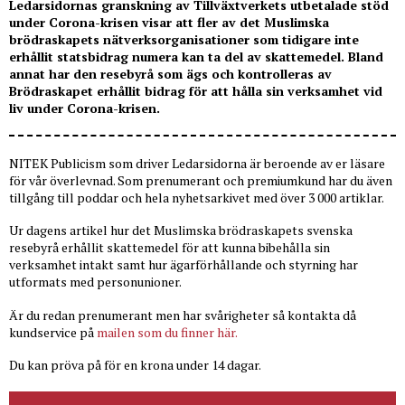
Ledarsidornas granskning av Tillväxtverkets utbetalade stöd
under Corona-krisen visar att fler av det Muslimska
brödraskapets nätverksorganisationer som tidigare inte
erhållit statsbidrag numera kan ta del av skattemedel. Bland
annat har den resebyrå som ägs och kontrolleras av
Brödraskapet erhållit bidrag för att hålla sin verksamhet vid
liv under Corona-krisen.
NITEK Publicism som driver Ledarsidorna är beroende av er läsare
för vår överlevnad. Som prenumerant och premiumkund har du även
tillgång till poddar och hela nyhetsarkivet med över 3 000 artiklar.
Ur dagens artikel hur det Muslimska brödraskapets svenska
resebyrå erhållit skattemedel för att kunna bibehålla sin
verksamhet intakt samt hur ägarförhållande och styrning har
utformats med personunioner.
Är du redan prenumerant men har svårigheter så kontakta då
kundservice på
mailen som du finner här.
Du kan pröva på för en krona under 14 dagar.