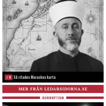
Så ritades Marockos karta
0
MER FRÅN LEDARSIDORNA.SE
KORRUPTION