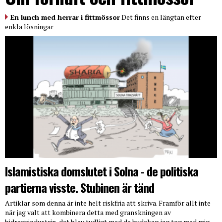
En lunch med herrar i fittmössor
Det finns en längtan efter
enkla lösningar
Islamistiska domslutet i Solna - de politiska
partierna visste. Stubinen är tänd
Artiklar som denna är inte helt riskfria att skriva. Framför allt inte
när jag valt att kombinera detta med granskningen av
bidragsindustrin, det blev tydligt med de budskap jag tog med mig