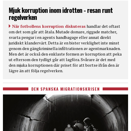
Mjuk korruption inom idrotten - resan runt
regelverken
När fotbollens korruption diskuteras
handlar det oftast
om det som går att åtala. Mutade domare, riggade matcher,
svarta pengar i en agents handbagage eller annat direkt
juridiskt klandervärt. Detta är en bister verklighet inte minst
genom den gängkriminella infiltrationen av agentmarknaden.
Men det är också den enklaste formen av korruption att peka
ut eftersom den tydligt går att lagföra. Svårare är det med
den mjuka korruptionen där priset för att bortse ifrån den är
lägre än att följa regelverken.
DEN SPANSKA MIGRATIONSKRISEN