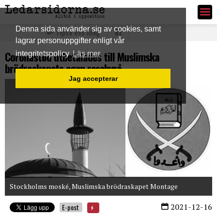
Ledarsidorna.se
Denna sida använder sig av cookies, samt
Tipsa oss idag
lagrar personuppgifter enligt vår
Coronastöd utbetalades till Muslimska
integritetspolicy
Läs mer
brödraskapets egen resebyrå
Jag accepterar
Stockholms moské, Muslimska brödraskapet Montage
2021-12-16
E-post