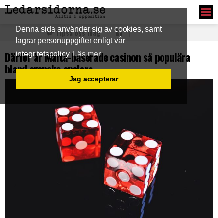
Ledarsidorna.se
Denna sida använder sig av cookies, samt
Tipsa oss idag
lagrar personuppgifter enligt vår
Därför är Malta-baserade casinon så populära
integritetspolicy
Läs mer
bland svenska spelare
Jag accepterar