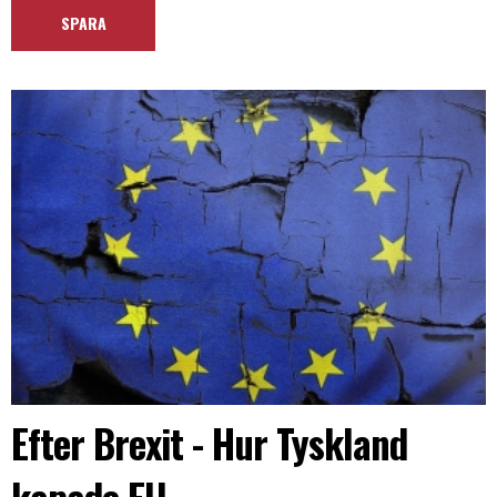
Efter Brexit - Hur Tyskland