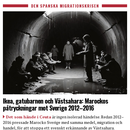
DEN SPANSKA MIGRATIONSKRISEN
Ikea, gatubarnen och Västsahara: Marockos
påtryckningar mot Sverige 2012–2016
Det som hände i Ceuta
är ingen isolerad händelse. Redan 2012–
2016 pressade Marocko Sverige med samma medel, migration och
handel, för att stoppa ett svenskt erkännande av Västsahara.