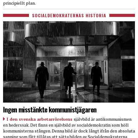
principiellt plan.
SOCIALDEMOKRATERNAS HISTORIA
Ingen misstänkte kommunistjägaren
I den svenska arbetarrörelsens
självbild är antikommunismen
en hederssak. Det finns en självbild av socialdemokratin som höll
kommunisterna stången. Denna bild är dock långt ifrån den absoluta
sanning som fått tillåtas att sätta bilden av Socialdemokraterna