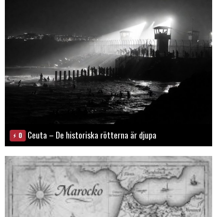
Ceuta – De historiska rötterna är djupa
0