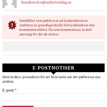
kundservice@nyheteridag.se
Innehållet som publiceras på Ledarsidorna.se
omfattas av grundlagsskydd. Detta inkluderar inte
kommentarsfältet. Du som kommenterar är helt
ansvarig för det du skriver.
E-POSTNOTISER
Skriv in din e-postadress för att få en notis när det publiceras nya
artiklar
E-post *