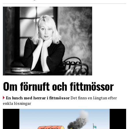
Om förnuft och fittmössor
En lunch med herrar i fittmössor
Det finns en längtan efter
enkla lösningar