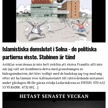
Islamistiska domslutet i Solna - de politiska
partierna visste. Stubinen är tänd
Artiklar som denna är inte helt riskfria att skriva. Framför allt inte
när jag valt att kombinera detta med granskningen av
bidragsindustrin, det blev tydligt med de budskap jag tog med mig
efter att ha lämnat över källmaterialet till rättsvårdande instanser
under gårdagen. Ni får gärna stödja Ledarsidorna.se SWISH: 070-612
53 93 BANK: 4732 00 […]
HETAST SENASTE VECKAN