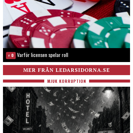
Varför licensen spelar roll
0
MER FRÅN LEDARSIDORNA.SE
MJUK KORRUPTION