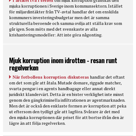
I artikel två i serien
om mjuk korruption granskas den
mjuka korruptionen i Sverige inom kommunsektorn. Istället
för miljardintäkter från TV-avtal handlar det om enskilda
kommuners investeringsbudgetar men det är samma
strukturella beroende och samma ovilja att ställa krav som
går igen. Som möts med det svenskaste av alla
krishanteringsmodeller: Att inte göra någonting.
Mjuk korruption inom idrotten - resan runt
regelverken
När fotbollens korruption diskuteras
handlar det oftast
om det som går att åtala. Mutade domare, riggade matcher,
svarta pengar i en agents handbagage eller annat direkt
juridiskt klandervärt. Detta är en bister verklighet inte minst
genom den gängkriminella infiltrationen av agentmarknaden.
Men det är också den enklaste formen av korruption att peka
ut eftersom den tydligt går att lagföra. Svårare är det med
den mjuka korruptionen där priset för att bortse ifrån den är
lägre än att följa regelverken.