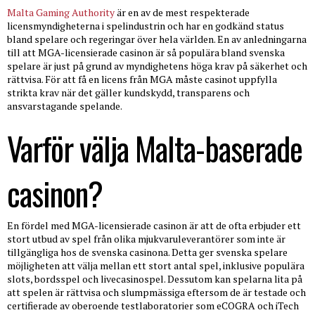
Malta Gaming Authority
är en av de mest respekterade
licensmyndigheterna i spelindustrin och har en godkänd status
bland spelare och regeringar över hela världen. En av anledningarna
till att MGA-licensierade casinon är så populära bland svenska
spelare är just på grund av myndighetens höga krav på säkerhet och
rättvisa. För att få en licens från MGA måste casinot uppfylla
strikta krav när det gäller kundskydd, transparens och
ansvarstagande spelande.
Varför välja Malta-baserade
casinon?
En fördel med MGA-licensierade casinon är att de ofta erbjuder ett
stort utbud av spel från olika mjukvaruleverantörer som inte är
tillgängliga hos de svenska casinona. Detta ger svenska spelare
möjligheten att välja mellan ett stort antal spel, inklusive populära
slots, bordsspel och livecasinospel. Dessutom kan spelarna lita på
att spelen är rättvisa och slumpmässiga eftersom de är testade och
certifierade av oberoende testlaboratorier som eCOGRA och iTech