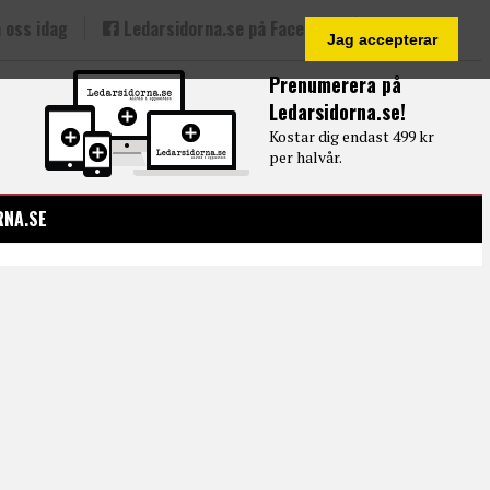
 oss idag
Ledarsidorna.se på Facebook
Jag accepterar
Prenumerera på
Ledarsidorna.se!
Kostar dig endast 499 kr
per halvår.
RNA.SE