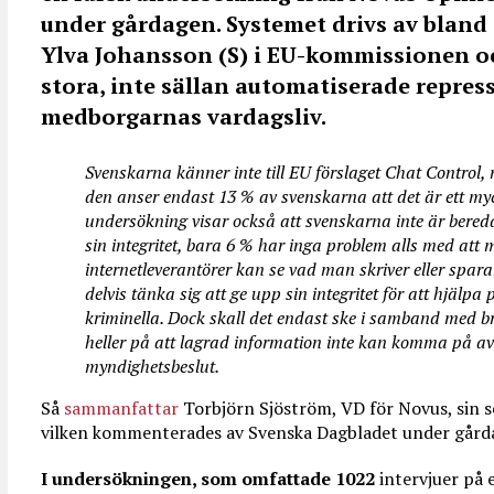
under gårdagen. Systemet drivs av blan
Ylva Johansson (S) i EU-kommissionen 
stora, inte sällan automatiserade repress
medborgarnas vardagsliv.
Svenskarna känner inte till EU förslaget Chat Control,
den anser endast 13 % av svenskarna att det är ett my
undersökning visar också att svenskarna inte är bered
sin integritet, bara 6 % har inga problem alls med att
internetleverantörer kan se vad man skriver eller spara
delvis tänka sig att ge upp sin integritet för att hjälpa 
kriminella. Dock skall det endast ske i samband med br
heller på att lagrad information inte kan komma på a
myndighetsbeslut.
Så
sammanfattar
Torbjörn Sjöström, VD för Novus, sin 
vilken kommenterades av Svenska Dagbladet under gård
I undersökningen, som omfattade 1022
intervjuer på 