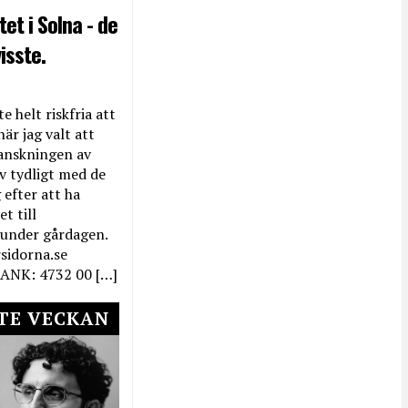
et i Solna - de
isste.
e helt riskfria att
när jag valt att
anskningen av
ev tydligt med de
efter att ha
t till
 under gårdagen.
rsidorna.se
ANK: 4732 00 […]
TE VECKAN