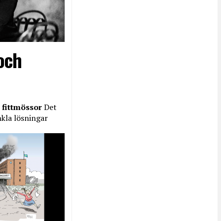
och
 fittmössor
Det
nkla lösningar