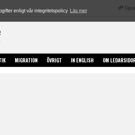
Tipsa
fter enligt vår integritetspolicy
Läs mer
Ledarsidorna.se
TIK
MIGRATION
ÖVRIGT
IN ENGLISH
OM LEDARSIDO