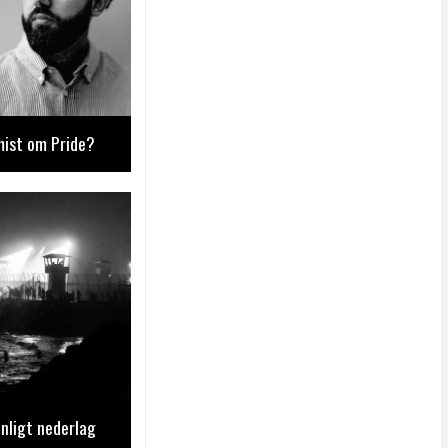
mist om Pride?
nligt nederlag