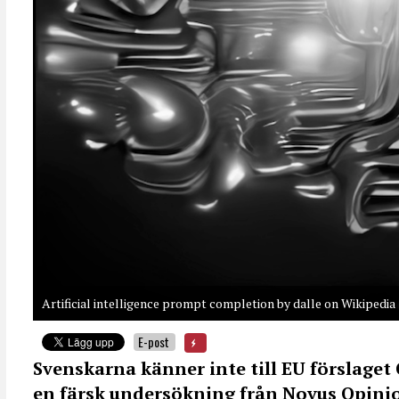
Artificial intelligence prompt completion by dalle on Wikipedia
E-post
Svenskarna känner inte till EU förslaget 
en färsk undersökning från Novus Opini