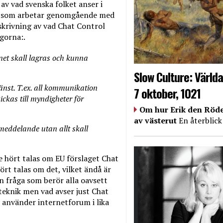
 av vad svenska folket anser i
ten som arbetar genomgående med
skrivning av vad Chat Control
gorna:.
net skall lagras och kunna
Slow Culture: Världa
änst. T.ex. all kommunikation
7 oktober, 1021
ckas till myndigheter för
Om hur Erik den Röde
av västerut
En återblick
meddelande utan allt skall
e hört talas om EU förslaget Chat
t talas om det, vilket ändå är
n fråga som berör alla oavsett
 teknik men vad avser just Chat
r använder internetforum i lika