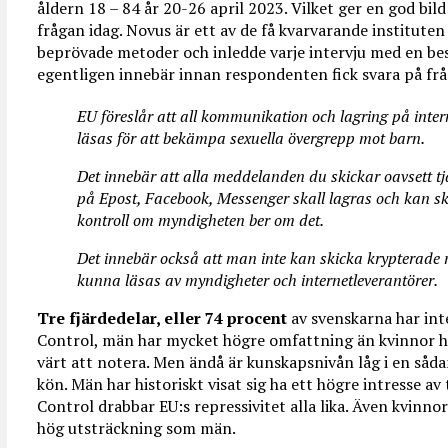
åldern 18 – 84 år 20-26 april 2023. Vilket ger en god bild
frågan idag. Novus är ett av de få kvarvarande institu
beprövade metoder och inledde varje intervju med en be
egentligen innebär innan respondenten fick svara på frå
EU föreslår att all kommunikation och lagring på inter
läsas för att bekämpa sexuella övergrepp mot barn.
Det innebär att alla meddelanden du skickar oavsett tj
på Epost, Facebook, Messenger skall lagras och kan ski
kontroll om myndigheten ber om det.
Det innebär också att man inte kan skicka krypterade 
kunna läsas av myndigheter och internetleverantörer.
Tre fjärdedelar, eller 74 procent
av svenskarna har int
Control, män har mycket högre omfattning än kvinnor hör
värt att notera. Men ändå är kunskapsnivån låg i en såda
kön. Män har historiskt visat sig ha ett högre intresse av
Control drabbar EU:s repressivitet alla lika. Även kvinno
hög utsträckning som män.