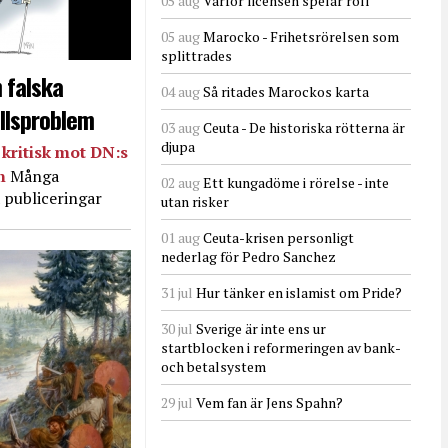
05 aug
Varför licensen spelar roll
05 aug
Marocko - Frihetsrörelsen som
splittrades
 falska
04 aug
Så ritades Marockos karta
llsproblem
03 aug
Ceuta - De historiska rötterna är
djupa
kritisk mot DN:s
in
Många
02 aug
Ett kungadöme i rörelse - inte
 publiceringar
utan risker
01 aug
Ceuta-krisen personligt
nederlag för Pedro Sanchez
31 jul
Hur tänker en islamist om Pride?
30 jul
Sverige är inte ens ur
startblocken i reformeringen av bank-
och betalsystem
29 jul
Vem fan är Jens Spahn?