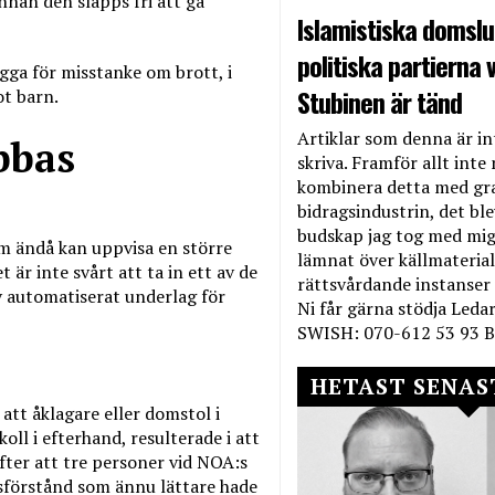
nnan den släpps fri att gå
Islamistiska domslut
politiska partierna v
agga för misstanke om brott, i
Stubinen är tänd
ot barn.
Artiklar som denna är int
bbas
skriva. Framför allt inte 
kombinera detta med gr
bidragsindustrin, det bl
budskap jag tog med mig 
om ändå kan uppvisa en större
lämnat över källmateriale
är inte svårt att ta in ett av de
rättsvårdande instanser
v automatiserat underlag för
Ni får gärna stödja Leda
SWISH: 070-612 53 93 B
HETAST SENAS
tt åklagare eller domstol i
ll i efterhand, resulterade i att
fter att tre personer vid NOA:s
sförstånd som ännu lättare hade