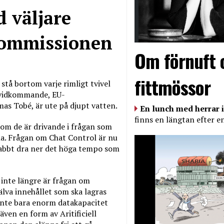
 väljare
 kommissionen
Om förnuft 
fittmössor
stå bortom varje rimligt tvivel
t vidkommande, EU-
s Tobé, är ute på djupt vatten.
En lunch med herrar i
finns en längtan efter e
om de är drivande i frågan som
rna. Frågan om Chat Control är nu
 snabbt dra ner det höga tempo som
 inte längre är frågan om
älva innehållet som ska lagras
inte bara enorm datakapacitet
ven en form av Aritificiell