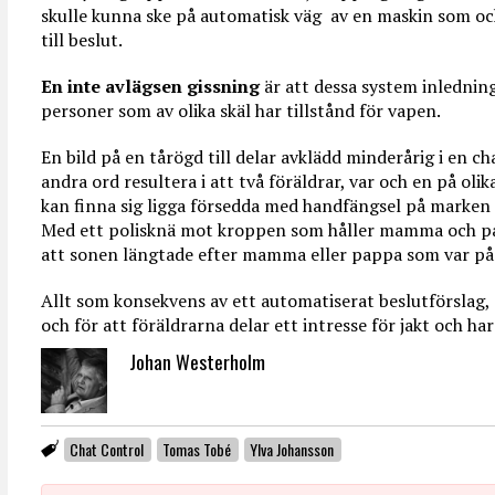
skulle kunna ske på automatisk väg av en maskin som och
till beslut.
En inte avlägsen gissning
är att dessa system inlednin
personer som av olika skäl har tillstånd för vapen.
En bild på en tårögd till delar avklädd minderårig i en c
andra ord resultera i att två föräldrar, var och en på oli
kan finna sig ligga försedda med handfängsel på marken
Med ett polisknä mot kroppen som håller mamma och pap
att sonen längtade efter mamma eller pappa som var på 
Allt som konsekvens av ett automatiserat beslutförslag,
och för att föräldrarna delar ett intresse för jakt och h
Johan Westerholm
Chat Control
Tomas Tobé
Ylva Johansson