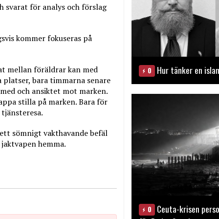
 svarat för analys och förslag
gsvis kommer fokuseras på
Hur tänker en isla
hat mellan föräldrar kan med
0
ka platser, bara timmarna senare
 med och ansiktet mot marken.
pa stilla på marken. Bara för
tjänsteresa.
 ett sömnigt vakthavande befäl
ar jaktvapen hemma.
Ceuta-krisen perso
0