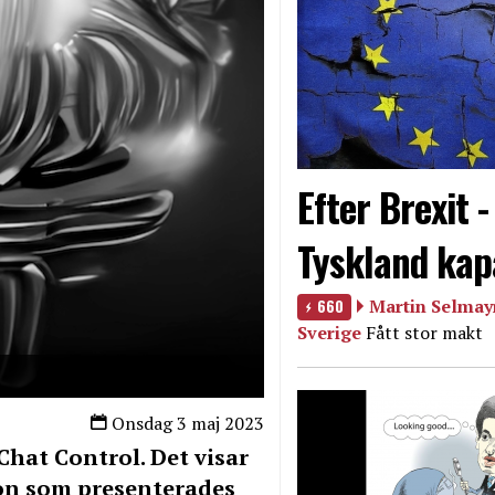
Efter Brexit 
Tyskland kap
660
Martin Selmayr
Sverige
Fått stor makt
Onsdag 3 maj 2023
Chat Control. Det visar
on som presenterades