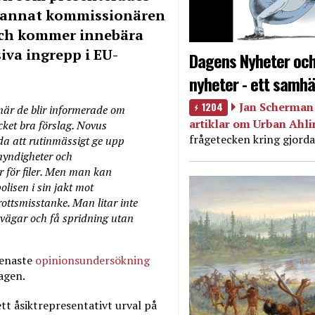
d annat kommissionären
och kommer innebära
iva ingrepp i EU-
Dagens Nyheter och
nyheter - ett samhä
1204
Jan Scherman 
 när de blir informerade om
artiklar om Urban Ahl
cket bra förslag. Novus
frågetecken kring gjorda
da att rutinmässigt ge upp
 myndigheter och
r för filer. Men man kan
polisen i sin jakt mot
ottsmisstanke. Man litar inte
vvägar och få spridning utan
senaste
opinionsundersökning
agen.
ett åsiktrepresentativt urval på