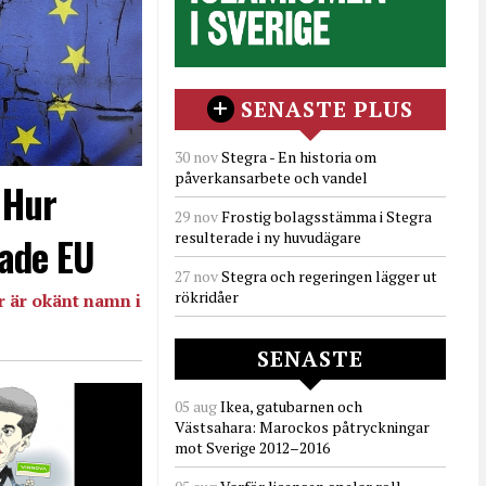
SENASTE PLUS
30 nov
Stegra - En historia om
påverkansarbete och vandel
- Hur
29 nov
Frostig bolagsstämma i Stegra
resulterade i ny huvudägare
ade EU
27 nov
Stegra och regeringen lägger ut
rökridåer
 är okänt namn i
SENASTE
05 aug
Ikea, gatubarnen och
Västsahara: Marockos påtryckningar
mot Sverige 2012–2016