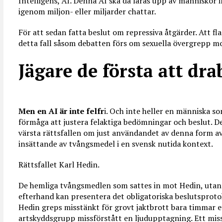
Intelligens, AI. Denna AI ska då läras upp av människor i
igenom miljon- eller miljarder chattar.
För att sedan fatta beslut om repressiva åtgärder. Att fl
detta fall såsom debatten förs om sexuella övergrepp m
Jägare de första att dra
Men en AI är inte felfr
i. Och inte heller en människa s
förmåga att justera felaktiga bedömningar och beslut. Det 
värsta rättsfallen om just användandet av denna form a
insättande av tvångsmedel i en svensk nutida kontext.
Rättsfallet Karl Hedin.
De hemliga tvångsmedlen som sattes in mot Hedin, utan a
efterhand kan presentera det obligatoriska beslutsprotoko
Hedin greps misstänkt för grovt jaktbrott bara timmar e
artskyddsgrupp missförstått en ljudupptagning. Ett mis