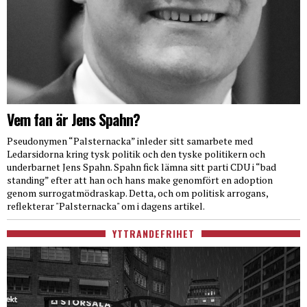
Vem fan är Jens Spahn?
Pseudonymen “Palsternacka” inleder sitt samarbete med
Ledarsidorna kring tysk politik och den tyske politikern och
underbarnet Jens Spahn. Spahn fick lämna sitt parti CDU i “bad
standing” efter att han och hans make genomfört en adoption
genom surrogatmödraskap. Detta, och om politisk arrogans,
reflekterar "Palsternacka" om i dagens artikel.
YTTRANDEFRIHET