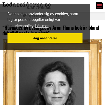
Ledarsidorna.se
Denna sida använder sig av cookies, samt
Tipsa oss idag
lagrar personuppgifter enligt vår
“Hävandet av beslaget av Aron Flams bok är bland
integritetspolicy
Läs mer
det viktigaste jag gjort”
Jag accepterar