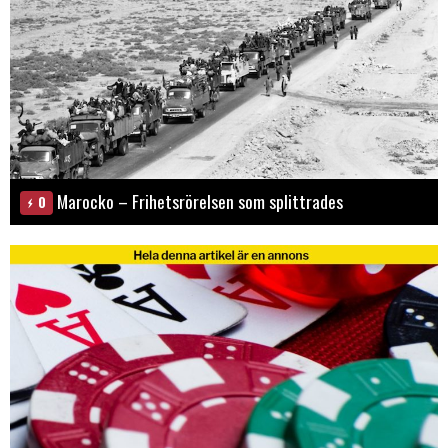
Marocko – Frihetsrörelsen som splittrades
0