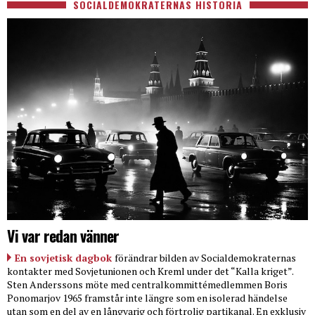
SOCIALDEMOKRATERNAS HISTORIA
Vi var redan vänner
En sovjetisk dagbok
förändrar bilden av Socialdemokraternas
kontakter med Sovjetunionen och Kreml under det “Kalla kriget”.
Sten Anderssons möte med centralkommittémedlemmen Boris
Ponomarjov 1965 framstår inte längre som en isolerad händelse
utan som en del av en långvarig och förtrolig partikanal. En exklusiv