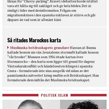
liknas för “Cherry-picking”. Kravet i debatten borde istället
vara att hålla sig till sakläget och ge hela bilden. Det är
rimligt i tider med desinformation. Frågan om
migrationskrisen i den spanska exklaven är större och går
djupare än vad som är allmänt känt.
Så ritades Marockos karta
Muslimska brödraskapets grundare
Hassan al-Banna
kallade honom sin vän. Jerusalems stormufti kallade honom
“vår broder”. Mannen som 1956 ritade kartan över
Stormarocko – den karta som ligger till grund för dagens
Västsaharakonflikt och händelseutvecklingen i spanska
Ceuta – formulerade inte sina anspråk vid sidan av det
panislamiska nätverket kring muftin och Brödraskapet. Han
formulerade dem inifrån det Muslimska brödraskapet.
POLITISK ISLAM