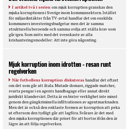
I artikel två i serien
om mjuk korruption granskas den
mjuka korruptionen i Sverige inom kommunsektorn. Istället
för miljardintäkter från TV-avtal handlar det om enskilda
kommuners investeringsbudgetar men det är samma
strukturella beroende och samma ovilja att ställa krav som
går igen. Som möts med det svenskaste av alla
krishanteringsmodeller: Att inte göra någonting.
Mjuk korruption inom idrotten - resan runt
regelverken
När fotbollens korruption diskuteras
handlar det oftast
om det som går att åtala. Mutade domare, riggade matcher,
svarta pengar i en agents handbagage eller annat direkt
juridiskt klandervärt. Detta är en bister verklighet inte minst
genom den gängkriminella infiltrationen av agentmarknaden.
Men det är också den enklaste formen av korruption att peka
ut eftersom den tydligt går att lagföra. Svårare är det med
den mjuka korruptionen där priset för att bortse ifrån den är
lägre än att följa regelverken.