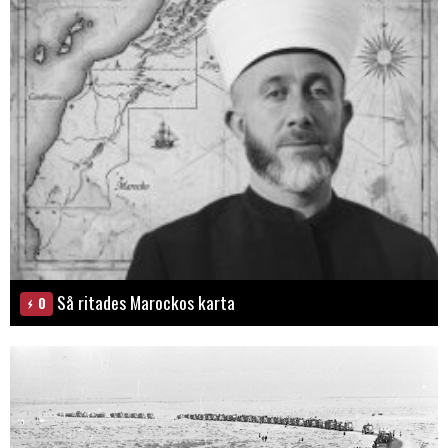
Så ritades Marockos karta
0