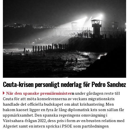
Ceuta-krisen personligt nederlag för Pedro Sanchez
När den spanske premiärminister
n
under gårdagen reste till
Ceuta för att möta konsekvenserna av veckans migrationskris
handlade det officiella budskapet om akut krishantering. Men
bakom kaoset ligger en fyra år lång diplomatisk kris som sällan får
uppmärksamhet. Den spanska regeringens omsvängning i
Västsahara-frågan 2022, dess pris i form av en brusten relation med
Algeriet samt en intern spricka i PSOE som partiledningen