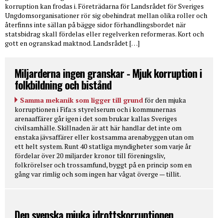
korruption kan frodas i. Företrädarna för Landsrådet för Sveriges
Ungdomsorganisationer rör sig obehindrat mellan olika roller och
återfinns inte sällan på bägge sidor förhandlingsbordet när
statsbidrag skall fördelas eller regelverken reformeras. Kort och
gott en ogranskad maktnod. Landsrådet […]
Miljarderna ingen granskar - Mjuk korruption i
folkbildning och bistånd
Samma mekanik som ligger till grund
för den mjuka
korruptionen i Fifa:s styrelserum och i kommunernas
arenaaffärer går igen i det som brukar kallas Sveriges
civilsamhälle. Skillnaden är att här handlar det inte om
enstaka jävsaffärer eller kostsamma arenabyggen utan om
ett helt system. Runt 40 statliga myndigheter som varje år
fördelar över 20 miljarder kronor till föreningsliv,
folkrörelser och trossamfund, byggt på en princip som en
gång var rimlig och som ingen har vågat överge — tillit.
Den svenska mjuka idrottskorruptionen