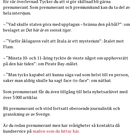
för vår överlevnad. Tycker du att vi gör skillnad bli gärna
prenumerant. Som prenumerant och premiumkund kan du ta del av
hela intervjum.
– “Vad skulle staten göra med upplagan – bränna den på bål?”: om
beslaget av
Det här är en svensk tiger
.
– “Varför åklagaren valt att åtala är ett mysterium”: åtalet mot
Flam.
– “Minsta 10- och 11-åring tyckte de visste något om upphovsrätt
på den här tiden”: om Pirate Bay-målet.
– “Man tycks kapabel att kunna säga vad som helst till en person,
saker man aldrig skulle ha sagt face-to-face”: om näthat.
Som prenumerant får du även tillgång till hela nyhetsarkivet med
över 3 000 artiklar.
Bli prenumerant och stöd fortsatt oberoende journalistik och
granskning av av Sverige.
Är du redan prenumerant men har svårigheter så kontakta då
kundservice på
mailen som du hittar här
.