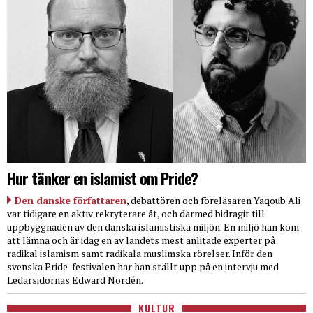
Hur tänker en islamist om Pride?
Den danske författaren
, debattören och föreläsaren Yaqoub Ali
var tidigare en aktiv rekryterare åt, och därmed bidragit till
uppbyggnaden av den danska islamistiska miljön. En miljö han kom
att lämna och är idag en av landets mest anlitade experter på
radikal islamism samt radikala muslimska rörelser. Inför den
svenska Pride-festivalen har han ställt upp på en intervju med
Ledarsidornas Edward Nordén.
KULTUR