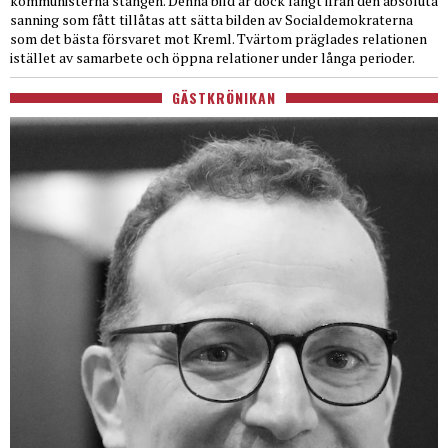
kommunisterna stången. Denna bild är dock långt ifrån den absoluta
sanning som fått tillåtas att sätta bilden av Socialdemokraterna
som det bästa försvaret mot Kreml. Tvärtom präglades relationen
istället av samarbete och öppna relationer under långa perioder.
GÄSTKRÖNIKAN