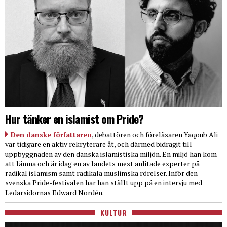
Hur tänker en islamist om Pride?
Den danske författaren
, debattören och föreläsaren Yaqoub Ali
var tidigare en aktiv rekryterare åt, och därmed bidragit till
uppbyggnaden av den danska islamistiska miljön. En miljö han kom
att lämna och är idag en av landets mest anlitade experter på
radikal islamism samt radikala muslimska rörelser. Inför den
svenska Pride-festivalen har han ställt upp på en intervju med
Ledarsidornas Edward Nordén.
KULTUR