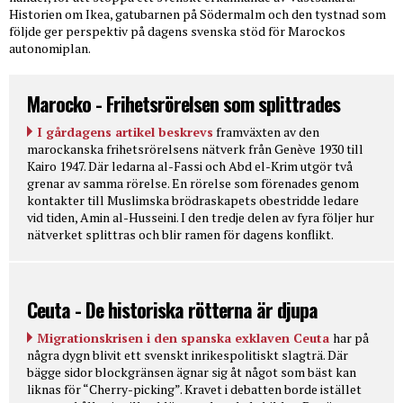
Historien om Ikea, gatubarnen på Södermalm och den tystnad som
följde ger perspektiv på dagens svenska stöd för Marockos
autonomiplan.
Marocko - Frihetsrörelsen som splittrades
I gårdagens artikel beskrevs
framväxten av den
marockanska frihetsrörelsens nätverk från Genève 1930 till
Kairo 1947. Där ledarna al-Fassi och Abd el-Krim utgör två
grenar av samma rörelse. En rörelse som förenades genom
kontakter till Muslimska brödraskapets obestridde ledare
vid tiden, Amin al-Husseini. I den tredje delen av fyra följer hur
nätverket splittras och blir ramen för dagens konflikt.
Ceuta - De historiska rötterna är djupa
Migrationskrisen i den spanska exklaven Ceuta
har på
några dygn blivit ett svenskt inrikespolitiskt slagträ. Där
bägge sidor blockgränsen ägnar sig åt något som bäst kan
liknas för “Cherry-picking”. Kravet i debatten borde istället