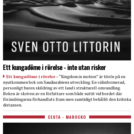
Ett kungadöme i rörelse - inte utan risker
Ett kungadöme i rörelse
– “Kingdom in motion” är titeln på en
nyutkommen bok om Saudiarabiens utveckling. En välinformerad,
personligt buren skildring av ett land i strukturell omvandling.
Boken är skriven av en författare som både suttit vid bordet där
förändringarna förhandlats fram men samtidigt behållit den kritiska
distansen.
CEUTA - MAROCKO