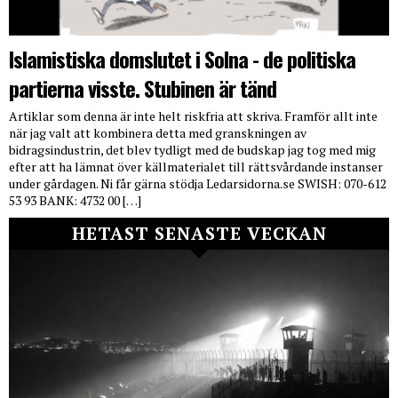
Islamistiska domslutet i Solna - de politiska
partierna visste. Stubinen är tänd
Artiklar som denna är inte helt riskfria att skriva. Framför allt inte
när jag valt att kombinera detta med granskningen av
bidragsindustrin, det blev tydligt med de budskap jag tog med mig
efter att ha lämnat över källmaterialet till rättsvårdande instanser
under gårdagen. Ni får gärna stödja Ledarsidorna.se SWISH: 070-612
53 93 BANK: 4732 00 […]
HETAST SENASTE VECKAN