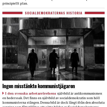
principiellt plan.
SOCIALDEMOKRATERNAS HISTORIA
Ingen misstänkte kommunistjägaren
I den svenska arbetarrörelsens
självbild är antikommunismen
en hederssak. Det finns en självbild av socialdemokratin som höll
kommunisterna stången. Denna bild är dock långt ifrån den absoluta
sanning som fått tillåtas att sätta bilden av Socialdemokraterna