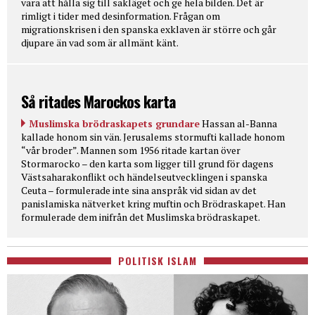
vara att hålla sig till sakläget och ge hela bilden. Det är
rimligt i tider med desinformation. Frågan om
migrationskrisen i den spanska exklaven är större och går
djupare än vad som är allmänt känt.
Så ritades Marockos karta
Muslimska brödraskapets grundare
Hassan al-Banna
kallade honom sin vän. Jerusalems stormufti kallade honom
“vår broder”. Mannen som 1956 ritade kartan över
Stormarocko – den karta som ligger till grund för dagens
Västsaharakonflikt och händelseutvecklingen i spanska
Ceuta – formulerade inte sina anspråk vid sidan av det
panislamiska nätverket kring muftin och Brödraskapet. Han
formulerade dem inifrån det Muslimska brödraskapet.
POLITISK ISLAM