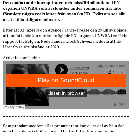
Den omfattande korruptionen och missförhållandena i FN-
organen UNWRA som avslöjades under sommaren har inte
föranlett några reaktioner från svenska UD. Tvärtom ser allt
ut att följa tidigare mönster.
Efter att Al Jazeera och Agence France-Presse den 29 juli avslöjade
att omfattande korruption präglade FN-organen UNWRA i en läckt
rapport lät Belgien, Nederländerna och Schweiz meddela att de
låter frysa sitt bistånd ör 2020.
Artikeln som ljudfil:
Som premiummedlem eller prenumerant kan du ta del av hela den
inlästa artikeln i skrift men med länkar till källor samt övrig