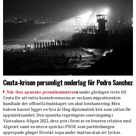
Ceuta-krisen personligt nederlag för Pedro Sanchez
När den spanske premiärminister
n
under gårdagen reste till
Ceuta för att möta konsekvenserna av veckans migrationskris
handlade det officiella budskapet om akut krishantering. Men
bakom kaoset ligger en fyra år lång diplomatisk kris som sällan får
uppmärksamhet. Den spanska regeringens omsvängning i
Västsahara-frågan 2022, dess pris i form av en brusten relation med
Algeriet samt en intern spricka i PSOE som partiledningen
upprepade gånger försökt sopa under mattan utan att lyckas.