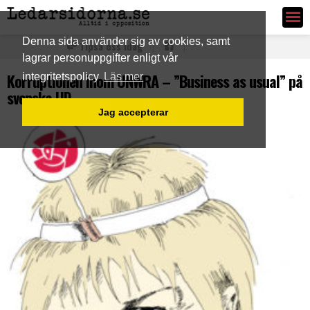
Ledarsidorna.se
Denna sida använder sig av cookies, samt
Tipsa oss idag
lagrar personuppgifter enligt vår
Korruptionen inom UNWRA – ”Business as usual” på
integritetspolicy
Läs mer
svenska UD
Jag accepterar