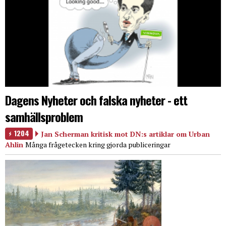
Dagens Nyheter och falska nyheter - ett
samhällsproblem
1204
Jan Scherman kritisk mot DN:s artiklar om Urban
Ahlin
Många frågetecken kring gjorda publiceringar