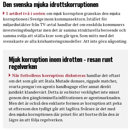
Den svenska mjuka idrottskorruptionen
I artikel två i serien
om mjuk korruption granskas den mjuka
korruptionen i Sverige inom kommunsektorn. Istället för
miljardintäkter från TV-avtal handlar det om enskilda kommuners
investeringsbudgetar men det är samma strukturella beroende och
samma ovilja att ställa krav som går igen. Som möts med det
svenskaste av alla krishanteringsmodeller: Att inte göra någonting.
Mjuk korruption inom idrotten - resan runt
regelverken
När fotbollens korruption diskuteras
handlar det oftast
om det som går att åtala. Mutade domare, riggade matcher,
svarta pengar i en agents handbagage eller annat direkt
juridiskt klandervärt. Detta är en bister verklighet inte minst
genom den gängkriminella infiltrationen av agentmarknaden.
Men det är också den enklaste formen av korruption att peka
ut eftersom den tydligt går att lagföra. Svårare är det med
den mjuka korruptionen där priset för att bortse ifrån den är
lägre än att följa regelverken.