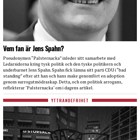
Vem fan är Jens Spahn?
Pseudonymen “Palsternacka” inleder sitt samarbete med
Ledarsidorna kring tysk politik och den tyske politikern och
underbarnet Jens Spahn. Spahn fick lämna sitt parti CDU i “bad
standing” efter att han och hans make genomfört en adoption
genom surrogatmödraskap. Detta, och om politisk arrogans,
reflekterar "Palsternacka" om i dagens artikel.
YTTRANDEFRIHET