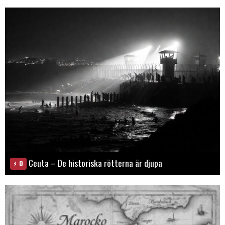
Ceuta – De historiska rötterna är djupa
0