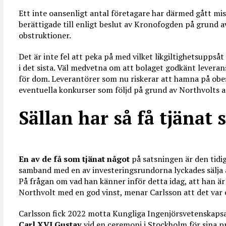
Ett inte oansenligt antal företagare har därmed gått mi
berättigade till enligt beslut av Kronofogden på grund 
obstruktioner.
Det är inte fel att peka på med vilket likgiltighetsupps
i det sista. Väl medvetna om att bolaget godkänt leveran
för dom. Leverantörer som nu riskerar att hamna på ob
eventuella konkurser som följd på grund av Northvolts 
Sällan har så få tjänat 
En av de få som tjänat något
på satsningen är den tid
samband med en av investeringsrundorna lyckades sälja a
På frågan om vad han känner inför detta idag, att han ä
Northvolt med en god vinst, menar Carlsson att det var 
Carlsson fick 2022 motta Kungliga Ingenjörsvetenskap
Carl XVI Gustav
vid en ceremoni i Stockholm för sina pr