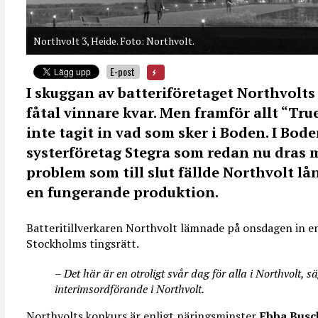
Northvolt 3, Heide. Foto: Northvolt.
E-post
I skuggan av batteriföretaget Northvolts
fåtal vinnare kvar. Men framför allt “Tr
inte tagit in vad som sker i Boden. I Bod
systerföretag Stegra som redan nu dras
problem som till slut fällde Northvolt lå
en fungerande produktion.
Batteritillverkaren Northvolt lämnade på onsdagen in e
Stockholms tingsrätt.
– Det här är en otroligt svår dag för alla i Northvolt, s
interimsordförande i Northvolt.
Northvolts konkurs är enligt näringsminster
Ebba Bus