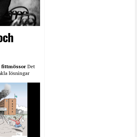
och
 fittmössor
Det
nkla lösningar