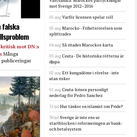
Västsahara: Marockos påtryckningar
mot Sverige 2012–2016
05 aug
Varför licensen spelar roll
 falska
05 aug
Marocko - Frihetsrörelsen som
llsproblem
splittrades
04 aug
Så ritades Marockos karta
kritisk mot DN:s
in
Många
03 aug
Ceuta - De historiska rötterna är
 publiceringar
djupa
02 aug
Ett kungadöme i rörelse - inte
utan risker
01 aug
Ceuta-krisen personligt
nederlag för Pedro Sanchez
31 jul
Hur tänker en islamist om Pride?
30 jul
Sverige är inte ens ur
startblocken i reformeringen av bank-
och betalsystem