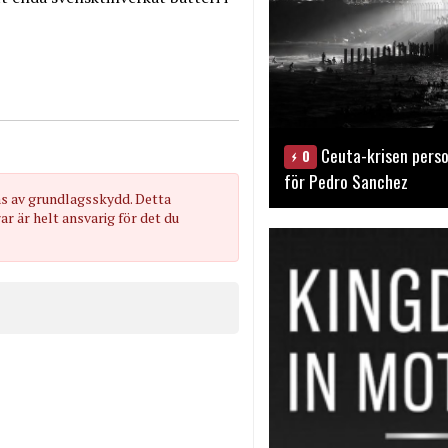
Ceuta-krisen perso
0
för Pedro Sanchez
as av grundlagsskydd. Detta
 är helt ansvarig för det du