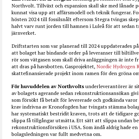
Northvolt. Tillväxt och expansion skall ske med lånade p
kunnat visa upp att affärsmodell och teknik fungerar. Fo
hösten 2024 till fossilsnålt eftersom Stegra tvingas skep
halvt varv runt jorden till hamnen i Luleå för att sedan t
järnverket.
Driftstarten som var planerad till 2024 uppdaterades på 
att bolaget har bindande order på leveranser till biltill
rör som vätgasen som skall driva anläggningen är inte 
att dras på havsbotten. Gasprojektet,
Nordic Hydrogen 
skattefinansierade projekt inom ramen för den gröna om
För huvuddelen av Northvolts
underleverantörer är si
av bolagets agerande sedan rekonstruktionsansökan givi
som försökt få betalt för levererade och godkända varor 
krav indrivna av Kronofogden har tvingats stämma bolage
har systematiskt bestridit kraven, trots att de tidigare g
slippa få tillgångar utmätta. Ett sätt att slippa undan 
rekonstruktionsförsöken i USA. Som ändå aldrig hade en ju
bolagsledningen var fullt medvetna om.