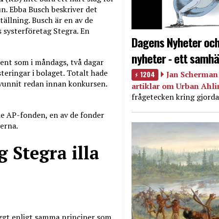
n. Ebba Busch beskriver det
ällning. Busch är en av de
s systerföretag Stegra. En
Dagens Nyheter och
nyheter - ett samhä
sent som i måndags, två dagar
eringar i bolaget. Totalt hade
1204
Jan Scherman 
svunnit redan innan konkursen.
artiklar om Urban Ahl
frågetecken kring gjorda
de AP-fonden, en av de fonder
erna.
 Stegra illa
byggt enligt samma principer som