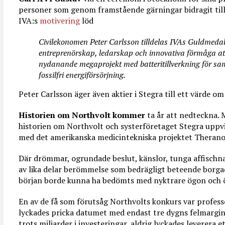
personer som genom framstående gärningar bidragit till 
IVA:s
motivering
löd
Civilekonomen Peter Carlsson tilldelas IVAs Guldmedalj
entreprenörskap, ledarskap och innovativa förmåga att
nydanande megaprojekt med batteritillverkning för samh
fossilfri energiförsörjning.
Peter Carlsson äger även aktier i Stegra till ett värde om
Historien om Northvolt kommer
ta år att nedteckna. 
historien om Northvolt och systerföretaget Stegra uppvis
med det amerikanska medicintekniska projektet Therano
Där drömmar, ogrundade beslut, känslor, tunga affisch
av lika delar berömmelse som bedrägligt beteende borga
början borde kunna ha bedömts med nyktrare ögon och 
En av de få som förutsåg Northvolts konkurs var profess
lyckades pricka datumet med endast tre dygns felmargin
trots miljarder i investeringar, aldrig lyckades leverera e