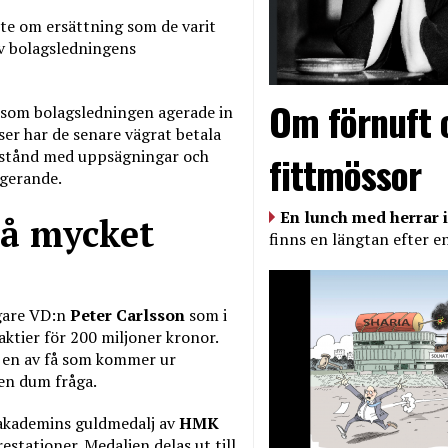
ste om ersättning som de varit
av bolagsledningens
Om förnuft 
åt som bolagsledningen agerade in
ser har de senare vägrat betala
estånd med uppsägningar och
fittmössor
agerande.
En lunch med herrar i
så mycket
finns en längtan efter e
igare VD:n
Peter Carlsson
som i
ktier för 200 miljoner kronor.
r en av få som kommer ur
en dum fråga.
sakademins guldmedalj av
HMK
estationer. Medaljen delas ut till