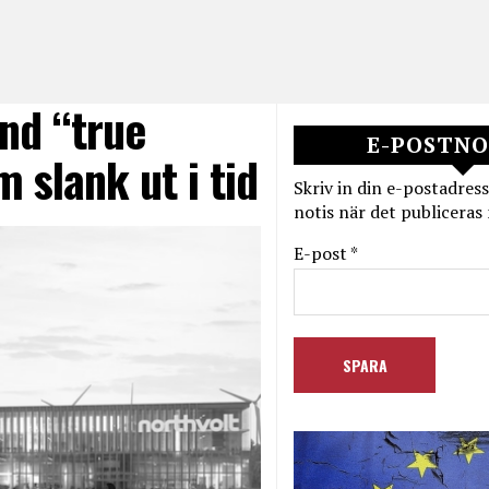
nd “true
E-POSTNO
 slank ut i tid
Skriv in din e-postadress
notis när det publiceras 
E-post *