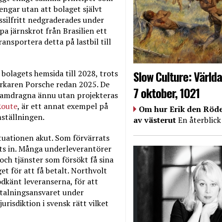
engar utan att bolaget självt
ssilfritt nedgraderades under
pa järnskrot från Brasilien ett
ransportera detta på lastbil till
Slow Culture: Världa
bolagets hemsida till 2028, trots
verkaren Porsche redan 2025. De
7 oktober, 1021
framdragna ännu utan projekteras
Route
, är ett annat exempel på
Om hur Erik den Röde
ställningen.
av västerut
En återblick
tuationen akut. Som förvärrats
ts in. Många underleverantörer
och tjänster som försökt få sina
t för att få betalt. Northvolt
odkänt leveranserna, för att
betalningsansvaret under
risdiktion i svensk rätt vilket