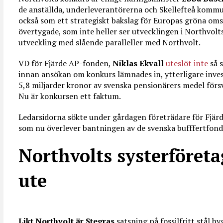
de anställda, underleverantörerna och Skellefteå kommu
också som ett strategiskt bakslag för Europas gröna omst
övertygade, som inte heller ser utvecklingen i Northvolt
utveckling med slående paralleller med Northvolt.
VD för Fjärde AP-fonden,
Niklas Ekvall
uteslöt inte
så 
innan ansökan om konkurs lämnades in, ytterligare invest
5,8 miljarder kronor av svenska pensionärers medel för
Nu är konkursen ett faktum.
Ledarsidorna sökte under gårdagen företrädare för Fjär
som nu överlever bantningen av de svenska bufffertfond
Northvolts systerföretag
ute
Likt Northvolt är Stegras
satsning på fossilfritt stål 