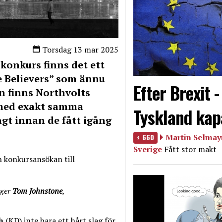
Torsdag 13 mar 2025
 konkurs finns det ett
ue Believers” som ännu
Efter Brexit 
en finns Northvolts
 med exakt samma
Tyskland kap
ngt innan de fått igång
660
Martin Selmayr
Sverige
Fått stor makt
n konkursansökan till
äger
Tom Johnstone
,
ch
(KD) inte bara ett hårt slag för