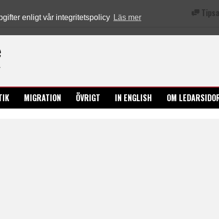
Tipsa
fter enligt vår integritetspolicy
Läs mer
Ledarsidorna.se
TIK
MIGRATION
ÖVRIGT
IN ENGLISH
OM LEDARSIDO