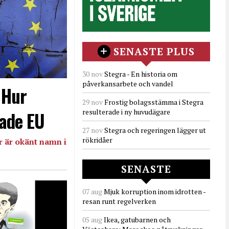
SENASTE PLUS
30 nov
Stegra - En historia om
påverkansarbete och vandel
- Hur
29 nov
Frostig bolagsstämma i Stegra
resulterade i ny huvudägare
ade EU
27 nov
Stegra och regeringen lägger ut
rökridåer
 är okänt namn i
SENASTE
07 aug
Mjuk korruption inom idrotten -
resan runt regelverken
05 aug
Ikea, gatubarnen och