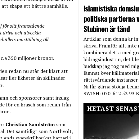
Islamistiska domslut
att skapa ett bättre samhälle.
politiska partierna v
 för sitt framstående
Stubinen är tänd
 driva och utveckla
Artiklar som denna är int
ällets omställning till
skriva. Framför allt inte 
kombinera detta med gr
 c.a 350 miljoner kronor.
bidragsindustrin, det bl
budskap jag tog med mig 
Men redan nu står det klart att
lämnat över källmateriale
ar fler likheter än skillnader
rättsvårdande instanser
s.
Ni får gärna stödja Leda
SWISH: 070-612 53 93 B
namn och sponsorer samt inslag
de för en krasch som redan från
HETAST SENAS
öron.
or
Christian Sandström
som
al. Det samtidigt som Northvolt,
tt enda svensktillverkat batteri i