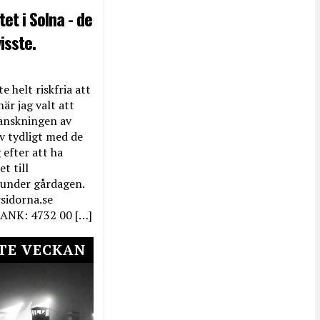
et i Solna - de
isste.
e helt riskfria att
när jag valt att
anskningen av
ev tydligt med de
efter att ha
t till
 under gårdagen.
rsidorna.se
ANK: 4732 00 […]
TE VECKAN