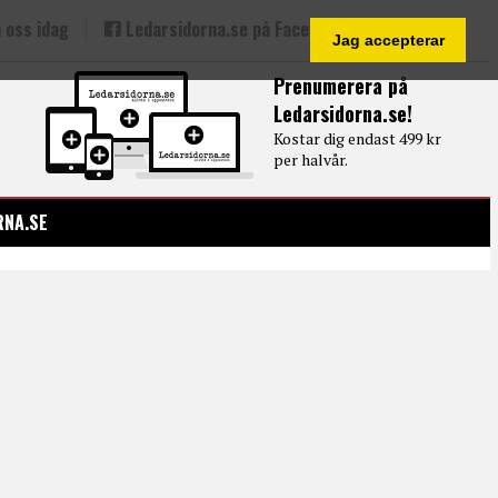
 oss idag
Ledarsidorna.se på Facebook
Jag accepterar
Prenumerera på
Ledarsidorna.se!
Kostar dig endast 499 kr
per halvår.
RNA.SE