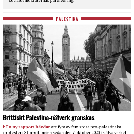
socialdemokraternas partiledning.
PALESTINA
Brittiskt Palestina-nätverk granskas
En ny rapport hävdar
att fyra av fem stora pro-palestinska
protester i Storbritannien sedan den 7 oktober 2023 i själva verket