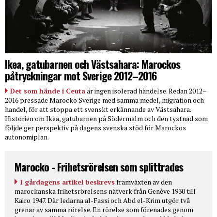
Ikea, gatubarnen och Västsahara: Marockos
påtryckningar mot Sverige 2012–2016
Det som hände i Ceuta
är ingen isolerad händelse. Redan 2012–
2016 pressade Marocko Sverige med samma medel, migration och
handel, för att stoppa ett svenskt erkännande av Västsahara.
Historien om Ikea, gatubarnen på Södermalm och den tystnad som
följde ger perspektiv på dagens svenska stöd för Marockos
autonomiplan.
Marocko - Frihetsrörelsen som splittrades
I gårdagens artikel beskrevs
framväxten av den
marockanska frihetsrörelsens nätverk från Genève 1930 till
Kairo 1947. Där ledarna al-Fassi och Abd el-Krim utgör två
grenar av samma rörelse. En rörelse som förenades genom