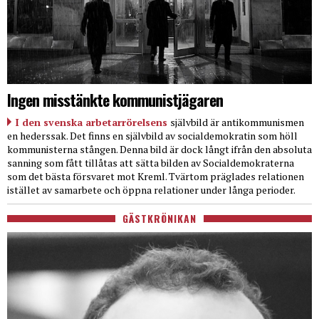
Ingen misstänkte kommunistjägaren
I den svenska arbetarrörelsens
självbild är antikommunismen
en hederssak. Det finns en självbild av socialdemokratin som höll
kommunisterna stången. Denna bild är dock långt ifrån den absoluta
sanning som fått tillåtas att sätta bilden av Socialdemokraterna
som det bästa försvaret mot Kreml. Tvärtom präglades relationen
istället av samarbete och öppna relationer under långa perioder.
GÄSTKRÖNIKAN