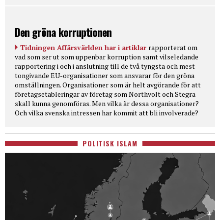
Den gröna korruptionen
Tidningen Affärsvärlden har i artiklar
rapporterat om
vad som ser ut som uppenbar korruption samt vilseledande
rapportering i och i anslutning till de två tyngsta och mest
tongivande EU-organisationer som ansvarar för den gröna
omställningen. Organisationer som är helt avgörande för att
företagsetableringar av företag som Northvolt och Stegra
skall kunna genomföras. Men vilka är dessa organisationer?
Och vilka svenska intressen har kommit att bli involverade?
POLITISK ISLAM