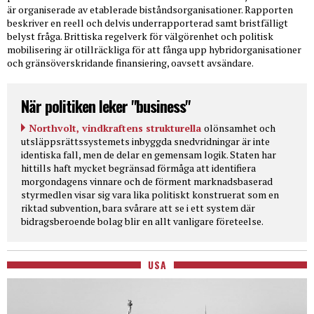
är organiserade av etablerade biståndsorganisationer. Rapporten
beskriver en reell och delvis underrapporterad samt bristfälligt
belyst fråga. Brittiska regelverk för välgörenhet och politisk
mobilisering är otillräckliga för att fånga upp hybridorganisationer
och gränsöverskridande finansiering, oavsett avsändare.
När politiken leker "business"
Northvolt, vindkraftens strukturella
olönsamhet och
utsläppsrättssystemets inbyggda snedvridningar är inte
identiska fall, men de delar en gemensam logik. Staten har
hittills haft mycket begränsad förmåga att identifiera
morgondagens vinnare och de förment marknadsbaserad
styrmedlen visar sig vara lika politiskt konstruerat som en
riktad subvention, bara svårare att se i ett system där
bidragsberoende bolag blir en allt vanligare företeelse.
USA