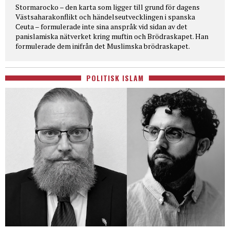
Stormarocko – den karta som ligger till grund för dagens
Västsaharakonflikt och händelseutvecklingen i spanska
Ceuta – formulerade inte sina anspråk vid sidan av det
panislamiska nätverket kring muftin och Brödraskapet. Han
formulerade dem inifrån det Muslimska brödraskapet.
POLITISK ISLAM