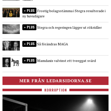
PLUS
Frostig bolagsstämma i Stegra resulterade i
ny huvudägare
PLUS
Stegra och regeringen lägger ut rökridåer
PLUS
Så förändras MAGA
PLUS
Mamdanis valvinst ett tveeggat svärd
MER FRÅN LEDARSIDORNA.SE
KORRUPTION