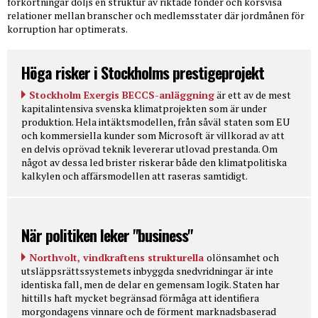
förkortningar döljs en struktur av riktade fonder och korsvisa
relationer mellan branscher och medlemsstater där jordmånen för
korruption har optimerats.
Höga risker i Stockholms prestigeprojekt
Stockholm Exergis BECCS-anläggning
är ett av de mest
kapitalintensiva svenska klimatprojekten som är under
produktion. Hela intäktsmodellen, från såväl staten som EU
och kommersiella kunder som Microsoft är villkorad av att
en delvis oprövad teknik levererar utlovad prestanda. Om
något av dessa led brister riskerar både den klimatpolitiska
kalkylen och affärsmodellen att raseras samtidigt.
När politiken leker "business"
Northvolt, vindkraftens strukturella
olönsamhet och
utsläppsrättssystemets inbyggda snedvridningar är inte
identiska fall, men de delar en gemensam logik. Staten har
hittills haft mycket begränsad förmåga att identifiera
morgondagens vinnare och de förment marknadsbaserad