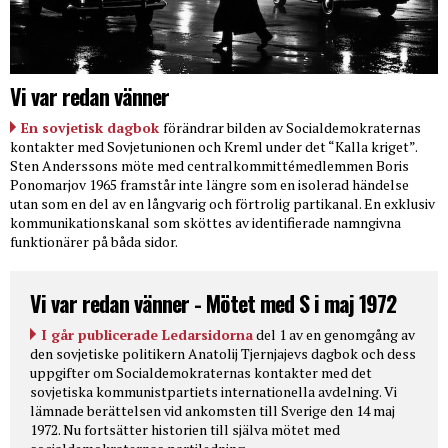
Vi var redan vänner
En sovjetisk dagbok
förändrar bilden av Socialdemokraternas
kontakter med Sovjetunionen och Kreml under det “Kalla kriget”.
Sten Anderssons möte med centralkommittémedlemmen Boris
Ponomarjov 1965 framstår inte längre som en isolerad händelse
utan som en del av en långvarig och förtrolig partikanal. En exklusiv
kommunikationskanal som sköttes av identifierade namngivna
funktionärer på båda sidor.
Vi var redan vänner - Mötet med S i maj 1972
I går publicerade Ledarsidorna
del 1 av en genomgång av
den sovjetiske politikern Anatolij Tjernjajevs dagbok och dess
uppgifter om Socialdemokraternas kontakter med det
sovjetiska kommunistpartiets internationella avdelning. Vi
lämnade berättelsen vid ankomsten till Sverige den 14 maj
1972. Nu fortsätter historien till själva mötet med