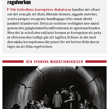
regelverken
När fotbollens korruption diskuteras
handlar det oftast
om det som går att åtala. Mutade domare, riggade matcher,
svarta pengar i en agents handbagage eller annat direkt
juridiskt klandervärt. Detta är en bister verklighet inte minst
genom den gängkriminella infiltrationen av agentmarknaden.
Men det är också den enklaste formen av korruption att peka
ut eftersom den tydligt går att lagföra. Svårare är det med
den mjuka korruptionen där priset för att bortse ifrån den är
lägre än att följa regelverken.
DEN SPANSKA MIGRATIONSKRISEN