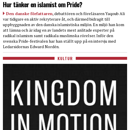
Hur tänker en islamist om Pride?
Den danske författaren
, debattören och föreläsaren Yaqoub Ali
var tidigare en aktiv rekryterare åt, och därmed bidragit till
uppbyggnaden av den danska islamistiska miljön. En miljö han kom
att lämna och är idag en av landets mest anlitade experter på
radikal islamism samt radikala muslimska rörelser. Inför den
svenska Pride-festivalen har han ställt upp på en intervju med
Ledarsidornas Edward Nordén.
KULTUR