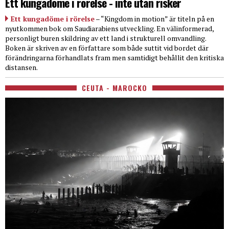
Ett kungadöme i rörelse - inte utan risker
Ett kungadöme i rörelse
– “Kingdom in motion” är titeln på en
nyutkommen bok om Saudiarabiens utveckling. En välinformerad,
personligt buren skildring av ett land i strukturell omvandling.
Boken är skriven av en författare som både suttit vid bordet där
förändringarna förhandlats fram men samtidigt behållit den kritiska
distansen.
CEUTA - MAROCKO