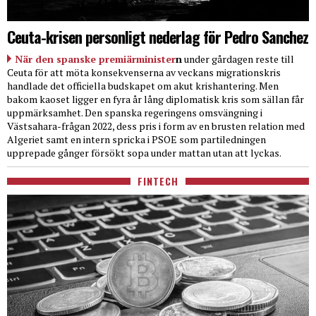
Ceuta-krisen personligt nederlag för Pedro Sanchez
När den spanske premiärminister
n
under gårdagen reste till
Ceuta för att möta konsekvenserna av veckans migrationskris
handlade det officiella budskapet om akut krishantering. Men
bakom kaoset ligger en fyra år lång diplomatisk kris som sällan får
uppmärksamhet. Den spanska regeringens omsvängning i
Västsahara-frågan 2022, dess pris i form av en brusten relation med
Algeriet samt en intern spricka i PSOE som partiledningen
upprepade gånger försökt sopa under mattan utan att lyckas.
FINTECH