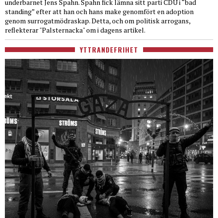
underbarnet Jens Spahn. Spahn fick lämna sitt parti CDU i “bad
standing” efter att han och hans make genomfört en adoption
genom surrogatmödraskap. Detta, och om politisk arrogans,
reflekterar "Palsternacka" om i dagens artikel.
YTTRANDEFRIHET