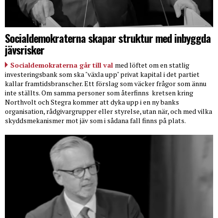
Socialdemokraterna skapar struktur med inbyggda
jävsrisker
Socialdemokraterna går till val
med löftet om en statlig
investeringsbank som ska "växla upp" privat kapital i det partiet
kallar framtidsbranscher. Ett förslag som väcker frågor som ännu
inte ställts. Om samma personer som återfinns
kretsen kring
Northvolt och Stegra kommer att dyka upp i en ny banks
organisation, rådgivargrupper eller styrelse, utan när, och med vilka
skyddsmekanismer mot jäv som i sådana fall finns på plats.