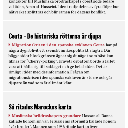
kontakter till Muslimska brödraskapets obestridde ledare
vid tiden, Amin al-Husseini. I den tredje delen av fyra följer hur
nätverket splittras och blir ramen för dagens konflikt.
Ceuta - De historiska rötterna är djupa
Migrationskrisen i den spanska exklaven Ceuta
har på
några dygn blivit ett svenskt inrikespolitiskt slagträ. Där
bägge sidor blockgränsen ägnar sig åt något som bäst kan
liknas för “Cherry-picking”. Kravet i debatten borde istället
vara att hålla sig till sakläget och ge hela bilden. Det är
rimligt i tider med desinformation. Frågan om
migrationskrisen i den spanska exklaven är större och går
djupare än vad som är allmänt känt.
Så ritades Marockos karta
Muslimska brödraskapets grundare
Hassan al-Banna
kallade honom sin vän. Jerusalems stormufti kallade honom
“vår broder”. Mannen som 1956 ritade kartan över