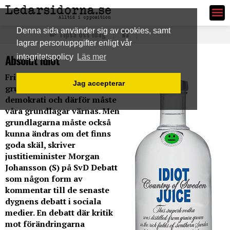
Ledarsidorna.se
Denna sida använder sig av cookies, samt
Tipsa oss idag
lagrar personuppgifter enligt vår
Absolut Idiot
integritetspolicy
Läs mer
Fria medier är
Jag accepterar
grundläggande i en
demokrati och därför måste
våra grundlagar värnas. Men
grundlagarna måste också
kunna ändras om det finns
goda skäl, skriver
justitieminister Morgan
Johansson (S) på SvD Debatt
som någon form av
kommentar till de senaste
dygnens debatt i sociala
medier. En debatt där kritik
mot förändringarna