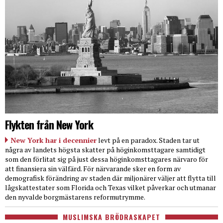
Flykten från New York
New York har i decennier
levt på en paradox. Staden tar ut
några av landets högsta skatter på höginkomsttagare samtidigt
som den förlitat sig på just dessa höginkomsttagares närvaro för
att finansiera sin välfärd. För närvarande sker en form av
demografisk förändring av staden där miljonärer väljer att flytta till
lågskattestater som Florida och Texas vilket påverkar och utmanar
den nyvalde borgmästarens reformutrymme.
MUSLIMSKA BRÖDRASKAPET