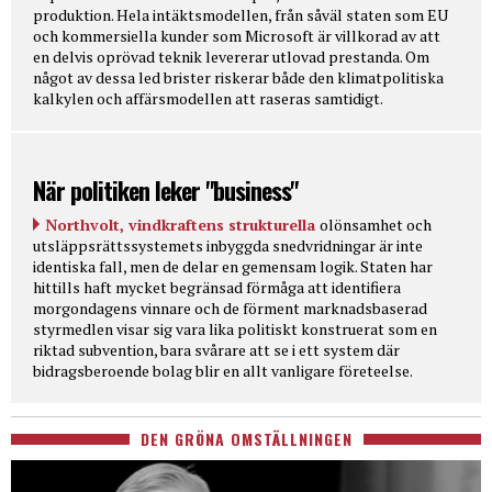
produktion. Hela intäktsmodellen, från såväl staten som EU
och kommersiella kunder som Microsoft är villkorad av att
en delvis oprövad teknik levererar utlovad prestanda. Om
något av dessa led brister riskerar både den klimatpolitiska
kalkylen och affärsmodellen att raseras samtidigt.
När politiken leker "business"
Northvolt, vindkraftens strukturella
olönsamhet och
utsläppsrättssystemets inbyggda snedvridningar är inte
identiska fall, men de delar en gemensam logik. Staten har
hittills haft mycket begränsad förmåga att identifiera
morgondagens vinnare och de förment marknadsbaserad
styrmedlen visar sig vara lika politiskt konstruerat som en
riktad subvention, bara svårare att se i ett system där
bidragsberoende bolag blir en allt vanligare företeelse.
DEN GRÖNA OMSTÄLLNINGEN