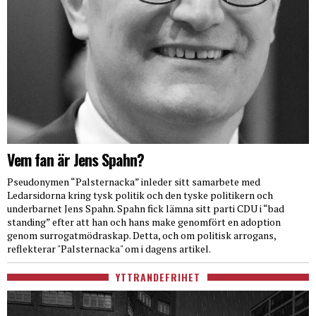
Vem fan är Jens Spahn?
Pseudonymen “Palsternacka” inleder sitt samarbete med
Ledarsidorna kring tysk politik och den tyske politikern och
underbarnet Jens Spahn. Spahn fick lämna sitt parti CDU i “bad
standing” efter att han och hans make genomfört en adoption
genom surrogatmödraskap. Detta, och om politisk arrogans,
reflekterar "Palsternacka" om i dagens artikel.
YTTRANDEFRIHET