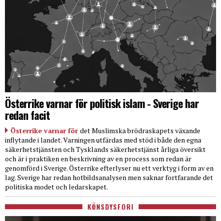
Österrike varnar för politisk islam - Sverige har
redan facit
Österrike varnar för
det Muslimska brödraskapets växande
inflytande i landet. Varningen utfärdas med stöd i både den egna
säkerhetstjänsten och Tysklands säkerhetstjänst årliga översikt
och är i praktiken en beskrivning av en process som redan är
genomförd i Sverige. Österrike efterlyser nu ett verktyg i form av en
lag. Sverige har redan hotbildsanalysen men saknar fortfarande det
politiska modet och ledarskapet.
KÖNSDYSFORI