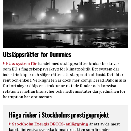
Utsläppsrätter for Dummies
EU:s system för
handel med utsläppsrätter brukar beskrivas
som EU:s flaggskeppsverktyg för klimatpolitik. Ett system där
industrin köper och säljer rätten att släppa ut koldioxid. Det låter
rent och enkelt. Verkligheten är dock mer komplicerad. Bakom alla
förkortningar döljs en struktur av riktade fonder och korsvisa
relationer mellan branscher och medlemsstater där jordmånen för
korruption har optimerats.
Höga risker i Stockholms prestigeprojekt
Stockholm Exergis BECCS-anläggning
är ett av de mest
kapitalintensiva svenska klimatprojekten som är under