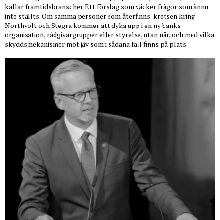
kallar framtidsbranscher. Ett förslag som väcker frågor som ännu
inte ställts. Om samma personer som återfinns
kretsen kring
Northvolt och Stegra kommer att dyka upp i en ny banks
organisation, rådgivargrupper eller styrelse, utan när, och med vilka
skyddsmekanismer mot jäv som i sådana fall finns på plats.