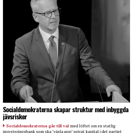
Socialdemokraterna skapar struktur med inbyggda
jävsrisker
Socialdemokraterna går till val
med löftet om en statlig
investeringsbank som ska "växla upp" privat kapital i det partiet