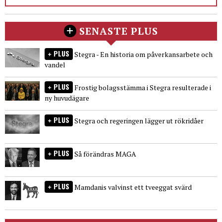
SENASTE PLUS
PLUS
Stegra - En historia om påverkansarbete och
vandel
PLUS
Frostig bolagsstämma i Stegra resulterade i
ny huvudägare
PLUS
Stegra och regeringen lägger ut rökridåer
PLUS
Så förändras MAGA
PLUS
Mamdanis valvinst ett tveeggat svärd