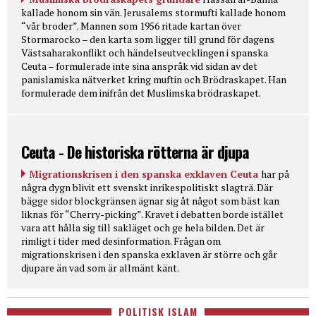
kallade honom sin vän. Jerusalems stormufti kallade honom
“vår broder”. Mannen som 1956 ritade kartan över
Stormarocko – den karta som ligger till grund för dagens
Västsaharakonflikt och händelseutvecklingen i spanska
Ceuta – formulerade inte sina anspråk vid sidan av det
panislamiska nätverket kring muftin och Brödraskapet. Han
formulerade dem inifrån det Muslimska brödraskapet.
Ceuta - De historiska rötterna är djupa
Migrationskrisen i den spanska exklaven Ceuta
har på
några dygn blivit ett svenskt inrikespolitiskt slagträ. Där
bägge sidor blockgränsen ägnar sig åt något som bäst kan
liknas för “Cherry-picking”. Kravet i debatten borde istället
vara att hålla sig till sakläget och ge hela bilden. Det är
rimligt i tider med desinformation. Frågan om
migrationskrisen i den spanska exklaven är större och går
djupare än vad som är allmänt känt.
POLITISK ISLAM