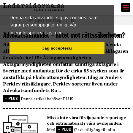
Ledarsidorna.se
Denna sida använder sig av cookies, samt
Tipsa oss idag
lagrar personuppgifter enligt vår
Advokatsamfundet – hotet mot rättssäkerheten?
integritetspolicy
Läs mer
Riksåklagaren är landets högsta åklagare och enda
Jag accepterar
allmänna åklagare i Högsta domstolen. Riksåklagaren
är också chef för Åklagarmyndigheten.
Åklagarmyndigheten omfattar samtliga åklagare i
Sverige med undantag för de cirka 85 stycken som är
anställda på Ekobrottsmyndigheten. Idag är Anders
Perklev riksåklagare. Perklev sorterar även under
Advokatsamfundets Ru...
PLUS
Denna artikel behöver PLUS
Missa inte våra fördjupande reportage
och extramaterial i våra avslöjanden.
PLUS
Med
får du tillgång till alla