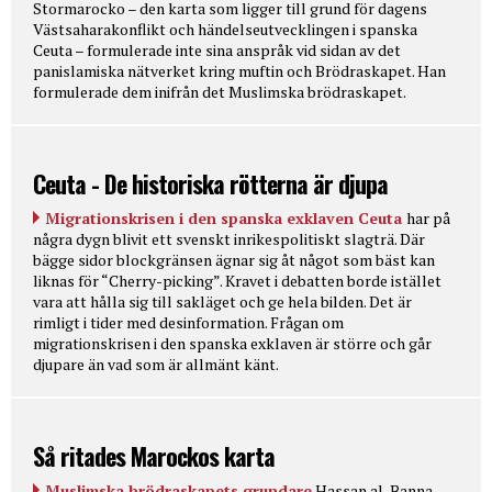
Stormarocko – den karta som ligger till grund för dagens
Västsaharakonflikt och händelseutvecklingen i spanska
Ceuta – formulerade inte sina anspråk vid sidan av det
panislamiska nätverket kring muftin och Brödraskapet. Han
formulerade dem inifrån det Muslimska brödraskapet.
Ceuta - De historiska rötterna är djupa
Migrationskrisen i den spanska exklaven Ceuta
har på
några dygn blivit ett svenskt inrikespolitiskt slagträ. Där
bägge sidor blockgränsen ägnar sig åt något som bäst kan
liknas för “Cherry-picking”. Kravet i debatten borde istället
vara att hålla sig till sakläget och ge hela bilden. Det är
rimligt i tider med desinformation. Frågan om
migrationskrisen i den spanska exklaven är större och går
djupare än vad som är allmänt känt.
Så ritades Marockos karta
Muslimska brödraskapets grundare
Hassan al-Banna