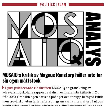
POLITISK ISLAM
MOSAIQ:s kritik av Magnus Ranstorp håller inte för
sin egen måttstock
I juni publicerade tidskriften
MOSAIQ en granskning av
Försvarshögskolans rapport Salafism och salafistisk jihadism 2.0
från 2022. Granskningen har sina poänger och tar upp befogad kritik
men trovärdigheten faller eftersom granskarna inte själva på någon
punkt eller i någon större omfattning själva lever upp till sina egna