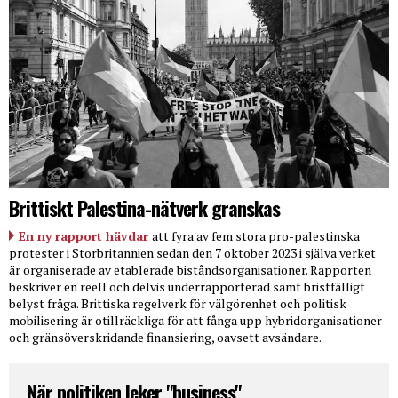
Brittiskt Palestina-nätverk granskas
En ny rapport hävdar
att fyra av fem stora pro-palestinska
protester i Storbritannien sedan den 7 oktober 2023 i själva verket
är organiserade av etablerade biståndsorganisationer. Rapporten
beskriver en reell och delvis underrapporterad samt bristfälligt
belyst fråga. Brittiska regelverk för välgörenhet och politisk
mobilisering är otillräckliga för att fånga upp hybridorganisationer
och gränsöverskridande finansiering, oavsett avsändare.
När politiken leker "business"