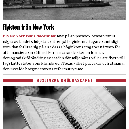
Flykten från New York
New York har i decennier
levt på en paradox. Staden tar ut
några av landets högsta skatter på höginkomsttagare samtidigt
som den förlitat sig på just dessa höginkomsttagares närvaro för
att finansiera sin välfärd. För närvarande sker en form av
demografisk förändring av staden där miljonärer väljer att flytta till
lågskattestater som Florida och Texas vilket påverkar och utmanar
den nyvalde borgmästarens reformutrymme.
MUSLIMSKA BRÖDRASKAPET