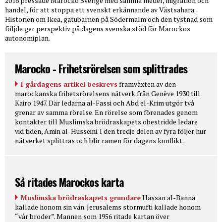
2016 pressade Marocko Sverige med samma medel, migration och
handel, för att stoppa ett svenskt erkännande av Västsahara.
Historien om Ikea, gatubarnen på Södermalm och den tystnad som
följde ger perspektiv på dagens svenska stöd för Marockos
autonomiplan.
Marocko - Frihetsrörelsen som splittrades
I gårdagens artikel beskrevs
framväxten av den
marockanska frihetsrörelsens nätverk från Genève 1930 till
Kairo 1947. Där ledarna al-Fassi och Abd el-Krim utgör två
grenar av samma rörelse. En rörelse som förenades genom
kontakter till Muslimska brödraskapets obestridde ledare
vid tiden, Amin al-Husseini. I den tredje delen av fyra följer hur
nätverket splittras och blir ramen för dagens konflikt.
Så ritades Marockos karta
Muslimska brödraskapets grundare
Hassan al-Banna
kallade honom sin vän. Jerusalems stormufti kallade honom
“vår broder”. Mannen som 1956 ritade kartan över