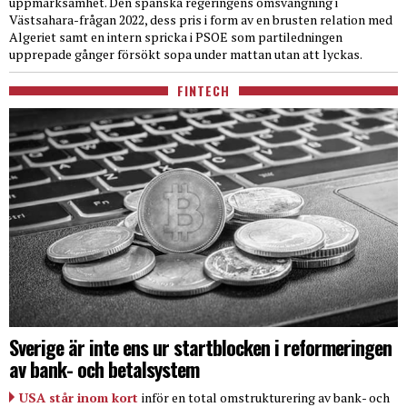
uppmärksamhet. Den spanska regeringens omsvängning i
Västsahara-frågan 2022, dess pris i form av en brusten relation med
Algeriet samt en intern spricka i PSOE som partiledningen
upprepade gånger försökt sopa under mattan utan att lyckas.
FINTECH
Sverige är inte ens ur startblocken i reformeringen
av bank- och betalsystem
USA står inom kort
inför en total omstrukturering av bank- och