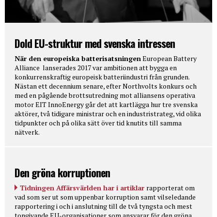
Dold EU-struktur med svenska intressen
När den europeiska batterisatsningen
European Battery
Alliance lanserades 2017 var ambitionen att bygga en
konkurrenskraftig europeisk batteriindustri från grunden.
Nästan ett decennium senare, efter Northvolts konkurs och
med en pågående brottsutredning mot alliansens operativa
motor EIT InnoEnergy går det att kartlägga hur tre svenska
aktörer, två tidigare ministrar och en industristrateg, vid olika
tidpunkter och på olika sätt över tid knutits till samma
nätverk.
Den gröna korruptionen
Tidningen Affärsvärlden har i artiklar
rapporterat om
vad som ser ut som uppenbar korruption samt vilseledande
rapportering i och i anslutning till de två tyngsta och mest
tongivande EU-organisationer som ansvarar för den gröna