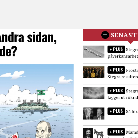
ndra sidan,
SENAST
nde?
PLUS
Stegra
påverkansarbet
PLUS
Frost
Stegra resulter
PLUS
Stegr
lägger ut rökri
PLUS
Så fö
PLUS
Mamda