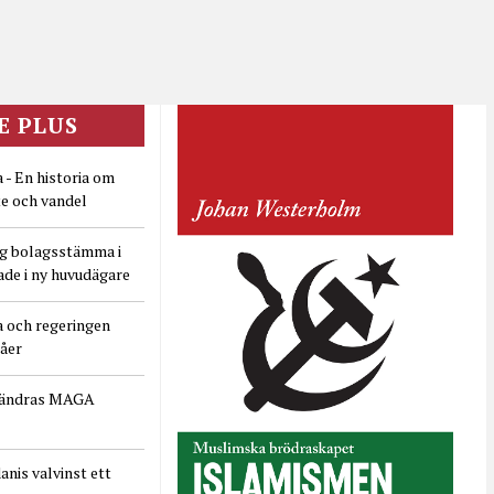
E PLUS
 - En historia om
e och vandel
ig bolagsstämma i
ade i ny huvudägare
a och regeringen
dåer
rändras MAGA
nis valvinst ett