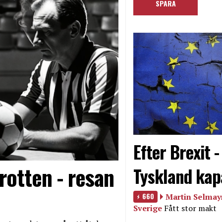
Efter Brexit 
rotten - resan
Tyskland kap
660
Martin Selmayr
Sverige
Fått stor makt