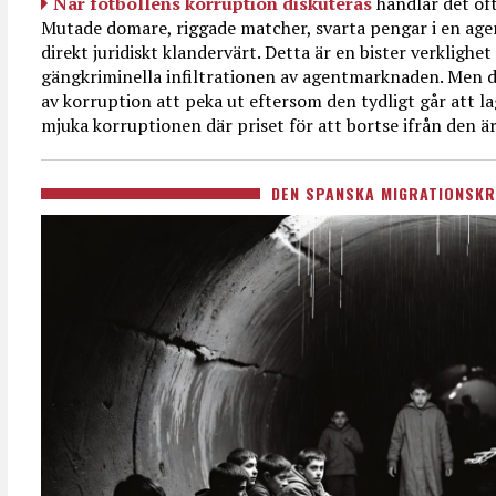
När fotbollens korruption diskuteras
handlar det oft
Mutade domare, riggade matcher, svarta pengar i en age
direkt juridiskt klandervärt. Detta är en bister verkligh
gängkriminella infiltrationen av agentmarknaden. Men d
av korruption att peka ut eftersom den tydligt går att l
mjuka korruptionen där priset för att bortse ifrån den är
DEN SPANSKA MIGRATIONSKR