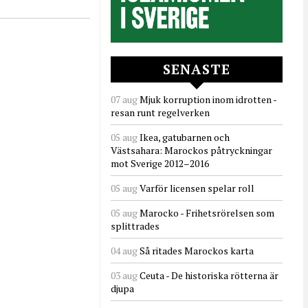
SENASTE
07 aug
Mjuk korruption inom idrotten -
resan runt regelverken
05 aug
Ikea, gatubarnen och
Västsahara: Marockos påtryckningar
mot Sverige 2012–2016
05 aug
Varför licensen spelar roll
05 aug
Marocko - Frihetsrörelsen som
splittrades
04 aug
Så ritades Marockos karta
03 aug
Ceuta - De historiska rötterna är
djupa