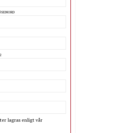
LÖSENORD
2
er lagras enligt vår