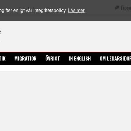
Tipsa
fter enligt vår integritetspolicy
Läs mer
Ledarsidorna.se
TIK
MIGRATION
ÖVRIGT
IN ENGLISH
OM LEDARSIDO