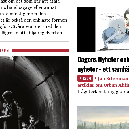
ast om det som går att åtala.
nts handbagage eller annat
et inte minst genom den
et är också den enklaste formen
agföra. Svårare är det med den
 lägre än att följa regelverken.
ISEN
Dagens Nyheter och
nyheter - ett samhä
1204
Jan Scherman 
artiklar om Urban Ahl
frågetecken kring gjorda