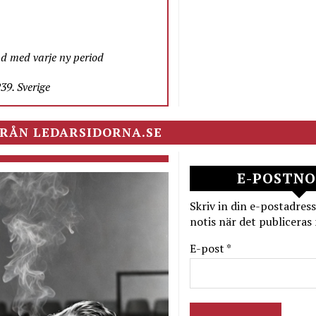
nd med varje ny period
9. Sverige
RÅN LEDARSIDORNA.SE
E-POSTNO
Skriv in din e-postadress
notis när det publiceras 
E-post *