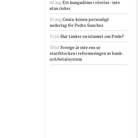
02 aug
Ett kungadöme i rörelse - inte
utan risker
01 aug
Ceuta-krisen personligt
nederlag för Pedro Sanchez
31 jul
Hur tänker en islamist om Pride?
30 jul
Sverige är inte ens ur
startblocken i reformeringen av bank-
och betalsystem