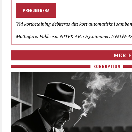
PRENUMERERA
Vid kortbetalning debiteras ditt kort automatiskt i samba
Mottagare: Publicism NITEK AB, Org.nummer: 559059-423
MER F
KORRUPTION