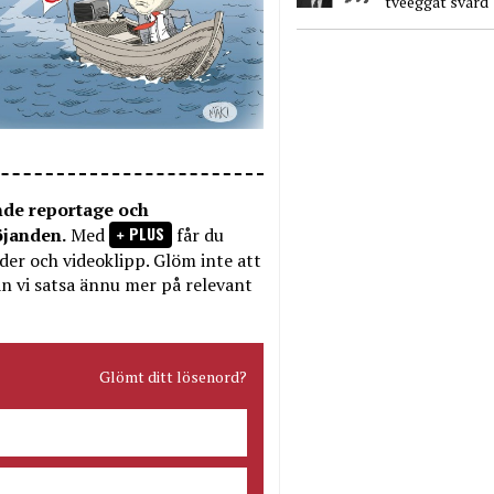
tveeggat svärd
nde reportage och
PLUS
öjanden.
Med
får du
bilder och videoklipp. Glöm inte att
n vi satsa ännu mer på relevant
Glömt ditt lösenord?