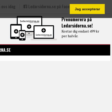
 oss idag
Ledarsidorna.se på Facebook
Jag accepterar
Prenumerera på
Ledarsidorna.se!
Kostar dig endast 499 kr
per halvår.
RNA.SE