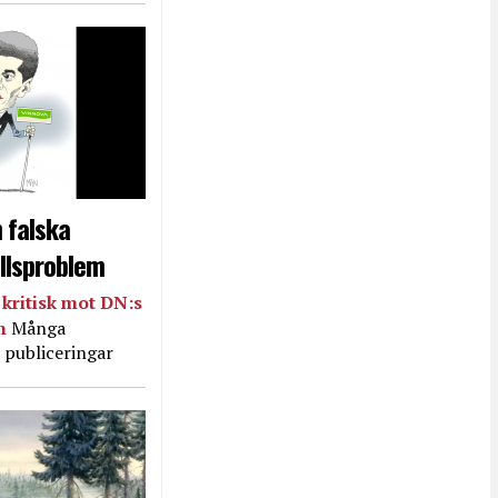
 falska
llsproblem
kritisk mot DN:s
in
Många
 publiceringar