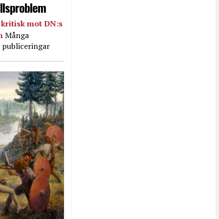
llsproblem
kritisk mot DN:s
in
Många
 publiceringar