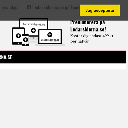
 oss idag
Ledarsidorna.se på Facebook
Jag accepterar
Prenumerera på
Ledarsidorna.se!
Kostar dig endast 499 kr
per halvår.
RNA.SE