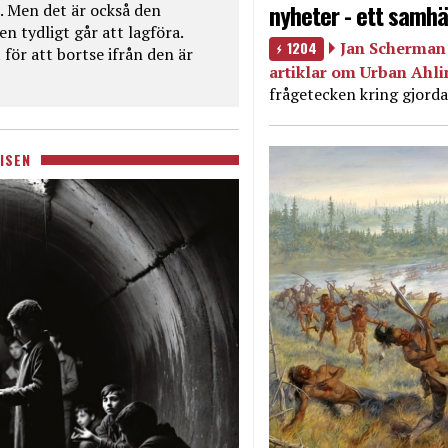
nyheter - ett samhä
. Men det är också den
n tydligt går att lagföra.
1204
Jan Scherman 
för att bortse ifrån den är
artiklar om Urban Ahl
frågetecken kring gjorda
ISEN