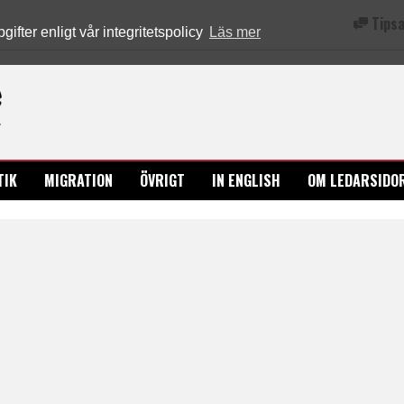
Tipsa
fter enligt vår integritetspolicy
Läs mer
Ledarsidorna.se
TIK
MIGRATION
ÖVRIGT
IN ENGLISH
OM LEDARSIDO