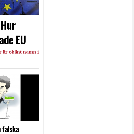
- Hur
ade EU
 är okänt namn i
 falska