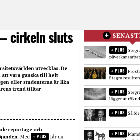
– cirkeln sluts
SENAST
PLUS
Stegra
påverkansarbet
ersitetsvärlden utvecklas. De
PLUS
Frost
att vara ganska till helt
Stegra resulter
en eller studenterna är lika
rens trend tilltar
PLUS
Stegr
lägger ut rökri
PLUS
Så fö
nde reportage och
PLUS
Mamda
PLUS
öjanden.
Med
får du