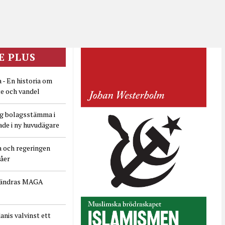
E PLUS
 - En historia om
e och vandel
ig bolagsstämma i
ade i ny huvudägare
a och regeringen
dåer
rändras MAGA
nis valvinst ett