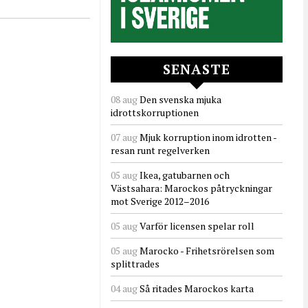
SENASTE
08 aug
Den svenska mjuka
idrottskorruptionen
07 aug
Mjuk korruption inom idrotten -
resan runt regelverken
05 aug
Ikea, gatubarnen och
Västsahara: Marockos påtryckningar
mot Sverige 2012–2016
05 aug
Varför licensen spelar roll
05 aug
Marocko - Frihetsrörelsen som
splittrades
04 aug
Så ritades Marockos karta