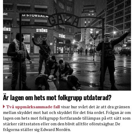
Är lagen om hets mot folkgrupp utdaterad?
Två uppmärksammade fall
visar hur svårt det är att dra gränsen
mellan skyddet mot hat och skyddet för det fria ordet. Frågan är om
lagen om hets mot folkgrupp fortfarande tillämpas på ett sätt som
stärker rättsstaten eller om den blivit alltför oförutsägbar. De
frågorna ställer sig Edward Nordén.