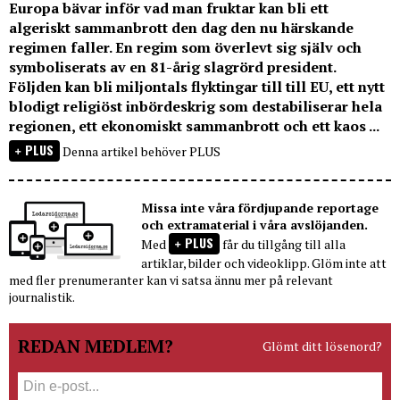
Europa bävar inför vad man fruktar kan bli ett
algeriskt sammanbrott den dag den nu härskande
regimen faller. En regim som överlevt sig själv och
symboliserats av en 81-årig slagrörd president.
Följden kan bli miljontals flyktingar till till EU, ett nytt
blodigt religiöst inbördeskrig som destabiliserar hela
regionen, ett ekonomiskt sammanbrott och ett kaos ...
PLUS
Denna artikel behöver PLUS
Missa inte våra fördjupande reportage
och extramaterial i våra avslöjanden.
PLUS
Med
får du tillgång till alla
artiklar, bilder och videoklipp. Glöm inte att
med fler prenumeranter kan vi satsa ännu mer på relevant
journalistik.
REDAN MEDLEM?
Glömt ditt lösenord?