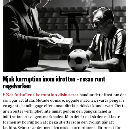
Mjuk korruption inom idrotten - resan runt
regelverken
När fotbollens korruption diskuteras
handlar det oftast om det
som går att åtala. Mutade domare, riggade matcher, svarta pengar i
en agents handbagage eller annat direkt juridiskt klandervärt. Detta
är en bister verklighet inte minst genom den gängkriminella
infiltrationen av agentmarknaden. Men det är också den enklaste
formen av korruption att peka ut eftersom den tydligt går att
lagföra. Svårare är det med den mjuka korruptionen där priset för