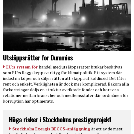
Utsläppsrätter for Dummies
EU:s system för
handel med utsläppsrätter brukar beskrivas
som EU:s flaggskeppsverktyg för klimatpolitik. Ett system där
industrin köper och säljer rätten att släppa ut koldioxid. Det låter
rent och enkelt. Verkligheten är dock mer komplicerad. Bakom alla
förkortningar döljs en struktur av riktade fonder och korsvisa
relationer mellan branscher och medlemsstater där jordmånen för
korruption har optimerats.
Höga risker i Stockholms prestigeprojekt
Stockholm Exergis BECCS-anläggning
är ett av de mest