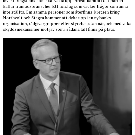
investeringsbank som ska "växla upp" privat kapital i det partiet
kallar framtidsbranscher. Ett förslag som väcker frågor som ännu
inte ställts. Om samma personer som återfinns
kretsen kring
Northvolt och Stegra kommer att dyka upp i en ny banks
organisation, rådgivargrupper eller styrelse, utan när, och med vilka
skyddsmekanismer mot jäv som i sådana fall finns på plats.