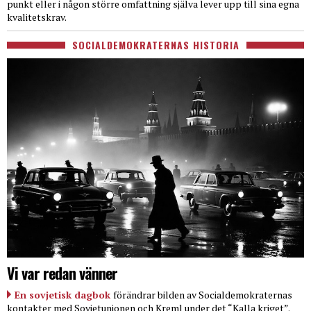
punkt eller i någon större omfattning själva lever upp till sina egna
kvalitetskrav.
SOCIALDEMOKRATERNAS HISTORIA
Vi var redan vänner
En sovjetisk dagbok
förändrar bilden av Socialdemokraternas
kontakter med Sovjetunionen och Kreml under det “Kalla kriget”.