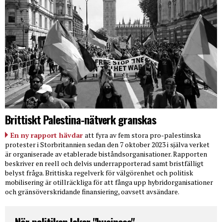
Brittiskt Palestina-nätverk granskas
En ny rapport hävdar
att fyra av fem stora pro-palestinska
protester i Storbritannien sedan den 7 oktober 2023 i själva verket
är organiserade av etablerade biståndsorganisationer. Rapporten
beskriver en reell och delvis underrapporterad samt bristfälligt
belyst fråga. Brittiska regelverk för välgörenhet och politisk
mobilisering är otillräckliga för att fånga upp hybridorganisationer
och gränsöverskridande finansiering, oavsett avsändare.
När politiken leker "business"