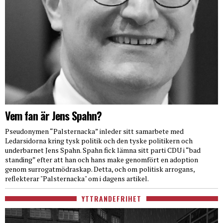
Vem fan är Jens Spahn?
Pseudonymen “Palsternacka” inleder sitt samarbete med
Ledarsidorna kring tysk politik och den tyske politikern och
underbarnet Jens Spahn. Spahn fick lämna sitt parti CDU i “bad
standing” efter att han och hans make genomfört en adoption
genom surrogatmödraskap. Detta, och om politisk arrogans,
reflekterar "Palsternacka" om i dagens artikel.
YTTRANDEFRIHET