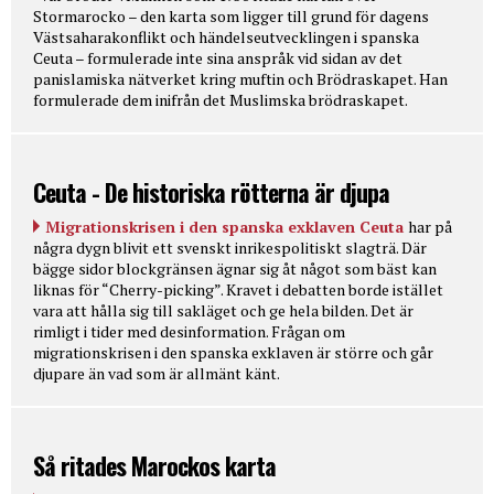
Stormarocko – den karta som ligger till grund för dagens
Västsaharakonflikt och händelseutvecklingen i spanska
Ceuta – formulerade inte sina anspråk vid sidan av det
panislamiska nätverket kring muftin och Brödraskapet. Han
formulerade dem inifrån det Muslimska brödraskapet.
Ceuta - De historiska rötterna är djupa
Migrationskrisen i den spanska exklaven Ceuta
har på
några dygn blivit ett svenskt inrikespolitiskt slagträ. Där
bägge sidor blockgränsen ägnar sig åt något som bäst kan
liknas för “Cherry-picking”. Kravet i debatten borde istället
vara att hålla sig till sakläget och ge hela bilden. Det är
rimligt i tider med desinformation. Frågan om
migrationskrisen i den spanska exklaven är större och går
djupare än vad som är allmänt känt.
Så ritades Marockos karta