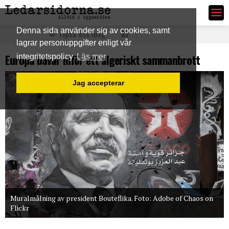
Ledarsidorna.se
Denna sida använder sig av cookies, samt
Tipsa oss idag
lagrar personuppgifter enligt vår
Europa bävar inför ett algeriskt sammanbrott
integritetspolicy
Läs mer
Jag accepterar
Muralmålning av president Bouteflika. Foto: Adobe of Chaos on
Flickr