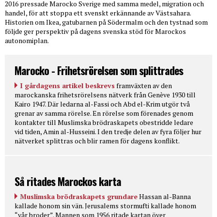
2016 pressade Marocko Sverige med samma medel, migration och
handel, för att stoppa ett svenskt erkännande av Västsahara.
Historien om Ikea, gatubarnen på Södermalm och den tystnad som
följde ger perspektiv på dagens svenska stöd för Marockos
autonomiplan.
Marocko - Frihetsrörelsen som splittrades
I gårdagens artikel beskrevs
framväxten av den
marockanska frihetsrörelsens nätverk från Genève 1930 till
Kairo 1947. Där ledarna al-Fassi och Abd el-Krim utgör två
grenar av samma rörelse. En rörelse som förenades genom
kontakter till Muslimska brödraskapets obestridde ledare
vid tiden, Amin al-Husseini. I den tredje delen av fyra följer hur
nätverket splittras och blir ramen för dagens konflikt.
Så ritades Marockos karta
Muslimska brödraskapets grundare
Hassan al-Banna
kallade honom sin vän. Jerusalems stormufti kallade honom
“vår broder”. Mannen som 1956 ritade kartan över