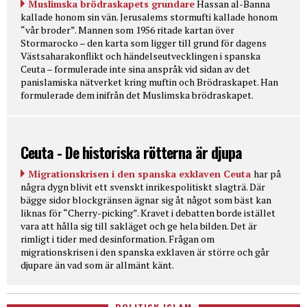
Muslimska brödraskapets grundare
Hassan al-Banna
kallade honom sin vän. Jerusalems stormufti kallade honom
“vår broder”. Mannen som 1956 ritade kartan över
Stormarocko – den karta som ligger till grund för dagens
Västsaharakonflikt och händelseutvecklingen i spanska
Ceuta – formulerade inte sina anspråk vid sidan av det
panislamiska nätverket kring muftin och Brödraskapet. Han
formulerade dem inifrån det Muslimska brödraskapet.
Ceuta - De historiska rötterna är djupa
Migrationskrisen i den spanska exklaven Ceuta
har på
några dygn blivit ett svenskt inrikespolitiskt slagträ. Där
bägge sidor blockgränsen ägnar sig åt något som bäst kan
liknas för “Cherry-picking”. Kravet i debatten borde istället
vara att hålla sig till sakläget och ge hela bilden. Det är
rimligt i tider med desinformation. Frågan om
migrationskrisen i den spanska exklaven är större och går
djupare än vad som är allmänt känt.