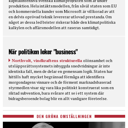
kapitalintensiva svenska klimatprojekten som är under
produktion. Hela intäktsmodellen, från såväl staten som EU
och kommersiella kunder som Microsoft är villkorad av att
en delvis oprövad teknik levererar utlovad prestanda. Om
något av dessa led brister riskerar både den klimatpolitiska
kalkylen och affärsmodellen att raseras samtidigt.
När politiken leker "business"
Northvolt, vindkraftens strukturella
olönsamhet och
utsläppsrättssystemets inbyggda snedvridningar är inte
identiska fall, men de delar en gemensam logik. Staten har
hittills haft mycket begränsad förmåga att identifiera
morgondagens vinnare och de förment marknadsbaserad
styrmedlen visar sig vara lika politiskt konstruerat som en
riktad subvention, bara svårare att se i ett system där
bidragsberoende bolag blir en allt vanligare företeelse.
DEN GRÖNA OMSTÄLLNINGEN