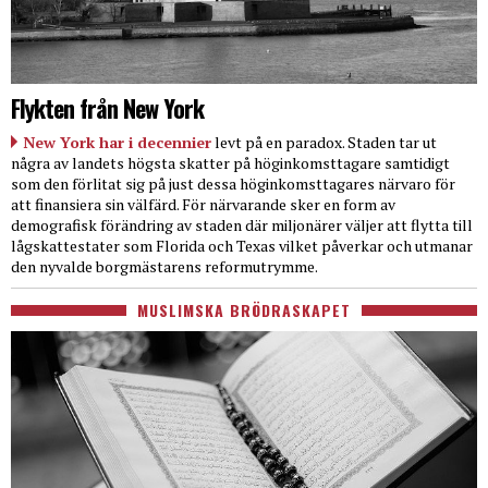
Flykten från New York
New York har i decennier
levt på en paradox. Staden tar ut
några av landets högsta skatter på höginkomsttagare samtidigt
som den förlitat sig på just dessa höginkomsttagares närvaro för
att finansiera sin välfärd. För närvarande sker en form av
demografisk förändring av staden där miljonärer väljer att flytta till
lågskattestater som Florida och Texas vilket påverkar och utmanar
den nyvalde borgmästarens reformutrymme.
MUSLIMSKA BRÖDRASKAPET