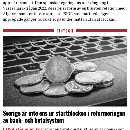
uppmärksamhet. Den spanska regeringens omsvängning i
Västsahara-frågan 2022, dess pris i form av en brusten relation med
Algeriet samt en intern spricka i PSOE som partiledningen
upprepade gånger försökt sopa under mattan utan att lyckas.
FINTECH
Sverige är inte ens ur startblocken i reformeringen
av bank- och betalsystem
USA står inom kort
inför en total omstrukturering av bank- och