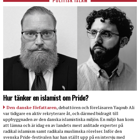
POLITISK ISLAM
Hur tänker en islamist om Pride?
Den danske författaren
, debattören och föreläsaren Yaqoub Ali
var tidigare en aktiv rekryterare åt, och därmed bidragit till
uppbyggnaden av den danska islamistiska miljön. En miljö han kom
att lämna och är idag en av landets mest anlitade experter på
radikal islamism samt radikala muslimska rörelser. Inför den
svenska Pride-festivalen har han ställt upp på en intervju med