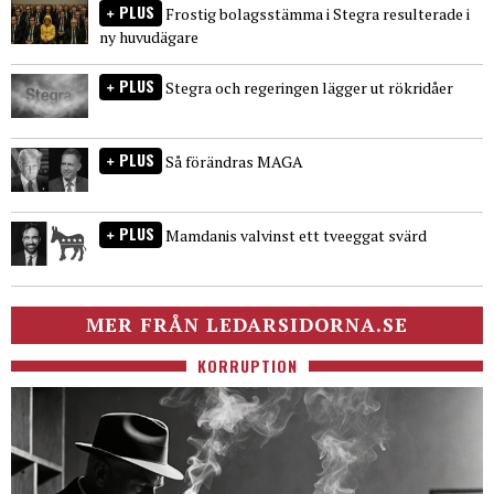
PLUS
Frostig bolagsstämma i Stegra resulterade i
ny huvudägare
PLUS
Stegra och regeringen lägger ut rökridåer
PLUS
Så förändras MAGA
PLUS
Mamdanis valvinst ett tveeggat svärd
MER FRÅN LEDARSIDORNA.SE
KORRUPTION