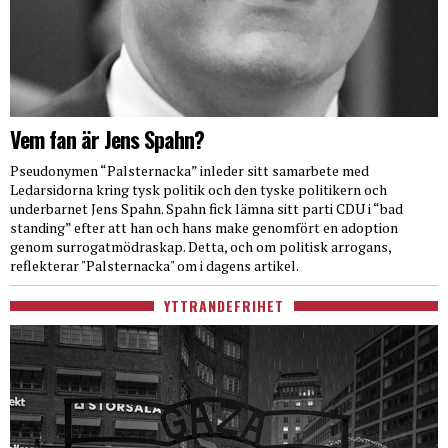
Vem fan är Jens Spahn?
Pseudonymen “Palsternacka” inleder sitt samarbete med
Ledarsidorna kring tysk politik och den tyske politikern och
underbarnet Jens Spahn. Spahn fick lämna sitt parti CDU i “bad
standing” efter att han och hans make genomfört en adoption
genom surrogatmödraskap. Detta, och om politisk arrogans,
reflekterar "Palsternacka" om i dagens artikel.
YTTRANDEFRIHET