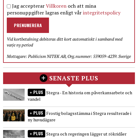
Jag accepterar
Villkoren
och att mina
personuppgifter lagras enligt vår
integritetspolicy
PRENUMERERA
Vid kortbetalning debiteras ditt kort automatiskt i samband med
varje ny period
Mottagare: Publicism NITEK AB, Org.nummer: 559059-4239. Sverige
SENASTE PLUS
PLUS
Stegra - En historia om påverkansarbete och
vandel
PLUS
Frostig bolagsstämma i Stegra resulterade i
ny huvudägare
PLUS
Stegra och regeringen lägger ut rökridåer