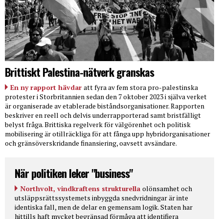
Brittiskt Palestina-nätverk granskas
En ny rapport hävdar
att fyra av fem stora pro-palestinska
protester i Storbritannien sedan den 7 oktober 2023 i själva verket
är organiserade av etablerade biståndsorganisationer. Rapporten
beskriver en reell och delvis underrapporterad samt bristfälligt
belyst fråga. Brittiska regelverk för välgörenhet och politisk
mobilisering är otillräckliga för att fånga upp hybridorganisationer
och gränsöverskridande finansiering, oavsett avsändare.
När politiken leker "business"
Northvolt, vindkraftens strukturella
olönsamhet och
utsläppsrättssystemets inbyggda snedvridningar är inte
identiska fall, men de delar en gemensam logik. Staten har
hittills haft mycket begränsad förmåga att identifiera