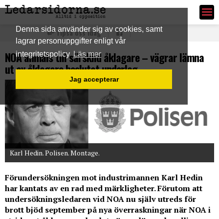
Ledarsidorna.se
Denna sida använder sig av cookies, samt
Tipsa oss idag
lagrar personuppgifter enligt vår
NOA anmäls till särskild åklagare – vägrar lämna
integritetspolicy
Läs mer
ut av åklagare beslutat underlag
Jag accepterar
Karl Hedin. Polisen. Montage.
Förundersökningen mot industrimannen Karl Hedin
har kantats av en rad med märkligheter. Förutom att
undersökningsledaren vid NOA nu själv utreds för
brott bjöd september på nya överraskningar när NOA i