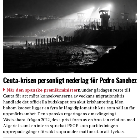
Ceuta-krisen personligt nederlag för Pedro Sanchez
När den spanske premiärminister
n
under gårdagen reste till
Ceuta för att möta konsekvenserna av veckans migrationskris
handlade det officiella budskapet om akut krishantering. Men
bakom kaoset ligger en fyra år lång diplomatisk kris som sällan får
uppmärksamhet. Den spanska regeringens omsvängning i
Västsahara-frågan 2022, dess pris i form av en brusten relation med
Algeriet samt en intern spricka i PSOE som partiledningen
upprepade gånger försökt sopa under mattan utan att lyckas.