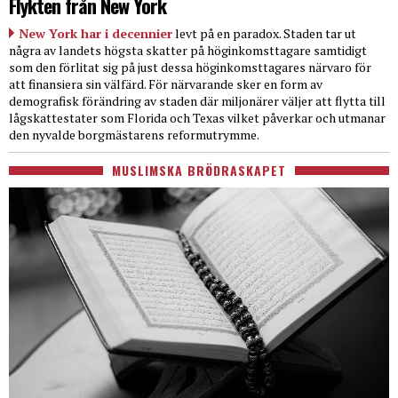
Flykten från New York
New York har i decennier
levt på en paradox. Staden tar ut
några av landets högsta skatter på höginkomsttagare samtidigt
som den förlitat sig på just dessa höginkomsttagares närvaro för
att finansiera sin välfärd. För närvarande sker en form av
demografisk förändring av staden där miljonärer väljer att flytta till
lågskattestater som Florida och Texas vilket påverkar och utmanar
den nyvalde borgmästarens reformutrymme.
MUSLIMSKA BRÖDRASKAPET