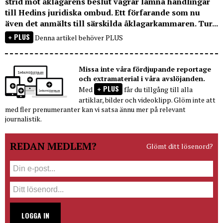
strid mot åklagarens beslut vägrar lämna handlingar
till Hedins juridiska ombud. Ett förfarande som nu
även det anmälts till särskilda åklagarkammaren. Tur...
PLUS
Denna artikel behöver PLUS
Missa inte våra fördjupande reportage
och extramaterial i våra avslöjanden.
PLUS
Med
får du tillgång till alla
artiklar, bilder och videoklipp. Glöm inte att
med fler prenumeranter kan vi satsa ännu mer på relevant
journalistik.
REDAN MEDLEM?
Glömt ditt lösenord?
LOGGA IN