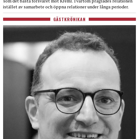
som det bästa försvaret mot Kreml. Tvärtom präglades relationen
istället av samarbete och öppna relationer under långa perioder.
GÄSTKRÖNIKAN