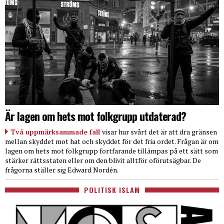
Är lagen om hets mot folkgrupp utdaterad?
Två uppmärksammade fall
visar hur svårt det är att dra gränsen
mellan skyddet mot hat och skyddet för det fria ordet. Frågan är om
lagen om hets mot folkgrupp fortfarande tillämpas på ett sätt som
stärker rättsstaten eller om den blivit alltför oförutsägbar. De
frågorna ställer sig Edward Nordén.
POLITISK ISLAM