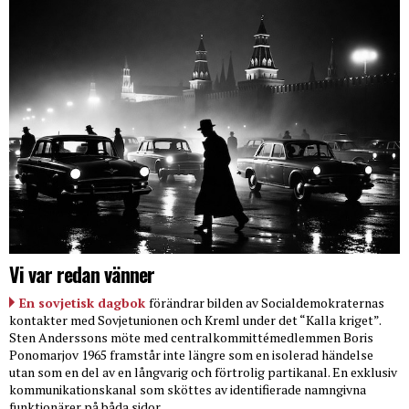
Vi var redan vänner
En sovjetisk dagbok
förändrar bilden av Socialdemokraternas
kontakter med Sovjetunionen och Kreml under det “Kalla kriget”.
Sten Anderssons möte med centralkommittémedlemmen Boris
Ponomarjov 1965 framstår inte längre som en isolerad händelse
utan som en del av en långvarig och förtrolig partikanal. En exklusiv
kommunikationskanal som sköttes av identifierade namngivna
funktionärer på båda sidor.