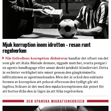
Mjuk korruption inom idrotten - resan runt
regelverken
När fotbollens korruption diskuteras
handlar det oftast om det
som går att åtala. Mutade domare, riggade matcher, svarta pengar i
en agents handbagage eller annat direkt juridiskt klandervärt. Detta
är en bister verklighet inte minst genom den gängkriminella
infiltrationen av agentmarknaden. Men det är också den enklaste
formen av korruption att peka ut eftersom den tydligt går att
lagföra. Svårare är det med den mjuka korruptionen där priset för
att bortse ifrån den är lägre än att följa regelverken.
DEN SPANSKA MIGRATIONSKRISEN