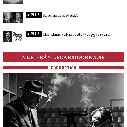
PLUS
Så förändras MAGA
PLUS
Mamdanis valvinst ett tveeggat svärd
MER FRÅN LEDARSIDORNA.SE
KORRUPTION