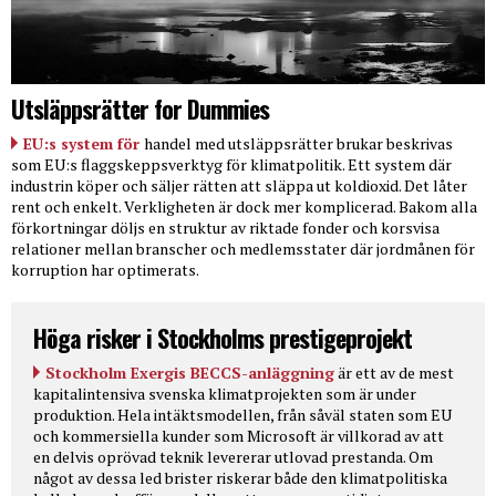
Utsläppsrätter for Dummies
EU:s system för
handel med utsläppsrätter brukar beskrivas
som EU:s flaggskeppsverktyg för klimatpolitik. Ett system där
industrin köper och säljer rätten att släppa ut koldioxid. Det låter
rent och enkelt. Verkligheten är dock mer komplicerad. Bakom alla
förkortningar döljs en struktur av riktade fonder och korsvisa
relationer mellan branscher och medlemsstater där jordmånen för
korruption har optimerats.
Höga risker i Stockholms prestigeprojekt
Stockholm Exergis BECCS-anläggning
är ett av de mest
kapitalintensiva svenska klimatprojekten som är under
produktion. Hela intäktsmodellen, från såväl staten som EU
och kommersiella kunder som Microsoft är villkorad av att
en delvis oprövad teknik levererar utlovad prestanda. Om
något av dessa led brister riskerar både den klimatpolitiska