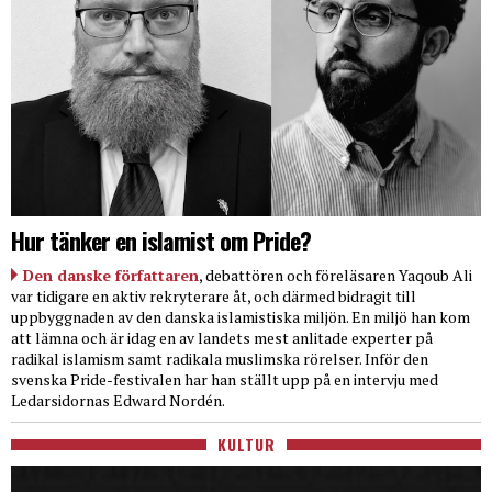
Hur tänker en islamist om Pride?
Den danske författaren
, debattören och föreläsaren Yaqoub Ali
var tidigare en aktiv rekryterare åt, och därmed bidragit till
uppbyggnaden av den danska islamistiska miljön. En miljö han kom
att lämna och är idag en av landets mest anlitade experter på
radikal islamism samt radikala muslimska rörelser. Inför den
svenska Pride-festivalen har han ställt upp på en intervju med
Ledarsidornas Edward Nordén.
KULTUR