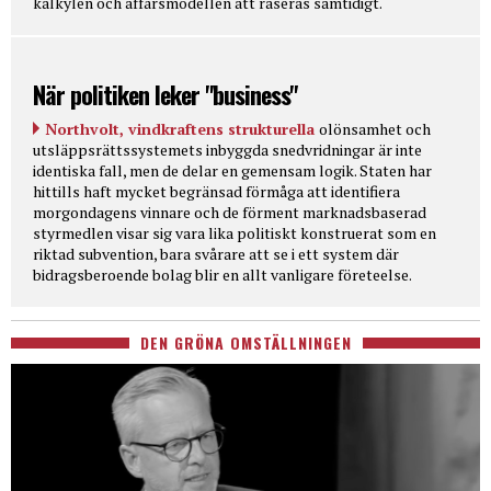
kalkylen och affärsmodellen att raseras samtidigt.
När politiken leker "business"
Northvolt, vindkraftens strukturella
olönsamhet och
utsläppsrättssystemets inbyggda snedvridningar är inte
identiska fall, men de delar en gemensam logik. Staten har
hittills haft mycket begränsad förmåga att identifiera
morgondagens vinnare och de förment marknadsbaserad
styrmedlen visar sig vara lika politiskt konstruerat som en
riktad subvention, bara svårare att se i ett system där
bidragsberoende bolag blir en allt vanligare företeelse.
DEN GRÖNA OMSTÄLLNINGEN