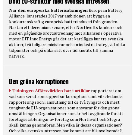
Dold EU-struktur med svenska intressen
När den europeiska batterisatsningen
European Battery
Alliance lanserades 2017 var ambitionen att bygga en
konkurrenskraftig europeisk batteriindustri från grunden.
Nästan ett decennium senare, efter Northvolts konkurs och
med en pågående brottsutredning mot alliansens operativa
motor EIT InnoEnergy går det att kartlägga hur tre svenska
aktörer, två tidigare ministrar och en industristrateg, vid olika
tidpunkter och på olika sätt över tid knutits till samma
nätverk.
Den gröna korruptionen
Tidningen Affärsvärlden har i artiklar
rapporterat om
vad som ser ut som uppenbar korruption samt vilseledande
rapportering i och i anslutning till de två tyngsta och mest
tongivande EU-organisationer som ansvarar för den gröna
omställningen. Organisationer som är helt avgörande för att
företagsetableringar av företag som Northvolt och Stegra
skall kunna genomföras. Men vilka är dessa organisationer?
Och vilka svenska intressen har kommit att bli involverade?