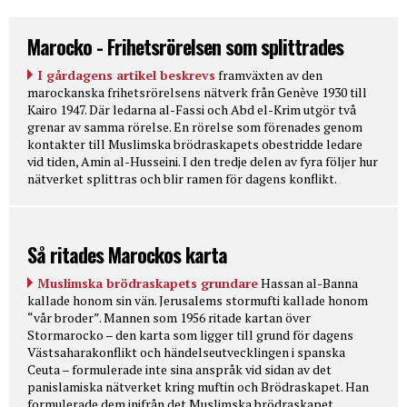
Marocko - Frihetsrörelsen som splittrades
I gårdagens artikel beskrevs
framväxten av den
marockanska frihetsrörelsens nätverk från Genève 1930 till
Kairo 1947. Där ledarna al-Fassi och Abd el-Krim utgör två
grenar av samma rörelse. En rörelse som förenades genom
kontakter till Muslimska brödraskapets obestridde ledare
vid tiden, Amin al-Husseini. I den tredje delen av fyra följer hur
nätverket splittras och blir ramen för dagens konflikt.
Så ritades Marockos karta
Muslimska brödraskapets grundare
Hassan al-Banna
kallade honom sin vän. Jerusalems stormufti kallade honom
“vår broder”. Mannen som 1956 ritade kartan över
Stormarocko – den karta som ligger till grund för dagens
Västsaharakonflikt och händelseutvecklingen i spanska
Ceuta – formulerade inte sina anspråk vid sidan av det
panislamiska nätverket kring muftin och Brödraskapet. Han
formulerade dem inifrån det Muslimska brödraskapet.