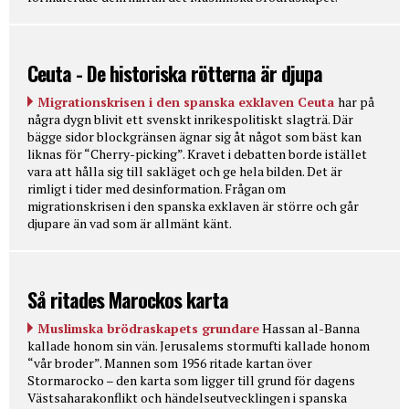
Ceuta - De historiska rötterna är djupa
Migrationskrisen i den spanska exklaven Ceuta
har på
några dygn blivit ett svenskt inrikespolitiskt slagträ. Där
bägge sidor blockgränsen ägnar sig åt något som bäst kan
liknas för “Cherry-picking”. Kravet i debatten borde istället
vara att hålla sig till sakläget och ge hela bilden. Det är
rimligt i tider med desinformation. Frågan om
migrationskrisen i den spanska exklaven är större och går
djupare än vad som är allmänt känt.
Så ritades Marockos karta
Muslimska brödraskapets grundare
Hassan al-Banna
kallade honom sin vän. Jerusalems stormufti kallade honom
“vår broder”. Mannen som 1956 ritade kartan över
Stormarocko – den karta som ligger till grund för dagens
Västsaharakonflikt och händelseutvecklingen i spanska