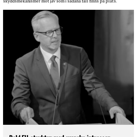
skyddsmekanismer mot jäv som i sådana fall finns på plats.